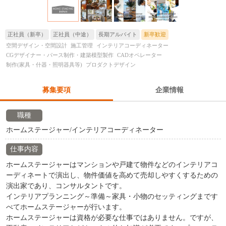
正社員（新卒）
正社員（中途）
長期アルバイト
新卒歓迎
空間デザイン・空間設計
施工管理
インテリアコーディネーター
CGデザイナー・パース制作・建築模型製作
CADオペレーター
制作(家具・什器・照明器具等)
プロダクトデザイン
募集要項
企業情報
職種
ホームステージャー/インテリアコーディネーター
仕事内容
ホームステージャーはマンションや戸建て物件などのインテリアコ
ーディネートで演出し、物件価値を高めて売却しやすくするための
演出家であり、コンサルタントです。
インテリアプランニング～準備～家具・小物のセッティングまです
べてホームステージャーが行います。
ホームステージャーは資格が必要な仕事ではありません。ですが、