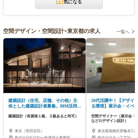
気になる
空間デザイン・空間設計×東京都の求人
一覧へ
建築設計（住宅、店舗、その他）主
20代活躍中！【デザイ
体とした建築設計者募集。BIM活用の
る環境】展示会・イベ
充実設計。正社員、契約社員
ザイナー募集/年間休日1
建築設計（有資格１級、２級あると尚可）
空間デザイナー（展示会・
などのデザイン設計）
東京（世田谷区）
東京都葛飾区西亀有3-23-
株式会社KADO一級建築士事務所
株式会社サノ工芸社