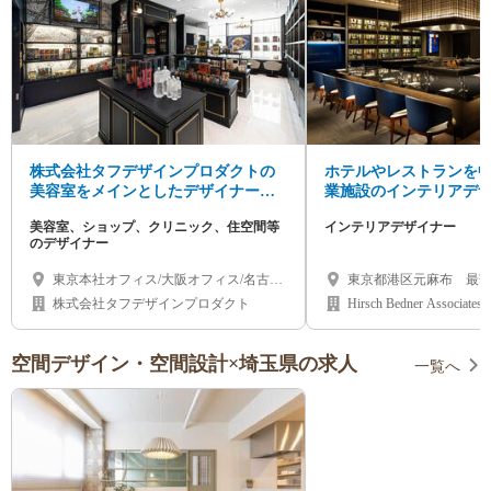
株式会社タフデザインプロダクトの
ホテルやレストランを
美容室をメインとしたデザイナーの
業施設のインテリアデ
求人情報
美容室、ショップ、クリニック、住空間等
インテリアデザイナー
のデザイナー
東京本社オフィス/大阪オフィス/名古屋
東京都港区元麻布 最
オフィス/福岡オフィス/金沢オフィス
六本木駅
株式会社タフデザインプロダクト
Hirsch Bedner Associates
空間デザイン・空間設計×埼玉県の求人
一覧へ