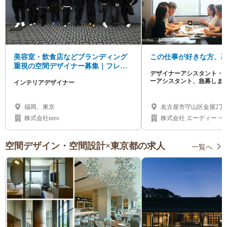
美容室・飲食店などブランディング
この仕事が好きな方、
重視の空間デザイナー募集｜フレッ
デザイナーアシスタント・
クス/インセンティブ有
ーアシスタント、急募しま
インテリアデザイナー
あればデザイン・設計の独
福岡、東京
名古屋市守山区金屋2丁目2
株式会社nero
株式会
空間デザイン・空間設計×東京都の求人
一覧へ