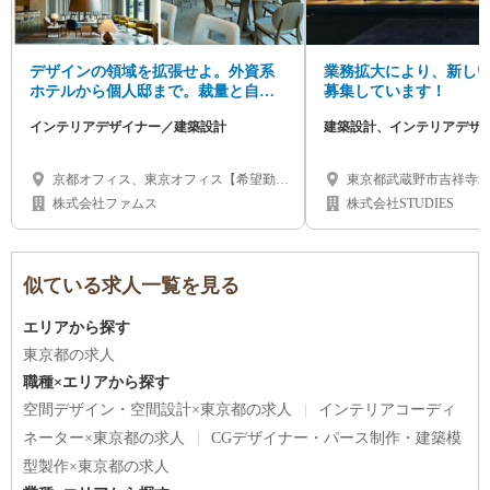
デザインの領域を拡張せよ。外資系
業務拡大により、新し
ホテルから個人邸まで。裁量と自由
募集しています！
な発想で挑む建築、インテリアデザ
インテリアデザイナー／建築設計
建築設計、インテリアデザ
イナー募集
京都オフィス、東京オフィス【希望勤務
東京都武蔵野市吉祥寺北町1
地の選択可】
株式会社ファムス
株式会社STUDIES
似ている求人一覧を見る
エリアから探す
東京都の求人
職種×エリアから探す
空間デザイン・空間設計×東京都の求人
インテリアコーディ
ネーター×東京都の求人
CGデザイナー・パース制作・建築模
型製作×東京都の求人