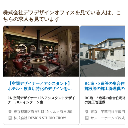
株式会社デフデザインオフィスを見ている人は、こ
ちらの求人も見ています
【空間デザイナー／アシスタント】
RC造・S造等の集合住宅
ホテル・飲食店特化のデザインを追
施設等の施工管理職の
求し、圧倒的成長を。
01- 空間デザイナー / 02-アシスタントデザイ
RC造・S造等の集合住宅/
ナー / 03- インターン生
の施工管理職
東京都港区海岸3-15-15 ソルク海岸 301
東京 半蔵門線半蔵門
株式会社 DESIGN STUDIO CROW
サンヨーホームズ株式