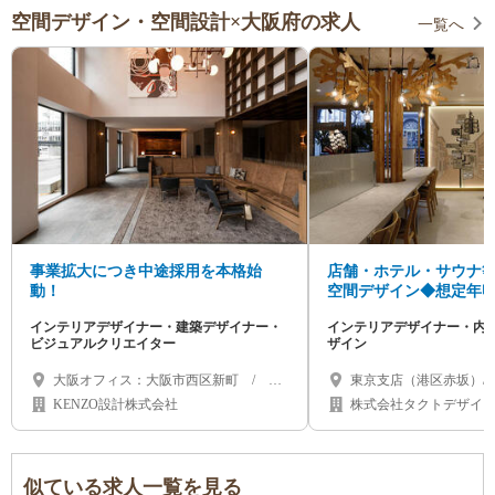
空間デザイン・空間設計×大阪府の求人
一覧へ
事業拡大につき中途採用を本格始
店舗・ホテル・サウナ等
動！
空間デザイン◆想定年収
企画・設計から引き渡
インテリアデザイナー・建築デザイナー・
インテリアデザイナー・内
ビジュアルクリエイター
ザイン
大阪オフィス：大阪市西区新町 / 東
東京支店（港区赤坂）/
京オフィス：東京都渋谷区神宮前
古屋市千種区）/ 大阪支
KENZO設計株式会社
株式会社タクトデザイ
海道（札幌市）/ 福岡県 
似ている求人一覧を見る