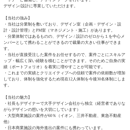
デザイン/設計に専業していただけます。
【当社の強み】
・当社は分業制を敷いており、デザイン室（企画・デザイン・設
計・設計管理）とPM室（マネジメント・施工）があります。
・分業体制ではあるものの、デザイン / 設計のゼロから１を中心メ
ンバーとして携わることができるので裁量の大きい仕事ができま
す。
・当社が直接受注した案件をお任せするので、案件ごとにスキルア
ップ・幅広く深い経験を積むことができます。そのためご自身の実
績（ポートフォリオ）を着実に増やすことが可能です。
・これまでの実績とクリエイティブへの信頼で案件の依頼数が増加
しており、体制を強化するため現在12人体制を今後30名体制にしま
す。
【当社の魅力】
・社長もデザイナーで大手デザイン会社から独立（経営者でありな
がらデザインの想いを大切にしています）
・大型商業施設の案件が60％（イオン、三井不動産、東急不動産
他）
・日本商業施設の海外進出の案件にも携わっています。