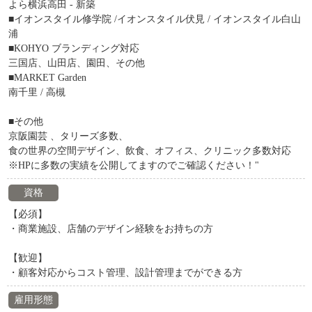
よら横浜高田 - 新築
■イオンスタイル修学院 /イオンスタイル伏見 / イオンスタイル白山
浦
■KOHYO ブランディング対応
三国店、山田店、園田、その他
■MARKET Garden
南千里 / 高槻
■その他
京阪園芸 、タリーズ多数、
食の世界の空間デザイン、飲食、オフィス、クリニック多数対応
※HPに多数の実績を公開してますのでご確認ください！"
資格
【必須】
・商業施設、店舗のデザイン経験をお持ちの方
【歓迎】
・顧客対応からコスト管理、設計管理までができる方
雇用形態