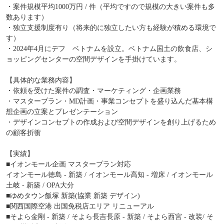
・案件規模平均1000万円 / 件（平均ですので規模の大きい案件も多
数あります）
・独立支援制度有り（将来的に独立したい方も経験が積める環境で
す）
・2024年4月にデフ ベトナムを設立。ベトナム国土の飲食店、シ
ョッピングセンターの空間デザインを手掛けています。
【具体的な業務内容】
・依頼を受けた案件の調査・マーケティング・企画業務
・マスタープラン・MD計画・事業コンセプトを盛り込んだ基本構
想企画の立案とプレゼンテーション
・デザインコンセプトの作成および空間デザインを創り上げるため
の顧客折衝
【実績】
■イオンモール企画 マスタープラン対応
イオンモール徳島 - 新築 / イオンモール高知 - 増床 / イオンモール
土岐 - 新築 / OPA大分
■ゆめタウン飯塚 新築(協業 新築 デザイン)
■関西国際空港 出国免税店エリア リニューアル
■そよら金剛 - 新築 / そよら長吉長原 - 新築 / そよら西宮 - 改装/ そ