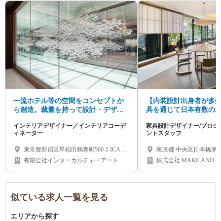
一流ホテル等の空間をコンセプトか
【内装設計出身者が多
ら創造。裁量を持って設計・デザイ
具を通じて日本有数の
ンに挑むインテリアデザイナー募集
創り上げる。
インテリアデザイナー／インテリアコーデ
家具設計デザイナー/プロジ
ィネーター
ントスタッフ
東京都新宿区早稲田鶴巻町560-2 ICAビ
東京都 中央区日本橋茅
ル3F
有限会社インターカルチャーアート
株式会社 MAKE AND S
似ている求人一覧を見る
エリアから探す