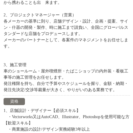
から携わることも出 来ます。
2、プロジェクトマネージャー（営業）
各メーカーの基準に則り、店舗デザイン・設計、企画・提案、サイ
ン・什器の開発・製作、時に施工まで請負い、全国にグローバルス
タンダードな店舗をプロデュースします。
メーカーのパートナーとして、各案件のマネジメントをお任せしま
す。
3、施工管理
車のショールーム・屋外喫煙所・たばこショップの内外装・看板工
事等の施工管理をお任せします。
発注権限を持ち、自分で予算やスケジュールを握り、金額・納期・
発注先決定/交渉等裁量が大きく、やりがいのある業務です。
資格
1、店舗設計・デザイナー【必須スキル】
・Vectorworks又はAutoCAD、Illustrator、Photoshopを使用可能な方
【歓迎スキル】
・商業施設の設計/デザイン実務経験3年以上