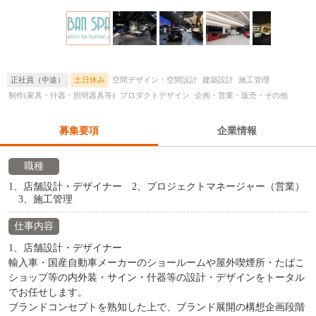
正社員（中途）
土日休み
空間デザイン・空間設計
建築設計
施工管理
制作(家具・什器・照明器具等)
プロダクトデザイン
企画・営業・販売・その他
募集要項
企業情報
職種
1、店舗設計・デザイナー 2、プロジェクトマネージャー（営業）
3、施工管理
仕事内容
1、店舗設計・デザイナー
輸入車・国産自動車メーカーのショールームや屋外喫煙所・たばこ
ショップ等の内外装・サイン・什器等の設計・デザインをトータル
でお任せします。
ブランドコンセプトを熟知した上で、ブランド展開の構想企画段階