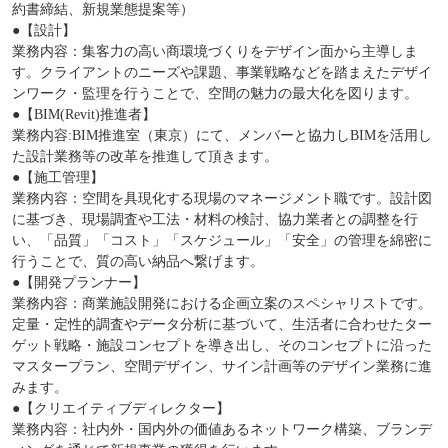
約書締結、新規業態提案等）
●【設計】
業務内容：集客力の高い商環境づくりをデザイン面から主導しま
す。クライアントのニーズや課題、事業戦略などを踏まえたデザイ
ンワーク・監理を行うことで、空間の魅力の最大化を図ります。
●【BIM(Revit)推進者】
業務内容:BIM推進室（東京）にて、メンバーと協力しBIMを活用し
た設計業務等の改革を推進して頂きます。
●【施工管理】
業務内容：空間を具現化する現場のマネージメント職です。設計図
に基づき、現場調査や工法・材料の検討、協力業者との調整を行
い、「品質」「コスト」「スケジュール」「安全」の管理を綿密に
行うことで、質の高い納品へ繋げます。
●【開発プランナー】
業務内容：商業施設開発における企画立案のスペシャリストです。
定量・定性的調査やデータ分析に基づいて、生活者に合わせたター
ゲット戦略・施設コンセプトを導き出し、そのコンセプトに沿った
マスタープラン、空間デザイン、サイン計画等のデザイン業務に進
みます。
●【クリエイティブディレクター】
業務内容：社内外・国内外の価値あるネットワーク構築、ブランデ