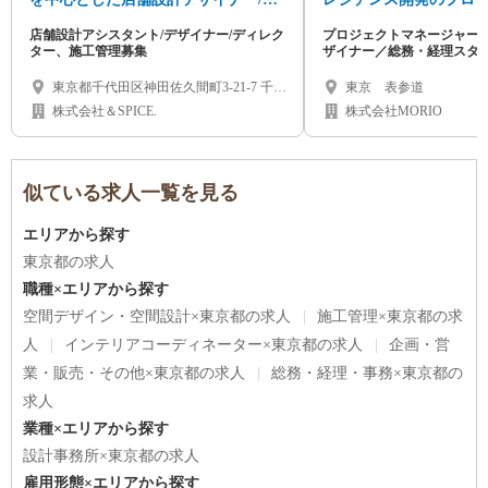
工管理募集│新卒・中途歓迎│
ージャー／インテリア
店舗設計アシスタント/デザイナー/ディレク
プロジェクトマネージャー
集
ター、施工管理募集
ザイナー／総務・経理スタ
東京都千代田区神田佐久間町3-21-7 千代
東京 表参道
田電通ビル3F
株式会社＆SPICE.
株式会社MORIO
似ている求人一覧を見る
エリアから探す
東京都の求人
職種×エリアから探す
空間デザイン・空間設計×東京都の求人
施工管理×東京都の求
人
インテリアコーディネーター×東京都の求人
企画・営
業・販売・その他×東京都の求人
総務・経理・事務×東京都の
求人
業種×エリアから探す
設計事務所×東京都の求人
雇用形態×エリアから探す