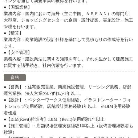
ィングを通じて新規事業の獲得を行います。
●【国際業務】
業務内容：国内において海外（主に中国、ＡＳＥＡＮ）の専門店、
大型店、ショッピングセンターの企画・設計提案、実施設計、施工
管理を行います。
●【積算】
業務内容：商業施設の設計仕様を基にして見積もりの作成等を行い
ます。
●【安全管理】
業務内容：建設業法に関する知識を有し、それを生かして建築施工
に関する諸手続き、社内啓蒙を行います。
資格
●【営業】：住宅販売営業、商業施設管理、リーシング業務、店舗
運営業務、法人営業のいずれか1年以上。
●【設計】：ベクターワークス使用経験、イラストレーター・フォ
トショップ使用経験、店舗設計実務経験1年以上 ※BIM使用経験
者優遇
●【BIM(Revit)推進者】:BIM（Revit)使用経験1年以上
●【施工管理】：店舗現場監理実務経験1年以上（設備管理経験者も
歓迎）