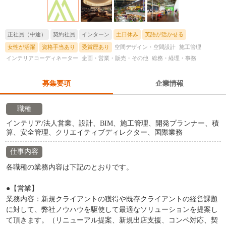
正社員（中途）
契約社員
インターン
土日休み
英語が活かせる
女性が活躍
資格手当あり
受賞歴あり
空間デザイン・空間設計
施工管理
インテリアコーディネーター
企画・営業・販売・その他
総務・経理・事務
募集要項
企業情報
職種
インテリア/法人営業、設計、BIM、施工管理、開発プランナー、積
算、安全管理、クリエイティブディレクター、国際業務
仕事内容
各職種の業務内容は下記のとおりです。
●【営業】
業務内容：新規クライアントの獲得や既存クライアントの経営課題
に対して、弊社ノウハウを駆使して最適なソリューションを提案し
て頂きます。（リニューアル提案、新規出店支援、コンペ対応、契