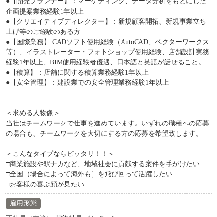
●【開発プランナー】：マーケティング、データ分析をもとにした
企画提案業務経験1年以上
●【クリエイティブディレクター】：新規顧客開拓、新規事業立ち
上げ等のご経験のある方
●【国際業務】:CADソフト使用経験（AutoCAD、ベクターワークス
等）、イラストレーター・フォトショップ使用経験、店舗設計実務
経験1年以上、BIM使用経験者優遇、日本語と英語が話せること。
●【積算】：店舗に関する積算業務経験1年以上
●【安全管理】：建設業での安全管理業務経験1年以上
＜求める人物像＞
当社はチームワークで仕事を進めています。いずれの職種への応募
の場合も、チームワークを大切にする方の応募を希望致します。
＜こんなタイプならピッタリ！！＞
□商業施設や駅ナカなど、地域社会に貢献する案件を手がけたい
□全国（場合によって海外も）を飛び回って活躍したい
□お客様の喜ぶ顔が見たい
雇用形態