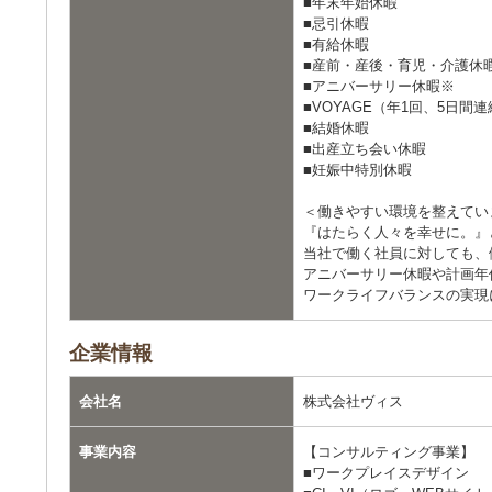
■年末年始休暇
■忌引休暇
■有給休暇
■産前・産後・育児・介護休
■アニバーサリー休暇※
■VOYAGE（年1回、5⽇
■結婚休暇
■出産⽴ち会い休暇
■妊娠中特別休暇
＜働きやすい環境を整えてい
『はたらく人々を幸せに。』
当社で働く社員に対しても、
アニバーサリー休暇や計画年
ワークライフバランスの実現
企業情報
会社名
株式会社ヴィス
事業内容
【コンサルティング事業】
■ワークプレイスデザイン