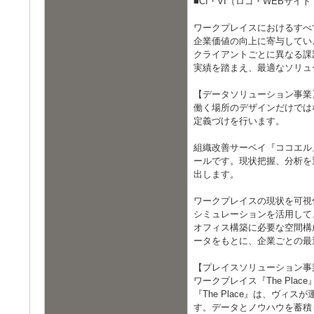
■CI・VI（ロゴ・WEBサ
ワークプレイスにおけるすべ
企業価値の向上に寄与してい
クライアントごとに異なる課
実績を踏まえ、最適なソリュ
【データソリューション事業
働く場所のデザインだけでは
定義づけを行います。
組織改善サーベイ『ココエル
ールです。現状把握、分析を
出します。
ワークプレイスの現状を可視化す
シミュレーションを活用して
オフィス構築に必要な空間構
ータをもとに、企業ごとの最
【プレイスソリューション事
ワークプレイス『The Pl
『The Place』は、ヴ
す。データとノウハウを蓄積