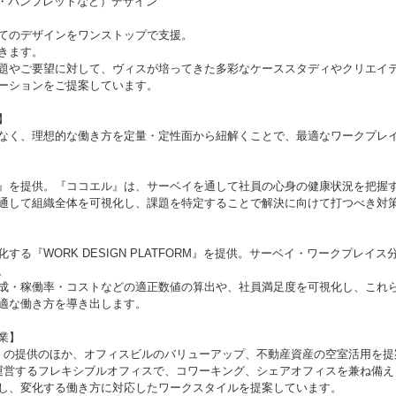
イト・パンフレットなど）デザイン
てのデザインをワンストップで支援。
きます。
題やご要望に対して、ヴィスが培ってきた多彩なケーススタディやクリエイ
ーションをご提案しています。
】
なく、理想的な働き方を定量・定性面から紐解くことで、最適なワークプレ
』を提供。『ココエル』は、サーベイを通して社員の心身の健康状況を把握
通して組織全体を可視化し、課題を特定することで解決に向けて打つべき対
る『WORK DESIGN PLATFORM』を提供。サーベイ・ワークプレイス
、
成・稼働率・コストなどの適正数値の算出や、社員満足度を可視化し、これ
適な働き方を導き出します。
業】
ace』の提供のほか、オフィスビルのバリューアップ、不動産資産の空室活用を
ィスが運営するフレキシブルオフィスで、コワーキング、シェアオフィスを兼ね備え
し、変化する働き方に対応したワークスタイルを提案しています。