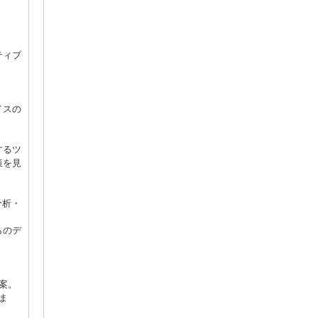
ティブ
イスの
するツ
策を見
分析・
らのデ
提案。
ま