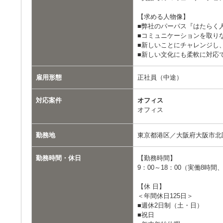
【求める人物像】
■弊社のパーパス『はたらく
■コミュニケーションを取り
■新しいことにチャレンジし
■新しい文化にも柔軟に対応
雇用形態
正社員（中途）
対応案件
オフィス
オフィス
勤務地
東京都港区／大阪府大阪市北
勤務時間・休日
【勤務時間】
9：00～18：00（実働8時
【休 ⽇】
＜年間休⽇125⽇＞
■週休2⽇制（⼟・⽇）
■祝⽇