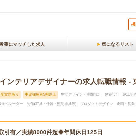
掲
希望にマッチした求人
気になるリスト
インテリアデザイナーの求人転職情報 - 
受賞歴あり
中途採用者5割以上
空間デザイン・空間設計
建築設計
施工管
Dオペレーター
制作(家具・什器・照明器具等)
プロダクトデザイン
企画・営業
引有／実績8000件超◆年間休日125日