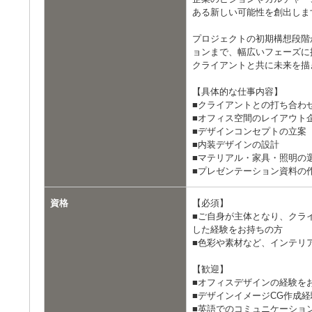
ある新しい可能性を創出しま
プロジェクトの初期構想段階
ョンまで、幅広いフェーズに
クライアントと共に未来を描
【具体的な仕事内容】
■クライアントとの打ち合わ
■オフィス空間のレイアウト
■デザインコンセプトの立案
■内装デザインの設計
■マテリアル・家具・照明の
■プレゼンテーション資料の
資格
【必須】
■ご自身が主体となり、クラ
した経験をお持ちの方
■色彩や素材など、インテリ
【歓迎】
■オフィスデザインの経験を
■デザインイメージCG作成
■英語でのコミュニケーショ