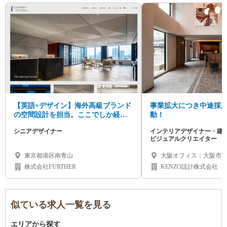
【英語×デザイン】海外高級ブランド
事業拡大につき中途採
の空間設計を担当。ここでしか経験
動！
できない仕事をお任せ！
シニアデザイナー
インテリアデザイナー・建
ビジュアルクリエイター
東京都港区南青山
大阪オフィス：大阪市西
京オフィス：東京都渋
株式会社FURTHER
KENZO設計株式会社
似ている求人一覧を見る
エリアから探す