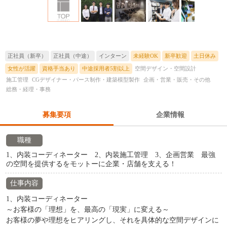
正社員（新卒）
正社員（中途）
インターン
未経験OK
新卒歓迎
土日休み
女性が活躍
資格手当あり
中途採用者5割以上
空間デザイン・空間設計
施工管理
CGデザイナー・パース制作・建築模型製作
企画・営業・販売・その他
総務・経理・事務
募集要項
企業情報
職種
1、内装コーディネーター 2、内装施工管理 3、企画営業 最強
の空間を提供するをモットーに企業・店舗を支える！
仕事内容
1、内装コーディネーター
～お客様の「理想」を、最高の「現実」に変える～
お客様の夢や理想をヒアリングし、それを具体的な空間デザインに