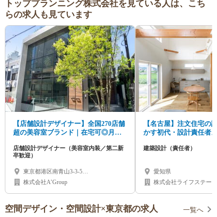
トッププランニング株式会社を見ている人は、こち
らの求人も見ています
【店舗設計デザイナー】全国270店舗
【名古屋】注文住宅の
超の美容室ブランド｜在宅可◎月給
かす初代・設計責任者
35万～/年休120日以上
く、お客様の夢と組織
店舗設計デザイナー（美容室内装／第二新
建築設計（責任者）
卒歓迎）
東京都港区南青山3-3-5
愛知県
MINAMIAOYAMA A’BLDG 2F
株式会社A’Group
株式会社ライフステー
空間デザイン・空間設計×東京都の求人
一覧へ