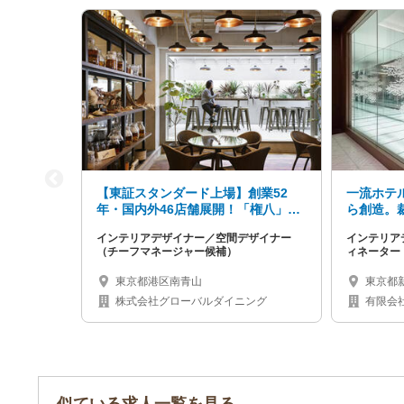
【東証スタンダード上場】創業52
一流ホテ
年・国内外46店舗展開！「権八」
ら創造。
「カフェ ラ・ボエム」などを手掛け
ンに挑む
インテリアデザイナー／空間デザイナー
インテリア
る空間デザイナー
（チーフマネージャー候補）
ィネーター
東京都港区南青山
東京都新
ル3F
株式会社グローバルダイニング
有限会