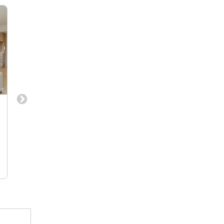
【月給28万～60万＋高額賞与/実務経
吉祥寺駅から徒歩1分！
験3年～5年リモート可】働き方を自
卒歓迎！
分でデザインする、住宅リノベの空
①アシスタントデザイナー（実務未経験・
商業施設 設計・施工/
間デザイナー募集
第2新卒歓迎） ②インテリアデザイナー
事務（すべてアシスタン
（即戦力・経験者）
東京都板橋区小豆沢4-12-5-102 （都営
東京都武蔵野市（吉
三田線「志村坂上駅」徒歩10分） ※即
海道札幌市（札幌
株式会社MEIS
株式会社マイヤーズ
戦力の方は在宅勤務・リモートワーク
相談可