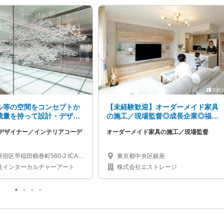
ル等の空間をコンセプトか
【未経験歓迎】オーダーメイド家具
裁量を持って設計・デザイ
の施工／現場監督◎成長企業◎福祉
インテリアデザイナー募集
充実◎ワークライフバランス
デザイナー／インテリアコーデ
オーダーメイド家具の施工／現場監督
宿区早稲田鶴巻町560-2 ICAビ
東京都中央区銀座
社インターカルチャーアート
株式会社エストレージ