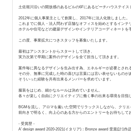
土佐堀川沿いの開放感のあるビルの6Fにあるビーチハウステイス
2012年に個人事業主として創業し、2017年に法人化致しました。
これまでに個人・法人問わず店舗なオフィスを始めとするインテ
ホテルや住宅などの建築デザインやインテリアコーディネートを
この度、事業拡大につきスタッフを募集いたします。
最初はアシスタントからスタートして頂き、
実力次第で早期に案件のデザインを全て担当して頂きます。
案件毎に異なるデザインを生み出す為、エネルギーが必要とされ
その分、無事に完成した時の喜びは言葉には言い表せないものが
そういった経験を共有出来るメンバーを求めています。
服装をはじめ、細かなルールは決めていません。
各々が楽しく自由にクリエイティブに働く事の出来る環境を目指
BGMを流し、アロマを薫いた空間でリラックスしながら、クリエ
前向きで明るく、向上心のある方からのエントリーをお待ちして
- 受賞歴 -
A' design award 2020-2021(イタリア)：Bronze award 受賞(計1作品