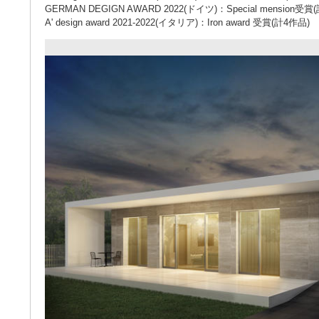
GERMAN DEGIGN AWARD 2022(ドイツ)：Special mension受賞
A' design award 2021-2022(イタリア)：Iron award 受賞(計4作品)