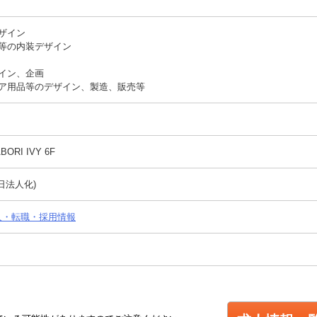
ザイン
等の内装デザイン
イン、企画
ア用品等のデザイン、製造、販売等
ORI IVY 6F
5日法人化)
の求人・転職・採用情報