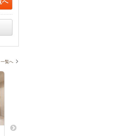
覧へ
一覧へ
《個店づくりで、街と人の未来をつ
【未経験者歓迎】飲