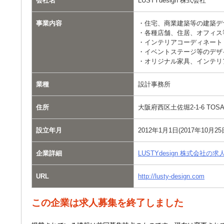
会社名
LUSTYdesign 株式会社
事業内容
・住宅、商業建築等の建築デ
・各種店舗、住居、オフィス
・インテリアコーディネート
・イベントステージ等のデザ
・オリジナル家具、インテリ
業種
設計事務所
住所
大阪府西区土佐堀2-1-6 TOSAB
設立年月
2012年1月1日(2017年10月2
企業詳細
LUSTYdesign 株式会社
URL
http://lusty-design.com
この企業は求人募集を終了しました