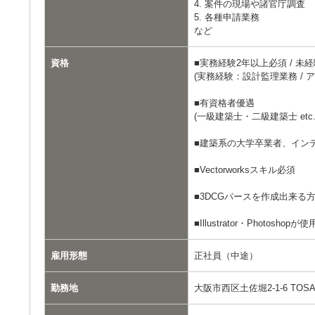
4. 案件の現場や諸官庁調査
5. 各種申請業務
など
資格
■実務経験2年以上必須 / 未
(実務経験：設計監理業務 / 
■有資格者優遇
(一級建築士・二級建築士 etc.
■建築系の大学卒業者、イン
■Vectorworksスキル必須
■3DCGパースを作成出来る
■Illustrator・Photosh
雇用形態
正社員（中途）
勤務地
大阪市西区土佐堀2-1-6 TOSAB