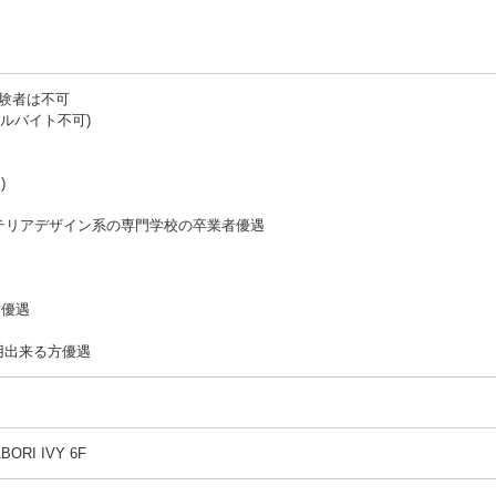
経験者は不可
アルバイト不可)
)
テリアデザイン系の専門学校の卒業者優遇
方優遇
opが使用出来る方優遇
ORI IVY 6F