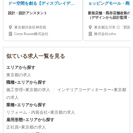
ドー空間を創る【ディスプレイデザ
ョッピングモール・商
イナー&アシスタント募集】経験者優
店舗づくりを企画から
設計・設計アシスタント
新規店舗・既存店舗改装の
遇/未経験も可
当する空間ディレクタ
（デザインから設計監理・
東京都渋谷区神宮前
東京都立川市 ◎「西国
分
Green Rooom株式会社
株式会社solva
似ている求人一覧を見る
エリアから探す
東京都の求人
職種×エリアから探す
施工管理×東京都の求人
インテリアコーディネーター×東京都
の求人
業種×エリアから探す
リフォーム・内装会社×東京都の求人
雇用形態×エリアから探す
正社員×東京都の求人