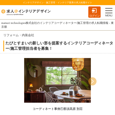
インテリアデザイン・施工管理・インテリア業界の求人転職サイト
ログイン
matsuri technologies株式会社のインテリアコーディネーター/施工管理の求人転職情報 - 東
京都
リフォーム・内装会社
たびとすまいの新しい形を提案するインテリアコーディネータ
ー/施工管理担当者を募集！
コーディネート事例①那須高原 別荘
コーデ