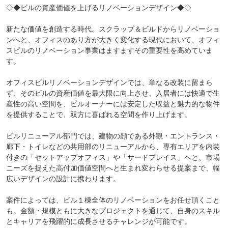
◇◆ビルの資産価値を上げるリノベーションデザイン◆◇
新たな価値を創造する時代。スクラップ＆ビルドからリノベーショ
ンへと、オフィスのあり方が大きく変化する現代において、オフィ
スビルのリノベーション事業はますますその重要性を高めていま
す。
オフィスビルリノベーションデザインでは、単なる改装に留まら
ず、そのビルの資産価値を最大限に向上させ、入居者には快適で生
産性の高い空間を、ビルオーナーには安定した収益と魅力的な物件
を提供することで、双方に喜ばれる空間を作り上げます。
ビルリニューアル部門では、建物の顔である外観・エントランス・
廊下・トイレなどの共用部のリニューアルから、専有エリアを内装
付きの「セットアップオフィス」や「サードプレイス」へと、市場
ニーズを捉えた高付加価値空間へと生まれ変わらせる提案まで、幅
広いデザインの設計に携わります。
案件によっては、ビル１棟全体のリノベーションをお任せ頂くこと
も。金額・規模ともに大きなプロジェクトを通じて、自身のスキル
とキャリアを飛躍的に成長させるチャレンジが可能です。