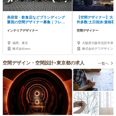
美容室・飲食店などブランディング
【空間デザイナー】大
重視の空間デザイナー募集｜フレッ
件多数/土日祝休/資格取得
クス/インセンティブ有
なし / 海外進出中！
インテリアデザイナー
空間デザイナー
福岡、東京
大阪府大阪市北区中津1-1
ンビル中津4階
株式会社nero
株式会社デフデザイン
空間デザイン・空間設計×東京都の求人
一覧へ