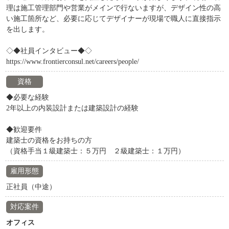
理は施工管理部門や営業がメインで行ないますが、デザイン性の高
い施工箇所など、必要に応じてデザイナーが現場で職人に直接指示
を出します。
◇◆社員インタビュー◆◇
https://www.frontierconsul.net/careers/people/
資格
◆必要な経験
2年以上の内装設計または建築設計の経験
◆歓迎要件
建築士の資格をお持ちの方
（資格手当１級建築士：５万円 ２級建築士：１万円）
雇用形態
正社員（中途）
対応案件
オフィス