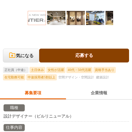
応募する
気になる
正社員（中途）
土日休み
女性が活躍
40代・50代活躍
資格手当あり
在宅勤務可能
中途採用者5割以上
空間デザイン・空間設計
建築設計
募集要項
企業情報
職種
設計デザイナー（ビルリニューアル）
仕事内容