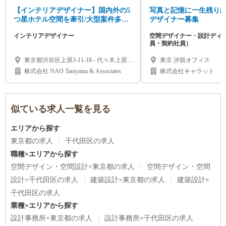
【インテリアデザイナー】国内外の5
写真と記憶に一生残り
つ星ホテル空間を牽引/大型案件多数/
デザイナー募集
週休2日制（土日）
インテリアデザイナー
空間デザイナー・設計ディ
員・契約社員）
東京都渋谷区上原3-11-18 - 代々木上原徒
東京 汐留オフィス
歩5分 -
株式会社 NAO Taniyama & Associates
株式会社キャラット
似ている求人一覧を見る
エリアから探す
東京都の求人
千代田区の求人
職種×エリアから探す
空間デザイン・空間設計×東京都の求人
空間デザイン・空間
設計×千代田区の求人
建築設計×東京都の求人
建築設計×
千代田区の求人
業種×エリアから探す
設計事務所×東京都の求人
設計事務所×千代田区の求人