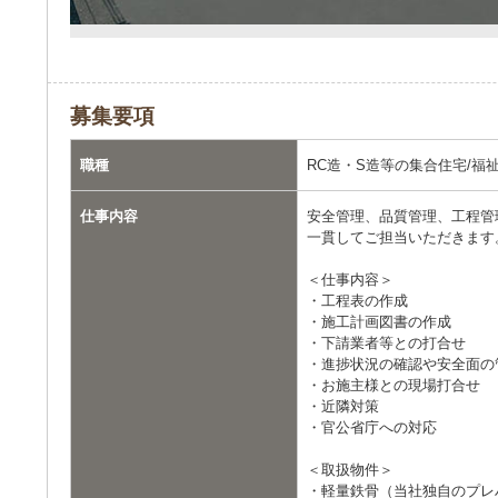
募集要項
職種
RC造・S造等の集合住宅/福
仕事内容
安全管理、品質管理、工程管
一貫してご担当いただきます
＜仕事内容＞
・工程表の作成
・施工計画図書の作成
・下請業者等との打合せ
・進捗状況の確認や安全面の
・お施主様との現場打合せ
・近隣対策
・官公省庁への対応
＜取扱物件＞
・軽量鉄骨（当社独自のプレ