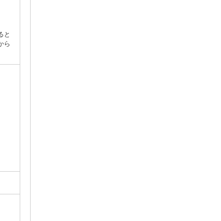
ると
から