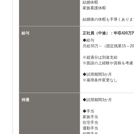
結婚休暇
家族看護休暇
結婚後の休暇も手厚くありま
給与
正社員（中途）：年収420万
◆給与
月給35万～（固定残業15～2
※超過分は別途支給
※面談の上経験や資格を考慮
◆試用期間3か月
※雇用条件変更なし
待遇
◆試用期間3か月
◆手当
家族手当
住宅手当
通勤手当
役職手当