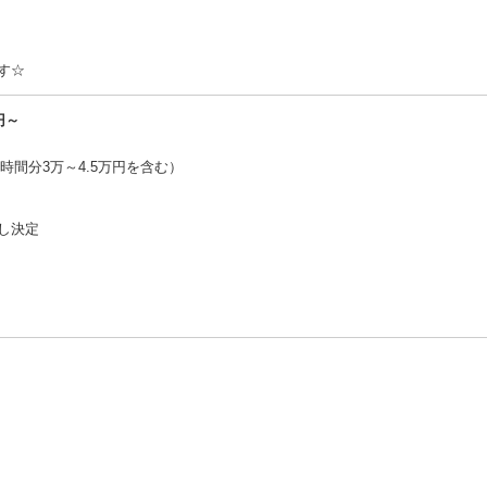
す☆
円～
0時間分3万～4.5万円を含む）
し決定