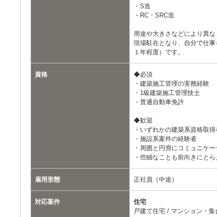
・S造
・RC・SRC造
用途や大きさなどにより異な
現場駐在となり、自分で仕事
１年程度）です。
資格
◆必須
・建築施工管理の実務経験
・1級建築施工管理技士
・普通自動車免許
◆歓迎
・いずれかの建築系資格取得
・施設系案件の経験者
・周囲と円滑にコミュニケー
・些細なことも前向きにとら
雇用形態
正社員（中途）
対応案件
住宅
戸建て住宅 / マンション・