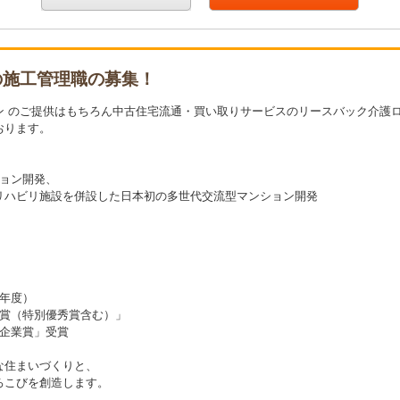
の施工管理職の募集！
ン のご提供はもちろん中古住宅流通・買い取りサービスのリースバック介護
おります。
ション開発、
リハビリ施設を併設した日本初の多世代交流型マンション開発
8年度）
秀賞（特別優秀賞含む）」
」受賞
な住まいづくりと、
ろこびを創造します。