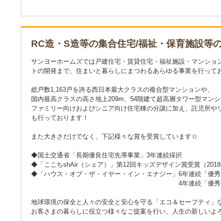
RC造・S造等の集合住宅/福祉・保育施設等
サンヨーホームズでは戸建住宅・賃貸住宅・福祉施設・マンショ
トの開発まで、住まいと暮らしにまつわるあらゆる事業を行って
総戸数1,163戸を誇る西日本最大クラスの複合型マンションや、
国内最高クラスの高さ地上209m、54階建て超高層タワー型マン
ファミリー向けおよびシニア向け住宅棟の分譲に加え、託児所や
も行っております！
また大きさだけでなく、下記様々な賞を受賞しています☆
◆国土交通省「長期優良住宅先導事業」3年連続採択
◆「ここちshAir（シェア）」第12回キッズデザイン賞受賞（201
◆「ハウス・オブ・ザ・イヤー・イン・エナジー」6年連続「優
4年連続「優秀企業賞
地球環境の保全と人々の安全と安心を守る「エコ＆セーフティ」
お客さまの暮らしに役立つ様々なご提案を行い、人生の新しいよ