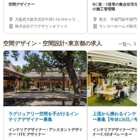
空間デザイナー
RC造・S造等の集合住宅/
の施工管理職
大阪府大阪市北区中津1-14-10キャラバ
東京 半蔵門線半蔵門
ンビル中津4階
株式会社デフデザインオフィス
サンヨーホームズ株式
空間デザイン・空間設計×東京都の求人
一覧へ
ラグジュアリー空間を手がけるイン
上流から携わるインテ
テリアデザイナー募集
ー募集【年休126日／年収
目指せる！】大手企業
インテリアデザイナー / アシスタントデザイ
インテリアデザイナー/アシ
をデザインする！
ナー / FFE デザイナー
ナー/CADオペレーター