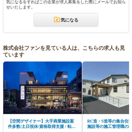
気になるをすればこの企業が求人募集をした際にメールでお知ら
せいたします。
気になる
株式会社ファンを見ている人は、こちらの求人も見
ています
【空間デザイナー】大手商業施設案
RC造・S造等の集合住宅
件多数/土日祝休/資格取得支援 / 転勤
施設等の施工管理職の
なし / 海外進出中！