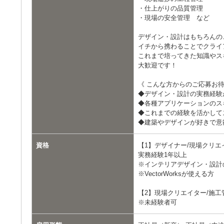
・仕上がりの品質管理
・現場の安全管理 など
デザイン・設計はもちろんの
イチから携わることでクライ
これまで培ってきた知識やス
大歓迎です！
《 こんな方からのご応募お待
◆デザイン・設計の実務経験
◆各種アプリケーションのス
◆これまでの経験を活かして
◆建築やデザインが好きで意
資格
【1】デザイナー/現場クリエ
実務経験1年以上
※インテリアデザイン・設計
※VectorWorksが使える方
【2】現場クリエイター/施工
※未経験者可