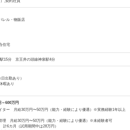
）,契約社員
アパレル・物販店
集合住宅
駅15分 京王井の頭線神泉駅4分
休日出勤あり）
休暇あり
～600万円
イター 月給30万円〜50万円（能力・経験により優遇）※実務経験1年以上
管理 月給30万円〜50万円（能力・経験により優遇）※未経験者可
 計6カ月（試用期間中は28万円）