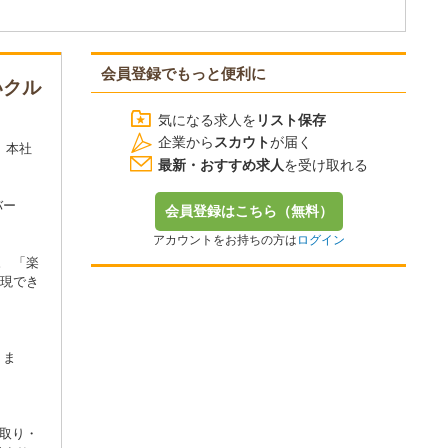
会員登録でもっと便利に
いクル
気になる求人を
リスト保存
企業から
スカウト
が届く
 本社
最新・おすすめ求人
を受け取れる
バー
会員登録はこちら（無料）
アカウントをお持ちの方は
ログイン
。 「楽
実現でき
」ま
取り・