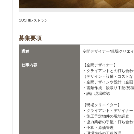
SUSHIレストラン
募集要項
職種
空間デザイナー/現場クリエ
仕事内容
【空間デザイナー】
・クライアントとの打ち合わ
（デザイン・設備・コストな
・空間デザインや設計（企画
・書類作成、段取り手配(見積
・設計現場確認
【現場クリエイター】
・クライアント・デザイナー
・施工予定物件の現地調査
・協力業者の手配・打ち合わ
・予算・原価管理
・現場進捗の工程管理