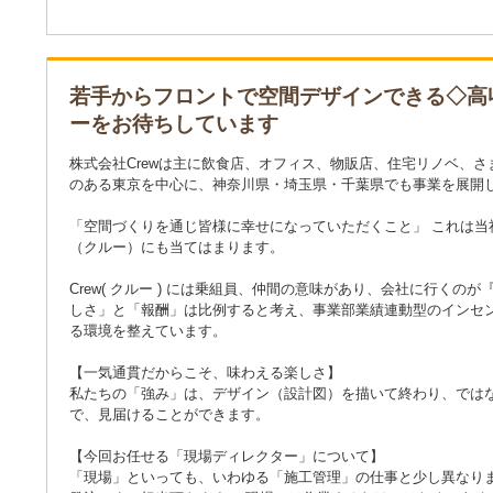
若手からフロントで空間デザインできる◇高
ーをお待ちしています
株式会社Crewは主に飲食店、オフィス、物販店、住宅リノベ、
のある東京を中心に、神奈川県・埼玉県・千葉県でも事業を展開
「空間づくりを通じ皆様に幸せになっていただくこと」 これは
（クルー）にも当てはまります。
Crew( クルー ) には乗組員、仲間の意味があり、会社に行く
しさ」と「報酬」は比例すると考え、事業部業績連動型のインセン
る環境を整えています。
【一気通貫だからこそ、味わえる楽しさ】
私たちの「強み」は、デザイン（設計図）を描いて終わり、では
で、見届けることができます。
【今回お任せる「現場ディレクター」について】
「現場」といっても、いわゆる「施工管理」の仕事と少し異なり