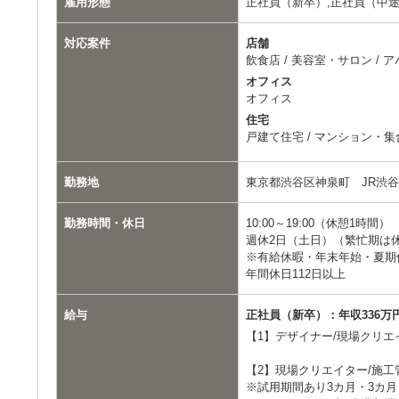
雇用形態
正社員（新卒）,正社員（中途
対応案件
店舗
飲食店 / 美容室・サロン / 
オフィス
オフィス
住宅
戸建て住宅 / マンション・
勤務地
東京都渋谷区神泉町 JR渋谷
勤務時間・休日
10:00～19:00（休憩1時間）
週休2日（土日）（繁忙期は
※有給休暇・年末年始・夏期
年間休日112日以上
給与
正社員（新卒）：年収336万円
【1】デザイナー/現場クリエ
【2】現場クリエイター/施工
※試用期間あり3カ月・3カ月