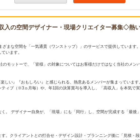
収入の空間デザイナー・現場クリエイター募集◇熱
さまざまな空間を「一気通貫（ワンストップ）」のサービスで提供しています。
しています。
当社のモットーで、「皆様」の対象についてはお客様だけではなく当社のメン
のが『楽しい』『おもしろい』と感じられる、熱意あるメンバーが集まっています
ティブ（※3ヵ月毎）や、年1回の決算賞与を導入し、「高収入」を本気で
なく。 デザイナー自身が、「現場」にも「同行」し、空間が完成する「最後
ます。クライアントとの打合せ・デザイン設計・プランニング後に「見積・段