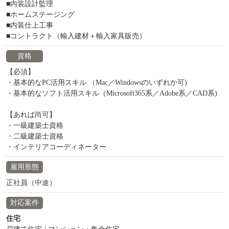
■内装設計監理
■ホームステージング
■内装仕上工事
■コントラクト（輸入建材＋輸入家具販売）
資格
【必須】
・基本的なPC活用スキル （Mac／Windowsのいずれか可)
・基本的なソフト活用スキル（Microsoft365系／Adobe系／CAD系)
【あれば尚可】
・一級建築士資格
・二級建築士資格
・インテリアコーディネーター
雇用形態
正社員（中途）
対応案件
住宅