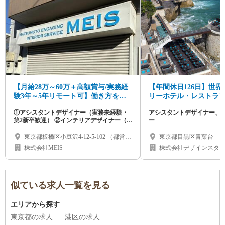
【月給28万～60万＋高額賞与/実務経
【年間休日126日】世
験3年～5年リモート可】働き方を自
リーホテル・レストラ
分でデザインする、住宅リノベの空
ントデザイナー／CAD
①アシスタントデザイナー（実務未経験・
アシスタントデザイナー、C
間デザイナー募集
第2新卒歓迎） ②インテリアデザイナー（即
ー
戦力・経験者）
東京都板橋区小豆沢4-12-5-102 （都営三
東京都目黒区青葉台
田線「志村坂上駅」徒歩10分） ※即戦
株式会社MEIS
株式会社デザインスタ
力の方は在宅勤務・リモートワーク相談
可
似ている求人一覧を見る
エリアから探す
東京都の求人
港区の求人