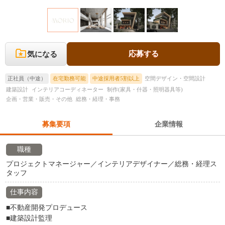
応募する
気になる
正社員（中途）
在宅勤務可能
中途採用者5割以上
空間デザイン・空間設計
建築設計
インテリアコーディネーター
制作(家具・什器・照明器具等)
企画・営業・販売・その他
総務・経理・事務
募集要項
企業情報
職種
プロジェクトマネージャー／インテリアデザイナー／総務・経理ス
タッフ
仕事内容
■不動産開発プロデュース
■建築設計監理