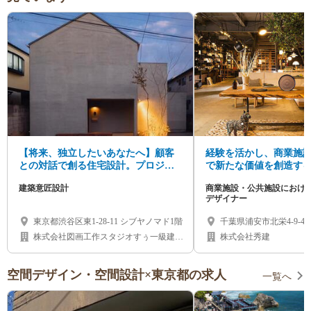
【将来、独立したいあなたへ】顧客
経験を活かし、商業施
との対話で創る住宅設計。プロジェ
で新たな価値を創造す
クトリーダーとして活躍し、建築家
ナー】募集
建築意匠設計
商業施設・公共施設におけ
への道を切り拓く
デザイナー
東京都渋谷区東1-28-11 シブヤノマド1階
千葉県浦安市北栄4-9-4
株式会社図画工作スタジオすぅ一級建築
株式会社秀建
士事務所
空間デザイン・空間設計×東京都の求人
一覧へ