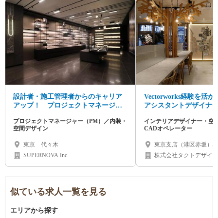
設計者・施工管理者からのキャリア
Vectorworks経験を
アップ！ プロジェクトマネージャ
アシスタントデザイナー
ー募集
円～◆設計補助から成長
プロジェクトマネージャー（PM）／内装・
インテリアデザイナー・空
空間デザイン
CADオペレーター
東京 代々木
東京支店（港区赤坂）/
古屋市千種区）/ 大阪支
SUPERNOVA Inc.
株式会社タクトデザイ
海道（札幌市）/ 福岡県 
似ている求人一覧を見る
エリアから探す