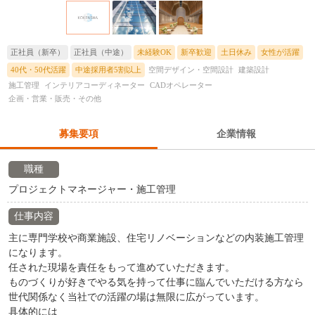
正社員（新卒）
正社員（中途）
未経験OK
新卒歓迎
土日休み
女性が活躍
40代・50代活躍
中途採用者5割以上
空間デザイン・空間設計
建築設計
施工管理
インテリアコーディネーター
CADオペレーター
企画・営業・販売・その他
募集要項
企業情報
職種
プロジェクトマネージャー・施工管理
仕事内容
主に専門学校や商業施設、住宅リノベーションなどの内装施工管理
になります。
任された現場を責任をもって進めていただきます。
ものづくりが好きでやる気を持って仕事に臨んでいただける方なら
世代関係なく当社での活躍の場は無限に広がっています。
具体的には