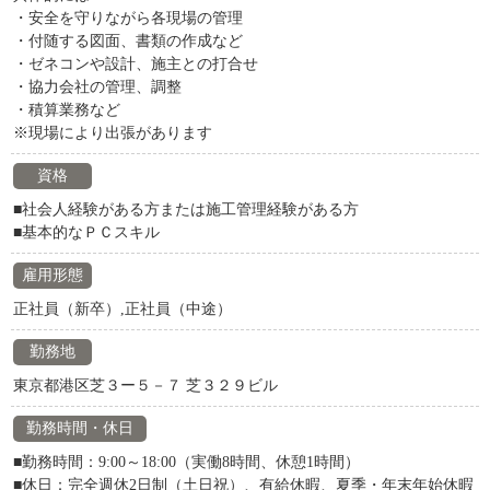
・安全を守りながら各現場の管理
・付随する図面、書類の作成など
・ゼネコンや設計、施主との打合せ
・協力会社の管理、調整
・積算業務など
※現場により出張があります
資格
■社会人経験がある方または施工管理経験がある方
■基本的なＰＣスキル
雇用形態
正社員（新卒）,正社員（中途）
勤務地
東京都港区芝３ー５－７ 芝３２９ビル
勤務時間・休日
■勤務時間：9:00～18:00（実働8時間、休憩1時間）
■休日：完全週休2日制（土日祝）、有給休暇、夏季・年末年始休暇