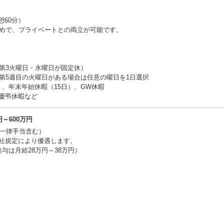
休憩60分）
なめで、プライベートとの両立が可能です。
・第3火曜日・水曜日が固定休）
、第5週目の火曜日がある場合は任意の曜日を1日選択
）、年末年始休暇（15日）、GW休暇
慶弔休暇など
～600万円
（一律手当含む）
社規定により優遇します。
与は月給28万円～38万円）