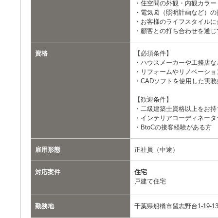
・住空間の外観・内観カラー
・電気図（照明計画など）の
・お客様のライフスタイルに
・顧客との打ち合わせを通じ
資格
【必須条件】
・ハウスメーカーや工務店な
・リフォームやリノベーショ
・CADソフトを使用した実務
【歓迎条件】
・二級建築士資格以上をお持
・インテリアコーディネータ
・BtoCの接客経験がある方
雇用形態
正社員（中途）
対応案件
住宅
戸建て住宅
勤務地
千葉県船橋市習志野台1-19-1