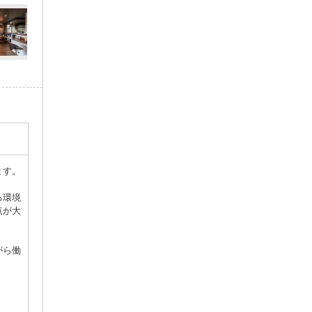
ます。
る環境
点が大
がら働