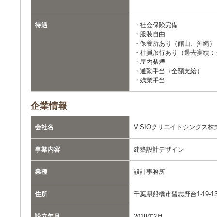
待遇
・社会保険完備
・服装自由
・保養所あり（館山、沖縄）
・社員旅行あり（過去実績：
・屋内禁煙
・通勤手当（全額支給）
・残業手当
企業情報
会社名
VISIOクリエイトシングス株
事業内容
建築設計デザイン
業種
設計事務所
住所
千葉県船橋市習志野台1-19-1
設立年月
2018年2月