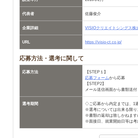
代表者
佐藤俊介
企業詳細
VISIOクリエイトシングス
URL
https://visio-ct.co.jp/
応募方法・選考に関して
応募方法
【STEP１】
応募フォーム
から応募
【STEP2】
メール送信画面から書類送付
選考期間
◇ご応募から内定までは、1
※選考については出来る限り
※書類の返却は致しかねます
※面接日、就業開始日等は考