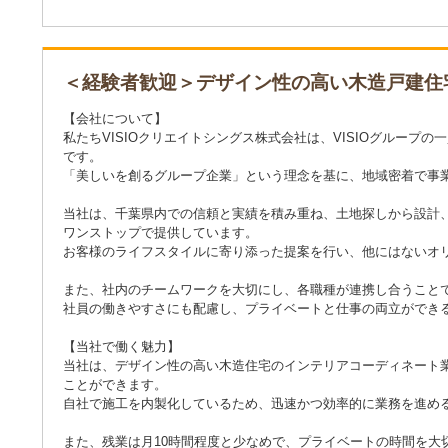
＜経験者歓迎＞デザイン性の高い木造戸建住
【会社について】
私たちVISIOクリエイトシングス株式会社は、VISIOグルー
です。
「美しいを創るグループ企業」という理念を基に、地域密着で事
当社は、千葉県内での信頼と実績を積み重ね、土地探しから設計
ワンストップで提供しています。
お客様のライフスタイルに寄り添った提案を行い、他にはないオ
また、社内のチームワークを大切にし、各職種が連携し合うこと
社員の働きやすさにも配慮し、プライベートと仕事の両立ができ
【当社で働く魅力】
当社は、デザイン性の高い木造住宅のインテリアコーディネート
ことができます。
自社で施工を内製化しているため、迅速かつ効率的に業務を進め
また、残業は月10時間程度と少なめで、プライベートの時間を大