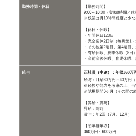
勤務時間・休日
【勤務時間】
9:00～18:00（実働8時間／
※残業は月10時間程度と少
【休日・休暇】
・年間休日120日
・完全週休2日制（毎月第1
・その他第2週目、第4週目
・有給休暇、夏季休暇（8日
・産前産後休暇、育児休暇、
給与
正社員（中途）：年収360万円
給与：月給30万円～40万円
※経験や能力を考慮の上、当
※試用期間3ヶ月（その間の給
【昇給・賞与】
昇給：随時
賞与：年2回（7月、12月）
【初年度年収】
360万円～600万円