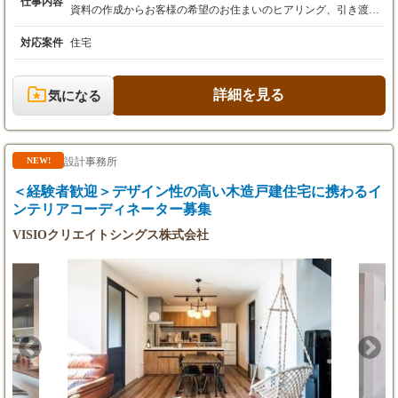
仕事内容
※25時間の超過分は別途支給します
資料の作成からお客様の希望のお住まいのヒアリング、引き渡し
※経験・スキルを考慮の上、優遇致します。
まで、セミオーダー式だから、提案しやすい！ 【業務の流れ】 ■
※試用期間3ヶ月あり、その間の待遇に変更は
販売資料の作成（企画や仕様の取り決めがあります） ■間取りヒ
対応案件
住宅
ありません。
アリング（お絵描きレベルでOK） ■インテリアコーディネート ■
プレゼン ■契約（銀行の決裁への立ち合いもあります） ■仕様の
《モデル年収例》
決定 営業5割、インテリアコーディネーター5割くらいのイメージ
詳細を見る
気になる
450万円／25歳／入社3年目
です！ 具体的には・・・ 【理想をヒアリング】 お客様から玄関
700万円／30歳／入社8年目
や居住スペースなど、お住まいの間取りや壁紙等をお伺いしどの
ような仕様にするかを一緒に決めていきます。 お客様の“理想”を
叶えるため社内で積極的に相談OKです！ 【お客様は紹介か
設計事務所
NEW!
ら！】 仲介業者さんからのご紹介やHPから問合せたお客様とや
りとりします。 屋外での呼び込みや飛び込み・電話などのノルマ
＜経験者歓迎＞デザイン性の高い木造戸建住宅に携わるイ
がありません！ 【トータルでサポート！】 住宅ができるまで時
ンテリアコーディネーター募集
間がかかるもの。お客様に安心していただけるように契約後は工
事の進捗を確認したり、お住まいを引き渡した後もフォローをし
VISIOクリエイトシングス株式会社
たり。 お客様に満足いただけるようサポートできる環境です！
入社後の流れ・・・ 【できることから1つずつ！】 まずは先輩に
教えてもらいながら分からないことをちょっとずつ質問していき
ましょう。 すぐに成長できるので安心してください！ 【先輩の
サポートも】 お客様から信頼していただきたいと思った時に、先
輩にアドバイスを相談するとフィードバックをいただけます！ 10
年、20年と長く活躍できる環境――。 【社員ファースト】 お客
様に満足していただくためにはスタッフに楽しみながら働いても
らう必要があると考えている当社。 そのため、完全週休2日制/残
業月平均20～30時間程度など、働きやすい環境を整備していま