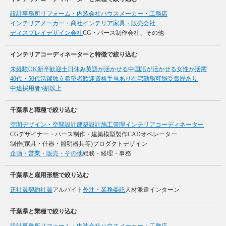
設計事務所
リフォーム・内装会社
ハウスメーカー・工務店
インテリアメーカー・商社
インテリア家具・販売会社
ディスプレイデザイン会社
CG・パース制作会社、その他
インテリアコーディネーターと特徴で絞り込む
未経験OK
新卒歓迎
土日休み
英語が活かせる
中国語が活かせる
女性が活躍
40代・50代活躍
独立希望者歓迎
資格手当あり
在宅勤務可能
受賞歴あり
中途採用者5割以上
千葉県と職種で絞り込む
空間デザイン・空間設計
建築設計
施工管理
インテリアコーディネーター
CGデザイナー・パース制作・建築模型製作
CADオペレーター
制作(家具・什器・照明器具等)
プロダクトデザイン
企画・営業・販売・その他
総務・経理・事務
千葉県と雇用形態で絞り込む
正社員
契約社員
アルバイト
外注・業務委託
人材派遣
インターン
千葉県と業種で絞り込む
設計事務所
リフォーム・内装会社
ハウスメーカー・工務店