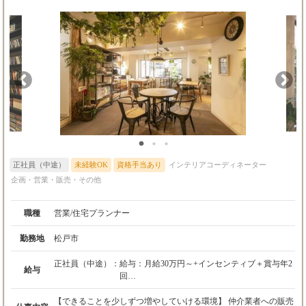
正社員（中途）
未経験OK
資格手当あり
インテリアコーディネーター
企画・営業・販売・その他
職種
営業/住宅プランナー
勤務地
松戸市
正社員（中途）：
給与：月給30万円～+インセンティブ＋賞与年2
給与
回
※上記月給には固定残業代（25時間分／5万円
～）を含みます
【できることを少しずつ増やしていける環境】 仲介業者への販売