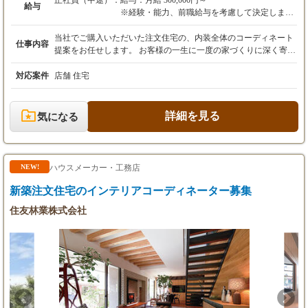
正社員（中途）：
給与：月給 300,000円～
給与
※経験・能力、前職給与を考慮して決定しま
す。
※上記額には固定残業代（月30時間分、55,000
当社でご購入いただいた注文住宅の、内装全体のコーディネート
仕事内容
円～）を含みます。超過分は全額支給します。
提案をお任せします。 お客様の一生に一度の家づくりに深く寄り
添い、理想の空間を形にする、やりがいの大きな仕事です。 【具
・昇給：年1回（四半期ごとの人事考課制度あ
体的な業務内容】 ・お客様との内装打ち合わせ ・各種手配・管
対応案件
店舗 住宅
り）
理業務 ・事務作業 玄関ドアから壁紙、床材に至るまで、サンプ
・インセンティブ賞与：年2回（1月、7月）
ルをお見せしながらお客様の想いを引き出し、具体的なデザイン
へと落とし込んでいきます。 時には、キッチンやトイレといった
詳細を見る
気になる
試用期間：6ヶ月（期間中の給与・待遇に変動
住宅設備、さらにはカーテンやテーブルなどの家具まで含めたト
なし）
ータルコーディネートをご提案することもあります。 【案件につ
いて】 対象物：注文住宅が9割以上※木造アパート、店舗兼住
宅、金融機関の支店などの実績も稀にあり 案件数：常時10件ほど
ハウスメーカー・工務店
NEW!
を並行して担当（時期により変動あり） 案件規模：30坪以下、20
00万円以上の案件が多い 繁忙期：5～6月、11～12月ごろ（引き渡
新築注文住宅のインテリアコーディネーター募集
しに合わせて） 【チーム体制について】 部署人数：2名 コミュニ
住友林業株式会社
ケーションを取る相手：お客様、家具業者 デザインの決め方：基
本的には一人で進めることが多いが、経験の浅い方は相談しなが
ら決めることが可能 働き方（TPOは固定か融通利かせられる
か）：9:00～18:30の固定勤務（休みは取りやすい環境）