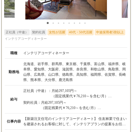
正社員（中途）
契約社員
女性が活躍
40代・50代活躍
中途採用者5割以上
インテリアコーディネーター
職種
インテリアコーディネーター
北海道、岩手県、群馬県、東京都、千葉県、富山県、福井県、岐
阜県、愛知県、大阪府、滋賀県、奈良県、和歌山県、鳥取県、岡
勤務地
山県、広島県、山口県、徳島県、高知県、福岡県、佐賀県、長崎
県、熊本県、大分県、鹿児島県
正社員（中途）：
月給297,105円～
（固定残業代￥76,210～を含む/月）
給与
※別途時間外手当あり（月給に含まれる41時間
契約社員：
月給297,105円～
を超過した時間外労働分について支給）
（固定残業代￥76,210～を含む/月）
※別途交通費支給
※別途時間外手当あり（月給に含まれる41時間を超過
※別途業績手当は賞与にて支給
した時間外労働分について支給）
【新築注文住宅のインテリアコーディネート】 住友林業で住まい
仕事内容
※別途交通費支給
を建築されるお客様に対して、インテリアプランの提案をお任せ
【年収例】
※別途業績手当は賞与にて支給
します。 具体的には ■インテリア提案（家具・照明・カーテン