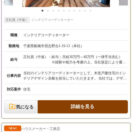
す。 オンオフのメリハリを付けながらワクワク働ける職場です！
正社員（中途）
インテリアコーディネーター
職種
インテリアコーディネーター
勤務地
千葉県船橋市習志野台1-19-13（本社）
正社員（中途）：
給与：月給30万円～40万円（一律手当含む）
給与
※経験や能力を考慮の上、当社規定により優遇
します。
※試用期間3ヶ月（その間の給与は月給28万円
当社のインテリアコーディネーターとして、木造戸建住宅のイン
仕事内容
～38万円）
テリアデザイン全般を担当していただきます。 当社では、デザイ
ン性の高い住宅のコーディネートを手掛けるため、幅広くまた自
【昇給・賞与】
由度の高い提案ができる環境です。特に、社内で施工を内製化し
対応案件
住宅
昇給：随時
ているため、スピーディかつ効率的に進行し、提案の実現がしや
賞与：年2回（7月、12月）
すい点が大きな魅力です。 また、インテリアコーディネーターと
して、細部にわたる空間作りを担当できるため、やりがいを感じ
詳細を見る
気になる
【初年度年収】
ながら働けます。 【具体的な業務内容例】 ・住宅の床材や建
360万円～600万円
具、壁紙などの素材選定や仕様提案 ・住空間の外観・内観カラー
リング提案 ・電気図（照明計画など）の提案 ・お客様のライフ
スタイルに合わせた家具やインテリアアイテムの選定提案 ・顧客
ハウスメーカー・工務店
NEW!
との打ち合わせを通じて、ニーズに最適なインテリアの提案