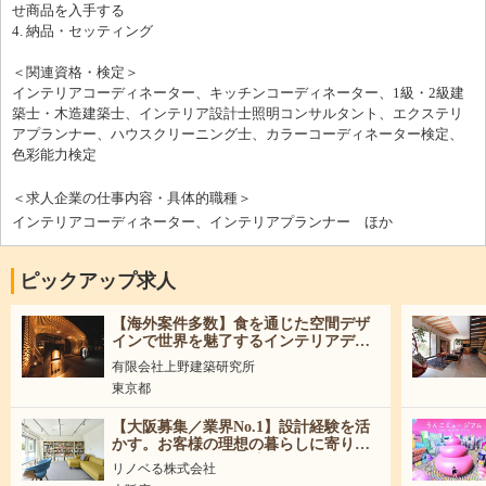
せ商品を入手する
4. 納品・セッティング
＜関連資格・検定＞
インテリアコーディネーター、キッチンコーディネーター、1級・2級建
築士・木造建築士、インテリア設計士照明コンサルタント、エクステリ
アプランナー、ハウスクリーニング士、カラーコーディネーター検定、
色彩能力検定
＜求人企業の仕事内容・具体的職種＞
インテリアコーディネーター、インテリアプランナー ほか
ピックアップ求人
【海外案件多数】食を通じた空間デザ
インで世界を魅了するインテリアデザ
イナー募集！
有限会社上野建築研究所
東京都
【大阪募集／業界No.1】設計経験を活
かす。お客様の理想の暮らしに寄り添
うリノベーション設計職
リノベる株式会社