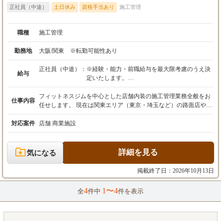
正社員（中途）
土日休み
資格手当あり
施工管理
職種
施工管理
勤務地
大阪/関東 ※転勤可能性あり
正社員（中途）：
※経験・能力・前職給与を最大限考慮のうえ決
給与
定いたします。
※初回賞与は寸志となります。
フィットネスジムを中心とした店舗内装の施工管理業務全般をお
仕事内容
任せします。 現在は関東エリア（東京・埼玉など）の路面店やビ
ルイン型の案件が主流となっており、商業施設特有の夜間工事が
少なく、昼間メインで進行できる現場が多いのが特徴です。 ■ 業
対応案件
店舗 商業施設
務フロー 【1】図面の読み込み・事前検証 設計図面を元に、利用
者の動線や什器の配置などをミリ単位で確認。現場で適切に収ま
るか事前にシミュレーションを行います。 ▼ 【2】工程・予算・
詳細を見る
気になる
安全管理 現場入り後は、職人への指示出し、資材手配、スケジュ
ール調整を実行。現場の整理整頓を徹底し、事故防止と品質維持
掲載終了日：2026年10月13日
に努めます。 ▼ 【3】複数店舗の並行管理 エリア内の案件を同時
に2～3店舗担当。現場の重要度や進捗に合わせて、自身で訪問ス
4
1〜4
全
件中
件を表示
ケジュールを組み立てて管理します。 ▼ 【4】竣工・引き渡し 施
主様や施設担当者と最終確認を行い、引き渡しとなります。 ■ 仕
事のポイント ・裁量の大きさ： スケジュールの組み立ては個人
の裁量に委ねられています。ご自身のペースで効率よく現場を回