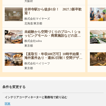
大阪府
吉祥寺駅から徒歩1分！ 2027.3新卒歓
迎！
株式会社マイヤーズ
北海道/東京都
未経験から空間づくりのプロへ！ショ
ッピングモール・商業施設などの店舗
づくりを企画から引渡しまで担当する
株式会社solva
空間ディレクター
東京都
【直取引・年収600万可】10時半始業・
海外案件あり・週休2日制！空間デザイ
ナー募集！
株式会社ベイリーフ
東京都
条件を変更する
インテリアコーディネーターと勤務地で絞り込む
関東