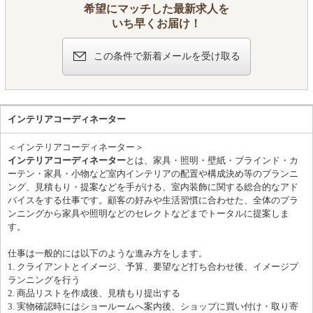
希望にマッチした最新求人を
すことが可能です。 ・働きやすさの担保： フィットネスジム案
いち早くお届け！
件は路面店等の独立した現場が多く、日中稼働が基本です。夜間
工事が少ないため、体調管理がしやすい環境です。 ・手厚いバッ
クアップ： 大阪からの赴任や出張ベースでの勤務となる場合、家
この条件で新着メールを受け取る
賃補助などで生活基盤をしっかりとサポートします。
インテリアコーディネーター
＜インテリアコーディネーター＞
インテリアコーディネーター
とは、家具・照明・壁紙・ブラインド・カ
ーテン・家具・小物など室内インテリアの配置や構成決め等のプランニ
ング、見積もり・提案などを手がける、室内装飾に関する総合的なアド
バイスをする仕事です。顧客の好みや生活習慣に合わせた、全体のプラ
ンニングから家具や照明などのセレクトなどまでトータルに提案しま
す。
仕事は一般的には以下のような進み方をします。
1. クライアントとイメージ、予算、要望など打ち合わせ後、イメージプ
ランニングを行う
2. 商品リストを作成後、見積もり提出する
3. 実物確認時にはショールームへ案内後、ショップに買い付け・取り寄