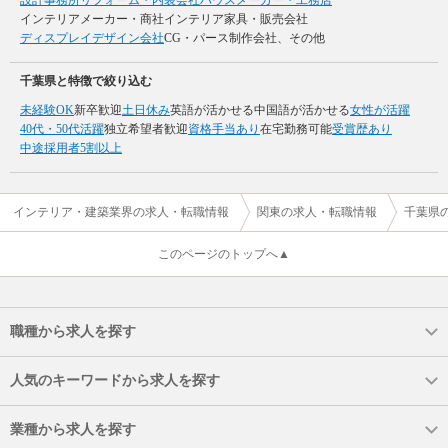
インテリアメーカー・商社
インテリア家具・販売会社
ディスプレイデザイン会社
CG・パース制作会社、その他
千葉県と特徴で絞り込む
未経験OK
新卒歓迎
土日休み
英語が活かせる
中国語が活かせる
女性が活躍
40代・50代活躍
独立希望者歓迎
資格手当あり
在宅勤務可能
受賞歴あり
中途採用者5割以上
インテリア・建築業界の求人・転職情報
関東の求人・転職情報
千葉県
このページのトップへ▲
職種から求人を探す
人気のキーワードから求人を探す
業種から求人を探す