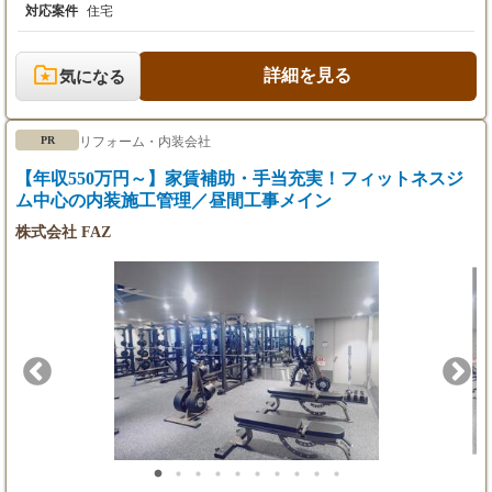
20代：450～550万円程度（基本年収400万円＋
等） ■空間提案（配線配灯計画・室内の内装提案） ■トータルイ
対応案件
住宅
業績賞与）
【年収例】
ンテリアプラン提案（システムキッチン・アート）など 住友林業
30代：450～600万円（基本年収450万円＋業績
20代：450～550万円程度（基本年収400万円＋業績賞
ならではの木の温かみを存分に生かした、心安らげる住宅をトー
賞与）
与）
タル提案にてデザインをしていただくことが出来ます。 【勤務
詳細を見る
気になる
※初年後は満額支給とはならないため、2年目
30代：450～600万円（基本年収450万円＋業績賞与）
地】 池袋支店（東京都豊島区） 東京東支店（東京都江東区） 東
以降のイメージとなります。
※初年後は満額支給とはならないため、2年目以降の
京中央支店（東京都新宿区） 多摩支店（東京都立川市） 札幌支
イメージとなります。
店（北海道札幌市） 盛岡支店（岩手県盛岡市） 水戸支店（茨城
リフォーム・内装会社
PR
県水戸市） つくば支店（茨城県つくば市） 群馬支店（群馬県高
崎市） 池袋支店（東京都豊島区） 千葉支店（千葉県千葉市、木
【年収550万円～】家賃補助・手当充実！フィットネスジ
更津市） 柏支店（千葉県柏市） 成田支店（千葉県成田市） 富山
ム中心の内装施工管理／昼間工事メイン
支店（富山県富山市） 福井支店（福井県福井市） 信州支店（長
野県長野市、長野県松本市） 岐阜支店（岐阜県岐阜市） 静岡支
株式会社 FAZ
店（静岡県静岡市） 静岡東支店（静岡県沼津市） 浜松支店（静
岡県浜松市） 岡崎支店（愛知県岡崎市） 名古屋支店（愛知県名
古屋市） 名古屋中央支店（愛知県名古屋市） 名古屋南支店（愛
知県名古屋市 豊橋支店（愛知県豊橋市） 滋賀支店（滋賀県草津
市） 大阪支店（大阪府大阪市） 大阪北支店（大阪府豊中市） 大
阪南支店（大阪府堺市） 奈良支店（奈良県生駒市） 和歌山支店
（和歌山県和歌山市） 神戸支店（兵庫県神戸市、兵庫県西宮市）
姫路支店（兵庫県姫路市） 岡山支店（鳥取県米子市、岡山県岡山
市） 広島支店（広島県広島市） 福山支店（広島県福山市） 山口
支店（山口県山口市） 高松支店（徳島県徳島市） 福岡支店（福
岡県福岡市、北九州市） 西九州支店（福岡県久留米市、佐賀県佐
賀市、長崎県諫早市） 熊本支店（熊本県熊本市） 大分支店（大
分県大分市） 鹿児島支店（鹿児島県鹿児島市）