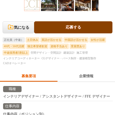
応募する
気になる
正社員（中途）
土日休み
英語が活かせる
中国語が活かせる
女性が活躍
40代・50代活躍
独立希望者歓迎
資格手当あり
受賞歴あり
中途採用者5割以上
空間デザイン・空間設計
建築設計
施工管理
インテリアコーディネーター
CGデザイナー・パース制作・建築模型製作
CADオペレーター
募集要項
企業情報
職種
インテリアデザイナー / アシスタントデザイナー / FFE デザイナー
仕事内容
仕事内容（ポジション別）