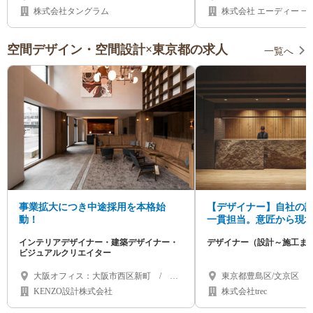
株式会社タングラム
株式会
空間デザイン・空間設計×東京都の求人
一覧へ
事業拡大につき中途採用を本格始
【デザイナー】自社の
動！
一貫担当。意匠から現
注、納まりまで全工程
インテリアデザイナー・建築デザイナー・
デザイナー（設計～施工ま
ビジュアルクリエイター
大阪オフィス：大阪市西区新町 / 東
東京都豊島区/文京区
京オフィス：東京都渋谷区神宮前
KENZO設計株式会社
株式会社trec