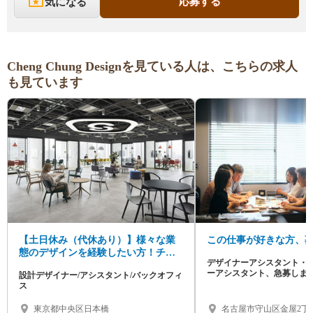
応募する
気になる
Cheng Chung Designを見ている人は、こちらの求人
も見ています
【土日休み（代休あり）】様々な業
この仕事が好きな方、
態のデザインを経験したい方！チー
デザイナーアシスタント・
ムで協力しながら業務を進めたい
ーアシスタント、急募しま
設計デザイナー/アシスタント/バックオフィ
方！
あればデザイン・設計の独
ス
東京都中央区日本橋
名古屋市守山区金屋2丁目2