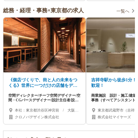
総務・経理・事務×東京都の求人
一覧へ
《個店づくりで、街と人の未来をつ
吉祥寺駅から徒歩1分！ 2
くる》世界に一つだけの店舗をデザ
歓迎！
インする仲間を大募集！
空間ディレクター/チーフ空間デザイナー/空
商業施設 設計・施工/建築
間・CGパースデザイナー/設計主任者/設計
事務（すべてアシスタントか
者/現場クリエイター/施工管理者など
本社：東京都渋谷区神宮前 / 大阪オ
東京都武蔵野市（吉祥寺オ
フィス：大阪府大阪市西区南堀江
海道札幌市（札幌オフ
クロノバデザイン株式会社
株式会社マイヤーズ