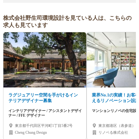
株式会社野生司環境設計を見ている人は、こちらの
求人も見ています
ラグジュアリー空間を手がけるイン
業界No.1の実績！お客
テリアデザイナー募集
えるリノベーション設計
日・フレックス制・多
インテリアデザイナー / アシスタントデザイ
マンションリノベの住宅設
パス
ナー / FFE デザイナー
東京都千代田区平河町1丁目5番2号
東京都港区（表参道）
Cheng Chung Design
リノベる株式会社