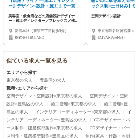
【店舗デザイナー/施工ディレクタ
想い出に華を添える空
ー】デザイン~設計・施工まで一貫し
ックス制×土日休み】◎
たサービスを提供！店舗内装におけ
ない仕事◆実務2年以上
美容室・飲食店などの店舗設計デザイナ
空間デザイン設計
る新規事業にチャレンジしたい方お
ナー募集！
ー・施工ディレクター／フレックス／残業
待ちしています
15h程度／新宿勤務
新宿本社（新宿三丁目徒歩5分）
東京都渋谷区神宮前４−
株式会社建.LABO
EMVAR合同会社
似ている求人一覧を見る
エリアから探す
東京都の求人
豊島区の求人
職種×エリアから探す
空間デザイン・空間設計×東京都の求人
空間デザイン・空間
設計×豊島区の求人
施工管理×東京都の求人
施工管理×豊
島区の求人
インテリアコーディネーター×東京都の求人
イ
ンテリアコーディネーター×豊島区の求人
CGデザイナー・パ
ース制作・建築模型製作×東京都の求人
CGデザイナー・パー
ス制作・建築模型製作×豊島区の求人
制作(家具・什器・照明