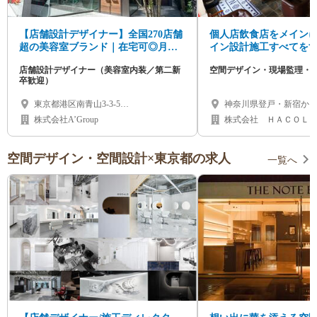
【店舗設計デザイナー】全国270店舗
個人店飲食店をメイン
超の美容室ブランド｜在宅可◎月給
イン設計施工すべてを
35万～/年休120日以上
す◎
店舗設計デザイナー（美容室内装／第二新
空間デザイン・現場監理・
卒歓迎）
東京都港区南青山3-3-5
神奈川県登戸・新宿から
MINAMIAOYAMA A’BLDG 2F
株式会社A’Group
株式会社 ＨＡＣＯＬＡ
ら ぼ ）
空間デザイン・空間設計×東京都の求人
一覧へ