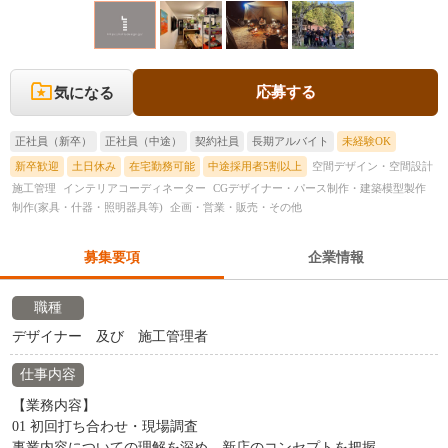
応募する
気になる
正社員（新卒）
正社員（中途）
契約社員
長期アルバイト
未経験OK
新卒歓迎
土日休み
在宅勤務可能
中途採用者5割以上
空間デザイン・空間設計
施工管理
インテリアコーディネーター
CGデザイナー・パース制作・建築模型製作
制作(家具・什器・照明器具等)
企画・営業・販売・その他
募集要項
企業情報
職種
デザイナー 及び 施工管理者
仕事内容
【業務内容】
01 初回打ち合わせ・現場調査
事業内容についての理解を深め、新店のコンセプトを把握