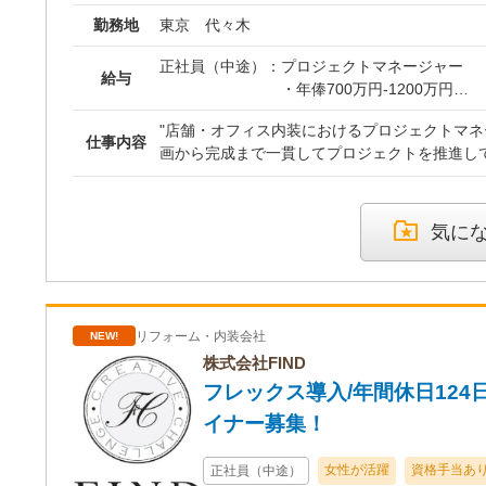
ンの検討 ・素材、照明、家具、什器などの選定
案件を進めながら、設計・提
勤務地
東京 代々木
基本設計図、実施設計図の作成 ・見積、発注業
の流れを習得していただきま
当、協力業者への設計意図の共有 ・現場での寸
正社員（中途）：
プロジェクトマネージャー
りの確認 ・施工担当と連携した工程・品質・コ
④第二新卒、未経験
給与
・年俸700万円-1200万円
竣工確認、引渡し、アフターフォロー 経験や習得状況に応じて、担
月給23万円～
（平均所定労働時間：月157
当する業務の範囲を広げていきます。 ■経験者の方へ■ これまで設計
これまでの社会人経験も活
"店舗・オフィス内装におけるプロジェクトマ
※月40時間分の固定残業代（1
や施工管理など、空間づくりの一部を担当して
仕事内容
とプロジェクトに参加し、設
画から完成まで一貫してプロジェクトを推進して
※40時間超過分は別途支給
スではお客様との打ち合わせから提案、設計、
携など、空間づくりの基礎を
店舗・オフィス内装プロジェクトのマネジメント
・昇給：年1回
連のプロジェクト全体に携わる経験を積むことができ
す。
業務 ・テナント施設・クライアント・協力会社
・賞与：年2回
や事業責任者と直接対話し、要望の背景にある
ール・品質・コスト管理 "当社のPMは、設計
気に
うえで提案できることは、フレームスならではの魅力
※経験年数だけではなく、担
となく、これまで培ってきたスキルや経験を最
アシスタントマネージャー
は、フレームスの仕事の進め方や設計・施工一
能力を重視して決定します。
躍できるポジションです。" 新しいチャレンジ
・経験により相談
ろから始め、これまでの経験や得意分野を活か
イアントに貢献できる方をお待ちしております
ら担当案件をお任せします。 将来的には、設計PMやプロジェクトリ
■評価について■
ーダーとして、複数案件やチームをまとめる役
フレームスでは、年齢や勤続
リフォーム・内装会社
NEW!
■未経験の方へ■ 新しい業界へ挑戦することに
当できる仕事の範囲と、その
株式会社FIND
然なことだと考えています。 未経験の方は、先輩社員が担当するプ
た成果を評価します。
フレックス導入/年間休日124
ロジェクトに参加するところから始めます。先
え方を説明し、実際の仕事を一緒に進めながら
一人でできる業務が増えるこ
イナー募集！
法です。 現地調査や打ち合わせに同行し、お客様の要望がどのよう
周囲と連携しながらプロジェ
にレイアウトやデザインへ反映され、図面とな
と。
女性が活躍
資格手当あ
正社員（中途）
いくのかを学びます。 資料作成や図面修正だけでなく、レイアウト