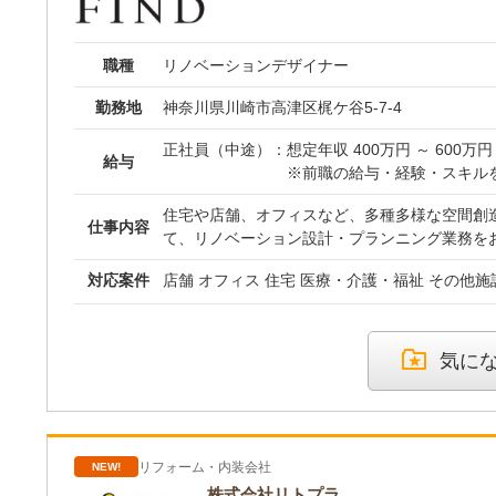
お客様から信頼され、担当案
の検討、素材や家具の選定、提案資料づくりな
じて早い段階から参加していただきます。 最初からすべてを一人で
そうした成長に応じて、給与
職種
判断することは求めません。ただし、見るだけ
リノベーションデザイナー
将来的には、設計PM、設計
自分なりに考え、分からないことは相談しなが
ど、経験と役割に応じたキャ
勤務地
神奈川県川崎市高津区梶ケ谷5-7-4
組む姿勢を大切にしています。 一つずつできることを増やし、将来
す。
的には自分の担当案件を持つことを目指します。 ■現場との関わ
正社員（中途）：
想定年収 400万円 ～ 600
■ フレームスでは、設計者が現場を知ることを
給与
【年収例】
※前職の給与・経験・スキル
自分が考えたデザインがどのように施工されるの
・31歳／設計経験6年 年収5
定します
うに納まり、空間として完成するのか。 それを理解することが、実
・24歳／未経験入社 年収32
住宅や店舗、オフィスなど、多種多様な空間創
仕事内容
現性のある設計や、より良い提案につながると
て、リノベーション設計・プランニング業務をお
月給換算：333,334円～
設計者だけに工事全体を任せるわけではありま
ア掲載をきっかけとしたお問い合わせが多く、1
（内訳：基本給 246,225円～ 
業者と役割分担し、設計意図の共有、納まりの
対応案件
店舗 オフィス 住宅 医療・介護・福祉 その他施
び込み等は一切なく、設計業務に集中できる安
円～）
ストの調整を行います。 目指すのは、一人ですべてを抱えることで
ます 【具体的な業務内容】 お客様へのヒアリング・ニーズの深掘り
はなく、お客様との対話から提案、設計、施工
現地調査への同行、商談への同席 プランニング、CAD
固定残業代： 月45時間分として
解し、専門家と連携しながらプロジェクト全体
等）を用いた図面作成 照明・素材の選定提案、
に含み支給。超過分は別途全
気に
■この仕事で得られること■ ・経営者や事業責
ネート 打合せ時のプレゼンボード作成 引き渡しまで
試用期間： 3ヶ月あり（本採
験 ・事業背景を理解し、提案へつなげる力 ・
NDならではの「チーム制リノベーション」 当
更はありません）
成まで携わる経験 ・設計・施工・プロジェクト
黙々と机に向かって図面を描くだけの仕事ではあ
昇給： 年1回
力 ・将来的に設計PMやプロジェクトリーダー
ランナー）や施工管理と3者でチームを組み、
リア ■メッセージ■ 設計が好き。 空間づくりに関わりたい。 図面を
リフォーム・内装会社
NEW!
ケーションを取りながら、チーム一丸となって
描くだけではなく、もっとお客様の近くで仕事が
していきます 現場に設計の意図が正しく伝わっ
株式会社リトプラ