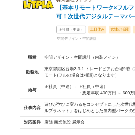
案がどのように現場で形になるのかを見届けたい
認しながら進めるため、独りよがりではない「
【基本リモートワーク×フル
で一つのプロジェクトを動かしてみたい。 そんな想いを持つ方を歓
「確かな提案力」が身につき、設計者として圧
迎します。 経験者の方には、これまで培ってきた力を、より広い領
可！次世代デジタルテーマパー
きる環境です
域で発揮していただきたいと考えています。 未
の知識やスキルだけで応募を迷ってほしくありません。 
土日休み
女性が活躍
正社員（中途）
を通じて、お客様の事業に貢献し、自分自身も成
空間デザイン・空間設計
方と、一緒に仕事ができることを楽しみにして
職種
空間デザイン・空間設計（内装メイン）
東京都港区台場2-3-1 トレードピアお台場9階
勤務地
モート(フルの場合は相談)となります）
正社員（中途）：
正社員（中途）
給与
・想定年収 400万円 ～ 600
・月給 30万円 ～ 50万円
遊びが学びに変わるをコンセプトにした次世代
※これまでのご経験・前職の
仕事内容
ルプラネット」をはじめとした屋内型パークの
に考慮の上、決定いたします
します。 あなたにお任せしたいのは、単なる綺
対応案件
店舗 商業施設 展示会
舗）」としての設計ではなく、子どもたちの好
固定残業代： 上記額には月4
端のデジタル技術とリアルなアソビが融合した
（78,035円～130,058円