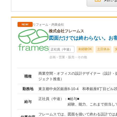
ウト・デザイン設計 図面・仕様書の作成： Vectorworks等を使用し、
図面やパースを作成 プレゼンテーション： デザインの方向性・仕様
をお客様へご提案 施工・職人との打合せ： 施工管理や職人と連携
し、現場立ち会い・仕上がり確認 引き渡し： 完成後のチェック・お
リフォーム・内装会社
NEW!
引き渡し ★当社の魅力・ポイント 多彩な案件に挑戦できる！ 飲食
店、美容室、サロン、クリニック、アパレルシ
株式会社フレームス
ど、案件のバリエーションが豊富です。 チームで助け合う環境！ 営
図面だけでは終わらない。お
業、施工管理、デザイナー、職人のチームで動
む心配はありません。 オープン後もお客様と長く付き合える！ 当社
未経験OK
土日休み
正社員（中途）
は内装だけでなくWeb制作や不動産仲介まで一
企画・営業・販売・その他
引き渡して終わりではなく、お客様の繁盛を末
いがあります。
商業空間・オフィスの設計デザイナー（設計・
職種
ジェクト推進）
勤務地
東京都中央区銀座8-10-4 和孝銀座8丁目ビル2
正社員（中途）：
■給与■
給与
経験、能力、これまで担当し
慮し、面接時にご相談のうえ
フレームスでは、図面を描いて終わる設計ではあ
仕事内容