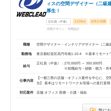
ィスの空間デザイナー（二級
厚生！
土日休み
女性が活躍
正社員（中途）
空間デザイン・空間設計
職種
空間デザイナー・インテリアデザイナー（二級
勤務地
東京都杉並区高円寺南1-10-4 ※基本リモー
正社員（中途）：
270,000円 ～ 350,000円
給与
※前職給与・経験・能力・所
等）を考慮の上、決定いたし
【一都三県の店舗・オフィス案件を中心に、空
※試用期間あり（6ヶ月／試
仕事内容
当】 基本はリモートワーク＆現場への直行直帰スタイル！無駄な事
に変更はありません）
務所出社や形式的な会議は一切ありません。 お
対応案件
店舗 オフィス 医療・介護・福祉
様）とのヒアリングからコンセプト提案、図面
昇給： あり
での打合せ・立ち会いまでを幅広くお任せします。 《具体的
賞与： あり（業績・実績に基
の流れ》 打ち合わせ・ヒアリング： オーナー
寧にヒアリング 現地調査・プランニング： 現場の計測、空間レイア
気に