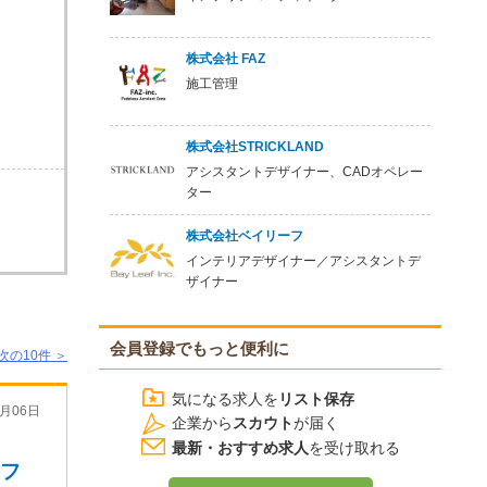
株式会社 FAZ
施工管理
株式会社STRICKLAND
アシスタントデザイナー、CADオペレー
ター
株式会社ベイリーフ
インテリアデザイナー／アシスタントデ
ザイナー
会員登録でもっと便利に
次の10件 ＞
気になる求人を
リスト保存
月06日
企業から
スカウト
が届く
最新・おすすめ求人
を受け取れる
オフ