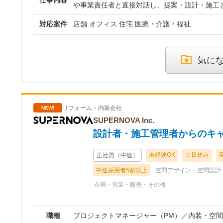
や事業責任者と直接対話し、提案・設計・施工
①即戦力・プロデューサー層
つの空間を完成まで導く総合力を身につけること
経験5年以上）
対応案件
店舗 オフィス 住宅 医療・介護・福祉
様との打ち合わせから始まり、コンセプトやレ
月給35万円～60万円程度 
を行い、施工担当や協力業者と連携しながら、
800万円程度）
つのプロジェクトに携わります。 なぜ出店や移転をするのか。 その
設計または施工管理の経験
空間で何を実現したいのか。 そこで働く人や利
打ち合わせから設計・現場調
気に
うな時間を過ごしてほしいのか。 お客様の要望だけでなく、その背
体を主体的に担当できる方を
景にある事業や想いまで理解し、一緒に答えを
していく仕事です。 美容室・オフィス・飲食店・物販店など、担当
②中核メンバー層（設計または
する案件はさまざまです。 設計だけ、施工管理
程度）
リフォーム・内装会社
NEW!
う分業ではなく、打ち合わせ、提案、設計、施
月給30万円～40万円程度 
のフォローまで、空間づくり全体に携われるこ
SUPERNOVA Inc.
600万円程度）
です。 経験者の方には、これまで培ってきた専門性を活かしなが
設計者・施工管理者からのキ
設計または施工管理の経験
ら、お客様により近い立場でプロジェクト全体
領域を広げ、将来的にはプロ
ていただきます。 未経験の方は、先輩社員のプ
るPM・リーダーを目指して
未経験OK
土日休み
正社員（中途）
るところからスタートし、段階的に仕事の幅を広
中途採用者5割以上
空間デザイン・空間設計
社時点ですべてができる必要はありません。 経
③チャレンジ経験者層（設計
て、できることから担当し、少しずつ仕事の幅
～3年程度）
企画・営業・販売・その他
には一つのプロジェクトを主体的に担当できるこ
月給25万円～35万円程度 
具体的な業務内容■ ・クライアントとの打ち合
520万円程度）
地調査、採寸、既存状況の確認 ・コンセプト、
職種
プロジェクトマネージャー（PM）／内装・空
設計または施工管理の経験