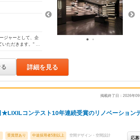
 ・提案資料の作成 ・
案・現場調整まで一連
務の補助 ・施工担
す。
法、納まり、仕上が
ストの確認、調整 ・
時間）
かしながら、先輩社員
ネージャーとして、企
0〜20万円）を含む
きた方には、フレーム
計、提案、現場との連
いただきます。" ・
施工との連携まで、一
身につけていただきま
 ・設計・施工管理
ます。 経営者
との折衝 ・スケジュ
事業課題まで理解した
・施工いずれかに偏るこ
なる
詳細を見る
です。 入社後
当してきた案件内容や
大限に活かしながら活
貫体制を理解するとこ
を通じて成長し、クラ
しながら、早い段階か
。
割にも挑戦できます。
年数だけではなく、担
掲載終了日：2026年09
、不安を感じるのは自
仕事によって生み出し
日★LIXILコンテスト10年連続受賞のリノベーション
輩が仕事の進め方や考
身につけていく育成方
と。
クトを進められるこ
り、現場で形になって
り
受賞歴あり
中途採用者5割以上
空間デザイン・空間設計
応募