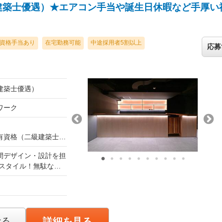
建築士優遇）★エアコン手当や誕生日休暇など手厚い
資格手当あり
在宅勤務可能
中途採用者5割以上
応募
建築士優遇）
トワーク
有資格（二級建築士
ます。
間デザイン・設計を担
用期間中の給与・待遇
客様（店舗オーナー
作成、仕様選定、現場
な業務
づく）
様の想いやご要望を丁
なる
詳細を見る