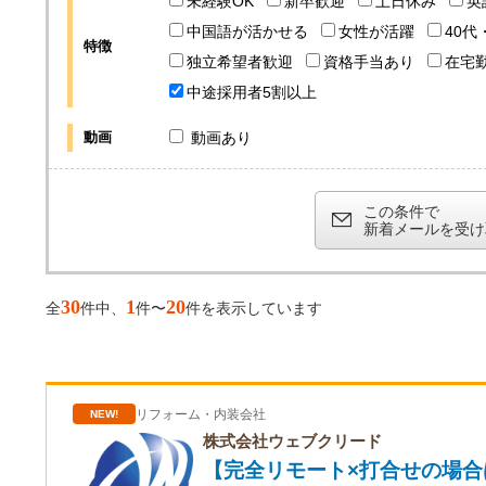
未経験OK
新卒歓迎
土日休み
英
中国語が活かせる
女性が活躍
40代
特徴
独立希望者歓迎
資格手当あり
在宅
中途採用者5割以上
動画
動画あり
この条件で
新着メールを受け
30
1
20
全
件中、
件〜
件を表示しています
リフォーム・内装会社
NEW!
株式会社ウェブクリード
【完全リモート×打合せの場合