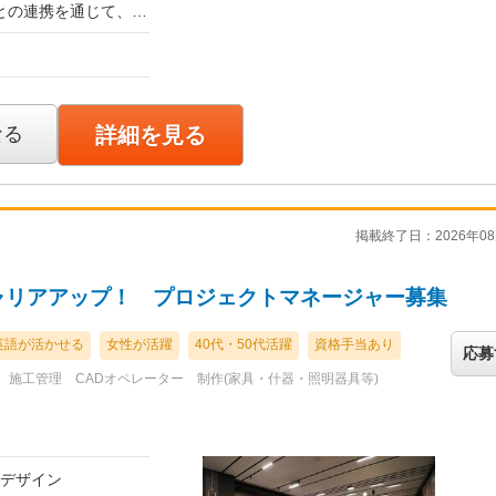
との連携を通じて、一
（設計または施工管理
ができます。 お客
イアウトを考え、設計
（想定年収500万円～
空間が完成するまで一
を活かし、経営者との
用する人に、どのよ
整までプロジェクト全
なる
詳細を見る
想定しています。
考え、空間として形に
施工管理経験3～5年
だけ、営業だけとい
掲載終了日：2026年08
工との連携、引渡し後
（想定年収420万円～
とがフレームスの特徴
ャリアアップ！ プロジェクトマネージャー募集
を活かしながら、担当
を推進する役割を担っ
ジェクト全体を担当す
ロジェクトに参加す
いただきます。
英語が活かせる
女性が活躍
40代・50代活躍
資格手当あり
応募
げていきます。 入
施工管理
CADオペレーター
制作(家具・什器・照明器具等)
験やスキルに応じ
または施工管理経験1
を広げながら、将来的
とを目指します。 ■
（想定年収350万円～
わせ、ヒアリング ・現
レイアウト、デザイ
間デザイン
を活かし、先輩社員と