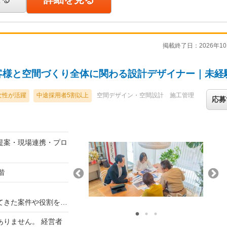
掲載終了日：2026年10
ョップ、オフィスな
客様と空間づくり全体に関わる設計デザイナー｜未経
くため、1人で抱え込
女性が活躍
中途採用者5割以上
空間デザイン・空間設計
施工管理
応募
括支援しているため、
永く応援できるやりが
提案・現場連携・プロ
階
てきた案件や役割を考
決定します。
りません。 経営者