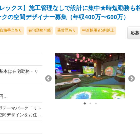
。 いつかは、自分
本物の顧客理解」と
フレックス】施工管理なしで設計に集中★時短勤務も
倒的な成長幅を実感で
クの空間デザイナー募集（年収400万〜600万）
経験の方には、現在
空間づくり
資格手当あり
在宅勤務可能
受賞歴あり
中途採用者5割以上
応募
長したい。 そんな
います。
（基本は在宅勤務・リ
万円
型テーマパーク「リト
給与・スキルを最大限
空間デザインをお任せ
。
麗な「ハコ（店
奇心を爆発させ、最先
5時間分の固定残業代
「体験そのもの」をデ
／月）を含みます。