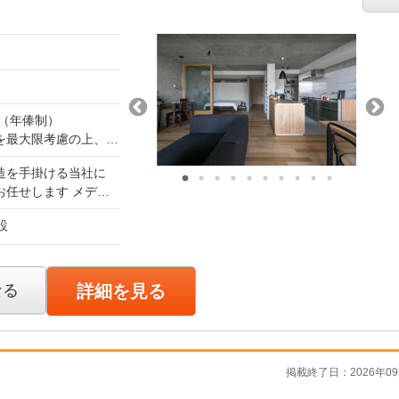
件を任せられること。
どにも、習得状況に応
や賞与へ反映します。
で終わるのではなく、
責任者、部門責任者な
ら主体的に仕事へ取り
リアアップが可能で
り方
万円（年俸制）
大切にしています。
を最大限考慮の上、決
か。 素材がどのよ
90万円
0万円
造を手掛ける当社に
考えているためです。
任せします メディ
せん。施工担当や協力
00％反響型のため飛
＋ 固定残業代 87,109
確認、工程・品質・コ
設
定した集客基盤があり
、完成までの流れを理
（Vectorworks
87,109円〜を月給
を動かせる人材です。
色や質感のコーディ
額支給します
なる
詳細を見る
任者と直接対話する経
の設計監理 ★FI
用時と条件・待遇の変
コンセプト立案から完
社の設計は、1人で
推進を横断した総合
りません 営業（プ
として活躍できるキャ
お互いに密なコミュニ
掲載終了日：2026年09
1つの空間をカタチに
したい。 自分の提
ているかを全員で確