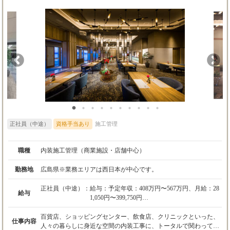
正社員（中途）
資格手当あり
施工管理
職種
内装施工管理（商業施設・店舗中心）
勤務地
広島県※業務エリアは西日本が中心です。
正社員（中途）：
給与：予定年収：408万円〜567万円、月給：28
給与
1,050円〜399,750円
・基本給：245,000円〜348,500円
百貨店、ショッピングセンター、飲食店、クリニックといった、
仕事内容
・固定残業手当：月20時間分（36,050円〜51,25
人々の暮らしに身近な空間の内装工事に、トータルで関わってい