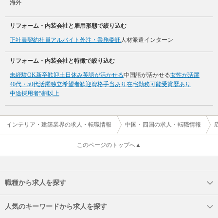
海外
リフォーム・内装会社と雇用形態で絞り込む
正社員
契約社員
アルバイト
外注・業務委託
人材派遣
インターン
リフォーム・内装会社と特徴で絞り込む
未経験OK
新卒歓迎
土日休み
英語が活かせる
中国語が活かせる
女性が活躍
40代・50代活躍
独立希望者歓迎
資格手当あり
在宅勤務可能
受賞歴あり
中途採用者5割以上
インテリア・建築業界の求人・転職情報
中国・四国の求人・転職情報
このページのトップへ▲
職種から求人を探す
人気のキーワードから求人を探す