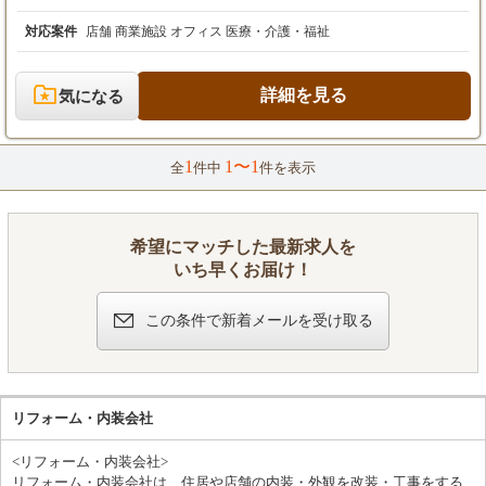
0円）を含みます。超過分は別途全額支給。
ただきます。 ■具体的な業務内容 ・お客様、協力会社様との打ち
・昇給：年1回
合わせ ・現地調査（図面と現場の整合性確認など） ・工事スケ
対応案件
店舗 商業施設 オフィス 医療・介護・福祉
ジュールの作成、進捗管理 ・品質、安全、原価の管理 ・各種書
※給与はあなたの経験・資格・能力を最大限考
類作成 ・内装監理業務 単に現場を管理するだけではなく、営業
慮し、相談の上で決定します。
段階からお客様の想いをヒアリングし、プロジェクト全体を動か
詳細を見る
気になる
※上記はあくまで目安であり、選考を通じて上
していく役割です。 現場は巡回型で、広島・岡山を中心とした西
下する可能性があります。
日本エリアの様々な案件に携わります。 百貨店や大型商業施設と
いった大規模なものから、こだわりの詰まった物販・飲食店舗、
1
1〜1
専門性が求められるクリニックまで、手掛ける案件は多岐にわた
全
件中
件を表示
ります。 そのため、これまでの経験を活かしながら、常に新しい
挑戦ができる環境です。
希望にマッチした最新求人を
いち早くお届け！
この条件で新着メールを受け取る
リフォーム・内装会社
<リフォーム・内装会社>
リフォーム・内装会社は、住居や店舗の内装・外観を改装・工事をする