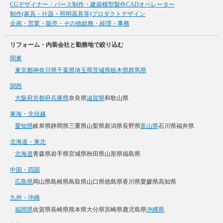
CGデザイナー・パース制作・建築模型製作
CADオペレーター
制作(家具・什器・照明器具等)
プロダクトデザイン
企画・営業・販売・その他
総務・経理・事務
リフォーム・内装会社と勤務地で絞り込む
関東
東京都
神奈川県
千葉県
埼玉県
茨城県
栃木県
群馬県
関西
大阪府
京都府
兵庫県
奈良県
滋賀県
和歌山県
東海・北信越
愛知県
岐阜県
静岡県
三重県
山梨県
新潟県
長野県
富山県
石川県
福井県
北海道・東北
北海道
青森県
岩手県
宮城県
秋田県
山形県
福島県
中国・四国
広島県
岡山県
島根県
鳥取県
山口県
徳島県
香川県
愛媛県
高知県
九州・沖縄
福岡県
佐賀県
長崎県
熊本県
大分県
宮崎県
鹿児島県
沖縄県