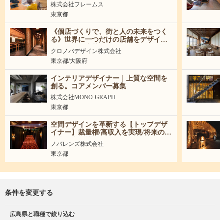
｜未経験可
株式会社フレームス
東京都
《個店づくりで、街と人の未来をつく
る》世界に一つだけの店舗をデザイン
する仲間を大募集！
クロノバデザイン株式会社
東京都/大阪府
インテリアデザイナー｜上質な空間を
創る。コアメンバー募集
株式会社MONO-GRAPH
東京都
空間デザインを革新する【トップデザ
イナー】裁量権/高収入を実現/将来の事
業責任者候補
ノバレンズ株式会社
東京都
条件を変更する
広島県と職種で絞り込む