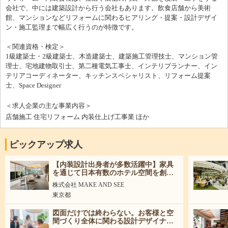
会社で、中には建築設計から行う会社もあります。飲食店舗から美術
館、マンションなどリフォームに関わるヒアリング・提案・設計デザイ
ン・施工監理まで幅広く行うのが特徴です。
＜関連資格・検定＞
1級建築士・2級建築士、木造建築士、建築施工管理技士、マンション管
理士、宅地建物取引士、第二種電気工事士、インテリプランナー、イン
テリアコーディネーター、キッチンスペシャリスト、リフォーム提案
士、Space Designer
＜求人企業の主な事業内容＞
店舗施工 住宅リフォーム 内装仕上げ工事業 ほか
ピックアップ求人
【内装設計出身者が多数活躍中】家具
を通じて日本有数のホテル空間を創り
上げる。
株式会社 MAKE AND SEE
東京都
図面だけでは終わらない。お客様と空
間づくり全体に関わる設計デザイナー