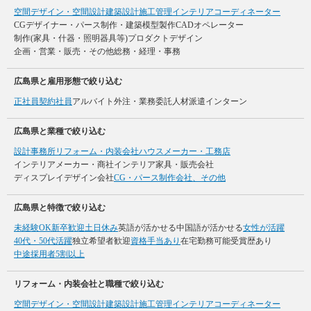
空間デザイン・空間設計
建築設計
施工管理
インテリアコーディネーター
CGデザイナー・パース制作・建築模型製作
CADオペレーター
制作(家具・什器・照明器具等)
プロダクトデザイン
企画・営業・販売・その他
総務・経理・事務
広島県と雇用形態で絞り込む
正社員
契約社員
アルバイト
外注・業務委託
人材派遣
インターン
広島県と業種で絞り込む
設計事務所
リフォーム・内装会社
ハウスメーカー・工務店
インテリアメーカー・商社
インテリア家具・販売会社
ディスプレイデザイン会社
CG・パース制作会社、その他
広島県と特徴で絞り込む
未経験OK
新卒歓迎
土日休み
英語が活かせる
中国語が活かせる
女性が活躍
40代・50代活躍
独立希望者歓迎
資格手当あり
在宅勤務可能
受賞歴あり
中途採用者5割以上
リフォーム・内装会社と職種で絞り込む
空間デザイン・空間設計
建築設計
施工管理
インテリアコーディネーター