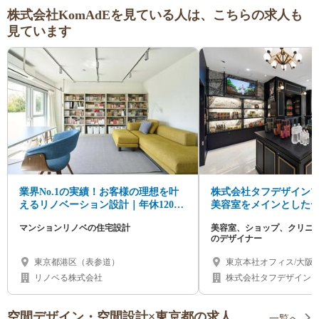
株式会社KomAdEを見ている人は、こちらの求人も
見ています
業界No.1の実績！お客様の理想を叶
株式会社タフデザイン
えるリノベーション設計｜年休120
美容室をメインとした
日・フレックス制・多彩なキャリア
求人情報
マンションリノベの住宅設計
美容室、ショップ、クリニ
パス
のデザイナー
東京都港区（表参道）
東京本社オフィス/大阪
オフィス/福岡オフィス
リノベる株式会社
株式会社タフデザイン
空間デザイン・空間設計×東京都の求人
一覧へ