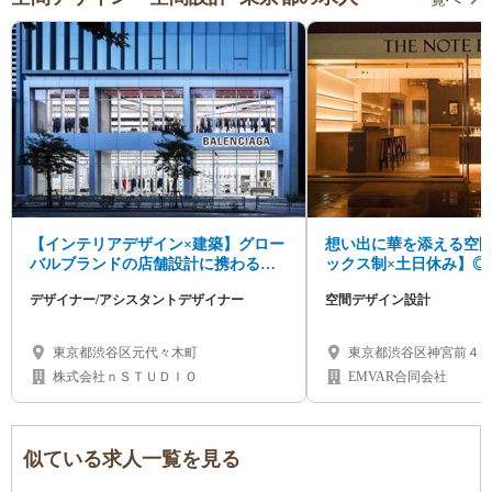
【インテリアデザイン×建築】グロー
想い出に華を添える空
バルブランドの店舗設計に携わるデ
ックス制×土日休み】◎
ザイナー募集！
ない仕事◆実務2年以上
デザイナー/アシスタントデザイナー
空間デザイン設計
ナー募集！
東京都渋谷区元代々木町
東京都渋谷区神宮前４−
株式会社ｎＳＴＵＤＩＯ
EMVAR合同会社
似ている求人一覧を見る