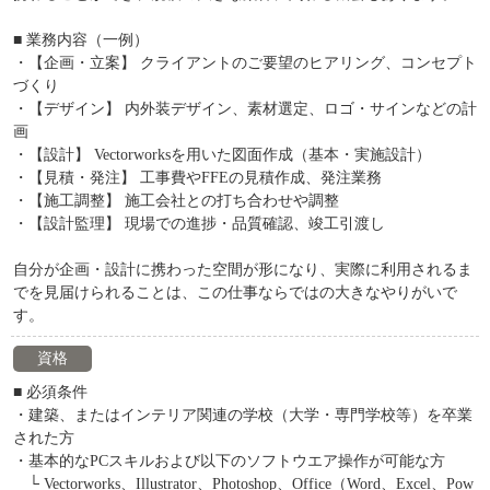
■ 業務内容（一例）
・【企画・立案】 クライアントのご要望のヒアリング、コンセプト
づくり
・【デザイン】 内外装デザイン、素材選定、ロゴ・サインなどの計
画
・【設計】 Vectorworksを用いた図面作成（基本・実施設計）
・【見積・発注】 工事費やFFEの見積作成、発注業務
・【施工調整】 施工会社との打ち合わせや調整
・【設計監理】 現場での進捗・品質確認、竣工引渡し
自分が企画・設計に携わった空間が形になり、実際に利用されるま
でを見届けられることは、この仕事ならではの大きなやりがいで
す。
資格
■ 必須条件
・建築、またはインテリア関連の学校（大学・専門学校等）を卒業
された方
・基本的なPCスキルおよび以下のソフトウエア操作が可能な方
└ Vectorworks、Illustrator、Photoshop、Office（Word、Excel、Pow