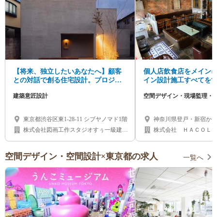
【将来、独立したいあなたへ】顧客
個人店飲食店をメイン
との対話で創る住宅設計。プロジェ
イン設計施工すべてを
クトリーダーとして活躍し、建築家
す◎
建築意匠設計
空間デザイン・現場監理・
への道を切り拓く
東京都渋谷区東1-28-11 シブヤノマド1階
神奈川県登戸・新宿から
株式会社図画工作スタジオすぅ一級建築
株式会社 ＨＡＣＯＬＡ
士事務所
ら ぼ ）
空間デザイン・空間設計×東京都の求人
一覧へ