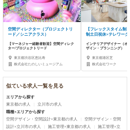
空間ディレクター（プロジェクトリ
【フレックスタイム制×
ード／シニアクラス）
制土日祝休×テレワーク
スデザイナー募集！ワ
【マーネジャー経験者歓迎】空間ディレク
インテリアデザイナー（オ
応◎
ター/プロジェクトリード
ザイン・プランニング）
東京都渋谷区恵比寿
東京都港区芝
株式会社たのしいミュージアム
株式会社ワーク
似ている求人一覧を見る
エリアから探す
東京都の求人
立川市の求人
職種×エリアから探す
空間デザイン・空間設計×東京都の求人
空間デザイン・空間
設計×立川市の求人
施工管理×東京都の求人
施工管理×立