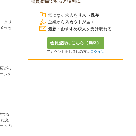
会員登録でもっと便利に
気になる求人を
リスト保存
企業から
スカウト
が届く
ル、クリ
メッセ
最新・おすすめ求人
を受け取れる
会員登録はこちら（無料）
アカウントをお持ちの方は
ログイン
広がっ
ームを
的でな
もに充
ートの