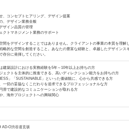
せ、コンセプトヒアリング、デザイン提案
の、デザイン業務全般
デザイン品質の管理
ェクトマネジメント業務のサポート
空間をデザインすることではありません。クライアントの事業の本質を理解
戦略的な空間を創造すること。あなたの豊富な経験と、卓越したデザインス
で存分に発揮してください。
は建築設計における実務経験を5年～10年以上お持ちの方
ジェクトを主体的に推進できる、高いディレクション能力をお持ちの方
ESS」「SUSTAINABLE」といった価値観に、心から共感できる方
、一切の妥協なくこだわりを追求できるプロフェッショナルな方
円滑で建設的なコミュニケーションが取れる方
や、海外プロジェクトへの興味関心
 AD-O渋谷道玄坂