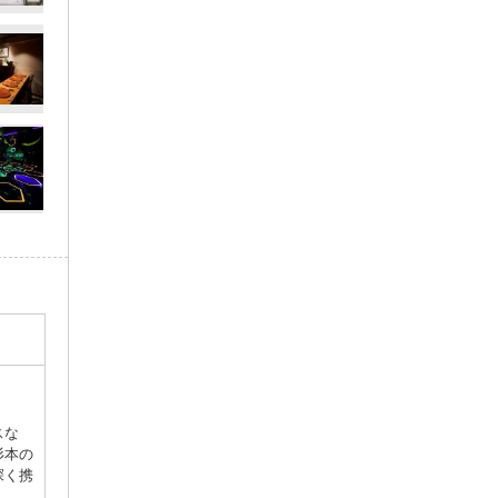
スな
杉本の
深く携