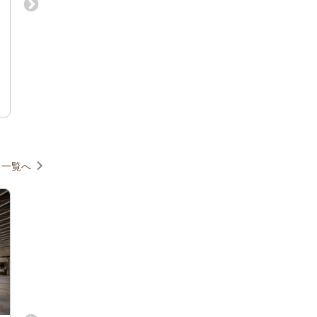
株式会社タフデザインプロダクトの
【海外案件多数】食
美容室をメインとしたデザイナーの
ザインで世界を魅了
求人情報
デザイナー募集！
美容室、ショップ、クリニック、住空間等
インテリアデザイナー
のデザイナー
東京本社オフィス/大阪オフィス/名古屋
東京都墨田区横川2-
オフィス/福岡オフィス/金沢オフィス
「押上」駅より徒歩
株式会社タフデザインプロダクト
有限会社上野建築研
一覧へ