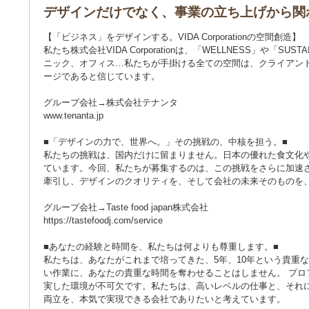
デザインだけでなく、事業の立ち上げから関
【「ビジネス」をデザインする。VIDA Corporationの空間創造】
私たち株式会社VIDA Corporationは、「WELLNESS」や
ニック、オフィス…私たちが手掛ける全ての空間は、クライアン
ージであると信じています。
グループ会社→株式会社テナンタ
www.tenanta.jp
■「デザインの力で、世界へ。」その挑戦の、中核を担う。■
私たちの挑戦は、国内だけに留まりません。日本の優れた食文化
ています。今回、私たちが募集するのは、この挑戦をさらに加速
牽引し、デザインのクオリティを、そして会社の未来そのものを
グループ会社→Taste food japan株式会社
https://tastefoodj.com/service
■あなたの経験と時間を、私たちは何よりも尊重します。■
私たちは、あなたがこれまで培ってきた、5年、10年という貴重
い作業に、あなたの貴重な時間を奪わせることはしません。 プ
実した環境が不可欠です。私たちは、高いレベルの仕事と、それ
両立を、本気で実現できる会社でありたいと考えています。