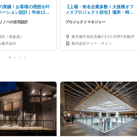
1の実績！お客様の理想を叶
【上場・有名企業多数！大規模オフ
ベーション設計｜年休120
ィスプロジェクト担当】場所・時間
ックス制・多彩なキャリア
に制限なく自由に働けるプロジェク
リノベの住宅設計
プロジェクトマネジャー
トマネージャー募集◎20代～30代活
躍中！
港区（表参道）
東京都中央区京橋3-3-11 VORT京橋2F
る株式会社
株式会社ディー・サイン