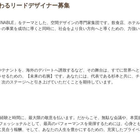
わるリードデザイナー募集
「SUSTAINABLE」をテーマとした、空間デザインの専門家集団です。飲食店、ホテ
トの事業を成功に導くと同時に、社会をより良い方向へと導くための、力強い
やテナントを、海外のデパートへ誘致するなど、その舞台は、すでに世界へと
させるための、【未来の右腕】です。あなたには、代表である杉本と共に、チ
、次のステージへと引き上げていただくことを期待しています。
な経験と時間に、最大限の敬意を払います。だからこそ、無駄な会議や、本質
ロフェッショナルとして、最高のパフォーマンスを発揮するためには、心身と
に見合う報酬、そして、あなたの人生を豊かにするための、充実したプライベ