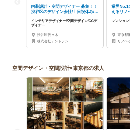
内装設計・空間デザイナー 募集！！
業界No.
渋谷区のデザイン会社/土日祝休み/平
えるリノ
均年齢25歳
日・フレ
インテリアデザイナー/空間デザイン/CGデ
マンション
パス
ザイナー
渋谷区代々木
東京都
株式会社テントテン
リノベ
空間デザイン・空間設計×東京都の求人