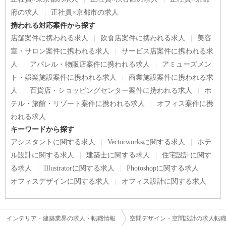
府の求人
正社員×京都市の求人
携われる対応案件から探す
店舗案件に携われる求人
飲食店案件に携われる求人
美容
室・サロン案件に携われる求人
サービス店案件に携われる求
人
アパレル・物販店案件に携われる求人
アミューズメン
ト・娯楽施設案件に携われる求人
商業施設案件に携われる求
人
百貨店・ショッピングセンター案件に携われる求人
ホ
テル・旅館・リゾート案件に携われる求人
オフィス案件に携
われる求人
キーワードから探す
アシスタントに関する求人
Vectorworksに関する求人
ホテ
ル設計に関する求人
建築士に関する求人
住宅設計に関す
る求人
Illustratorに関する求人
Photoshopに関する求人
オフィスデザインに関する求人
オフィス設計に関する求人
インテリア・建築業界の求人・転職情報
空間デザイン・空間設計の求人転