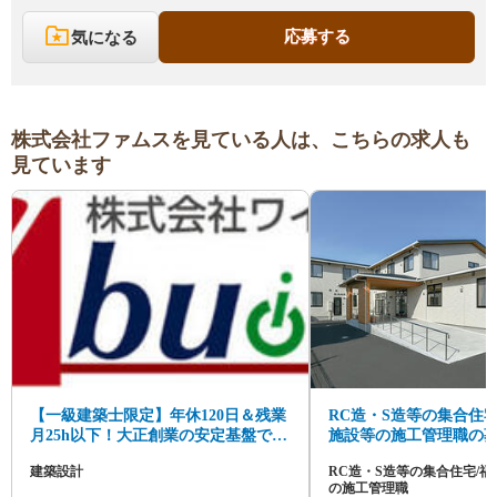
応募する
気になる
株式会社ファムスを見ている人は、こちらの求人も
見ています
【一級建築士限定】年休120日＆残業
RC造・S造等の集合住宅
月25h以下！大正創業の安定基盤で、
施設等の施工管理職の
福祉施設などの設計に専念できる環
建築設計
RC造・S造等の集合住宅/
境。年収500万
の施工管理職