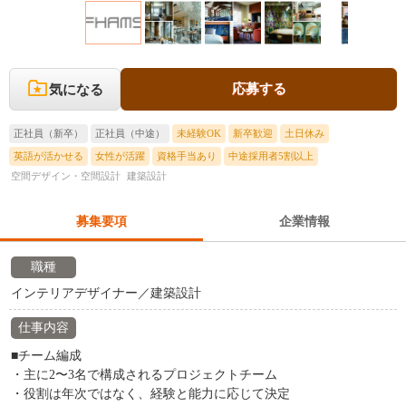
応募する
気になる
正社員（新卒）
正社員（中途）
未経験OK
新卒歓迎
土日休み
英語が活かせる
女性が活躍
資格手当あり
中途採用者5割以上
空間デザイン・空間設計
建築設計
募集要項
企業情報
職種
インテリアデザイナー／建築設計
仕事内容
■チーム編成
・主に2〜3名で構成されるプロジェクトチーム
・役割は年次ではなく、経験と能力に応じて決定