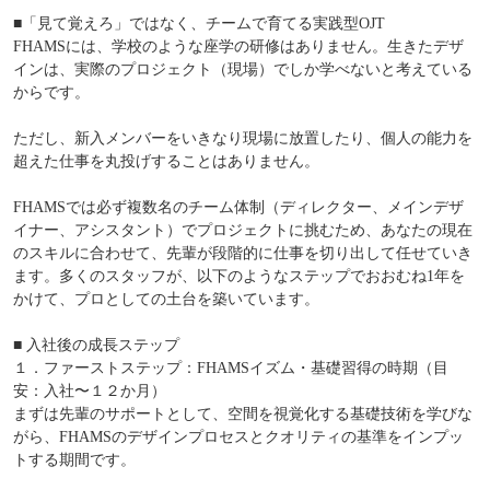
■「見て覚えろ」ではなく、チームで育てる実践型OJT
FHAMSには、学校のような座学の研修はありません。生きたデザ
インは、実際のプロジェクト（現場）でしか学べないと考えている
からです。
ただし、新入メンバーをいきなり現場に放置したり、個人の能力を
超えた仕事を丸投げすることはありません。
FHAMSでは必ず複数名のチーム体制（ディレクター、メインデザ
イナー、アシスタント）でプロジェクトに挑むため、あなたの現在
のスキルに合わせて、先輩が段階的に仕事を切り出して任せていき
ます。多くのスタッフが、以下のようなステップでおおむね1年を
かけて、プロとしての土台を築いています。
■ 入社後の成長ステップ
１．ファーストステップ：FHAMSイズム・基礎習得の時期（目
安：入社〜１２か月）
まずは先輩のサポートとして、空間を視覚化する基礎技術を学びな
がら、FHAMSのデザインプロセスとクオリティの基準をインプッ
トする期間です。