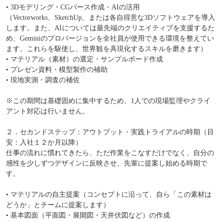
• 3Dモデリング・CGパース作成・AIの活用
（Vectorworks、SketchUp、または各自得意な3Dソフトウェアを導入
します。また、AIについては最先端のクリエイティブを支援するた
め、Geminiのプロバージョンを全社員が使用できる環境を整えてい
ます。これらを駆使し、世界観を具現化するスキルを磨きます）
• マテリアル（素材）の選定・サンプルボード作成
• プレゼン資料・模型製作の補助
• 現地実測・調査の補佐
※この期間は基礎固めに集中するため、1人での現場監理やクライ
アント対応は行いません。
２．セカンドステップ：アウトプット・実践トライアルの時期（目
安：入社１２か月以降）
仕事の流れに慣れてきたら、ただ作業をこなすだけでなく、自分の
感性を少しずつデザインに反映させ、先輩に提案し始める時期で
す。
• マテリアルの自主提案（コンセプトに沿って、自ら「この素材は
どうか」とチームに提案します）
• 基本図面（平面図・展開図・天井伏図など）の作成