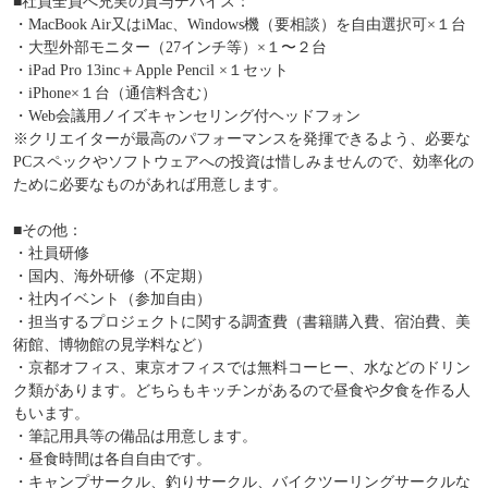
■社員全員へ充実の貸与デバイス：
・MacBook Air又はiMac、Windows機（要相談）を自由選択可×１台
・大型外部モニター（27インチ等）×１〜２台
・iPad Pro 13inc＋Apple Pencil ×１セット
・iPhone×１台（通信料含む）
・Web会議用ノイズキャンセリング付ヘッドフォン
※クリエイターが最高のパフォーマンスを発揮できるよう、必要な
PCスペックやソフトウェアへの投資は惜しみませんので、効率化の
ために必要なものがあれば用意します。
■その他：
・社員研修
・国内、海外研修（不定期）
・社内イベント（参加自由）
・担当するプロジェクトに関する調査費（書籍購入費、宿泊費、美
術館、博物館の見学料など）
・京都オフィス、東京オフィスでは無料コーヒー、水などのドリン
ク類があります。どちらもキッチンがあるので昼食や夕食を作る人
もいます。
・筆記用具等の備品は用意します。
・昼食時間は各自自由です。
・キャンプサークル、釣りサークル、バイクツーリングサークルな