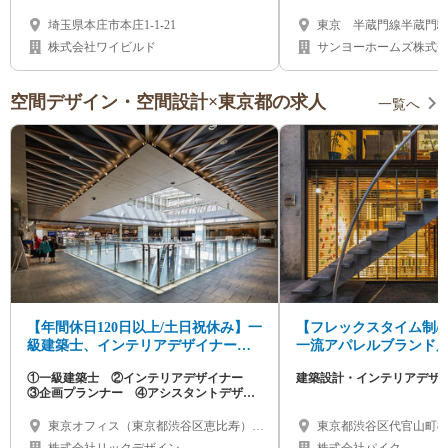
埼玉県本庄市本庄1-1-21
東京 半蔵門線半蔵門
株式会社ワイビルド
サンヨーホームズ株式
空間デザイン・空間設計×東京都の求人
一覧へ
【年間休日120日以上/土日祝休み】一
【フレックスタイム制/
級建築士、インテリアデザイナー、
一流アパレルブランド
企画プランナー募集
オフィスメインの建築
①一級建築士 ②インテリアデザイナー
建築設計・インテリアデザ
デザイナー募集！
③企画プランナー ④アシスタントデザイ
ナー
東京オフィス（東京都渋谷区恵比寿）／
東京都渋谷区代官山町8-1
大阪オフィス（大阪市中央区北浜）
分恵比寿駅8分）