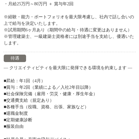
・月給25万円～80万円 ＋ 賞与年2回
※経験・能力・ポートフォリオを最大限考慮し、社内で話し合いの
上で給与を決定いたします。
※試用期間6ヶ月あり（期間中の給与・待遇に変更はありません）
※管理建築士、一級建築士資格者には別途手当を支給し、優遇いた
します。
待遇
― クリエイティビティを最大限に発揮できる環境を約束します ―
■昇給：年1回（4月）
■賞与：年2回（業績による／入社2年目以降）
■社会保険完備（雇用・労災・健康・厚生年金）
■交通費支給（規定あり）
■各種手当（役職、資格、出張、家族など）
■退職金制度
■定期健康診断
■服装自由