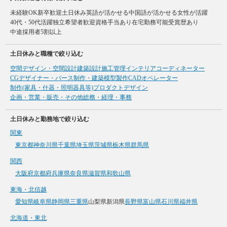
未経験OK
新卒歓迎
土日休み
英語が活かせる
中国語が活かせる
女性が活躍
40代・50代活躍
独立希望者歓迎
資格手当あり
在宅勤務可能
受賞歴あり
中途採用者5割以上
土日休みと職種で絞り込む
空間デザイン・空間設計
建築設計
施工管理
インテリアコーディネーター
CGデザイナー・パース制作・建築模型製作
CADオペレーター
制作(家具・什器・照明器具等)
プロダクトデザイン
企画・営業・販売・その他
総務・経理・事務
土日休みと勤務地で絞り込む
関東
東京都
神奈川県
千葉県
埼玉県
茨城県
栃木県
群馬県
関西
大阪府
京都府
兵庫県
奈良県
滋賀県
和歌山県
東海・北信越
愛知県
岐阜県
静岡県
三重県
山梨県
新潟県
長野県
富山県
石川県
福井県
北海道・東北