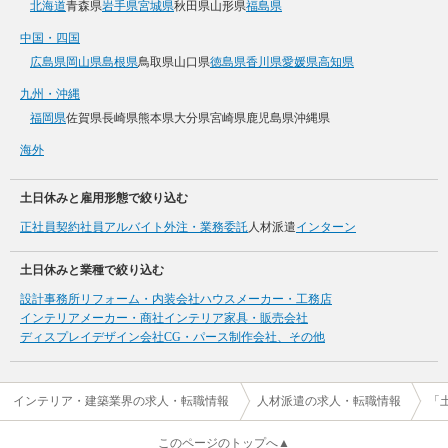
北海道
青森県
岩手県
宮城県
秋田県
山形県
福島県
中国・四国
広島県
岡山県
島根県
鳥取県
山口県
徳島県
香川県
愛媛県
高知県
九州・沖縄
福岡県
佐賀県
長崎県
熊本県
大分県
宮崎県
鹿児島県
沖縄県
海外
土日休みと雇用形態で絞り込む
正社員
契約社員
アルバイト
外注・業務委託
人材派遣
インターン
土日休みと業種で絞り込む
設計事務所
リフォーム・内装会社
ハウスメーカー・工務店
インテリアメーカー・商社
インテリア家具・販売会社
ディスプレイデザイン会社
CG・パース制作会社、その他
インテリア・建築業界の求人・転職情報
人材派遣の求人・転職情報
「
このページのトップへ▲