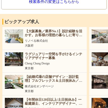
検索条件の変更はこちらから
ピックアップ求人
【大阪募集／業界No.1】設計経験を活
かす。お客様の理想の暮らしに寄り添
うリノベーション設計職
リノベる株式会社
大阪府
ラグジュアリー空間を手がけるインテ
リアデザイナー募集
Cheng Chung Design
東京都
【結婚式場の店舗デザイン・設計監
理】フルフレックス＆土日祝休み／東
証上場企業で活躍！
株式会社オンザページ
東京都
【年間休日120日以上/土日祝休み】一
級建築士、インテリアデザイナー、企
画プランナー募集