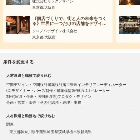
株式会社リックデザイン
東京都/大阪府
《個店づくりで、街と人の未来をつく
る》世界に一つだけの店舗をデザイン
する仲間を大募集！
クロノバデザイン株式会社
東京都/大阪府
条件を変更する
人材派遣と職種で絞り込む
空間デザイン・空間設計
建築設計
施工管理
インテリアコーディネーター
CGデザイナー・パース制作・建築模型製作
CADオペレーター
制作(家具・什器・照明器具等)
プロダクトデザイン
企画・営業・販売・その他
総務・経理・事務
人材派遣と勤務地で絞り込む
関東
東京都
神奈川県
千葉県
埼玉県
茨城県
栃木県
群馬県