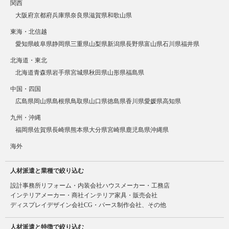
関西
大阪府
京都府
兵庫県
奈良県
滋賀県
和歌山県
東海・北信越
愛知県
岐阜県
静岡県
三重県
山梨県
新潟県
長野県
富山県
石川県
福井県
北海道・東北
北海道
青森県
岩手県
宮城県
秋田県
山形県
福島県
中国・四国
広島県
岡山県
島根県
鳥取県
山口県
徳島県
香川県
愛媛県
高知県
九州・沖縄
福岡県
佐賀県
長崎県
熊本県
大分県
宮崎県
鹿児島県
沖縄県
海外
人材派遣と業種で絞り込む
設計事務所
リフォーム・内装会社
ハウスメーカー・工務店
インテリアメーカー・商社
インテリア家具・販売会社
ディスプレイデザイン会社
CG・パース制作会社、その他
人材派遣と特徴で絞り込む