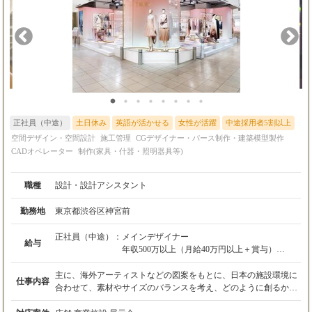
正社員（中途）
土日休み
英語が活かせる
女性が活躍
中途採用者5割以上
空間デザイン・空間設計
施工管理
CGデザイナー・パース制作・建築模型製作
CADオペレーター
制作(家具・什器・照明器具等)
職種
設計・設計アシスタント
勤務地
東京都渋谷区神宮前
正社員（中途）：
メインデザイナー
給与
年収500万以上（月給40万円以上＋賞与）
年俸制での対応も検討いたします。（今までの
経験を考慮）
主に、海外アーティストなどの図案をもとに、日本の施設環境に
仕事内容
合わせて、素材やサイズのバランスを考え、どのように創るかを
アシスタントデザイナー
設計し、プランを具現化させ設営まで携わります。 デザイン・設