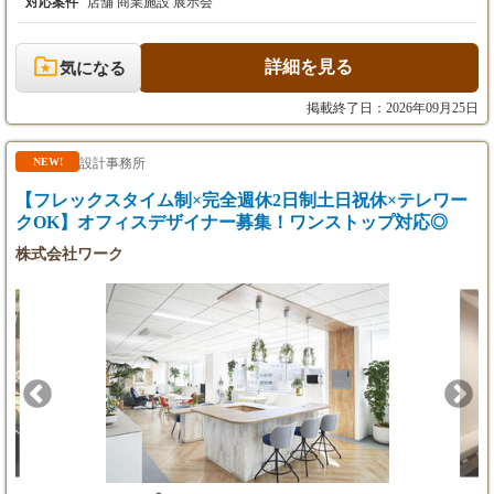
月給28万円以上＋賞与（能力によりスタート金
計はもちろんのこと、クライアントとの打ち合わせから引き渡し
対応案件
店舗 商業施設 展示会
額調整）
まで、理想をカタチにするまでをトータルでお手伝いできる仕事
です。 これまで培ってきた知識やスキルを活かして活躍していく
未経験アシスタント
ことはもちろん、新しいフィールドに挑戦したい方も大歓迎で
詳細を見る
気になる
月給24万円（能力によりスタート金額調整）
す！ 今回は即戦力として、設計者を募集いたします。3Dソフト
が使える方、特に歓迎致します。 《 こんな方からのご応募お待
掲載終了日：2026年09月25日
※年齢・経験を考慮の上、決定いたします。
ちしております！ 》 設計者 ◆デザイン・設計の実務経験があり
※夜間立ち合い時は深夜手当を別途支給いたし
什器の図面が描ける方 ◆スケッチを解体し製作図面を作れる方
ます。
◆各種アプリケーションのスキルをお持ちの方 ◆これまでの経験
設計事務所
NEW!
※入社後6か月間は、契約社員とし従事してい
を活かしてステップアップしたい方 ◆建築やデザインが好きで意
【フレックスタイム制×完全週休2日制土日祝休×テレワー
ただきます。その後、社員登用制度あり。
欲を持って取り組める方 経験者の方、お気軽に問い合わせくださ
い。 こちらではあまり写真を掲載できませんが、実際の施工事例
クOK】オフィスデザイナー募集！ワンストップ対応◎
を見ていただき、どんな働き方をしたいのかなど、フランクにお
株式会社ワーク
話ししましょう。