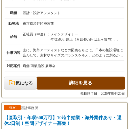
職種
設計・設計アシスタント
勤務地
東京都渋谷区神宮前
正社員（中途）：
メインデザイナー
給与
年収500万以上（月給40万円以上＋賞与）
年俸制での対応も検討いたします。（今までの
経験を考慮）
主に、海外アーティストなどの図案をもとに、日本の施設環境に
仕事内容
合わせて、素材やサイズのバランスを考え、どのように創るかを
アシスタントデザイナー
設計し、プランを具現化させ設営まで携わります。 デザイン・設
月給28万円以上＋賞与（能力によりスタート金
計はもちろんのこと、クライアントとの打ち合わせから引き渡し
対応案件
店舗 商業施設 展示会
額調整）
まで、理想をカタチにするまでをトータルでお手伝いできる仕事
です。 これまで培ってきた知識やスキルを活かして活躍していく
未経験アシスタント
ことはもちろん、新しいフィールドに挑戦したい方も大歓迎で
詳細を見る
気になる
月給24万円（能力によりスタート金額調整）
す！ 今回は即戦力として、設計者を募集いたします。3Dソフト
が使える方、特に歓迎致します。 《 こんな方からのご応募お待
掲載終了日：2026年09月25日
※年齢・経験を考慮の上、決定いたします。
ちしております！ 》 設計者 ◆デザイン・設計の実務経験があり
※夜間立ち合い時は深夜手当を別途支給いたし
什器の図面が描ける方 ◆スケッチを解体し製作図面を作れる方
ます。
◆各種アプリケーションのスキルをお持ちの方 ◆これまでの経験
設計事務所
NEW!
※入社後6か月間は、契約社員とし従事してい
を活かしてステップアップしたい方 ◆建築やデザインが好きで意
【直取引・年収600万可】10時半始業・海外案件あり・週
ただきます。その後、社員登用制度あり。
欲を持って取り組める方 経験者の方、お気軽に問い合わせくださ
い。 こちらではあまり写真を掲載できませんが、実際の施工事例
休2日制！空間デザイナー募集！
を見ていただき、どんな働き方をしたいのかなど、フランクにお