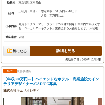
勤務地
東京都港区南青山
正社員（中途）：
想定年収：500万円～700万円
給与
月給：26万円以上
※経験・スキルを考慮の上、決定いたします。
賞与：年2回（業績による）
外資系ラグジュアリーブランドの店舗空間を日本国内で具現化す
仕事内容
各種手当：通勤手当（規定支給）、残業手当
る「ローカルアーキテクト」業務全般をお任せします。 入社後は
（実績に応じて全額支給）
代表・前田の直下に入り、プロジェクトの進行を共に担っていた
だきます。 ■ 業務フロー 【意図の抽出】 本国（海外）のデザイ
対応案件
店舗
ナーが策定した基本コンセプトやデザイン意図を、英語でのミー
ティングを通じて正確に読み解く。 【ローカライズ】 日本の建
築基準や消防法、実際の施工環境に適合させるための空間デザイ
詳細を見る
気になる
ン、および詳細図面の作成・修正。 【マテリアル選定】 本国の
世界観を国内で寸分違わず再現するための、内装素材や家具の選
掲載終了日：2026年10月16日
定。 【現場監修】 図面通りのクオリティを担保するための施工
会社との緻密な折衝、および現場でのデザイン確認。 【プロジェ
クト管理】 フランス、スイス、イタリアなど多国籍な担当者との
設計事務所
NEW!
スケジュール調整および進行管理。 ■ 得られる経験・キャリアの
【年収600万円～】ハイエンドなホテル・商業施設のイン
魅力 トップエンドの意匠に触れる： ガラスケース1つの設計か
ら、数十億円規模の旗艦店プロジェクトまで、扱うのは妥協が許
テリアデザイナー/CAD/CG募集
されない最高品質の空間のみ。圧倒的な審美眼と設計力が鍛えら
株式会社キュリオシティ
れます。 希少性の高い市場価値： 「英語を用いたコミュニケー
ション力」と「高度な空間デザイン力」を併せ持つ人材は、日本
国内において極めて少数です。 この独自スキルを磨くことで、市
場価値の高いプロフェッショナルへと成長できます。