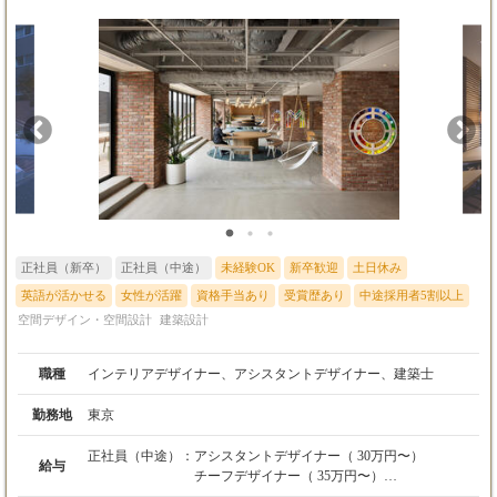
正社員（新卒）
正社員（中途）
未経験OK
新卒歓迎
土日休み
英語が活かせる
女性が活躍
資格手当あり
受賞歴あり
中途採用者5割以上
空間デザイン・空間設計
建築設計
職種
インテリアデザイナー、アシスタントデザイナー、建築士
勤務地
東京
正社員（中途）：
アシスタントデザイナー（ 30万円〜）
給与
チーフデザイナー（ 35万円〜）