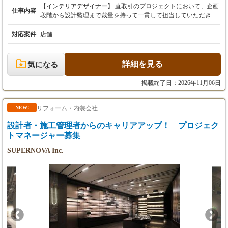
【インテリアデザイナー】 直取引のプロジェクトにおいて、企画
仕事内容
※いずれも経験・実績を考慮の上、適正に決定
段階から設計監理まで裁量を持って一貫して担当していただきま
いたします。
す。 ［要件定義・企画立案］ オーナーと直接折衝し、事業の目
※3ヶ月の試用期間あり（期間中の給与・待遇
的やコンセプトを抽出・言語化します。 ［基本・実施設計］ Vect
対応案件
店舗
に変更はありません）。
orWorks、RenderWorksを用いて、コンセプトを精緻な図面やCGパ
ースに落とし込みます。 ［プレゼンテーション］ 意匠の合理性
や費用対効果をクライアントへ論理的に提案します。 ［現場監
詳細を見る
気になる
理］ 施工会社との緻密な連携を図り、着工から竣工までの品質・
工程を統括します。 【アシスタントデザイナー】 実務の最前線
掲載終了日：2026年11月06日
でプロのサポートを行いながら、空間設計のプロセスを体系的に
習得していただきます。 ［作図サポート］ VectorWorksを使用し
た各種図面の作成補助。 ［資料作成］ Illustrator、Photoshopを用
リフォーム・内装会社
NEW!
いたプレゼンテーション資料のブラッシュアップ。 ［プロジェク
設計者・施工管理者からのキャリアアップ！ プロジェク
ト同行］ クライアントとの打ち合わせへの同席、議事録の作成。
［マテリアル管理］ 空間を構成する素材サンプルの手配、および
トマネージャー募集
模型製作。 ▶︎ キャリアとやりがい ★代理店を挟まないダイレク
SUPERNOVA Inc.
トな折衝により、上流工程からプロジェクトをコントロールでき
ます。 ★明確な評価基準に基づき、成果は給与へダイレクトに還
元されます（年収700万円以上の到達も可能）。 ★アシスタント
層には、独り立ちを見据えた実践的なOJTと明確なキャリアパス
を用意しています。