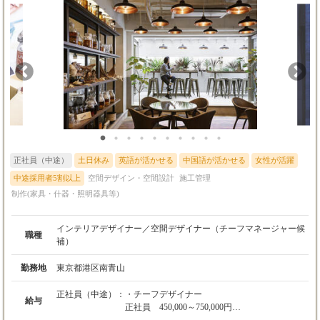
献： 「この予算なら、素材をこう変えればデザインイメージを保
ったまま実現できる」といった、現場を知るプロならではの提案
がデザイナーを助け、顧客満足に繋がります。 ★一気通貫の裁
量： 部分的な工事管理ではなく、プロジェクトの全体像（お金・
人・時間）を把握し、コントロールする面白さがあります。
正社員（中途）
土日休み
英語が活かせる
中国語が活かせる
女性が活躍
中途採用者5割以上
空間デザイン・空間設計
施工管理
制作(家具・什器・照明器具等)
インテリアデザイナー／空間デザイナー（チーフマネージャー候
職種
補）
勤務地
東京都港区南青山
正社員（中途）：
・チーフデザイナー
給与
正社員 450,000～750,000円