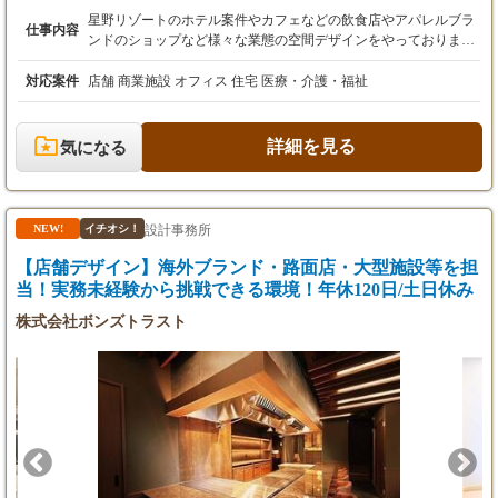
※経験・実績・年齢などを考慮の上、優遇致し
星野リゾートのホテル案件やカフェなどの飲食店やアパレルブラ
仕事内容
ます。
ンドのショップなど様々な業態の空間デザインをやっておりま
※別途、賞与あり
す。 海外視察研修もあります。（過去にニューヨーク、ロサンゼ
ルス、サンフランシスコなど）
対応案件
店舗 商業施設 オフィス 住宅 医療・介護・福祉
詳細を見る
気になる
設計事務所
NEW!
イチオシ！
【店舗デザイン】海外ブランド・路面店・大型施設等を担
当！実務未経験から挑戦できる環境！年休120日/土日休み
株式会社ボンズトラスト