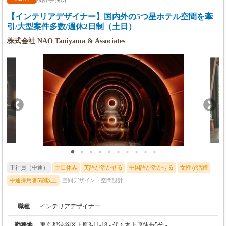
【インテリアデザイナー】国内外の5つ星ホテル空間を牽
引/大型案件多数/週休2日制（土日）
株式会社 NAO Taniyama & Associates
正社員（中途）
土日休み
英語が活かせる
中国語が活かせる
女性が活躍
中途採用者5割以上
空間デザイン・空間設計
職種
インテリアデザイナー
勤務地
東京都渋谷区上原3-11-18 - 代々木上原徒歩5分 -