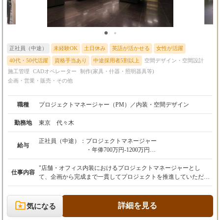
正社員（中途）
未経験OK
土日休み
英語が活かせる
女性が活躍
40代・50代活躍
資格手当あり
中途採用者5割以上
空間デザイン・空間設計
施工管理
CADオペレーター
制作(家具・什器・照明器具等)
企画・営業・販売・その他
職種
プロジェクトマネージャー（PM）／内装・空間デザイン
勤務地
東京 代々木
正社員（中途）：
プロジェクトマネージャー
給与
・年俸700万円-1200万円
（平均所定労働時間：月157時間）
※月40時間分の固定残業代（10〜20万円）を含
"店舗・オフィス内装におけるプロジェクトマネージャーとし
仕事内容
む
て、企画から完成まで一貫してプロジェクトを推進していただき
※40時間超過分は別途支給
ます。" ・店舗・オフィス内装プロジェクトのマネジメント ・設
・昇給：年1回
計・施工管理業務 ・テナント施設・クライアント・協力会社との
・賞与：年2回
折衝 ・スケジュール・品質・コスト管理 "当社のPMは、設計・
詳細を見る
気になる
施工いずれかに偏ることなく、これまで培ってきたスキルや経験