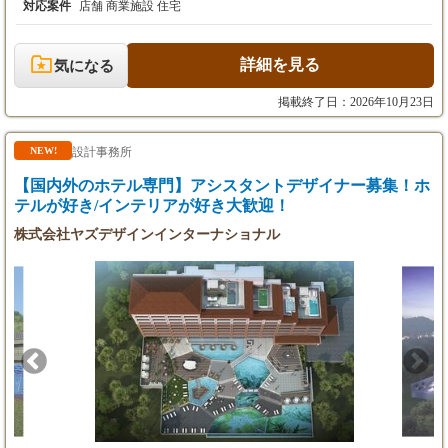
ナス2ヶ月）
月）
対応案件
店舗 商業施設 住宅
2. 3 年収約450-700万円(月給12ヶ月+固定ボーナス2ヶ
月）
詳細を見る
気になる
掲載終了日：2026年10月23日
設計事務所
NEW!
【国内外のホテル専門】アシスタントデザイナー募集！ホ
テルが好き/インテリアが好き大歓迎！
株式会社ヤズデザインインターナショナル