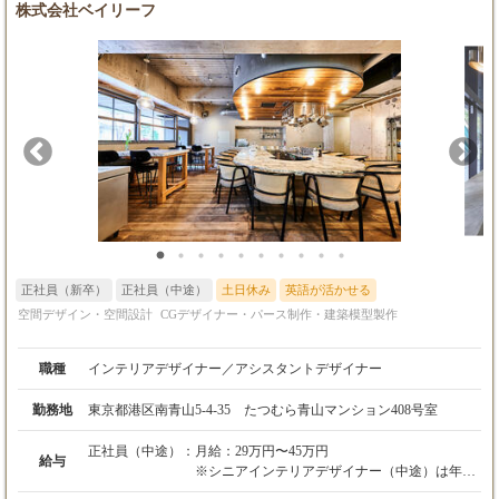
株式会社ベイリーフ
話ししましょう。
正社員（新卒）
正社員（中途）
土日休み
英語が活かせる
空間デザイン・空間設計
CGデザイナー・パース制作・建築模型製作
職種
インテリアデザイナー／アシスタントデザイナー
勤務地
東京都港区南青山5-4-35 たつむら青山マンション408号室
正社員（中途）：
月給：29万円〜45万円
給与
※シニアインテリアデザイナー（中途）は年収
600万円以上（月給目安：50万円以上）