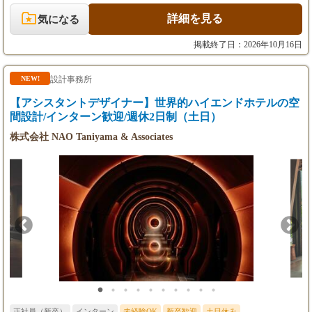
配】空間デザインに合わせた家具、照明、アートなどの選定サポ
ートおよび発注・納品管理。 ・【デザイン補助】VectorWorksを
詳細を見る
気になる
使用した図面の作成補助、プレゼンテーション用パッケージの作
成。 ・【現場視察】国内外のプロジェクト現場や視察への同行、
掲載終了日：2026年10月16日
現場での柔軟なイレギュラー対応。 ◆ やりがい・キャリアにつ
ながるポイント ・デスクワークに留まらず、意匠設計から家具の
コーディネートまで、ホテル空間が完成する全工程に携わること
設計事務所
NEW!
ができます。 ・まずは事務処理やスケジュール管理といった実務
【アシスタントデザイナー】世界的ハイエンドホテルの空
から入り、段階的にデザインの専門スキルを身につけていくこと
が可能です。 ・未経験からスタートしたスタッフが半年でデザイ
間設計/インターン歓迎/週休2日制（土日）
ンパッケージを作成できるようになるなど、実務を通してスピー
株式会社 NAO Taniyama & Associates
ディに成長できる環境です。
正社員（新卒）
インターン
未経験OK
新卒歓迎
土日休み