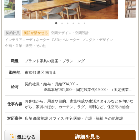
契約社員
英語が活かせる
空間デザイン・空間設計
インテリアコーディネーター
CADオペレーター
プロダクトデザイン
企画・営業・販売・その他
職種
ブランド家具の提案・プランニング
勤務地
東京都 港区 南青山
契約社員：
給与：月給\234,000～
給与
※基本給\201,000～ 固定残業代\19,000～（固定残業時
間10.0時間分）/月等を含む
※別途住宅手当（会社規定に基づき支給。最低保証額
お客様から、用途や目的、家族構成や生活スタイルなどを伺いな
仕事内容
14,000円以上）を支給いたします。
がら、家具のほか、カーテン、ラグ、照明など、住空間の総合的
な提案をするのが主な業務内容です。 その他内装のデザインや
・通勤手当（会社規定に基づき支給）
特注家具のプランニング、CADを用いた簡単な設計業務も行いま
対応案件
店舗 商業施設 オフィス 住宅 医療・介護・福祉 その他施設
・残業手当（上記固定残業時間超過分を別途支給）
す。 配属部署により具体的な業務は以下の通りです。 ・自社シ
ョップ及び百貨店内のインショップでの接客販売 ・百貨店・家具
専門店等への卸売、売場提案等の販売サポート ・ハウスメーカ
詳細を見る
気になる