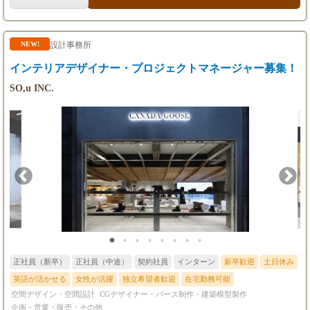
ー、建築設計事務所への提案営業 ・各種公共施設、商業施設の内
装及び特注家具の企画提案、設計、施工
設計事務所
NEW!
インテリアデザイナー・プロジェクトマネージャー募集！
SO,u INC.
正社員（新卒）
正社員（中途）
契約社員
インターン
新卒歓迎
土日休み
英語が活かせる
女性が活躍
独立希望者歓迎
在宅勤務可能
空間デザイン・空間設計
CGデザイナー・パース制作・建築模型製作
企画・営業・販売・その他