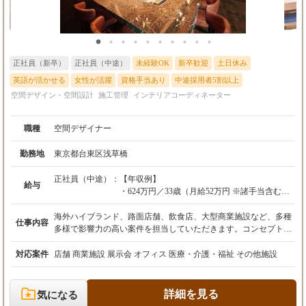
正社員（新卒）
正社員（中途）
未経験OK
新卒歓迎
土日休み
英語が活かせる
女性が活躍
資格手当あり
中途採用者5割以上
空間デザイン・空間設計
施工管理
インテリアコーディネーター
職種
空間デザイナー
勤務地
東京都台東区浅草橋
正社員（中途）：
【年収例】
給与
・624万円／33歳（月給52万円 ※諸手当含む）
・580万円／30歳（月給48万円 ※諸手当含む）
海外ハイブランド、路面店舗、飲食店、大型商業施設など、多種
仕事内容
【給与】
多様で影響力の高い案件を担当していただきます。コンセプト立
経験1年未満の方（アシスタント/施工管理）
案からお引き渡しまで、プロジェクト全体を一貫してお任せいた
月給30万円～
します。 空間を創造するデザイナーとして、コンセプト立案から
対応案件
店舗 商業施設 展示会 オフィス 医療・介護・福祉 その他施設
想定年収360万円～
引き渡しまで、プロジェクト全体を一貫してご担当いただきま
す。机上のデザインだけでなく、自ら描いた空間が現実になるま
経験2年以上の方（デザイナー/施工管理）
での全工程に責任と裁量を持つ。それが私たちのデザイナーのス
詳細を見る
気になる
月給35万円～
タイルです。 案件は関東、関西だけでなく、日本全国で行ってお