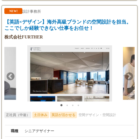
現場へ同行し、設計通りに進んでいるかの最終確認を行います。
【キャリアにつながる経験のポイント】 ■ 代表直下での実践的ス
設計事務所
NEW!
キル習得: 数億円規模の旗艦店から小規模な什器案件まで、トッ
【英語×デザイン】海外高級ブランドの空間設計を担当。
プレベルのプロジェクトに初期段階から携わり、設計・交渉のノ
ウハウを直接吸収できます。 ■ 「デザイン×英語」の専門性確立:
ここでしか経験できない仕事をお任せ！
ローカルアーキテクトとして海外デザイナーと直接協業するた
株式会社FURTHER
め、国内業界では希少価値の高いグローバルスキルが身につきま
す。 ■ 豊富な海外経験: 海外出張にも積極的に同行していただき
ます。最前線のデザイントレンドに触れながら、グローバルな視
点を養うことが可能です。
正社員（中途）
土日休み
英語が活かせる
空間デザイン・空間設計
職種
シニアデザイナー