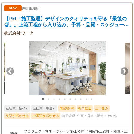
ザイン性」を両立させたプランを練ります。 ▼プレゼンテーショ
ン： お客様へ直接プレゼンを行います。スケッチやパース、素材
設計事務所
NEW!
サンプルを用いて、あなたの描いた空間の意図を伝えます。 ▼実
【PM・施工監理】デザインのクオリティを守る「最後の
施設計・発注業務： 詳細図面の作成、家具・マテリアルの選定、
見積作成、各種施工会社との打合せ・内容調整など。 ▼設計監
砦」。上流工程から入り込み、予算・品質・スケジュール
理・現場確認： 施工中も現場へ足を運び、図面通りに納まってい
を操るプロジェクトの司令塔。
株式会社ワーク
るか、イメージ通りの仕上がりかをチェックします。 ▼引き渡
し・フォロー： 完成したオフィスをお客様へ引き渡します。お客
様の喜ぶ顔を直接見られる瞬間です。 【この仕事のポイント】
★4月入社の新人育成にも関われます： あなたの経験を活かし、
後輩への指導・メンターとしての役割も期待しています。 教える
ことで自身のスキルも整理され、マネジメント能力も養われま
す。 ★デザイン＋αのスキル： 展示会レポート作成や自社HP更新
の為、プロカメラマン同行の上、写真アングル指示、写真データ
チェック、コンテンツのインタビューの経験ができます。
正社員（新卒）
正社員（中途）
未経験OK
新卒歓迎
土日休み
英語が活かせる
中国語が活かせる
施工管理
企画・営業・販売・その他
プロジェクトマネージャー／施工監理（内装施工管理・積算・工