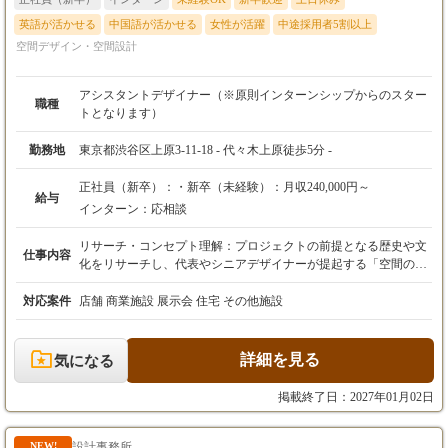
英語が活かせる
中国語が活かせる
女性が活躍
中途採用者5割以上
空間デザイン・空間設計
アシスタントデザイナー（※原則インターンシップからのスター
職種
トとなります）
勤務地
東京都渋谷区上原3-11-18 - 代々木上原徒歩5分 -
正社員（新卒）：
・新卒（未経験）：月収240,000円～
給与
インターン：
応相談
リサーチ・コンセプト理解：プロジェクトの前提となる歴史や文
仕事内容
化をリサーチし、代表やシニアデザイナーが提起する「空間のコ
ンセプト」を深く理解します。 図面作成・CGモデリングの補
助：コンセプトを具現化するための図面作成やパース作成をサポ
対応案件
店舗 商業施設 展示会 住宅 その他施設
ートし、デザインが実物へと変わるプロセスを論理的に学びま
す。 マテリアル選定のサポート：空間の質を左右する素材の選定
において、サンプル収集や比較検討を行い、高い品質基準を体感
詳細を見る
気になる
します。 現場調査の同行：実際の施工現場に同行し、図面上のデ
ザインがどのように現実の空間へと立ち上がっていくのか、その
掲載終了日：2027年01月02日
仕組みと監理の手法を吸収します。
設計事務所
NEW!