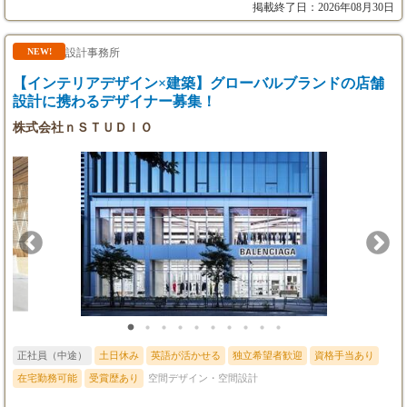
アシスタントマネージャー
を最大限に活かしながら活躍できるポジションです。" 新しいチ
掲載終了日：2026年08月30日
・経験により相談
ャレンジを通じて成長し、クライアントに貢献できる方をお待ち
しております。
設計事務所
NEW!
【インテリアデザイン×建築】グローバルブランドの店舗
設計に携わるデザイナー募集！
株式会社ｎＳＴＵＤＩＯ
正社員（中途）
土日休み
英語が活かせる
独立希望者歓迎
資格手当あり
在宅勤務可能
受賞歴あり
空間デザイン・空間設計