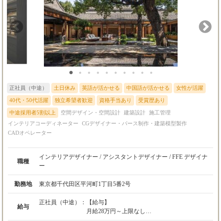
正社員（中途）
土日休み
英語が活かせる
中国語が活かせる
女性が活躍
40代・50代活躍
独立希望者歓迎
資格手当あり
受賞歴あり
中途採用者5割以上
空間デザイン・空間設計
建築設計
施工管理
インテリアコーディネーター
CGデザイナー・パース制作・建築模型製作
CADオペレーター
インテリアデザイナー / アシスタントデザイナー / FFE デザイナ
職種
ー
勤務地
東京都千代田区平河町1丁目5番2号
正社員（中途）：
【給与】
給与
月給28万円～上限なし
※経験・スキルを考慮の上、決定します。