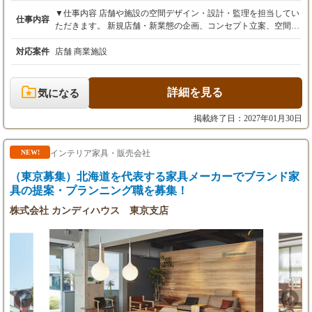
・デザイナー
▼仕事内容 店舗や施設の空間デザイン・設計・監理を担当してい
仕事内容
正社員 350,000～450,000円
ただきます。 新規店舗・新業態の企画、コンセプト立案、空間デ
ザイン リニューアル・シーズン装飾・イベント演出 家具・照
※詳細は面談にて決定
明・アート・装飾品の選定、海外買い付け 施工ディレクション、
対応案件
店舗 商業施設
※みなし残業代（45時間分98,000円～140,000
プロジェクト管理 チームマネジメント 海外展示会や現地メーカ
円）を含みます。
ーとのやり取りを通じて、世界中から新しいアイデアや素材を取
り入れ、店舗づくりに活かせることも、この仕事ならではの魅力
詳細を見る
気になる
です。 空間をつくる。その先にある「感動」までデザインする仕
事です。 レストランの魅力は料理だけではありません。 照明、
掲載終了日：2027年01月30日
音楽、インテリア、アート、季節装飾、イベント──そのすべて
が重なり、 「また来たい」と思える特別な体験が生まれます。
グローバルダイニングは、「権八」「カフェ ラ・ボエム」「モン
インテリア家具・販売会社
NEW!
スーンカフェ」 「ゼスト キャンティーナ」など、国内外46店舗
（東京募集）北海道を代表する家具メーカーでブランド家
を展開。企画・デザイン・設計から海外での資材調達、施工ディ
レクションまで一貫して手掛けています。 インハウスデザイナー
具の提案・プランニング職を募集！
だからこそ、自分のアイデアを最後まで形にできる環境がありま
株式会社 カンディハウス 東京支店
す。 ▼この仕事の魅力 新しい店舗をゼロから創る 海外で家具や
素材を探す ハロウィンやクリスマスなどの大型イベントを演出す
る あなたのアイデアが、多くのお客様の「思い出」になります。
空間をデザインするだけではなく、人の心に残る体験を創る。 そ
んな仕事に挑戦してみませんか？