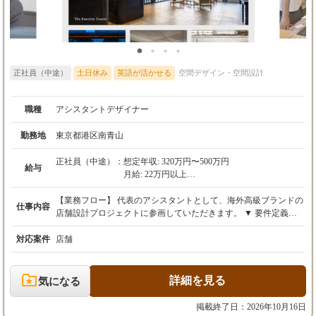
正社員（中途）
土日休み
英語が活かせる
空間デザイン・空間設計
職種
アシスタントデザイナー
勤務地
東京都港区南青山
正社員（中途）：
想定年収: 320万円〜500万円
給与
月給: 22万円以上
※経験・スキルを考慮の上、決定いたします。
※賞与：年2回（業績による）
【業務フロー】 代表のアシスタントとして、海外高級ブランドの
仕事内容
※諸手当：通勤手当（規定支給）、残業手当
店舗設計プロジェクトに参画していただきます。 ▼ 要件定義・
（実績に応じて別途支給）
ミーティングへの同席 海外本国のデザイナーとの英語会議に参加
し、プロジェクトの方向性やデザイン要件を共有します。議事録
対応案件
店舗
の作成も担当します。 ▼ 図面制作・修正対応 代表の指示やフィ
ードバックに基づき、店舗レイアウトやインテリアの詳細な図面
を作成・修正します。 ▼ マテリアルの手配と管理 ブランドのコ
詳細を見る
気になる
ンセプトを正確に表現するため、必要な内装素材やマテリアルサ
ンプルの手配・管理を行います。 ▼ 施工会社との調整・クオリ
掲載終了日：2026年10月16日
ティチェック 国内の施工会社への指示や連絡業務を担当。実際の