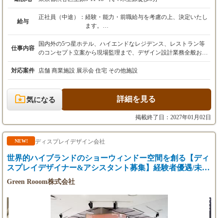
正社員（中途）：
経験・能力・前職給与を考慮の上、決定いたし
給与
ます。
・実務経験5年以上の設計経験者：月収300,000
円～
国内外の5つ星ホテル、ハイエンドなレジデンス、レストラン等
仕事内容
・実務経験3年以上の設計経験者：月収260,000
のコンセプト立案から現場監理まで、デザイン設計業務全般およ
円～
びプロジェクトマネジメントをお任せします。 ■ 業務フロー コン
※試用期間を経て正社員採用を決定します。
セプトの再構築：与えられた与件を処理するだけでなく、その空
対応案件
店舗 商業施設 展示会 住宅 その他施設
間が提示する本質的な価値を定義し、コンセプトへと昇華させま
す。 基本・実施設計：コンセプトを具現化するための図面作成、
マテリアル選定、CGパース化を妥協なく行います。 プレゼンテ
詳細を見る
気になる
ーション：クライアントに対し、デザインの意図と機能的価値を
論理的に説明し、プロジェクトの方向性を合意形成します。 現場
掲載終了日：2027年01月02日
監理と品質統制：施工現場において、図面だけでは伝わらないデ
ザインの意図を的確に指示し、デザイナーの立場から現場を牽引
して最終的なアウトプットの品質をコントロールします。
ディスプレイデザイン会社
NEW!
世界的ハイブランドのショーウィンドー空間を創る【ディ
スプレイデザイナー&アシスタント募集】経験者優遇/未経
験も可
Green Rooom株式会社