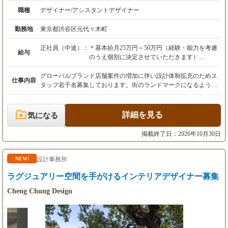
職種
デザイナー/アシスタントデザイナー
勤務地
東京都渋谷区元代々木町
正社員（中途）：
＊基本給月25万円～50万円（経験・能力を考慮
給与
のうえ個別に決定させていただきます）
＊上記基本給に加えて待遇欄記載の各種手当を
支給します。
グローバルブランド店舗案件の増加に伴い設計体制拡充のためス
仕事内容
＊ご経験などに応じて試用期間（最大6ヵ月ま
タッフ若⼲名募集しております。街のランドマークになるような
で）を設けさせていただくことがあります。
旗艦店で建築設計監理のご経験が生かせる案件から、商業施設内
＊実績査定により昇給有
の小さなショップインテリアまで、大小さまざまな計画が進行中
＊決算時賞与有（新卒の場合2年目より）
です。ご経験に応じた案件をご担当いただきます。プロジェクト
詳細を見る
気になる
によっては外部ブレーンとの協働体制で対応していきます。 タイ
ミングによりその他並⾏して進める建築・インテリアプロジェク
掲載終了日：2026年10月30日
トにも参画していただきます。 応募にあたってはまず下記の1次
選考書類をPDFフォーマットにて弊社までメールでお送りくださ
い。 ＊履歴書・職務経歴書（写真貼付） 書類審査後、面接をお
設計事務所
NEW!
願いする場合下記の2次選考書類をPDFフォーマットにて弊社ま
ラグジュアリー空間を手がけるインテリアデザイナー募集
でメールでお送りください。 ＊ポートフォリオ（デザイン能力・
業務実績等をアピールできるもの） 2週間程度以内に1次選考結果
Cheng Chung Design
をお伝えします。 面接をお願いする場合可能な限り日程調整いた
します。 お送りいいただいた資料は、選考終了後弊社の責任のも
と適切に廃棄処分いたします。