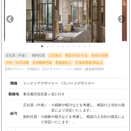
正社員（中途）
契約社員
土日休み
英語が活かせる
女性が活躍
40代・50代活躍
在宅勤務可能
受賞歴あり
中途採用者5割以上
空間デザイン・空間設計
CGデザイナー・パース制作・建築模型製作
職種
インテリアデザイナー、CGパースデザイナー
勤務地
東京都渋谷区富ヶ谷2-21-8
正社員（中途）：
※経験や能力などを考慮し、相談の上当社の規
定により決定いたします。
給与
1. 年収約600-900万円(月給12ヶ月+固定ボーナ
契約社員：
※経験や能力などを考慮し、相談の上当社の規定によ
ス2ヶ月）
り決定いたします。
2. 3 年収約450-700万円(月給12ヶ月+固定ボー
1. 年収約600-900万円(月給12ヶ月+固定ボーナス2ヶ