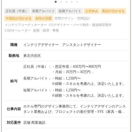
正社員（中途）
長期アルバイト
短期アルバイト
土日休み
英語が活かせる
中国語が活かせる
女性が活躍
空間デザイン・空間設計
インテリアコーディネーター
CGデザイナー・パース制作・建築模型製作
CADオペレーター
総務・経理・事務
職種
インテリアデザイナー アシスタントデザイナー
勤務地
東京渋谷区
正社員（中途）：
・想定年収：450万円〜800万円
・月給：20万円～30万円
※経験・能力・前職給などを考慮して決定いた
長期アルバイト：
・時給：1,250円〜
給与
します。
※経験・スキルを考慮の上、決定いたします。
※試用期間あり（3か月、月給20万円～、条件
短期アルバイト：
・時給：1,250円〜
等変更なし）
※経験・スキルを考慮の上、決定いたします。
ホテル専門のデザイン事務所にて、インテリアデザインのアシス
仕事内容
タント業務および、プロジェクトの進行管理・FFE（家具・備品
等）手配などのバックオフィス業務をお任せします。 ◆ 業務フ
ローと担当範囲 ・【進行管理・事務】Excelを用いた見積もりや
対応案件
店舗 商業施設
請求書の作成、予算管理、スケジュールの進行管理。 ・【FFE手