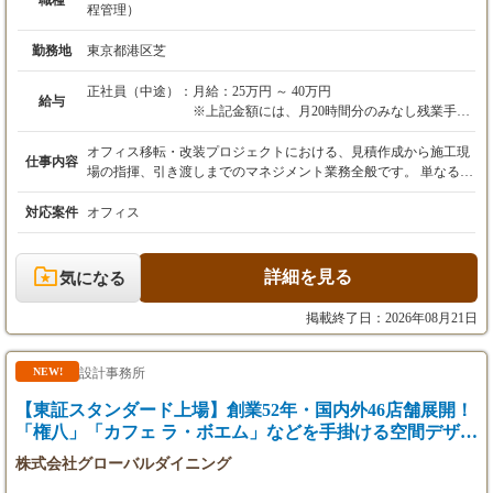
職種
程管理）
勤務地
東京都港区芝
正社員（中途）：
月給：25万円 ～ 40万円
給与
※上記金額には、月20時間分のみなし残業手当
（32,900円～52,700円）を含みます。超過分は
別途全額支給します。
オフィス移転・改装プロジェクトにおける、見積作成から施工現
仕事内容
※前職の給与、経験、スキル、資格を最大限考
場の指揮、引き渡しまでのマネジメント業務全般です。 単なる
慮して決定します。
「現場監督」ではありません。 デザイナーと初期段階からタッグ
を組み、デザインの実現可能性を探り、予算内で最高品質を実現
対応案件
オフィス
【試用期間】 3ヶ月（期間中の給与・待遇に変
するための工夫を行う「技術的なプロデューサー」の役割です。
更はありません）
【具体的な業務内容】 ▼現地調査・積算・見積作成： 現場の状
況（設備、搬入経路、天井高など）を確認し、工事に必要な項目
詳細を見る
気になる
を洗い出します。 専門業者（内装、電気、通信など）を手配し、
適正価格での見積もりを作成・精査します。 ▼業者選定・発注業
掲載終了日：2026年08月21日
務： 協力会社への発注、納期管理。長年のパートナーシップがあ
る業者様が多いですが、新規開拓も可能です。 ▼工程表作成・ス
ケジュール管理： クライアントの移転希望日に合わせ、無理のな
設計事務所
NEW!
い、かつ効率的な工事スケジュールを組みます。 ▼現場監理・品
【東証スタンダード上場】創業52年・国内外46店舗展開！
質管理： 着工後は現場に立ち会い、図面通りに施工が進んでいる
か、安全管理は徹底されているかをチェックします。 現場での突
「権八」「カフェ ラ・ボエム」などを手掛ける空間デザイ
発的な変更にも、デザイナーと相談しながら柔軟に対応します。
ナー
株式会社グローバルダイニング
▼ビル管理会社・消防署への申請代行： 工事に必要な各種届出や
調整業務を行います。 【この仕事の醍醐味】 ★デザインへの貢