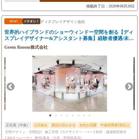
想定年収420万円～
ります。 また海外クライアントからの案件もございます。 【プ
掲載終了日：2026年08月28日
ロジェクトの一例】 ・ヒアリング,現地調査 現地調査をしつつ、
※上記金額は最低保証額です。
施主様からのヒアリングを行います ・プランニング,デザイン プ
経験・能力を最大限考慮し、協議の上で決定し
ランニングを行い、施主様からの希望を元にデザインを提案しま
ディスプレイデザイン会社
NEW!
イチオシ！
ます。
す。 ・プレゼンテーション デザイン、基本設計、施工見積書を
世界的ハイブランドのショーウィンドー空間を創る【ディ
施主様へ提示しプレゼンを行います。 ・実施設計,各種手配 実施
【残業代】
設計を進めつつ、施工チームと工程調整、打合せを行います。 ・
スプレイデザイナー&アシスタント募集】経験者優遇/未経
35時間分、60,400円（月給30万の場合）の固定
プロジェクト管理、デザイン管理、予算管理 工程を元に施主様、
験も可
Green Rooom株式会社
残業代を含みます。
施工チームと共に連携をとり、施工を進めます。 またデザイン管
超過分は1分単位で別途全額支給いたします。
理含め、定期的な現場確認を行います。 ※予算管理は担当者の経
験等によっては上長の担当となる場合があります。 ・引き渡し
【試用期間】
施工完了後、引き渡し業務を行います。 ・竣工図作成,アフター
6ヶ月あり
フォロー 引渡し後も顧客と連絡を定期的に取り、アフターフォロ
試用期間終了後に給与の見直しを行います
ーを行います。 また竣工図を作成し、施主様にお渡しします。
正社員（中途）
土日休み
英語が活かせる
女性が活躍
中途採用者5割以上
空間デザイン・空間設計
施工管理
CGデザイナー・パース制作・建築模型製作
CADオペレーター
制作(家具・什器・照明器具等)