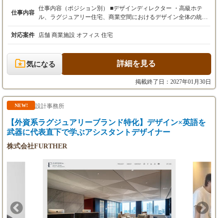
仕事内容（ポジション別） ■デザインディレクター ・高級ホテ
仕事内容
【試用期間】
ル、ラグジュアリー住宅、商業空間におけるデザイン全体の統括
あり（本採用時と条件変更なし）
・コンセプト立案およびデザイン方針の策定 ・クライアントへの
提案・プレゼンテーションの主導 ・プロジェクト全体の品質・ス
対応案件
店舗 商業施設 オフィス 住宅
ケジュール・コスト管理 ・日本および海外拠点との連携によるプ
ロジェクト推進 ・チームマネジメント（指導・評価・育成） ■シ
ニアデザイナー ・高級ホテル、ラグジュアリー住宅、商業空間の
詳細を見る
気になる
設計業務全般を担当 ・コンセプトに基づく空間デザインの具体化
（基本〜実施設計） ・クライアントとの打ち合わせおよび設計提
掲載終了日：2027年01月30日
案 ・プロジェクトの進行管理および関係各所との調整 ・海外拠
点との設計連携・調整業務 ・ジュニアデザイナーの指導・サポー
ト ■デザイナー ・高級ホテル、ラグジュアリー住宅、商業空間に
設計事務所
NEW!
おける設計補助業務 ・図面作成（AutoCAD等）および修正対応
【外資系ラグジュアリーブランド特化】デザイン×英語を
・パース・プレゼン資料の作成サポート ・マテリアル選定・サン
プル管理補助 ・社内外メンバーとの基本的な調整業務
武器に代表直下で学ぶアシスタントデザイナー
株式会社FURTHER