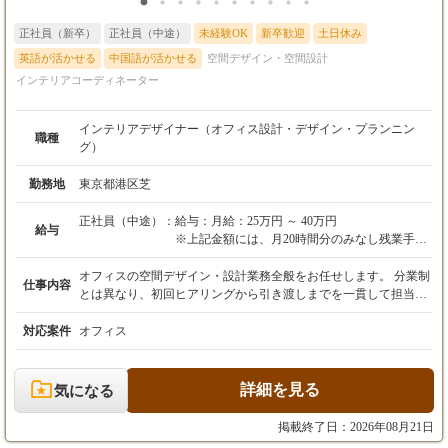
正社員（新卒）
正社員（中途）
未経験OK
新卒歓迎
土日休み
英語が活かせる
中国語が活かせる
空間デザイン・空間設計
インテリアコーディネーター
インテリアデザイナー（オフィス設計・デザイン・プランニン
職種
グ）
勤務地
東京都港区芝
正社員（中途）：
給与：月給：25万円 ～ 40万円
給与
※上記金額には、月20時間分のみなし残業手当
（32,900円～52,700円）を含みます。超過分は
別途全額支給します。
オフィスの空間デザイン・設計業務全般をお任せします。 分業制
仕事内容
※経験・能力・前職給与を考慮の上、決定いた
とは異なり、初回ヒアリングから引き渡しまでを一貫して担当で
します。
きるため、自分のデザインが実際にカタチになる瞬間まで責任を
持って見届けることができます。 【具体的な業務フロー】 ▼ヒ
対応案件
オフィス
アリング・現地調査： PMと共に（あるいは主体となって）、ク
ライアント（多くは経営者）へヒアリング。 潜在的なニーズや経
営課題を引き出します。必ず現地へ足を運び、寸法や光の入り
詳細を見る
気になる
方、天井高などを自身の目で確認します。 ▼コンセプト立案・プ
ランニング： Vectorworksを使用し、レイアウト図面やデザインを
掲載終了日：2026年08月21日
作成。 社内チームや代表とブレストしながら、「機能性」と「デ