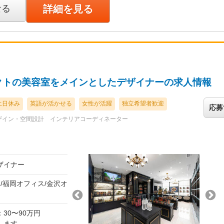
訪問や打ち合わせ、
なる
詳細を見る
示まで一貫して担当し
3月決算賞与）※会社
は7：3ほどで、接客
（1日につき3,000
、スタッフが協力し合
円/月）、時間外勤務
、商品知識や提案のノ
に間取りもお客様の好
別途全額支給されま
く、自身のアイディア
クトの美容室をメインとしたデザイナーの求人情報
 高価格帯の商品を
頼関係を築いていく厳
土日休み
英語が活かせる
女性が活躍
独立希望者歓迎
応募
ザイン・空間設計
インテリアコーディネーター
ザイナー
/福岡オフィス/金沢オ
30〜90万円
します。