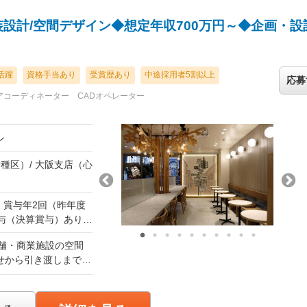
。 外注でのCADペ
設計/空間デザイン◆想定年収700万円～◆企画・設
活躍
資格手当あり
受賞歴あり
中途採用者5割以上
応募
アコーディネーター
CADオペレーター
ン
種区）/ 大阪支店（心
＋ 賞与年2回（昨年度
賞与（決算賞与）あり
店舗・商業施設の空間
どを最大限考慮し、給
せから引き渡しまで、
形にし、多くの人々
月45時間分／7万円
がいに満ちた仕事で
超過分は別途全額支給