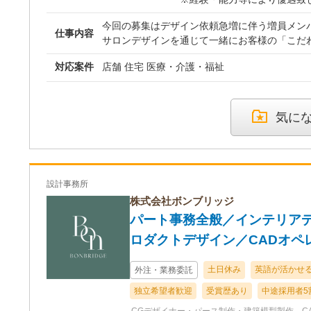
※面接時にお互い納得いくま
今回の募集はデザイン依頼急増に伴う増員メン
仕事内容
サロンデザインを通じて一緒にお客様の「こだ
賞与年1回、業績に応じて別
していきましょう。 弊社リクルートサイト https://tou
昇給年1回
対応案件
店舗 住宅 医療・介護・福祉
t/ デザイナー全員の個性が際立つホームページの施工事例を見てくだ
さい。日々更新されるこの多彩な事例が当社の強みです
w.tough-dp.jp ほとんどの新規依頼がこの
い合わせがきます。（50件以上/月） 全国5拠点展開。各オフィスで
気に
フラットな環境のもとスタッフ同士で刺激を受
してデザインしています。 安心の東証プライム
ーティガレージグループです。会社の財務状況
しております。 「デザイン」をビジネスとして成り立たたせる環境
設計事務所
を築き、デザイナーが精一杯活躍しその成果を
命だと考えます。 ひとりでも多くの方々とお会いしたいと思ってい
株式会社ボンブリッジ
ます。 ご応募お待ちしております。
パート事務全般／インテリア
ロダクトデザイン／CADオペ
土日休み
英語が活かせ
外注・業務委託
独立希望者歓迎
受賞歴あり
中途採用者5