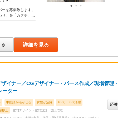
で話し合いましょう。
バーを募集致します。
わり」を「カタチ」に
途決算賞与あり
gh-dp.jp/recrui
。 http://ww
ホームページを閲覧して問
なる
詳細を見る
け合いながら切磋琢磨
市場上場企業のビュ
、売上等をオープンに
還元する事が会社の使
デザイナー／CGデザイナー・パース作成／現場管理
レーター
る
中国語が活かせる
女性が活躍
40代・50代活躍
応募
割以上
空間デザイン・空間設計
施工管理