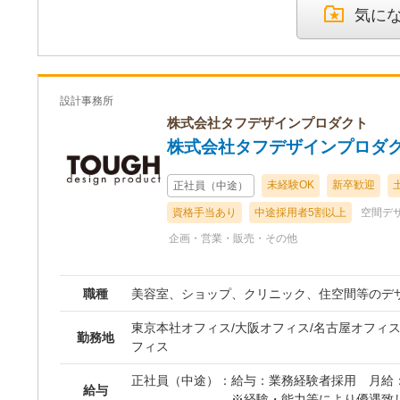
ます。 さらに、ご成約いただいたお客様宅への
・昇給：年1回
気に
現地での寸法確認、納品時の立ち合いや搬入指
・賞与：年3回（夏季・冬季・
ます。 店舗での接客とお客様先への外出の割合
業績による
だけで完結しない奥深さがあります。 チームは20代から50代まで幅
・その他手当：土日祝日勤務手当
広い世代が活躍しており、店長やマネージャー
円支給）、通勤手当（上限5万
設計事務所
う活気ある組織です。 入社後はOJTを通じて
手当
ウハウを丁寧に学んでいただけます。 1件ごと
株式会社タフデザインプロダクト
※残業代は残業時間に応じて
みも異なるため、マニュアル通りの仕事ではな
株式会社タフデザインプロダ
す。
を最大限に活かせるのがこの仕事の醍醐味です。
扱うため、お客様とじっくり向き合い、深い信
未経験OK
新卒歓迎
正社員（中途）
しさと喜びの両面を味わうことができます。
資格手当あり
中途採用者5割以上
空間デ
企画・営業・販売・その他
職種
美容室、ショップ、クリニック、住空間等のデ
東京本社オフィス/大阪オフィス/名古屋オフィス
勤務地
フィス
正社員（中途）：
給与：業務経験者採用 月給：
給与
※経験・能力等により優遇致