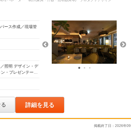
ADオペレーター
制作(家具・什器・照明器具等)
プロダクトデザイン
・パース作成／現場管
具／照明 デザイン・デ
です。 【CGデ
プレゼンテーション
。 【現場管
スプレイ）の現場納品
なる
詳細を見る
の組立、結線作業、現
督経験者、プロダク
掲載終了日：2026年09
図の作成を行って頂き