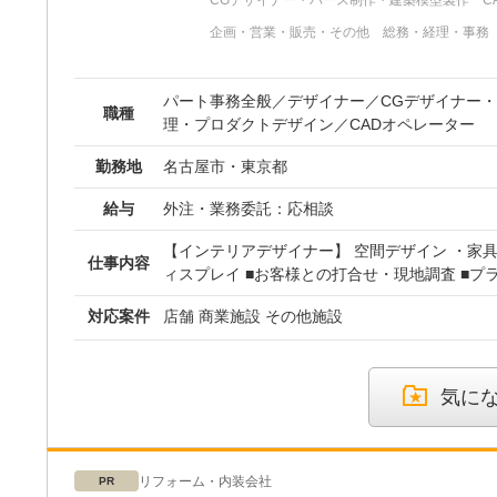
CGデザイナー・パース制作・建築模型製作
C
企画・営業・販売・その他
総務・経理・事務
パート事務全般／デザイナー／CGデザイナー
職種
理・プロダクトデザイン／CADオペレーター
勤務地
名古屋市・東京都
給与
外注・業務委託：
応相談
【インテリアデザイナー】 空間デザイン ・家
仕事内容
ィスプレイ ■お客様との打合せ・現地調査 ■プラン・プレゼンテーシ
ョン ■実施設計・コスト調整・施工会社打合せ ■設計管理 ■完成引渡
対応案件
店舗 商業施設 その他施設
し スキルアップしながら自分の能力を発揮できる環境
ザイナー・パース作成】 飲食店等の商業空間の
用CGパースを制作してくださるパーサーを募集します
理】 弊社製作アイテム(家具、照明器具、ディ
気に
及び製作管理が主となります。簡単な照明器具
場でのディスプレイ作業等もあります。 現場監
トデザイン経験者の方大歓迎です。 【CADオペレーター】 弊社イン
リフォーム・内装会社
PR
テリアデザイナーの元、平面図、展開図、詳細