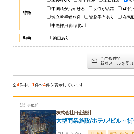
未経験OK
新卒歓迎
土日休み
英
中国語が活かせる
女性が活躍
40代
特徴
独立希望者歓迎
資格手当あり
在宅
中途採用者5割以上
動画
動画あり
この条件で
新着メールを受け
4
1
4
全
件中、
件〜
件を表示しています
設計事務所
株式会社日企設計
大型商業施設/ホテル/ビル～
土日休み
英語が活かせ
正社員（中途）