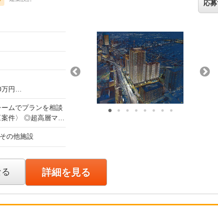
応募
0万円
チームでプランを相談
※創業以来ずっと支給
施設 ◎公共施設 ◎再
 その他施設
ェクト ≪複合施設
です。
ウトレットモール）／広島
上優遇いたします。
ールプロジェクト）／
考慮します。面接の
なる
詳細を見る
スタジオＣＵＥ／スプ
を決定していきましょ
画／シカタ同心ビル
／にいたかの里／有
≫ 広島県呉市駅前再