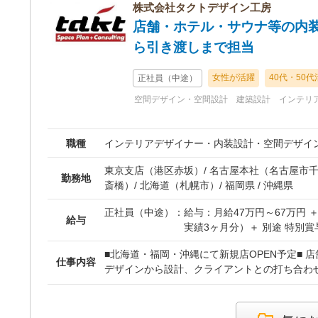
ます。 基本的には内装工事に関わる図面全般です
株式会社タクトデザイン工房
レーター大歓迎です。 【パート事務】 デザイナーのサポート軽事務
店舗・ホテル・サウナ等の内装
作業
ら引き渡しまで担当
女性が活躍
40代・50代
正社員（中途）
空間デザイン・空間設計
建築設計
インテリ
職種
インテリアデザイナー・内装設計・空間デザイ
東京支店（港区赤坂）/ 名古屋本社（名古屋市千
勤務地
斎橋）/ 北海道（札幌市）/ 福岡県 / 沖縄県
正社員（中途）：
給与：月給47万円～67万円 
給与
実績3ヶ月分）＋ 別途 特別
■北海道・福岡・沖縄にて新規店OPEN予定■ 
※経験、能力、前職の給与な
仕事内容
デザインから設計、クライアントとの打ち合わ
与額を決定いたします。
一貫して携わっていただきます！ お客様の夢を
※上記月給には、固定残業代（
を惹きつけ、笑顔にする空間を創造する、やり
～9万円以上）を含みます。
す。 【具体的な業務内容】 ・クライアントとの打ち合わせ、ヒアリ
いたします。