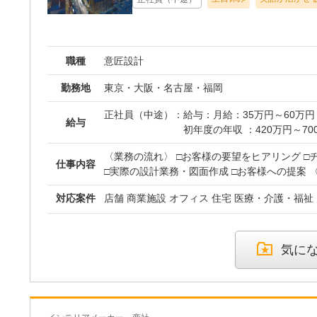
職種
意匠設計
勤務地
東京・大阪・名古屋・福岡
正社員（中途）：
給与：月給：35万円～60万円
給与
初年度の年収 ：420万円～70
年収例：月収40万円（35歳）
〈業務の流れ〉 □お客様の要望をヒアリング □
昇給／年1回
仕事内容
□実際の設計業務・図面作成 □お客様への提案 〈案件〉 ◎超高層マン
賞与／年2回（8月・12月）
ション ◎オフィスビル ◎ホテル ◎学校 ◎商業
しています！
対応案件
店舗 商業施設 オフィス 住宅 医療・介護・福祉
開発事業 〈実績〉 ≪リゾート施設≫ バリナルドカントリークラブ＆
リゾート／コマカントリークラブ／石垣島プロジ
※上記はあくまで最低保証額
≫ Luz Shinsaibashi／大型複合施設（ア
※年齢・経験・能力を考慮の
県呉市駅前再開発事業（レクレショッピングモ
※あなたの前給もしっかりと
気に
サテライト大阪 ≪オフィス≫ 新大阪駅ビル／
際、お互いが納得のいく給与
ラウドエナミ／韓国民団大阪地方本部／三宮計
う。
≪医療・福祉施設≫ 西宮市特別養護老人ホーム
料老人ホーム・シルバーマンション ≪温浴施設