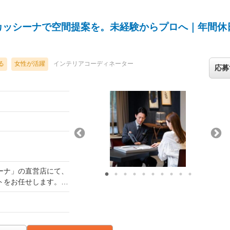
ト） その他
カッシーナで空間提案を。未経験からプロへ｜年間休
る
女性が活躍
インテリアコーディネーター
応募
ーナ」の直営店にて、
円
トをお任せします。
の上、決定します。賃
様へのカウンセリング
て上下する可能性があ
アートに至るまで幅広
頭での接客の合間に
変化はございません）
ったりすることもあり