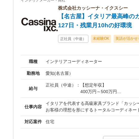
インテリアメーカー・商社
開発事業（レクレショッピングモールプロジェク
株式会社カッシーナ・イクスシー
【名古屋】イタリア最高峰の
127日・残業月10hの好環境
未経験OK
英語が活かせ
正社員（中途）
職種
インテリアコーディネーター
勤務地
愛知(名古屋）
正社員（中途）：
【想定年収】
給与
400万円～500万円
イタリアを代表する高級家具ブランド「カッシ
月給：240,000円～310,000
仕事内容
お客様の理想を形にするトータルコーディネー
※前職の年収やスキルを考慮
具体的な業務としては、ご来店いただいたお客
金は目安であり、選考を通じ
対応案件
住宅
から始まり、ソファや照明、カーテン、ラグ、
ります。
い商材を組み合わせた空間提案を行います。 店
※試用期間：3ヶ月（待遇に
提案資料を作成したり、レイアウト変更に携わ