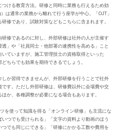
につける教育方法。研修と同時に業務も行えるため効
b training）は通常の業務から離れて行う座学が中心。「OJT」
る研修であり、試験対策などもこちらに含まれます。
内研修であるのに対し、外部研修は社外の人が主催す
浸透」や「社員同士・他部署の連携性を高める」こと
向いていますが、施工管理技士の資格取得といった
部どちらでも効果を期待できるでしょう。
ウしか習得できませんが、外部研修を行うことで社外
能です。ただし外部研修は、研修費以外に会場費や交
るほか、各種調整が必要になる場合もあります。
ンツを使って知識を得る「オンライン研修」も主流にな
ばいつでも受けられる」「文字の資料より動画のほう
いつでも同じにできる」「研修にかかる工数や費用を