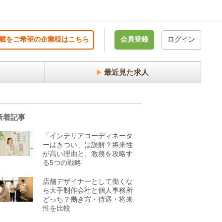
載をご希望の企業様はこちら
会員登録
ログイン
最近見た求人
新着記事
「インテリアコーディネータ
ーはきつい」は誤解？将来性
が高い理由と、激務を攻略す
る5つの戦略
店舗デザイナーとして働くな
ら大手制作会社と個人事務所
どっち？働き方・待遇・将来
性を比較