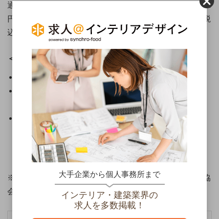
通じて受験する場合は、トータル費用が73,200円～86,400
円（税込）となります。内訳は下記の通りです（すべて税
込）。
＜ハウスキーピング協会＞
2級……受講料・テキスト代：24,700円
準1級……受講料・テキスト代：36,300円（早割は
32,670円）
1級……一次試験：筆記試験の場合は11,000 円、CBT
試験の場合は17,600円。
二次試験：13,200円（オンライン受験の場合は18,700
円、動画提出試験の場合は19,800 円）
大手企業から個人事務所まで
※変動する可能性があるため、詳細はハウスキーピング協
会の公式HPでご確認ください。
インテリア・建築業界の
求人を多数掲載！