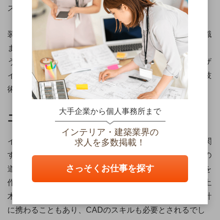
スプレイをデザインすることもあります。
装飾品や家具を自分で造ることもあり、設計や製造の知識
まで必要とされる、難易度の高い仕事だといえるでしょ
う。また、必須ではありませんが、空間ディスプレイデザ
イナー認定試験があります。陳列知識、色彩演出、照明技
術など幅広い知識が必要で、1級と2級があります。
大手企業から個人事務所まで
エクステリアデザイナー
インテリア・建築業界の
インテリアとは対照的に、エクステリア、つまり外観に関
求人を多数掲載！
するデザインを行う仕事です。門やフェンス、玄関までの
さっそくお仕事を探す
道などをデザインし、お客様の意向に沿った快適な環境を
作ります。外観全体を扱うため、植栽やガーデニング、土
木や金物についても精通する必要があります。また、設計
に携わることもあり、CADのスキルも必要とされるでし