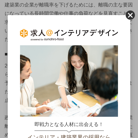
建築業の企業が離職率を下げるためには、離職の主な要因
になっている長時間労働や仕事の負荷などを見直すことが
求められます。また、若年層の建築業離れが顕著になって
いることから、新人や若年層のフォロー体制も整えておき
たいところです。
■労働環境を整備する
2019年に労働基準法が改正され、残業時間の上限が設け
られました。建築業は特例措置がとられており5年間の猶
予がありますが、猶予期間後は罰則も適用となります。ま
た、2020年には不当に短い工期での請負契約の締結を禁
止するよう、建設業法も改正されています。
政府からのメスが入ったことだけでなく、若年層の建築業
即戦力となる人材に出会える！
離れが叫ばれている昨今、労働環境の整備は人材確保のた
めにも取り組むべきといえます。具体的には、工期の見直
インテリア・建築業界の採用なら