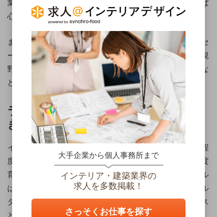
業により異なります。取得実績が多くある企業で働ければ
心強いでしょう。
また、近年では働き方改革なども進められ、残業時間をセ
ーブする企業も増えつつあります。結婚後も働くことを視
野に入れるなら、就職や転職の際に労働環境や福利厚生な
どもよく確認しておきたいものです。
ライフステージに合わせて柔軟な働
き方ができる仕事
インテリアデザイナーの経験を有する人であれば、数年程
大手企業から個人事務所まで
度ブランクがあっても採用する企業が多くあります。一度
育児のために仕事を辞めてしまっても、再就職のハードル
インテリア・建築業界の
求人を多数掲載！
はそれほど高くないでしょう。また、結婚や出産後にフル
タイムから働き方を変えて、パートタイムやフリーランス
さっそくお仕事を探す
として働き、子育てと両立することも可能な職業です。