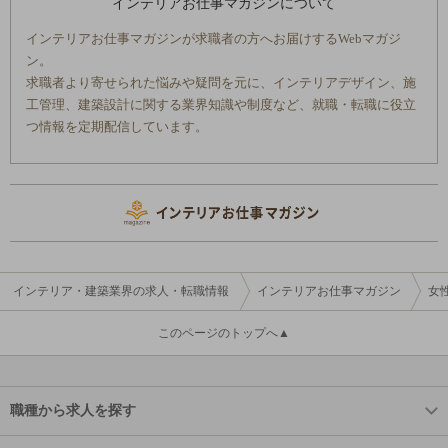
インテリアお仕事マガジンについて
インテリアお仕事マガジンが求職者の方へお届けするWebマガジ
ン。
求職者より寄せられた悩みや疑問を元に、インテリアデザイン、施
工管理、建築設計に関する業界知識や制度など、就職・転職に役立
つ情報を定期配信しています。
インテリア・建築業界の求人・転職情報
インテリアお仕事マガジン
女
このページのトップへ▲
職種から求人を探す