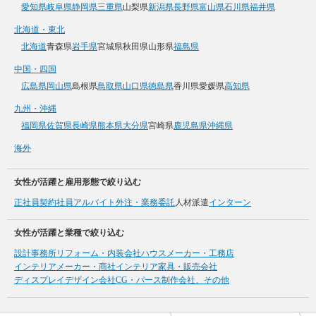
愛知県
岐阜県
静岡県
三重県
山梨県
新潟県
長野県
富山県
石川県
福井県
北海道・東北
北海道
青森県
岩手県
宮城県
秋田県
山形県
福島県
中国・四国
広島県
岡山県
島根県
鳥取県
山口県
徳島県
香川県
愛媛県
高知県
九州・沖縄
福岡県
佐賀県
長崎県
熊本県
大分県
宮崎県
鹿児島県
沖縄県
海外
女性が活躍と雇用形態で絞り込む
正社員
契約社員
アルバイト
外注・業務委託
人材派遣
インターン
女性が活躍と業種で絞り込む
設計事務所
リフォーム・内装会社
ハウスメーカー・工務店
インテリアメーカー・商社
インテリア家具・販売会社
ディスプレイデザイン会社
CG・パース制作会社、その他