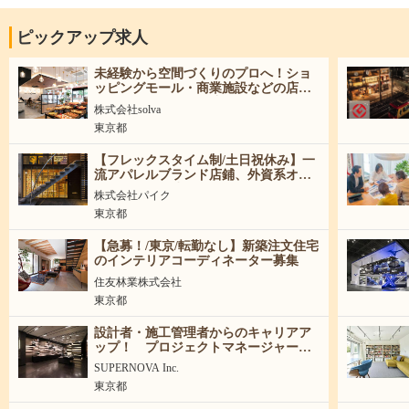
姫路支店（兵庫県姫路市） 岡山支店（鳥取県米子市、岡山県岡山
市） 広島支店（広島県広島市） 福山支店（広島県福山市） 山口
ピックアップ求人
支店（山口県山口市） 高松支店（徳島県徳島市） 福岡支店（福
岡県福岡市、北九州市） 西九州支店（福岡県久留米市、佐賀県佐
未経験から空間づくりのプロへ！ショ
賀市、長崎県諫早市） 熊本支店（熊本県熊本市） 大分支店（大
ッピングモール・商業施設などの店舗
分県大分市） 鹿児島支店（鹿児島県鹿児島市）
づくりを企画から引渡しまで担当する
株式会社solva
空間ディレクター
東京都
【フレックスタイム制/土日祝休み】一
流アパレルブランド店鋪、外資系オフ
ィスメインの建築・インテリアデザイ
株式会社パイク
ナー募集！
東京都
【急募！/東京/転勤なし】新築注文住宅
のインテリアコーディネーター募集
住友林業株式会社
東京都
設計者・施工管理者からのキャリアア
ップ！ プロジェクトマネージャー募
集
SUPERNOVA Inc.
東京都