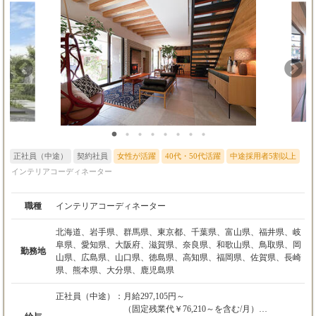
正社員（中途）
契約社員
女性が活躍
40代・50代活躍
中途採用者5割以上
インテリアコーディネーター
職種
インテリアコーディネーター
北海道、岩手県、群馬県、東京都、千葉県、富山県、福井県、岐
阜県、愛知県、大阪府、滋賀県、奈良県、和歌山県、鳥取県、岡
勤務地
山県、広島県、山口県、徳島県、高知県、福岡県、佐賀県、長崎
県、熊本県、大分県、鹿児島県
正社員（中途）：
月給297,105円～
（固定残業代￥76,210～を含む/月）