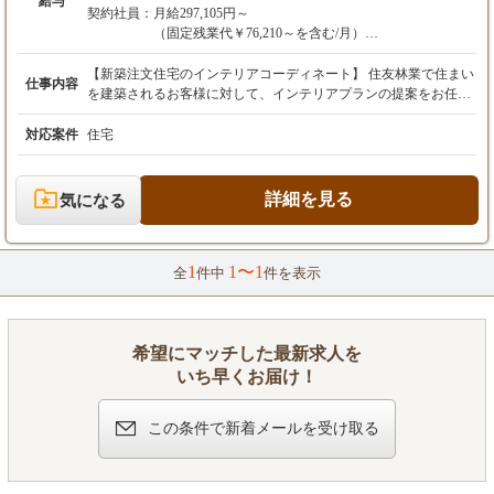
給与
※別途時間外手当あり（月給に含まれる41時間
契約社員：
月給297,105円～
を超過した時間外労働分について支給）
（固定残業代￥76,210～を含む/月）
※別途交通費支給
※別途時間外手当あり（月給に含まれる41時間を超過
※別途業績手当は賞与にて支給
した時間外労働分について支給）
【新築注文住宅のインテリアコーディネート】 住友林業で住まい
仕事内容
※別途交通費支給
を建築されるお客様に対して、インテリアプランの提案をお任せ
【年収例】
※別途業績手当は賞与にて支給
します。 具体的には ■インテリア提案（家具・照明・カーテン
20代：450～550万円程度（基本年収400万円＋
等） ■空間提案（配線配灯計画・室内の内装提案） ■トータルイ
対応案件
住宅
業績賞与）
【年収例】
ンテリアプラン提案（システムキッチン・アート）など 住友林業
30代：450～600万円（基本年収450万円＋業績
20代：450～550万円程度（基本年収400万円＋業績賞
ならではの木の温かみを存分に生かした、心安らげる住宅をトー
賞与）
与）
タル提案にてデザインをしていただくことが出来ます。 【勤務
詳細を見る
気になる
※初年後は満額支給とはならないため、2年目
30代：450～600万円（基本年収450万円＋業績賞与）
地】 池袋支店（東京都豊島区） 東京東支店（東京都江東区） 東
以降のイメージとなります。
※初年後は満額支給とはならないため、2年目以降の
京中央支店（東京都新宿区） 多摩支店（東京都立川市） 札幌支
イメージとなります。
店（北海道札幌市） 盛岡支店（岩手県盛岡市） 水戸支店（茨城
1
1〜1
県水戸市） つくば支店（茨城県つくば市） 群馬支店（群馬県高
全
件中
件を表示
崎市） 池袋支店（東京都豊島区） 千葉支店（千葉県千葉市、木
更津市） 柏支店（千葉県柏市） 成田支店（千葉県成田市） 富山
支店（富山県富山市） 福井支店（福井県福井市） 信州支店（長
野県長野市、長野県松本市） 岐阜支店（岐阜県岐阜市） 静岡支
希望にマッチした最新求人を
店（静岡県静岡市） 静岡東支店（静岡県沼津市） 浜松支店（静
いち早くお届け！
岡県浜松市） 岡崎支店（愛知県岡崎市） 名古屋支店（愛知県名
古屋市） 名古屋中央支店（愛知県名古屋市） 名古屋南支店（愛
この条件で新着メールを受け取る
知県名古屋市 豊橋支店（愛知県豊橋市） 滋賀支店（滋賀県草津
市） 大阪支店（大阪府大阪市） 大阪北支店（大阪府豊中市） 大
阪南支店（大阪府堺市） 奈良支店（奈良県生駒市） 和歌山支店
（和歌山県和歌山市） 神戸支店（兵庫県神戸市、兵庫県西宮市）