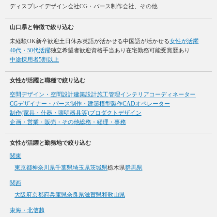
ディスプレイデザイン会社
CG・パース制作会社、その他
山口県と特徴で絞り込む
未経験OK
新卒歓迎
土日休み
英語が活かせる
中国語が活かせる
女性が活躍
40代・50代活躍
独立希望者歓迎
資格手当あり
在宅勤務可能
受賞歴あり
中途採用者5割以上
女性が活躍と職種で絞り込む
空間デザイン・空間設計
建築設計
施工管理
インテリアコーディネーター
CGデザイナー・パース制作・建築模型製作
CADオペレーター
制作(家具・什器・照明器具等)
プロダクトデザイン
企画・営業・販売・その他
総務・経理・事務
女性が活躍と勤務地で絞り込む
関東
東京都
神奈川県
千葉県
埼玉県
茨城県
栃木県
群馬県
関西
大阪府
京都府
兵庫県
奈良県
滋賀県
和歌山県
東海・北信越