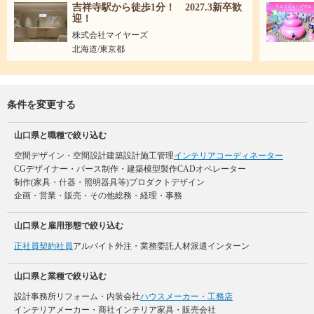
吉祥寺駅から徒歩1分！ 2027.3新卒歓
迎！
株式会社マイヤーズ
北海道/東京都
条件を変更する
山口県と職種で絞り込む
空間デザイン・空間設計
建築設計
施工管理
インテリアコーディネーター
CGデザイナー・パース制作・建築模型製作
CADオペレーター
制作(家具・什器・照明器具等)
プロダクトデザイン
企画・営業・販売・その他
総務・経理・事務
山口県と雇用形態で絞り込む
正社員
契約社員
アルバイト
外注・業務委託
人材派遣
インターン
山口県と業種で絞り込む
設計事務所
リフォーム・内装会社
ハウスメーカー・工務店
インテリアメーカー・商社
インテリア家具・販売会社