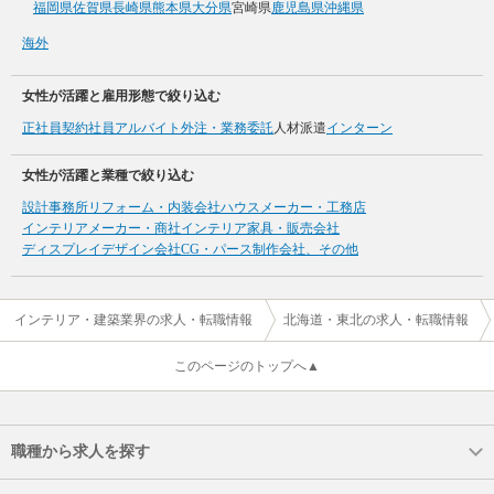
福岡県
佐賀県
長崎県
熊本県
大分県
宮崎県
鹿児島県
沖縄県
海外
女性が活躍と雇用形態で絞り込む
正社員
契約社員
アルバイト
外注・業務委託
人材派遣
インターン
女性が活躍と業種で絞り込む
設計事務所
リフォーム・内装会社
ハウスメーカー・工務店
インテリアメーカー・商社
インテリア家具・販売会社
ディスプレイデザイン会社
CG・パース制作会社、その他
インテリア・建築業界の求人・転職情報
北海道・東北の求人・転職情報
このページのトップへ▲
職種から求人を探す