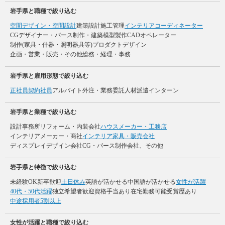
岩手県と職種で絞り込む
空間デザイン・空間設計
建築設計
施工管理
インテリアコーディネーター
CGデザイナー・パース制作・建築模型製作
CADオペレーター
制作(家具・什器・照明器具等)
プロダクトデザイン
企画・営業・販売・その他
総務・経理・事務
岩手県と雇用形態で絞り込む
正社員
契約社員
アルバイト
外注・業務委託
人材派遣
インターン
岩手県と業種で絞り込む
設計事務所
リフォーム・内装会社
ハウスメーカー・工務店
インテリアメーカー・商社
インテリア家具・販売会社
ディスプレイデザイン会社
CG・パース制作会社、その他
岩手県と特徴で絞り込む
未経験OK
新卒歓迎
土日休み
英語が活かせる
中国語が活かせる
女性が活躍
40代・50代活躍
独立希望者歓迎
資格手当あり
在宅勤務可能
受賞歴あり
中途採用者5割以上
女性が活躍と職種で絞り込む