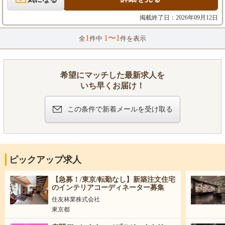
全額支給いたします。
合わせ、ヒアリング、コンセプト立案 ・店舗設計、デザイン（Ve
※試用期間6ヶ月あり（期間中の待遇に変更は
ctorworksを使用。基礎知識があれば、経験豊富な上司が丁寧に指
掲載終了日：2026年09月12日
ありません）。
導しますのでご安心ください） ・引き渡し ご経験や希望に応じ
て、インテリアデザイナー・施工管理・CADオペレーターいずれ
1
1〜1
全
件中
件を表示
【年収例】
かのポジションで選考可能です。 「自分の経験がどの職種に合う
880万円（入社8年／月給40万円＋賞与）
かわからない」という方も、まずはお気軽にご応募ください！
1040万円（入社15年／月給45万円＋賞与）
【手がける案件】 ・フィットネスクラブ、サウナ、ビジネスホテ
今回の募集では、想定年収700万円以上が可能
ル、温浴施設、ブライダル施設、飲食店、物販店など、多種多様
希望にマッチした最新求人を
です。
な商業施設。 ・設計から施工まで一貫して手がける案件が約8
いち早くお届け！
割。残りは施工からの参加となります。 ・工期は1案件あたり1～
2ヶ月程度。並行案件は通常1～2件、繁忙期で4件程度です。 ・1
案件あたり約50名の職人をまとめ、プロジェクトを推進します。
この条件で新着メールを受け取る
【この仕事のやりがい】 お客様の想像を超えるクオリティを実現
し、「タクトデザイン工房に頼んでよかった」「ここまでこだわ
ってくれてありがとう」といった感謝の言葉をいただけた時、大
きな達成感と誇りを感じられます。 あなたのアイデアと情熱で、
数々の一流店舗・施設を生み出す醍醐味を味わってください。
ピックアップ求人
【急募！/東京/転勤なし】新築注文住宅
のインテリアコーディネーター募集
住友林業株式会社
東京都