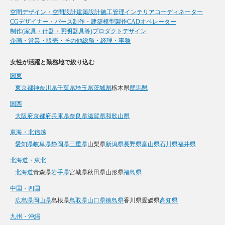
空間デザイン・空間設計
建築設計
施工管理
インテリアコーディネーター
CGデザイナー・パース制作・建築模型製作
CADオペレーター
制作(家具・什器・照明器具等)
プロダクトデザイン
企画・営業・販売・その他
総務・経理・事務
女性が活躍と勤務地で絞り込む
関東
東京都
神奈川県
千葉県
埼玉県
茨城県
栃木県
群馬県
関西
大阪府
京都府
兵庫県
奈良県
滋賀県
和歌山県
東海・北信越
愛知県
岐阜県
静岡県
三重県
山梨県
新潟県
長野県
富山県
石川県
福井県
北海道・東北
北海道
青森県
岩手県
宮城県
秋田県
山形県
福島県
中国・四国
広島県
岡山県
島根県
鳥取県
山口県
徳島県
香川県
愛媛県
高知県
九州・沖縄