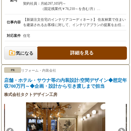
給与
※別途時間外手当あり（月給に含まれる41時間
契約社員：
月給297,105円～
を超過した時間外労働分について支給）
（固定残業代￥76,210～を含む/月）
※別途交通費支給
※別途時間外手当あり（月給に含まれる41時間を超過
※別途業績手当は賞与にて支給
した時間外労働分について支給）
【新築注文住宅のインテリアコーディネート】 住友林業で住まい
仕事内容
※別途交通費支給
を建築されるお客様に対して、インテリアプランの提案をお任せ
【年収例】
※別途業績手当は賞与にて支給
します。 具体的には ■インテリア提案（家具・照明・カーテン
20代：450～550万円程度（基本年収400万円＋
等） ■空間提案（配線配灯計画・室内の内装提案） ■トータルイ
対応案件
住宅
業績賞与）
【年収例】
ンテリアプラン提案（システムキッチン・アート）など 住友林業
30代：450～600万円（基本年収450万円＋業績
20代：450～550万円程度（基本年収400万円＋業績賞
ならではの木の温かみを存分に生かした、心安らげる住宅をトー
賞与）
与）
タル提案にてデザインをしていただくことが出来ます。 【勤務
詳細を見る
気になる
※初年後は満額支給とはならないため、2年目
30代：450～600万円（基本年収450万円＋業績賞与）
地】 池袋支店（東京都豊島区） 東京東支店（東京都江東区） 東
以降のイメージとなります。
※初年後は満額支給とはならないため、2年目以降の
京中央支店（東京都新宿区） 多摩支店（東京都立川市） 札幌支
イメージとなります。
店（北海道札幌市） 盛岡支店（岩手県盛岡市） 水戸支店（茨城
リフォーム・内装会社
PR
県水戸市） つくば支店（茨城県つくば市） 群馬支店（群馬県高
崎市） 池袋支店（東京都豊島区） 千葉支店（千葉県千葉市、木
店舗・ホテル・サウナ等の内装設計/空間デザイン◆想定年
更津市） 柏支店（千葉県柏市） 成田支店（千葉県成田市） 富山
収700万円～◆企画・設計から引き渡しまで担当
支店（富山県富山市） 福井支店（福井県福井市） 信州支店（長
野県長野市、長野県松本市） 岐阜支店（岐阜県岐阜市） 静岡支
株式会社タクトデザイン工房
店（静岡県静岡市） 静岡東支店（静岡県沼津市） 浜松支店（静
岡県浜松市） 岡崎支店（愛知県岡崎市） 名古屋支店（愛知県名
古屋市） 名古屋中央支店（愛知県名古屋市） 名古屋南支店（愛
知県名古屋市 豊橋支店（愛知県豊橋市） 滋賀支店（滋賀県草津
市） 大阪支店（大阪府大阪市） 大阪北支店（大阪府豊中市） 大
阪南支店（大阪府堺市） 奈良支店（奈良県生駒市） 和歌山支店
（和歌山県和歌山市） 神戸支店（兵庫県神戸市、兵庫県西宮市）