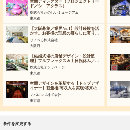
空間ディレクター（プロジェクトリー
ド／シニアクラス）
株式会社たのしいミュージアム
東京都
【大阪募集／業界No.1】設計経験を活
かす。お客様の理想の暮らしに寄り添
うリノベーション設計職
リノベる株式会社
大阪府
【結婚式場の店舗デザイン・設計監
理】フルフレックス＆土日祝休み／東
証上場企業で活躍！
株式会社オンザページ
東京都
空間デザインを革新する【トップデザ
イナー】裁量権/高収入を実現/将来の事
業責任者候補
ノバレンズ株式会社
東京都
条件を変更する