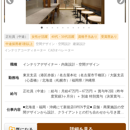
姫路支店（兵庫県姫路市） 岡山支店（鳥取県米子市、岡山県岡山
市） 広島支店（広島県広島市） 福山支店（広島県福山市） 山口
支店（山口県山口市） 高松支店（徳島県徳島市） 福岡支店（福
岡県福岡市、北九州市） 西九州支店（福岡県久留米市、佐賀県佐
賀市、長崎県諫早市） 熊本支店（熊本県熊本市） 大分支店（大
分県大分市） 鹿児島支店（鹿児島県鹿児島市）
正社員（中途）
女性が活躍
40代・50代活躍
資格手当あり
受賞歴あり
中途採用者5割以上
空間デザイン・空間設計
建築設計
インテリアコーディネーター
CADオペレーター
職種
インテリアデザイナー・内装設計・空間デザイン
東京支店（港区赤坂）/ 名古屋本社（名古屋市千種区）/ 大阪支店
勤務地
（心斎橋）/ 北海道（札幌市）/ 福岡県 / 沖縄県
正社員（中途）：
給与：月給47万円～67万円 ＋ 賞与年2回（昨年
給与
度実績3ヶ月分）＋ 別途 特別賞与（決算賞与）
あり
■北海道・福岡・沖縄にて新規店OPEN予定■ 店舗・商業施設の空
仕事内容
※経験、能力、前職の給与などを最大限考慮
間デザインから設計、クライアントとの打ち合わせから引き渡し
し、給与額を決定いたします。
まで、一貫して携わっていただきます！ お客様の夢を形にし、多
※上記月給には、固定残業代（月45時間分／7
くの人々を惹きつけ、笑顔にする空間を創造する、やりがいに満
万円～9万円以上）を含みます。超過分は別途
ちた仕事です。 【具体的な業務内容】 ・クライアントとの打ち
詳細を見る
気になる