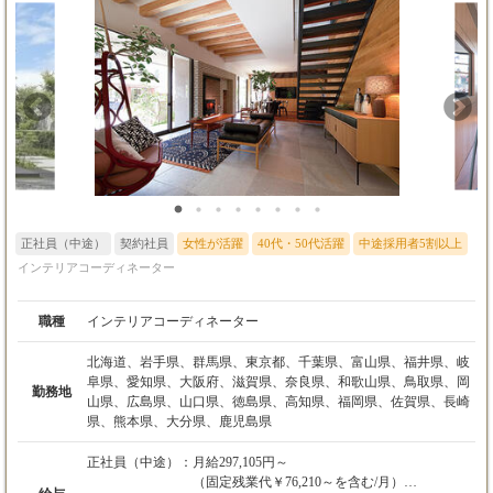
正社員（中途）
契約社員
女性が活躍
40代・50代活躍
中途採用者5割以上
インテリアコーディネーター
職種
インテリアコーディネーター
北海道、岩手県、群馬県、東京都、千葉県、富山県、福井県、岐
阜県、愛知県、大阪府、滋賀県、奈良県、和歌山県、鳥取県、岡
勤務地
山県、広島県、山口県、徳島県、高知県、福岡県、佐賀県、長崎
県、熊本県、大分県、鹿児島県
正社員（中途）：
月給297,105円～
（固定残業代￥76,210～を含む/月）