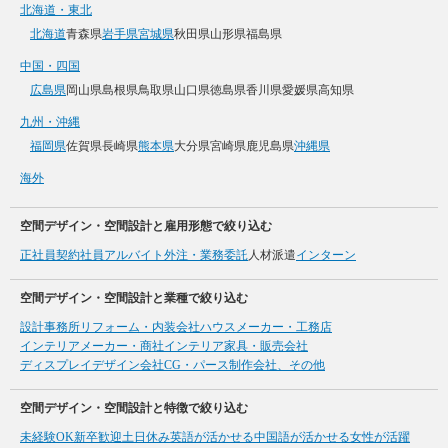
北海道・東北
北海道
青森県
岩手県
宮城県
秋田県
山形県
福島県
中国・四国
広島県
岡山県
島根県
鳥取県
山口県
徳島県
香川県
愛媛県
高知県
九州・沖縄
福岡県
佐賀県
長崎県
熊本県
大分県
宮崎県
鹿児島県
沖縄県
海外
空間デザイン・空間設計と雇用形態で絞り込む
正社員
契約社員
アルバイト
外注・業務委託
人材派遣
インターン
空間デザイン・空間設計と業種で絞り込む
設計事務所
リフォーム・内装会社
ハウスメーカー・工務店
インテリアメーカー・商社
インテリア家具・販売会社
ディスプレイデザイン会社
CG・パース制作会社、その他
空間デザイン・空間設計と特徴で絞り込む
未経験OK
新卒歓迎
土日休み
英語が活かせる
中国語が活かせる
女性が活躍