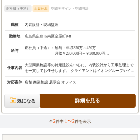
正社員（中途）
土日休み
空間デザイン・空間設計
職種
内装設計・現場監理
勤務地
広島県広島市南区金屋町9-8
正社員（中途）：
給与：年収350万～450万
給与
月収￥230,000円～￥300,000円
固定残業代：41,000円～55,000円/（20~30時間
分）
大型商業施設等の特定建設を中心に、内装設計から工事監理まで
仕事内容
※固定残業代を超える時間外、または土日祝
を一貫してお任せします。 クライアントはイオングループやイズ
日、会社が指定する休日の勤務は全額支給いた
ミなど。大型プロジェクトから小規模改装まで、さまざな業務に
します。
携わっていただきます。 これまで培ってこられた知識と経験を存
対応案件
店舗 商業施設 展示会 オフィス
分に発揮していただくことを期待しています お客様からマネキン
昇給あり：年1回（2024年度実績￥5,000～￥15,
や什器のご依頼をいただいたことをきっかけに、店舗全体のレイ
000）
アウト設計、さらにはオフィス空間の内装提案へと発展すること
詳細を見る
気になる
賞与あり：年2回
も少なくありません。 お客様の潜在的なニーズを掘り下げ、空間
7月・12月（ただし当年の業績による）
の価値を最大化する提案を行うことが、この仕事の醍醐味です。
2024年度実績（年5.5か月分）2年目より査定満
現在は8〜9名の設計担当者が在籍しており、互いに連携しながら
2
1〜2
額
プロジェクトを進めています。 あなたの経験を活かし、チームの
全
件中
件を表示
中心として活躍してください。 大規模な案件を動かす責任は大き
いですが、自分が手掛けた空間が多くの人々で賑わう光景を見た
時の達成感は、何物にも代えがたいやりがいとなるはずです。