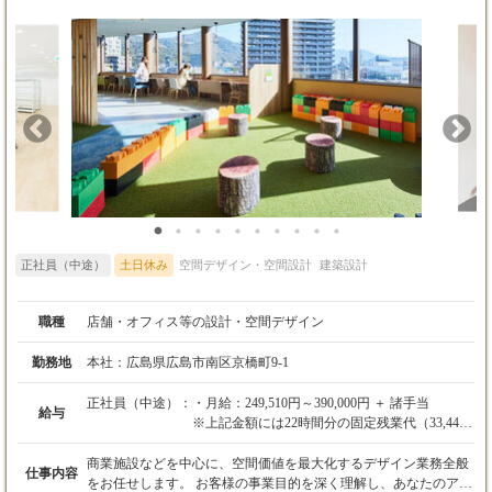
正社員（中途）
土日休み
空間デザイン・空間設計
建築設計
職種
店舗・オフィス等の設計・空間デザイン
勤務地
本社：広島県広島市南区京橋町9-1
正社員（中途）：
・月給：249,510円～390,000円 ＋ 諸手当
給与
※上記金額には22時間分の固定残業代（33,440
円～60,000円）を含みます。超過分は別途支給
します。
商業施設などを中心に、空間価値を最大化するデザイン業務全般
仕事内容
※経験やスキルを考慮の上、決定します。
をお任せします。 お客様の事業目的を深く理解し、あなたのアイ