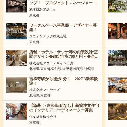
ップ！ プロジェクトマネージャー募
集
SUPERNOVA Inc.
東京都
ワークスペース事業部・デザイナー募
集！
ユニオンテック株式会社
東京都
店舗・ホテル・サウナ等の内装設計/空
間デザイン◆想定年収700万円～◆企
画・設計から引き渡しまで担当
株式会社タクトデザイン工房
北海道/東京都/愛知県/大阪府/福岡県/沖縄県
吉祥寺駅から徒歩1分！ 2027.3新卒歓
迎！
株式会社マイヤーズ
北海道/東京都
【急募！/東京/転勤なし】新築注文住宅
のインテリアコーディネーター募集
住友林業株式会社
東京都