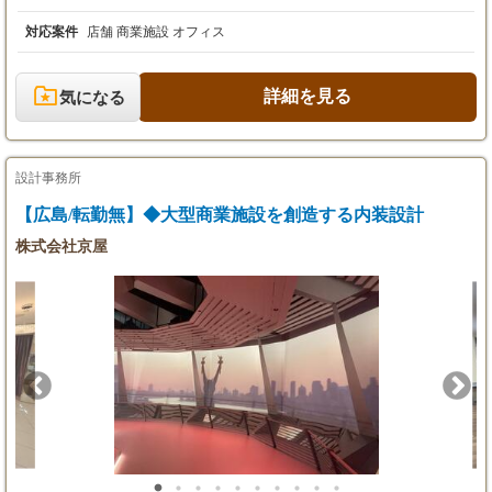
デアと設計でコンセプトを形にしていく仕事です。 ＜具体的な業
・昇給：年1回（7月）
務＞ ・店舗、オフィス等の企画、設計、デザイン提案 ・見積
対応案件
店舗 商業施設 オフィス
・賞与：年2回（6月・12月）※業績による
書、契約書等の書類作成 ・プロジェクトの進行管理サポート 企
・初年度の年収例：365万円～530万円
画から設計、そしてお客様への提案まで一貫して携わることで、
プロジェクトが完成した際の達成感は格別です。 大きな工事案件
詳細を見る
気になる
※試用期間3ヶ月あり
では1件にじっくりと向き合い、看板関連の案件では月に2～3件
期間中の給与：月給220,150円～ ＋ 諸手当
を担当するなど、案件の規模に応じて柔軟に業務を進めていきま
（22時間分の固定残業代29,750円含む。超過分
す。 チームで協力しながらプロジェクトを進めるスタイルで、Ve
は別途支給）
ctorWorksのスキルをお持ちの方はすぐにでもご活躍いただけま
設計事務所
す。 お客様の想いを汲み取り、それを超える提案を生み出す難し
さと面白さの両方を味わいながら、設計業務に集中できる環境で
【広島/転勤無】◆大型商業施設を創造する内装設計
あなたの専門性を存分に発揮してください。
株式会社京屋