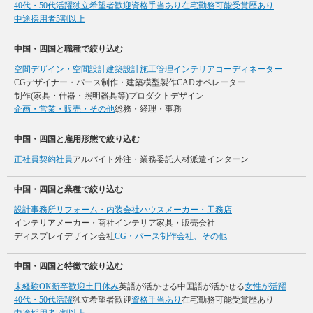
40代・50代活躍
独立希望者歓迎
資格手当あり
在宅勤務可能
受賞歴あり
中途採用者5割以上
中国・四国と職種で絞り込む
空間デザイン・空間設計
建築設計
施工管理
インテリアコーディネーター
CGデザイナー・パース制作・建築模型製作
CADオペレーター
制作(家具・什器・照明器具等)
プロダクトデザイン
企画・営業・販売・その他
総務・経理・事務
中国・四国と雇用形態で絞り込む
正社員
契約社員
アルバイト
外注・業務委託
人材派遣
インターン
中国・四国と業種で絞り込む
設計事務所
リフォーム・内装会社
ハウスメーカー・工務店
インテリアメーカー・商社
インテリア家具・販売会社
ディスプレイデザイン会社
CG・パース制作会社、その他
中国・四国と特徴で絞り込む
未経験OK
新卒歓迎
土日休み
英語が活かせる
中国語が活かせる
女性が活躍
40代・50代活躍
独立希望者歓迎
資格手当あり
在宅勤務可能
受賞歴あり
中途採用者5割以上