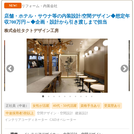
月額（基本給）：186,100円～335,000円
マネジメント（コスト・工事内容・工事工程・施工品質の最適
リフォーム・内装会社
NEW!
固定残業手当/月：63,900円～115,000円（固定残
化） https://design-inc.co.jp/ourprocess
業時間45時間0分/月）
店舗・ホテル・サウナ等の内装設計/空間デザイン◆想定年
超過した時間外労働の残業手当は追加支給
収700万円～◆企画・設計から引き渡しまで担当
想定年収：400万円～720万円
株式会社タクトデザイン工房
正社員（中途）
女性が活躍
40代・50代活躍
資格手当あり
受賞歴あり
中途採用者5割以上
空間デザイン・空間設計
建築設計
インテリアコーディネーター
CADオペレーター