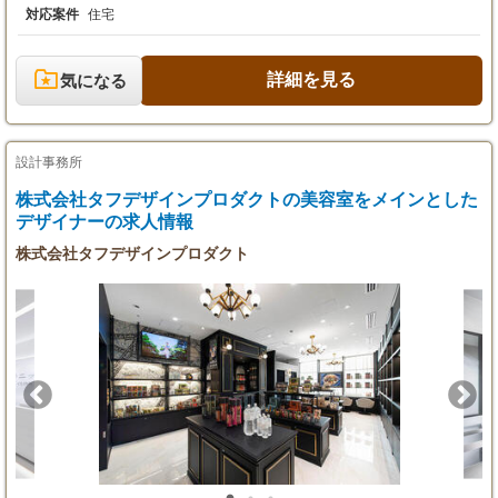
55,000円～106,000円）が含まれます。超過分は
のニーズを汲み取り、オーダーメイドで住宅のプランニングを行
対応案件
住宅
別途支給。
います。お客様と打ち合わせを重ね、イメージを具体化し、最終
※試用期間（6ヶ月）中の給与・待遇に変更は
的には間取り図の確定まで担当します。設計は「JW-CAD」や
ありません。
「Walk in home」など、最新のCADシステムを使用し、効率的に
詳細を見る
気になる
※初年度年収目安：350万円～700万円
進めていきます。 【実施設計】 プラン設計から引き継いだ後、
具体的な建築図面の作成を行います。省エネや構造計算、長期優
【昇給・賞与】
良住宅申請など、設計の最終確認を担当し、施工管理部門へと引
・昇給年2回（6月・12月）
き継ぎます。使用するCADシステムは「ARCHICAD」です。 ど
設計事務所
・賞与年2回（6月・12月）
ちらの業務も、お客様との信頼関係を大切にしながら、確かな技
※賞与額は基本給1ヶ月分×2回＋インセンティ
術でマイホームづくりをサポートします。
株式会社タフデザインプロダクトの美容室をメインとした
ブ
デザイナーの求人情報
株式会社タフデザインプロダクト