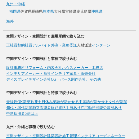
九州・沖縄
福岡県
佐賀県
長崎県
熊本県
大分県
宮崎県
鹿児島県
沖縄県
海外
空間デザイン・空間設計と雇用形態で絞り込む
正社員
契約社員
アルバイト
外注・業務委託
人材派遣
インターン
空間デザイン・空間設計と業種で絞り込む
設計事務所
リフォーム・内装会社
ハウスメーカー・工務店
インテリアメーカー・商社
インテリア家具・販売会社
ディスプレイデザイン会社
CG・パース制作会社、その他
空間デザイン・空間設計と特徴で絞り込む
未経験OK
新卒歓迎
土日休み
英語が活かせる
中国語が活かせる
女性が活躍
40代・50代活躍
独立希望者歓迎
資格手当あり
在宅勤務可能
受賞歴あり
中途採用者5割以上
九州・沖縄と職種で絞り込む
空間デザイン・空間設計
建築設計
施工管理
インテリアコーディネーター