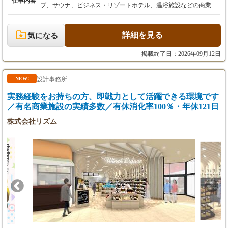
仕事内容
333,000円～400,000円
ブ、サウナ、ビジネス・リゾートホテル、温浴施設などの商業施
※基本給：246,381円～295,953円
設を中心に、空間デザインの設計補助およびCADオペレーター業
※固定残業代：86,619円～104,047円（月45時間
務を担当していただきます。 ■ 主な業務フロー ・図面の作成 V
分）を含む。超過分は別途支給。
ectorworksを使用し、平面図・立面図・展開図・詳細図などを作
詳細を見る
気になる
成します。 ・打ち合わせ・修正 社内のデザイナーの指示に基
■ 賞与・昇給
づき、図面の修正や調整を行います。 ・付随する資料作成 ク
掲載終了日：2026年09月12日
・賞与：年2回（前年実績：計3ヵ月分）
ライアント向けのプレゼンテーション資料や仕上げ表の作成を担
・昇給：年1回
います。 ・現場確認の補助（※適性に応じて） 図面と実際の
現場との整合性の確認や、内装管理の補助業務をお任せする場合
設計事務所
NEW!
※試用期間：6ヶ月（期間中は基本給が3％減額
があります。 有名飲食店やアパレルショップなど、高い意匠性が
実務経験をお持ちの方、即戦力として活躍できる環境です
となります。その他労働条件に変更はありませ
求められるプロジェクトの図面作成を通じて、専門的なスキルを
ん）
／有名商業施設の実績多数／有休消化率100％・年休121日
継続的に磨くことができる環境です。
株式会社リズム