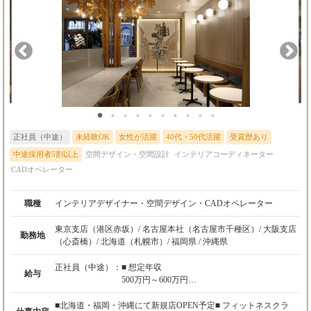
【この仕事のやりがい】 お客様の想像を超えるクオリティを実現
し、「タクトデザイン工房に頼んでよかった」「ここまでこだわ
ってくれてありがとう」といった感謝の言葉をいただけた時、大
きな達成感と誇りを感じられます。 あなたのアイデアと情熱で、
数々の一流店舗・施設を生み出す醍醐味を味わってください。
正社員（中途）
未経験OK
女性が活躍
40代・50代活躍
受賞歴あり
中途採用者5割以上
空間デザイン・空間設計
インテリアコーディネーター
CADオペレーター
職種
インテリアデザイナー・空間デザイン・CADオペレーター
東京支店（港区赤坂）/ 名古屋本社（名古屋市千種区）/ 大阪支店
勤務地
（心斎橋）/ 北海道（札幌市）/ 福岡県 / 沖縄県
正社員（中途）：
■ 想定年収
給与
500万円～600万円
■ 月給
■北海道・福岡・沖縄にて新規店OPEN予定■ フィットネスクラ