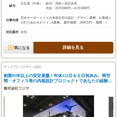
正社員（中途）：
給与：月給＋設計歩合
給与
月給：26万3000円～41万3000円
※固定残業代を含む
※一律手当を含む
完全オーダーメイドの木造住宅の設計・デザイン業務、お客様と
仕事内容
※年齢・経験・能力・資格などにて決定しま
の打ち合わせがメインk業務。 案件規模：2000万円～ 期間：1週
す。
間～4ヶ月まで様々 木造（新築住宅） ※長年付き合いのある協力
※昇給年1回（8月）
会社と案件を進めるため調整し易く働きやすい環境です。 ＜仕事
対応案件
住宅
※賞与年2回（1月、7月）
の流れ＞ ▼社内での打合せ 営業担当から事前にお客様の情報を
ヒアリングし、どのような家が良いかイメージしておきます。そ
＜設計歩合＞ 実施設計終了後に会社規程に基づ
の際、過去の事例やSNSの画像等、打合せ時に参考になりそうな
詳細を見る
気になる
き、インセンティブを支給します。
素材を集めます。 ▼施主様と打合せ＆相談 初回は営業担当と共
固定残業代：4万8000円～7万5000円/30時間
に実施。お客様に改めてご要望をお伺い、理想の家を明確にしま
※固定残業代は残業がない場合も支給し、超過
す。 ▼土地の調査 実際に建築する予定の土地の調査をします。
分は別途支給
土地ごとの建築規制状況や周囲の景観を確認し、施主様の条件に
ディスプレイデザイン会社
※試用期間6ヶ月あり（雇用条件は本採用時と
見合った建築が可能かどうかを確認します。 ※細かな法律・ルー
同じ）
ルがたくさんあるため、必ず役所の確認を行いながら設計を行い
創業95年以上の安定基盤！年休122日＆土日祝休み。商空
ます。 ▼コンセプトの構築＆ご提案 これまでお伺いした内容や
間・オフィス等の内装設計プロジェクトであなたの経験を
調査をもとに、建築のコンセプトを構築しご提案します。 ▼設
活かしませんか？
株式会社フジヤ
計・打合せ 定期的に打合せの機会を設け、設計な内容の確認、要
望のヒアリングを繰り返します。 ▼設計完成／工務担当者へ引継
ぎ 工務担当者に完成した設計図を引き継ぎします。その際、施主
様のご要望・お考えを共有します。 【仕事の特徴】 設計の仕事
はお客様の要望をご予算内でカタチにすることが求められます。
完全自由設計だからこそ、やりがいが十分。お客様とは毎週のよ
うに打合せを重ねながら理想のお家へと近づけていきます。 「2