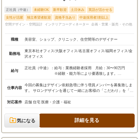
正社員（中途）
未経験OK
新卒歓迎
土日休み
英語が活かせる
女性が活躍
独立希望者歓迎
資格手当あり
中途採用者5割以上
空間デザイン・空間設計
インテリアコーディネーター
企画・営業・販売・その他
職種
美容室、ショップ、クリニック、住空間等のデザイナー
東京本社オフィス/大阪オフィス/名古屋オフィス/福岡オフィス/金
勤務地
沢オフィス
正社員（中途）：
給与：業務経験者採用 月給：30〜90万円
給与
※経験・能力等により優遇致します。
※面接時にお互い納得いくまで話し合いましょ
う。
今回の募集はデザイン依頼急増に伴う増員メンバーを募集致しま
仕事内容
す。 サロンデザインを通じて一緒にお客様の「こだわり」を「カ
賞与年1回、業績に応じて別途決算賞与あり
タチ」にしていきましょう。 弊社リクルートサイト https://tough-d
昇給年1回
p.jp/recruit/ デザイナー全員の個性が際立つホームページの施工事
対応案件
店舗 住宅 医療・介護・福祉
例を見てください。日々更新されるこの多彩な事例が当社の強み
です。 http://www.tough-dp.jp ほとんどの新規依頼がこのホームペ
ージを閲覧して問い合わせがきます。（50件以上/月） 全国5拠点
詳細を見る
気になる
展開。各オフィスでフラットな環境のもとスタッフ同士で刺激を
受け合いながら切磋琢磨してデザインしています。 安心の東証プ
ライム市場上場企業のビューティガレージグループです。会社の