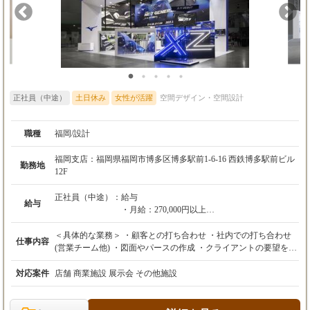
階リビングでスキップフロアを作りたい」 ⇒1階の天井や配管の
位置が限定的になるなど技術的には難しい要望ですが、なんとか
実現！ 「シーリングファンをつけたい」 ⇒通常の天井高のまま
では圧迫感があるので少し高くするため、折り天井をご提案！ こ
のように技術とアイデアとデザインセンス、すべてを総動員さ
せ、設計に取り組みます。 設計は個人の裁量が大きく、スケジュ
ールも自分で組んでいます。上司からの細かな管理や指示もない
正社員（中途）
ため、自分のアイデアをフルに発揮できます。自由な環境だから
土日休み
女性が活躍
空間デザイン・空間設計
こそ、のびのびと、更なるスキルアップができるのです。
職種
福岡/設計
福岡支店：福岡県福岡市博多区博多駅前1-6-16 西鉄博多駅前ビル
勤務地
12F
正社員（中途）：
給与
給与
・月給：270,000円以上
※基本給200,000円以上、固定残業代30時間分5
0,000円以上を含む。30時間を超過した時間外労
＜具体的な業務＞ ・顧客との打ち合わせ ・社内での打ち合わせ
仕事内容
働の残業手当は追加支給。
(営業チーム他) ・図面やパースの作成 ・クライアントの要望をも
・想定年収：400万円～600万円
とにした設計 ・プレゼン・現場チェック 商空間やオフィスを中
・昇給：年1回（4月）
心とした様々な常設空間づくりにおいて、打ち合わせから図面作
対応案件
店舗 商業施設 展示会 その他施設
・賞与：年2回（6月・12月） ※業績賞与、昨年
成、デザインなど、内装設計に関わる一連の業務をお任せいたし
実績4ヵ月
ます。 具体的なプロジェクトとしては、大規模な商業施設の店舗