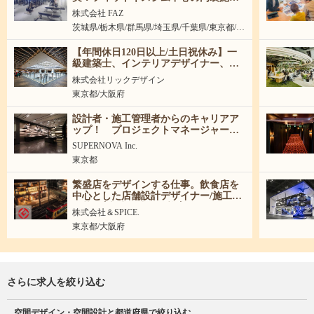
管理／昼間工事メイン
株式会社 FAZ
茨城県/栃木県/群馬県/埼玉県/千葉県/東京都/神
奈川県/大阪府
【年間休日120日以上/土日祝休み】一
級建築士、インテリアデザイナー、企
画プランナー募集
株式会社リックデザイン
東京都/大阪府
設計者・施工管理者からのキャリアア
ップ！ プロジェクトマネージャー募
集
SUPERNOVA Inc.
東京都
繁盛店をデザインする仕事。飲食店を
中心とした店舗設計デザイナー/施工管
理募集│新卒・中途歓迎│
株式会社＆SPICE.
東京都/大阪府
さらに求人を絞り込む
空間デザイン・空間設計と都道府県で絞り込む