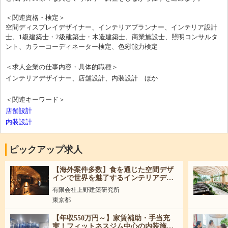
＜関連資格・検定＞
空間ディスプレイデザイナー、インテリアプランナー、インテリア設計
士、1級建築士・2級建築士・木造建築士、商業施設士、照明コンサルタ
ント、カラーコーディネーター検定、色彩能力検定
＜求人企業の仕事内容・具体的職種＞
インテリアデザイナー、店舗設計、内装設計 ほか
＜関連キーワード＞
店舗設計
内装設計
ピックアップ求人
【海外案件多数】食を通じた空間デザ
インで世界を魅了するインテリアデザ
イナー募集！
有限会社上野建築研究所
東京都
【年収550万円～】家賃補助・手当充
実！フィットネスジム中心の内装施工