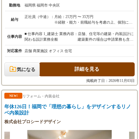
勤務地
福岡県 福岡市 中央区
正社員（中途）：
月給：25万円 〜 35万円
給与
※経験・能力・前職給与を考慮の上、個別に決
定します。
※経験者の方は、面接にてスキルを確認し、35
■ 仕事内容 1_建築士 業務内容：店舗、住宅等の建築・内装設計に
仕事内容
万円以上からのスタートも相談可能です。
関わる設計業務全般 建築案件の場合は申請業務も含む
2_アシスタントスタッフ 業務内容：店舗、住宅等の建築・内装設
【残業代】
計に関わる設計業務の補助 物件担当者の指示の元、作
対応案件
店舗 商業施設 オフィス 住宅
上記月給には、固定残業代(3.8万円~5.3万円/25
図作業などをメインとした業務 ■内容の詳細 住宅や店舗などの建
時間分)を含みます。
築設計・内装設計に関わる業務全般をお任せします。 単なる図面
25時間を超える時間外労働については、別途超
作成にとどまらず、物件のコンセプト立案、ブランディング、グ
詳細を見る
気になる
過分を全額支給します。
ラフィックデザインまでトータルに深く関わることができるのが
当社の特徴です。 【具体的な業務内容】 建築・内装の意匠設
掲載終了日：2026年11月03日
【諸手当・昇給】
計： Vectorworksを使用した図面作成、デザイン提案。 法規対応
（経験者）： 確認申請書類の作成、行政との協議、法的なチェッ
通勤手当：あり
ク業務。 ブランディング・グラフィック： ロゴデザインや販促
リフォーム・内装会社
NEW!
物の提案など、空間に付随するデザイン業務。 現場監理： 福岡
年休126日！福岡で「理想の暮らし」をデザインするリノ
社会保険完備（健康・厚生年金・雇用・労災）
を中心に、全国各地の現場での進捗確認・監修。 「デザインは好
きだが、建築士としての法的な知識も確実に身につけたい」「住
ベ内装設計
昇給：あり
宅から店舗まで幅広いジャンルの経験を積みたい」という意欲的
株式会社プロシードデザイン
な方を歓迎します。
【試用期間】
あり（3ヶ月）