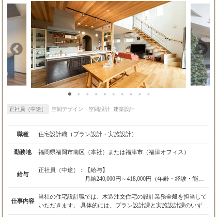
実績：基本給4ヶ月分/年
イメージまでは持てていないお客様には要件整理から携わり、ヒ
アリングした内容をもとにコンセプトからご提案します。 「企業
成長を叶える働き方が出来るオフィス」を軸にコンサルティング
目線のデザインが出来、またお客様ごとに異なるワークプレイス
デザインを提案できることも魅力です。 ◇◆案件実績◆◇ https://
www.frontierconsul.net/works_cat/work-place/ ◇◆仕事の流れ◆◇ ＜
初回訪問・ヒアリング＞ 営業とともにお客様先に訪問し、お客様
の抽象的なイメージを具体的な提案に繋げられるよう、移転・リ
ノベーションの背景やデザインの要望、思いを伺います。 ↓ ＜図
面作成・プレゼン準備＞ ヒアリング内容を元に、図面・プレゼン
資料の作成を行います。プレゼン資料は営業と共同で行います
が、デザインイメージやコンセプトの作成はデザイナーが中心と
正社員（中途）
空間デザイン・空間設計
建築設計
なって動きます。 ↓ ＜お客様へのプレゼン＞ 営業と一緒に提案資
料を持って訪問し、コンセプトやデザインの意図をお伝えしま
す。 ↓ ＜工事・引き渡し＞ プレゼンの結果お仕事を受注したら、
職種
住宅設計職（プラン設計・実施設計）
工事が始まります。現場の管理は施工管理部門や営業がメインで
行ないますが、デザイン性の高い施工箇所など、必要に応じてデ
勤務地
福岡県福岡市南区（本社）または福津市（福津オフィス）
ザイナーが現場で職人に直接指示を出します。 ◇◆社員インタビ
ュー◆◇ https://www.frontierconsul.net/careers/people/
正社員（中途）：
【給与】
給与
月給240,000円～418,000円（年齢・経験・能力
を考慮）
※設計インセンティブあり（プラン設計・実施
当社の住宅設計職では、木造注文住宅の設計業務全般を担当して
仕事内容
設計の担当数に応じて支給）
いただきます。 具体的には、プラン設計課と実施設計課のいずれ
※上記給与にはみなし残業代（40～46時間分、
かに配属され、以下の業務を行います。 【プラン設計】 お客様