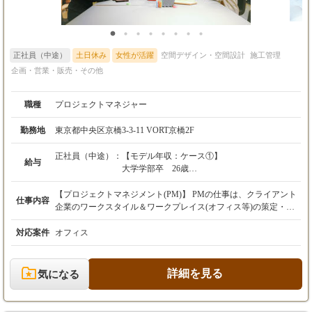
正社員（中途）
土日休み
女性が活躍
空間デザイン・空間設計
施工管理
企画・営業・販売・その他
職種
プロジェクトマネジャー
勤務地
東京都中央区京橋3-3-11 VORT京橋2F
正社員（中途）：
【モデル年収：ケース①】
給与
大学学部卒 26歳
月額：300,000円 ※固定残業手当含む
想定年収：4,800,000円
【プロジェクトマネジメント(PM)】 PMの仕事は、クライアント
仕事内容
企業のワークスタイル＆ワークプレイス(オフィス等)の策定・構
【モデル年収：ケース②】
築プロジェクトにあたり、プログラミングやコンセプトメイクか
大学院卒 35歳
ら設計・施工のマネジメントにいたるまでプロジェクト全体のプ
対応案件
オフィス
月額：400,000円 ※固定残業手当含む
ロセスを描き、そのプロセスを推進させて設定した目的とゴール
想定年収：6,400,000円
の実現をリードする仕事です。 【プロジェクトのプロセス】 プ
ロジェクト計画（目的とゴールの設定、予算・スケジュール・体
詳細を見る
気になる
制の設定） →要件整理（コンセプトおよび要件の抽出、ヒアリン
【月給】
グ・サーベイ・ワークショップなどによる調査） →デザインマネ
250,000円～450,000円（一律手当を含む）
ジメント（デザインチームのアサイン） →コンストラクション