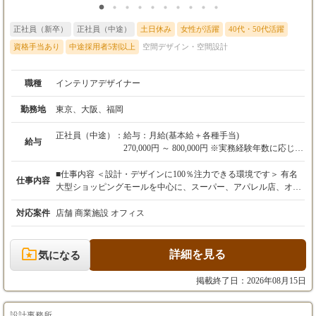
正社員（新卒）
正社員（中途）
土日休み
女性が活躍
40代・50代活躍
資格手当あり
中途採用者5割以上
空間デザイン・空間設計
職種
インテリアデザイナー
勤務地
東京、大阪、福岡
正社員（中途）：
給与：月給(基本給＋各種手当)
給与
270,000円 ～ 800,000円 ※実務経験年数に応じて
変動
■仕事内容 ＜設計・デザインに100％注力できる環境です＞ 有名
仕事内容
(実績による年収ベース)
大型ショッピングモールを中心に、スーパー、アパレル店、オフ
入社3年目(東京オフィス アシスタント)/ 4,300,0
ィスなどの空間デザイン・設計をお任せします。 【具体的な業務
00円
フロー】 ・ニーズのヒアリング・打ち合わせ ・現地調査・コン
対応案件
店舗 商業施設 オフィス
入社9年目( 大阪本社 デザイナー )/ 5,300,000円
セプト立案 ・デザイン案・パースの作成（Vectorworksを使用）
・図面の実施設計 【ここがポイント！】 施工管理は一切なし：
■配属先の居住エリアによる家賃相場や消費者
現場の管理は協力会社に任せているため、夜間の工事立ち会いや
詳細を見る
気になる
物価指数の違いを反映し、
職人さんの手配などに追われることはありません。 チーム制での
各拠点ごとに給与額を最適化し、経験や能力
モノづくり： 2～3名のチームで案件を担当。一人に負担が偏らな
掲載終了日：2026年08月15日
を考慮の上で決定いたします。
い体制を整えています。 デザイナーとしての市場価値： クライ
■経験や能力、勤務地を考慮の上で決定いたし
アントから「〇〇さんに次もお願いしたい」と指名をもらえるほ
ます。
ど、深い信頼関係の中でクリエイティブを発揮できます。
設計事務所