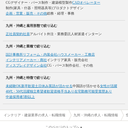
CGデザイナー・パース制作・建築模型製作
CADオペレーター
制作(家具・什器・照明器具等)
プロダクトデザイン
企画・営業・販売・その他
総務・経理・事務
九州・沖縄と雇用形態で絞り込む
正社員
契約社員
アルバイト
外注・業務委託
人材派遣
インターン
九州・沖縄と業種で絞り込む
設計事務所
リフォーム・内装会社
ハウスメーカー・工務店
インテリアメーカー・商社
インテリア家具・販売会社
ディスプレイデザイン会社
CG・パース制作会社、その他
九州・沖縄と特徴で絞り込む
未経験OK
新卒歓迎
土日休み
英語が活かせる
中国語が活かせる
女性が活躍
40代・50代活躍
独立希望者歓迎
資格手当あり
在宅勤務可能
受賞歴あり
中途採用者5割以上
インテリア・建築業界の求人・転職情報
九州・沖縄の求人・転職情報
このページのトップへ▲