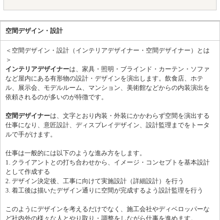
チーフデザインディレクター → サブマネージャー ・経験や志向
に応じて → サブマネージャー・幹部候補 ※経験・能力に応じ、
入社時から上位ポジションでの採用も可能です。
空間デザイン・設計
＜空間デザイン・設計（インテリアデザイナー・空間デザイナー）とは
＞
インテリアデザイナー
は、家具・照明・ブラインド・カーテン・ソファ
など屋内にある有形物の設計・デザインを演出します。飲食店、ホテ
ル、展示会、モデルルーム、マンション、美術館などからの内装演出を
依頼されるのが多いのが特徴です。
空間デザイナー
は、文字とおり内装・外装にかかわらず空間を演出する
仕事になり、意匠設計、ディスプレイデザイン、設計監理までをトータ
ルで手がけます。
仕事は一般的には以下のような進み方をします。
1. クライアントとの打ち合わせから、イメージ・コンセプトを基本設計
として作成する
2. デザイン決定後、工事に向けて実施設計（詳細設計）を行う
3. 着工後は描いたデザイン通りに空間が完成するよう設計監理を行う
このようにデザインを考えるだけでなく、施工会社やディベロッパーな
ど社内外の様々な人とやり取り・調整をしながら仕事を進めます。