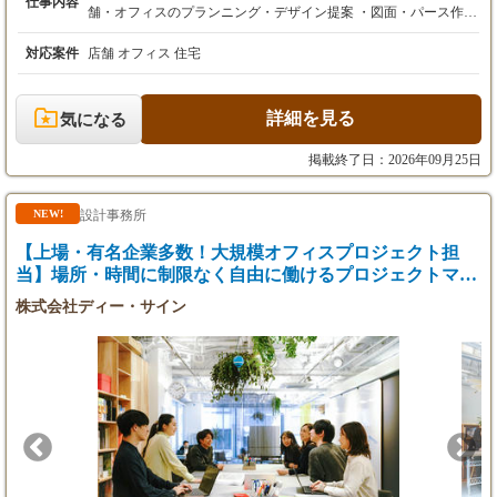
仕事内容
入社3年目・デザイナー/35歳/5,800,000円
舗・オフィスのプランニング・デザイン提案 ・図面・パース作成
（Vectorworks、Illustrator、Photoshopなど） ・施工チームとの連
・スキル/ご経験により優遇
携・進行管理 ・完成後のアフターフォロー 案件は美容室・飲食
対応案件
店舗 オフィス 住宅
・賞与年2回(夏・冬)＋業績連動型の決算賞与
店を中心に、オフィス・商業施設、住宅など幅広い空間に対応し
・案件獲得によるインセンティブ制度
ています。 企画～設計～施工まで一貫して携わることができるた
・昇給：評価に応じて随時
め、デザイナーとして濃くスキルアップできる環境です。
詳細を見る
気になる
【試用期間】試用期間あり
掲載終了日：2026年09月25日
試用期間：3ヶ月
雇用形態、給与は本採用時と同じです。
設計事務所
NEW!
【上場・有名企業多数！大規模オフィスプロジェクト担
当】場所・時間に制限なく自由に働けるプロジェクトマネ
ージャー募集◎20代～30代活躍中！
株式会社ディー・サイン