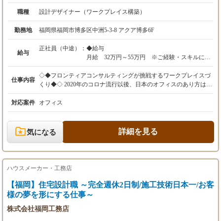
職種
設計デザイナー（ワークプレイス構築）
勤務地
福岡県福岡市博多区中洲5-3-8 アクア博多6F
正社員（中途）：
◆給与
給与
月給 32万円～55万円 ※ご経験・スキルに応
じ決定します
◇◆フロンティアコンサルティングが挑戦するワークプレイスづ
仕事内容
（内訳 30万円：①基本給243,000円 ②業務手
くり◆◇ 2020年のコロナ流行以後、日本のオフィスのあり方は大
当57,000円
きく変化しました。例えば、多様な働き方を可能にするワークプ
内訳 55万円：①基本給445,500円 ②業務手
レイス/オフィスはどうあるべきかなど、環境、空間づくりに手探
対応案件
オフィス
当104,500円）
りの企業も多く存在しています。 私たちフロンティアコンサルテ
住宅補助として2万円を支給する。（住宅費用
ィングは、2007年から一貫してお客様のオフィスづくりを軸に事
の補助と在宅勤務の環境構築のため）
業を拡大してきた知見を活かし、これらの課題に対して「働き
詳細を見る
気になる
業務手当は月30時間分の時間外勤務手当（割増
方」と「働く空間」をデザイン・提案しています。 多様化する現
含む）として支給する。
代においてワークプレイス/オフィスに求められる要素は、イノベ
業務手当を超える時間外勤務手当は別途支給す
ーションの創出、コミュニケーションの活性化、ブランディング
る。
の強化、など企業それぞれが目指す未来によって異なります。 当
ハウスメーカー・工務店
社はオフィス物件仲介、PM・CM、デザイン、設計施工、運用支
◆想定年収
援までを多角的に行うコンサルティングファームとして、オフィ
【福岡】住宅設計職 ～完全週休2日制/施工技術日本一/お客
480万円～750万円
スに新たな価値をつくる為のワークシーンを議論・デザインし、
様の夢を形にする仕事～
「働く人と働く場所の未来をつくる」ためのアイデアや施策を提
◆賞与
株式会社福岡工務店
示しています。 ◇◆仕事のやりがい◆◇ お客様の要望を汲み取
年２回
った上で、広い裁量権でデザインすることができます。 具体的な