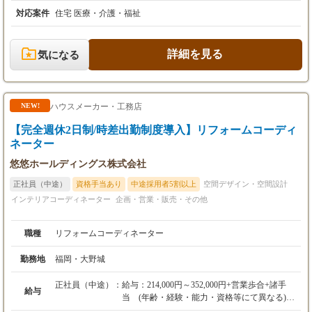
インする内装設計業務をお任せします。 具体的な業務としては、
まずお客様からご要望や理想の住まいのヒアリングを行い、現地
対応案件
住宅 医療・介護・福祉
・昇給：年1回
調査を踏まえてプランニングと図面・パースの作成（Walk in hom
・賞与：年2回（他決算賞与あり）
e/JW-CAD等のCADソフトを使用）を行います。 その後、詳細な
見積作成、施工会社との打ち合わせや調整、そして現場管理まで
詳細を見る
気になる
トータルで携わります。 お客様と直接コミュニケーションを取り
ながら、単なる設計の枠を超え、施工管理やインテリアコーディ
ネートまで一貫して関われるため、設計者として幅広い経験とス
キルを身につけることが可能です。 また、社員自身の「家にこん
ハウスメーカー・工務店
NEW!
なスペースがあれば」「これは要らなかった」といった実体験を
活かし、お客様の理想とあなたのアイデアを融合させるなど、自
【完全週休2日制/時差出勤制度導入】リフォームコーディ
由な発想を存分に発揮できる環境です。 配属先は営業2名、設計2
ネーター
名、広報4名（派遣含む）の計8名体制で、若い社員も多いアット
ホームなスタートアップ集団です。 お客様の潜在的なニーズを引
悠悠ホールディングス株式会社
き出し、多様な制約の中で実現可能なプランに落とし込む難しさ
正社員（中途）
資格手当あり
中途採用者5割以上
空間デザイン・空間設計
や、各関係者との調整力が求められますが、設計としての裁量が
インテリアコーディネーター
企画・営業・販売・その他
大きく、お客様の「理想の暮らし」が実現した瞬間に立ち会える
達成感のある仕事です。
職種
リフォームコーディネーター
勤務地
福岡・大野城
正社員（中途）：
給与：214,000円～352,000円+営業歩合+諸手
給与
当 (年齢・経験・能力・資格等にて異なる)
（初年度想定年収：350万～500万円+営業歩合