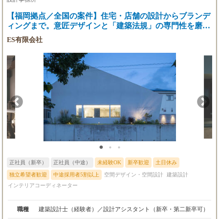
■残業代は別途全額支給しておりますので、月
【福岡拠点／全国の案件】住宅・店舗の設計からブランデ
給にプラスされます。
■試用期間（3ヶ月）あり。その間の給与・待遇
ィングまで。意匠デザインと「建築法規」の専門性を磨く
に変動はありません。
設計士・アシスタント募集
ES有限会社
正社員（新卒）
正社員（中途）
未経験OK
新卒歓迎
土日休み
独立希望者歓迎
中途採用者5割以上
空間デザイン・空間設計
建築設計
インテリアコーディネーター
職種
建築設計士（経験者）／設計アシスタント（新卒・第二新卒可）