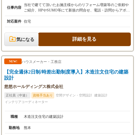
+諸手当）
当社で建てて頂いたお施主様からのリフォーム増築等のご依頼や
仕事内容
ご紹介、HPやSUMO等にて新規の問合せ、電話・訪問からアポイ
※諸手当は、車両手当・家族手当・資格手当・
ント取得したお客様へのリフォーム提案営業をお願い致します。
通勤手当・住宅手当・時間外手当等（会社規定
小さい数十万円のリフォーム依頼から1,000万以上の大型リフォー
対応案件
住宅
有）
ム案件など様々です。 リフォーム営業として提案・販売するだけ
※営業歩合は、1契約により会社規程に基づき
でなく、完成して引渡すまでの全面的にサポートをお願い致しま
給与・賞与に分けてインセンティブ支給致しま
す。 ハウスメーカーとして建築実績(リフォーム実績)も多数ある
詳細を見る
気になる
す。
ため、事例(実物)を持って提案ができます。
※試用期間6ヶ月有（試用期間中の給与条件や
待遇等に変更はありません。）
※待遇条件の詳細については、面接にてご相談
ハウスメーカー・工務店
NEW!
下さい。
※昇給年１回(2月)、賞与年2回(1月・7月)
【完全週休2日制/時差出勤制度導入】木造注文住宅の建築
※賞与額については、営業成果(売上粗利額)に
設計
よって異なる。
悠悠ホールディングス株式会社
正社員（中途）
資格手当あり
空間デザイン・空間設計
建築設計
インテリアコーディネーター
職種
木造注文住宅の建築設計
勤務地
熊本