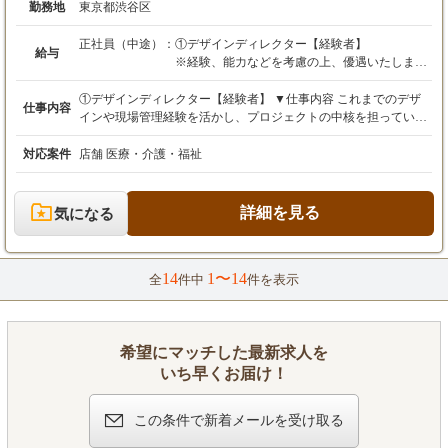
勤務地
東京都渋谷区
正社員（中途）：
①デザインディレクター【経験者】
給与
※経験、能力などを考慮の上、優遇いたします
雇用形態：正社員
【東京支社】月給 30万円〜
①デザインディレクター【経験者】 ▼仕事内容 これまでのデザ
仕事内容
インや現場管理経験を活かし、プロジェクトの中核を担っていた
②デザインディレクター【未経験】
だくポジションです。 ・店舗デザインの企画、提案 ・プロジェ
※経験、能力などを考慮の上、優遇いたします
クト全体のディレクション ・現場管理、進行管理 ・後輩育成、
対応案件
店舗 医療・介護・福祉
雇用形態：正社員
チームマネジメント ・将来的には組織づくり、仕組みづくりにも
【東京支社】月給 25万円〜
参画 全国展開フェーズだからこそ、「決められた枠の中で働く」
のではなく、会社を一緒につくる立場として活躍できます。 ②デ
詳細を見る
気になる
ザインディレクター【未経験】 ▼仕事内容 美容室やネイル・エ
ステサロン、歯科医院などの店舗づくりにおいて、お客様のオモ
イや事業計画をくみ取り、空間として形にしていく仕事です。 未
14
1〜14
経験の方は、いきなりデザインを任せることはありません。 ▼入
全
件中
件を表示
社後の流れ（未経験の場合） ・先輩ディレクターの打ち合わせに
同席 ・店舗づくりの考え方、美容業界の基礎を学ぶ ・資料や見
積り作成、サンプル請求などからスタート ・徐々に、お客様への
提案やディレクションを担当 ▼この仕事で活かせる経験 ・営業
希望にマッチした最新求人を
や接客、販売などの対人コミュニケーション経験 ・社内外との調
いち早くお届け！
整、進行管理経験 ・相手の意図をくみ取る力、段取り力 「デザ
インスキル」よりも、まずは社会人として培ってきた力を重視し
この条件で新着メールを受け取る
ます。 ＊弊社キャリアステップ＊ ・未経験入社 → アシスタント
デザインディレクター → デザインディレクター ・経験者入社 →