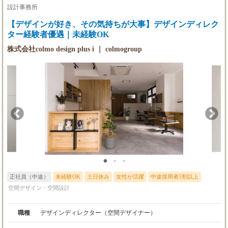
財務状況、売上等をオープンにしております。 「デザイン」をビ
設計事務所
ジネスとして成り立たたせる環境を築き、デザイナーが精一杯活
躍しその成果を還元する事が会社の使命だと考えます。 ひとりで
【デザインが好き、その気持ちが大事】デザインディレク
も多くの方々とお会いしたいと思っています。 ご応募お待ちして
ター経験者優遇｜未経験OK
おります。
株式会社colmo design plus i ｜ colmogroup
正社員（中途）
未経験OK
土日休み
女性が活躍
中途採用者5割以上
空間デザイン・空間設計
職種
デザインディレクター（空間デザイナー）