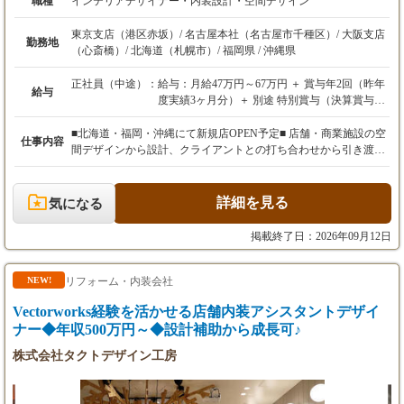
職種
インテリアデザイナー・内装設計・空間デザイン
東京支店（港区赤坂）/ 名古屋本社（名古屋市千種区）/ 大阪支店
勤務地
（心斎橋）/ 北海道（札幌市）/ 福岡県 / 沖縄県
正社員（中途）：
給与：月給47万円～67万円 ＋ 賞与年2回（昨年
給与
度実績3ヶ月分）＋ 別途 特別賞与（決算賞与）
あり
■北海道・福岡・沖縄にて新規店OPEN予定■ 店舗・商業施設の空
仕事内容
※経験、能力、前職の給与などを最大限考慮
間デザインから設計、クライアントとの打ち合わせから引き渡し
し、給与額を決定いたします。
まで、一貫して携わっていただきます！ お客様の夢を形にし、多
※上記月給には、固定残業代（月45時間分／7
くの人々を惹きつけ、笑顔にする空間を創造する、やりがいに満
万円～9万円以上）を含みます。超過分は別途
ちた仕事です。 【具体的な業務内容】 ・クライアントとの打ち
詳細を見る
気になる
全額支給いたします。
合わせ、ヒアリング、コンセプト立案 ・店舗設計、デザイン（Ve
※試用期間6ヶ月あり（期間中の待遇に変更は
ctorworksを使用。基礎知識があれば、経験豊富な上司が丁寧に指
掲載終了日：2026年09月12日
ありません）。
導しますのでご安心ください） ・引き渡し ご経験や希望に応じ
て、インテリアデザイナー・施工管理・CADオペレーターいずれ
【年収例】
かのポジションで選考可能です。 「自分の経験がどの職種に合う
リフォーム・内装会社
NEW!
880万円（入社8年／月給40万円＋賞与）
かわからない」という方も、まずはお気軽にご応募ください！
Vectorworks経験を活かせる店舗内装アシスタントデザイ
1040万円（入社15年／月給45万円＋賞与）
【手がける案件】 ・フィットネスクラブ、サウナ、ビジネスホテ
今回の募集では、想定年収700万円以上が可能
ナー◆年収500万円～◆設計補助から成長可♪
ル、温浴施設、ブライダル施設、飲食店、物販店など、多種多様
です。
な商業施設。 ・設計から施工まで一貫して手がける案件が約8
株式会社タクトデザイン工房
割。残りは施工からの参加となります。 ・工期は1案件あたり1～
2ヶ月程度。並行案件は通常1～2件、繁忙期で4件程度です。 ・1
案件あたり約50名の職人をまとめ、プロジェクトを推進します。