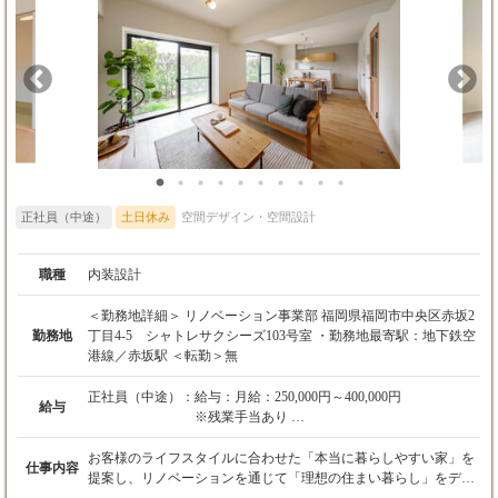
※試用期間中の給与：日給8,500円以上（スキル
により応相談）
正社員（中途）
土日休み
空間デザイン・空間設計
職種
内装設計
＜勤務地詳細＞ リノベーション事業部 福岡県福岡市中央区赤坂2
勤務地
丁目4-5 シャトレサクシーズ103号室 ・勤務地最寄駅：地下鉄空
港線／赤坂駅 ＜転勤＞無
正社員（中途）：
給与：月給：250,000円～400,000円
給与
※残業手当あり
※賃金は、ご本人の経験・資格等を考慮し、選
考を通じて上下する可能性があります。
お客様のライフスタイルに合わせた「本当に暮らしやすい家」を
仕事内容
※給与の中には30時間みなし残業がつき、超え
提案し、リノベーションを通じて「理想の住まい暮らし」をデザ
た分は支給されます。