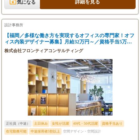
内装や、アミューズメント施設、企業の新製品発表展示会など、
詳細を見る
気になる
多岐にわたる案件を手がけていただきます。 1日の流れとして
は、午前中に社内で営業担当と案件のすり合わせやCADを用いた
図面・パース作成を行い、午後からはクライアント先へ訪問して
要望のヒアリングやプレゼンテーションを行うなど、社内外でア
設計事務所
クティブに動く場面が多くなります。 案件ごとに営業と設計がタ
ッグを組み、全国300社に及ぶ協力会社とも密に連携しながらプ
【福岡／多様な働き方を実現するオフィスの専門家！オフ
ロジェクトを前進させていくのが当社のスタイルです。 福岡支店
ィス内装デザイナー募集】月給32万円～／資格手当5万円
の設計チームには若手からベテランまで幅広い層が在籍してお
／異業界活躍
株式会社フロンティアコンサルティング
り、他拠点のチームとも協力しながら進めるため、周囲のサポー
トを受けつつ自身の強みを存分に発揮できる環境が整っていま
す。 誰もが知るような大型プロジェクトの空間を自らの手でデザ
インし、それが実際に形となって多くの人の目に触れる瞬間に立
ち会えることは、この仕事ならではの大きなやりがいとなるはず
です。 一方で、クライアントの細かな要望に応えつつ、納期やコ
ストの制約の中で最適な空間を創り上げるためには、粘り強い交
渉力や柔軟な対応力が求められるという厳しさもあります。
正社員（中途）
土日休み
女性が活躍
40代・50代活躍
資格手当あり
在宅勤務可能
中途採用者5割以上
空間デザイン・空間設計