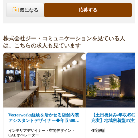
応募する
気になる
株式会社ジー・コミュニケーションを見ている人
は、こちらの求人も見ています
Vectorworks経験を活かせる店舗内装
【土日祝休み/年収450
アシスタントデザイナー◆年収500万
充実】地域密着型の注
円～◆設計補助から成長可♪
集！
インテリアデザイナー・空間デザイン・
住宅設計
CADオペレーター