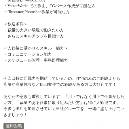
・VectorWorks での作図、CGパース作成が可能な方
・Illustrator,Photoshop作業が可能な方
＜歓迎条件＞
・裁量の大きい環境で働きたい方
・さらにスキルアップを目指す方
＜入社後に活かせるスキル・能力＞
・コミュニケーション能力
・スケジュール管理・事務処理能力
今回は特に即戦力を期待しているため、住宅のみのご経験よりも、
店舗や商業施設などBtoB案件での経験がある方は大歓迎です！
あなたの意欲も重視しています！「川下ではなく川上で仕事がした
い方」「裁量のある仕事に取り組みたい方」は特に大歓迎です。
今後も出店を加速させていく当社グループを、一緒に盛り上げてい
きましょう！
雇用形態