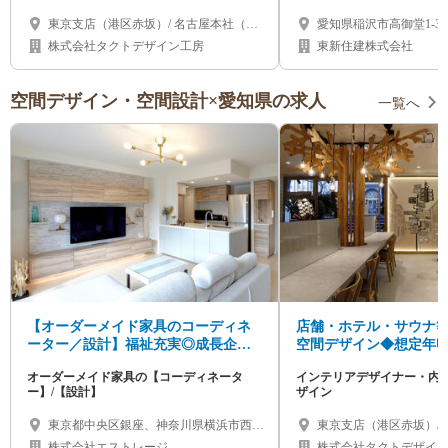
東京支店（港区赤坂）/ 名古屋本社（名
愛知県稲沢市高御堂1-3-1
古屋市千種区）/ 大阪支店（心斎橋）/ 北
株式会社タクトデザイン工房
東新住建株式会社
海道（札幌市）/ 福岡県 / 沖縄県
空間デザイン・空間設計×愛知県の求人
一覧へ
【オーダーメイド家具のコーディネ
店舗・ホテル・サウナ等
ーター／設計】福祉充実◎成長企業
空間デザイン◆想定年収
でキャリアアップ！
企画・設計から引き渡
オーダーメイド家具の【コーディネータ
インテリアデザイナー・内
ー】/【設計】
ザイン
東京都中央区銀座、神奈川県横浜市西
東京支店（港区赤坂）/
区、愛知県名古屋市千種区
古屋市千種区）/ 大阪支
株式会社エストレージ
株式会社タクトデザイ