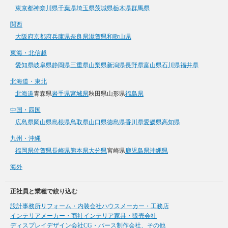
東京都
神奈川県
千葉県
埼玉県
茨城県
栃木県
群馬県
関西
大阪府
京都府
兵庫県
奈良県
滋賀県
和歌山県
東海・北信越
愛知県
岐阜県
静岡県
三重県
山梨県
新潟県
長野県
富山県
石川県
福井県
北海道・東北
北海道
青森県
岩手県
宮城県
秋田県
山形県
福島県
中国・四国
広島県
岡山県
島根県
鳥取県
山口県
徳島県
香川県
愛媛県
高知県
九州・沖縄
福岡県
佐賀県
長崎県
熊本県
大分県
宮崎県
鹿児島県
沖縄県
海外
正社員と業種で絞り込む
設計事務所
リフォーム・内装会社
ハウスメーカー・工務店
インテリアメーカー・商社
インテリア家具・販売会社
ディスプレイデザイン会社
CG・パース制作会社、その他