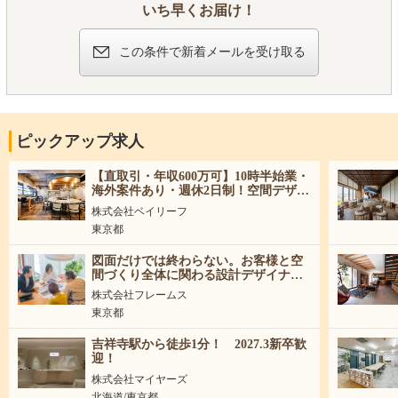
いち早くお届け！
・昇給：年１回（2月）
・賞与：定無し (決算賞与支給4年継続中）
この条件で新着メールを受け取る
【試用期間】
あり
（※試用期間ありの場合の記載例※）
試用期間：3ヵ月間（本採用時と条件変更な
ピックアップ求人
し）
【年収例】
【直取引・年収600万可】10時半始業・
年収470万円／30歳（入社３年目）：月給39.1万
海外案件あり・週休2日制！空間デザイ
円＋賞与＋諸手当
ナー募集！
株式会社ベイリーフ
年収750万円／37歳（入社６年目）：月給42万
東京都
円＋役職手当+諸手当
図面だけでは終わらない。お客様と空
間づくり全体に関わる設計デザイナー
｜未経験可
株式会社フレームス
東京都
吉祥寺駅から徒歩1分！ 2027.3新卒歓
迎！
株式会社マイヤーズ
北海道/東京都