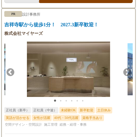
の図面をお客様から共有いただくため、0ベースからのデザイン
ではございません。 ※2～3件程度のデザイン案件を同時並行いた
設計事務所
PR
だくこともございます。 ※コンセプトに応じたインテリアの選定
についても積極的に提案下さい。 ※デザイナーとしての経験やス
吉祥寺駅から徒歩1分！ 2027.3新卒歓迎！
キルに応じて、顧客把握や商談の進め方を体得していただく為
に、セールスパーソンとして修行を積んでいただく場合もござい
株式会社マイヤーズ
ます。
正社員（新卒）
正社員（中途）
未経験OK
新卒歓迎
土日休み
英語が活かせる
女性が活躍
40代・50代活躍
資格手当あり
空間デザイン・空間設計
施工管理
総務・経理・事務