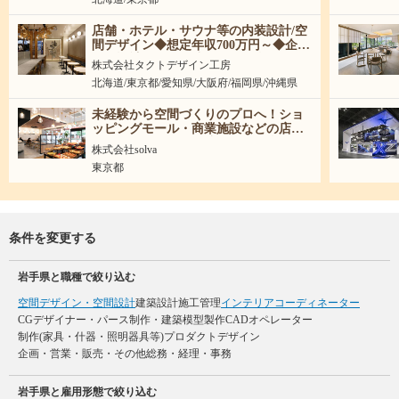
店舗・ホテル・サウナ等の内装設計/空
間デザイン◆想定年収700万円～◆企
画・設計から引き渡しまで担当
株式会社タクトデザイン工房
北海道/東京都/愛知県/大阪府/福岡県/沖縄県
未経験から空間づくりのプロへ！ショ
ッピングモール・商業施設などの店舗
づくりを企画から引渡しまで担当する
株式会社solva
空間ディレクター
東京都
条件を変更する
岩手県と職種で絞り込む
空間デザイン・空間設計
建築設計
施工管理
インテリアコーディネーター
CGデザイナー・パース制作・建築模型製作
CADオペレーター
制作(家具・什器・照明器具等)
プロダクトデザイン
企画・営業・販売・その他
総務・経理・事務
岩手県と雇用形態で絞り込む