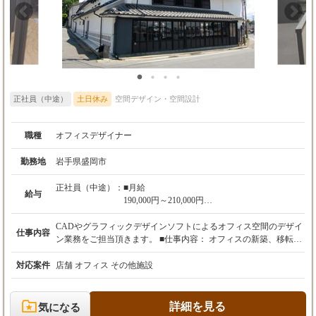
姫路支店（兵庫県姫路市） 岡山支店（鳥取県米子市、岡山県岡山
市） 広島支店（広島県広島市） 福山支店（広島県福山市） 山口
支店（山口県山口市） 高松支店（徳島県徳島市） 福岡支店（福
岡県福岡市、北九州市） 西九州支店（福岡県久留米市、佐賀県佐
賀市、長崎県諫早市） 熊本支店（熊本県熊本市） 大分支店（大
分県大分市） 鹿児島支店（鹿児島県鹿児島市）
正社員（中途）
土日休み
空間デザイン・空間設計
職種
オフィスデザイナー
勤務地
岩手県盛岡市
正社員（中途）：
■月給
給与
190,000円～210,000円
■予定年収
CADやグラフィックデザインソフトによるオフィス空間のデザイ
仕事内容
250万円～350万円
ン業務をご担当頂きます。 ■仕事内容： オフィスの新築、移転、
改装、レイアウト変更を必要とされるお客様のために快適な空間
※試用期間3ヶ月あり
をデザインしていただきます。 弊社セールスパーソンがお客様か
対応案件
店舗 オフィス その他施設
※昇給：年1回（4月）
ら確認してくるご要望にマッチした空間をデザインしていただき
※賞与：年2回
ます。 オフィス家具、各種OA機器やパーテーションのレイアウ
トデザインは基より、壁面や天井等、お客様のコンセプトに沿っ
詳細を見る
気になる
たオフィス空間全般のデザイン業務をお願いいたします。 ※建物