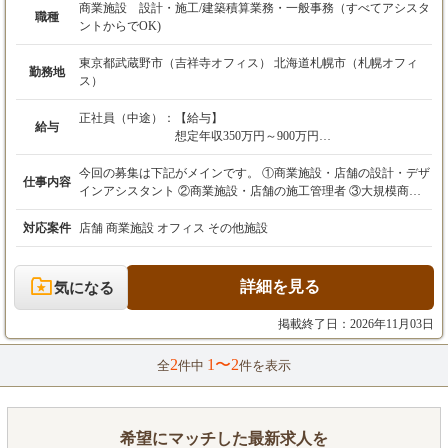
商業施設 設計・施工/建築積算業務・一般事務（すべてアシスタ
職種
ントからでOK)
東京都武蔵野市（吉祥寺オフィス） 北海道札幌市（札幌オフィ
勤務地
ス）
正社員（中途）：
【給与】
給与
想定年収350万円～900万円
月給29万円～75万円
※経験・スキルを考慮の上、決定します。
今回の募集は下記がメインです。 ①商業施設・店舗の設計・デザ
仕事内容
インアシスタント ②商業施設・店舗の施工管理者 ③大規模商業
【残業代】
施設 木造造作・家具工事設計(施工図）及び施工管理者 ④建築
（※固定残業制・みなし残業制の場合の記載例
案件の積算業務、キープラン作成など
対応案件
店舗 商業施設 オフィス その他施設
※）
上記月給は、固定残業代7.2万円～18万円／45時
間分を含みます。
詳細を見る
気になる
時間外労働が設定時間を超えた場合は、別途超
過分を全額支給します。
掲載終了日：2026年11月03日
【諸手当】
2
1〜2
全
件中
件を表示
・インセンティブ：あり
・資格手当：10,000円～50,000円／月
・役職手当：50,000円～200,000円／月
希望にマッチした最新求人を
【昇給・賞与】