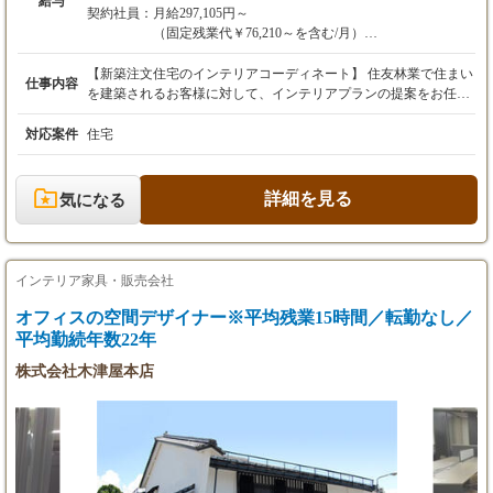
給与
※別途時間外手当あり（月給に含まれる41時間
契約社員：
月給297,105円～
を超過した時間外労働分について支給）
（固定残業代￥76,210～を含む/月）
※別途交通費支給
※別途時間外手当あり（月給に含まれる41時間を超過
※別途業績手当は賞与にて支給
した時間外労働分について支給）
【新築注文住宅のインテリアコーディネート】 住友林業で住まい
仕事内容
※別途交通費支給
を建築されるお客様に対して、インテリアプランの提案をお任せ
【年収例】
※別途業績手当は賞与にて支給
します。 具体的には ■インテリア提案（家具・照明・カーテン
20代：450～550万円程度（基本年収400万円＋
等） ■空間提案（配線配灯計画・室内の内装提案） ■トータルイ
対応案件
住宅
業績賞与）
【年収例】
ンテリアプラン提案（システムキッチン・アート）など 住友林業
30代：450～600万円（基本年収450万円＋業績
20代：450～550万円程度（基本年収400万円＋業績賞
ならではの木の温かみを存分に生かした、心安らげる住宅をトー
賞与）
与）
タル提案にてデザインをしていただくことが出来ます。 【勤務
詳細を見る
気になる
※初年後は満額支給とはならないため、2年目
30代：450～600万円（基本年収450万円＋業績賞与）
地】 池袋支店（東京都豊島区） 東京東支店（東京都江東区） 東
以降のイメージとなります。
※初年後は満額支給とはならないため、2年目以降の
京中央支店（東京都新宿区） 多摩支店（東京都立川市） 札幌支
イメージとなります。
店（北海道札幌市） 盛岡支店（岩手県盛岡市） 水戸支店（茨城
県水戸市） つくば支店（茨城県つくば市） 群馬支店（群馬県高
インテリア家具・販売会社
崎市） 池袋支店（東京都豊島区） 千葉支店（千葉県千葉市、木
更津市） 柏支店（千葉県柏市） 成田支店（千葉県成田市） 富山
オフィスの空間デザイナー※平均残業15時間／転勤なし／
支店（富山県富山市） 福井支店（福井県福井市） 信州支店（長
平均勤続年数22年
野県長野市、長野県松本市） 岐阜支店（岐阜県岐阜市） 静岡支
株式会社木津屋本店
店（静岡県静岡市） 静岡東支店（静岡県沼津市） 浜松支店（静
岡県浜松市） 岡崎支店（愛知県岡崎市） 名古屋支店（愛知県名
古屋市） 名古屋中央支店（愛知県名古屋市） 名古屋南支店（愛
知県名古屋市 豊橋支店（愛知県豊橋市） 滋賀支店（滋賀県草津
市） 大阪支店（大阪府大阪市） 大阪北支店（大阪府豊中市） 大
阪南支店（大阪府堺市） 奈良支店（奈良県生駒市） 和歌山支店
（和歌山県和歌山市） 神戸支店（兵庫県神戸市、兵庫県西宮市）