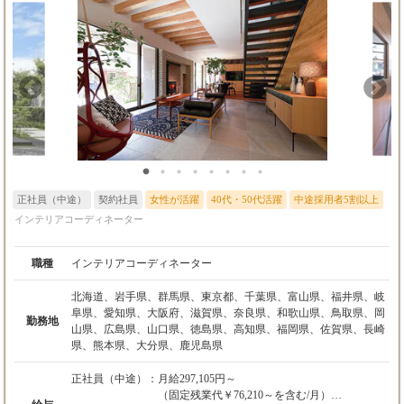
正社員（中途）
契約社員
女性が活躍
40代・50代活躍
中途採用者5割以上
インテリアコーディネーター
職種
インテリアコーディネーター
北海道、岩手県、群馬県、東京都、千葉県、富山県、福井県、岐
阜県、愛知県、大阪府、滋賀県、奈良県、和歌山県、鳥取県、岡
勤務地
山県、広島県、山口県、徳島県、高知県、福岡県、佐賀県、長崎
県、熊本県、大分県、鹿児島県
正社員（中途）：
月給297,105円～
（固定残業代￥76,210～を含む/月）