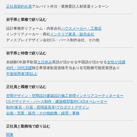
正社員
契約社員
アルバイト
外注・業務委託
人材派遣
インターン
岩手県と業種で絞り込む
設計事務所
リフォーム・内装会社
ハウスメーカー・工務店
インテリアメーカー・商社
インテリア家具・販売会社
ディスプレイデザイン会社
CG・パース制作会社、その他
岩手県と特徴で絞り込む
未経験OK
新卒歓迎
土日休み
英語が活かせる
中国語が活かせる
女性が活躍
40代・50代活躍
独立希望者歓迎
資格手当あり
在宅勤務可能
受賞歴あり
中途採用者5割以上
正社員と職種で絞り込む
空間デザイン・空間設計
建築設計
施工管理
インテリアコーディネーター
CGデザイナー・パース制作・建築模型製作
CADオペレーター
制作(家具・什器・照明器具等)
プロダクトデザイン
企画・営業・販売・その他
総務・経理・事務
正社員と勤務地で絞り込む
関東