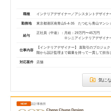
職種
インテリアデザイナー／アシスタントデザイナ
勤務地
東京都港区南青山5-4-35 たつむら青山マンシ
正社員（中途）：
月給：29万円〜45万円
給与
※シニアインテリアデザイナー
万円以上（月給目安：50万円
【インテリアデザイナー】 直取引のプロジェク
仕事内容
階から設計監理まで裁量を持って一貫して担当
※いずれも経験・実績を考慮
［要件定義・企画立案］ オーナーと直接折衝し、事業の目的やコン
します。
対応案件
店舗
セプトを抽出・言語化します。 ［基本・実施設計］ VectorWor
※3ヶ月の試用期間あり（期
enderWorksを用いて、コンセプトを精緻な
更はありません）。
込みます。 ［プレゼンテーション］ 意匠の合理性や費用対効果をク
ライアントへ論理的に提案します。 ［現場監理］ 施工会社との
気に
な連携を図り、着工から竣工までの品質・工程を統
シスタントデザイナー】 実務の最前線でプロの
ら、空間設計のプロセスを体系的に習得していただき
サポート］ VectorWorksを使用した各種図面の作成補助。 ［資料作
設計事務所
NEW!
成］ Illustrator、Photoshopを用いたプレゼンテーション資料のブラ
ッシュアップ。 ［プロジェクト同行］ クライアントとの打ち合わせ
Cheng Chung Design