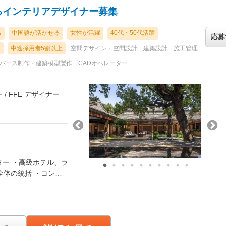
材
るインテリアデザイナー募集
からプロジェクトをコ
る
中国語が活かせる
女性が活躍
40代・50代活躍
応募
き、成果は給与へダ
り
中途採用者5割以上
空間デザイン・空間設計
建築設計
施工管理
到達も可能）。 ★アシ
JTと明確なキャリア
・パース制作・建築模型製作
CADオペレーター
/ FFE デザイナー
決定します。
ター ・高級ホテル、ラ
体の統括 ・コンセ
ントへの提案・プレ
し）
質・スケジュール・
るプロジェクト推進