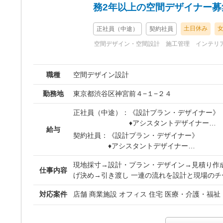
務2年以上の空間デザイナー募
土日休み
正社員（中途）
契約社員
空間デザイン・空間設計
施工管理
インテリ
職種
空間デザイン設計
勤務地
東京都渋谷区神宮前４−１−２４
正社員（中途）：
《設計プラン・デザイナー》
♦︎アシスタントデザイナー
給与
住宅やインテリア関連会社で
契約社員：
《設計プラン・デザイナー》
間についての知識はあるが、
♦︎アシスタントデザイナー
ずはアシスタントデザイナー
住宅やインテリア関連会社での業務
現地採寸→設計・プラン・デザイン→見積り作
ます。
いての知識はあるが、業界未経験者
仕事内容
げ決め→引き渡し 一連の流れを設計と現場のチ
半年〜2年ほどでデザイナー
ントデザイナーとして勤務してもら
す。 《設計プラン・デザイナー》 ・現地採寸・レイアウトプラン・
【給与】
半年〜2年ほどでデザイナーに昇格
対応案件
店舗 商業施設 オフィス 住宅 医療・介護・福祉
デザイン・パース・施工図など。 ・ヘアサロン
想定年収240万円～300万円
【給与】
宅・オフィスなど多岐に渡るので、クライアン
月給20万円～25万円
想定年収240万円～300万円
想が必要です。 《現場監督》 ・現地採寸、打ち合わせ立会い、各業
※経験・スキルを考慮の上、
月給20万円～25万円