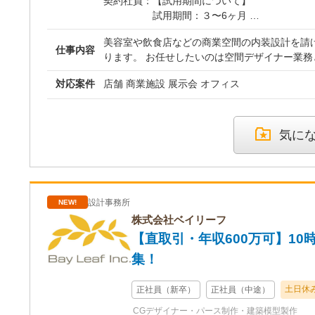
契約社員：
【試用期間について】
これまで監督業務だけだった
【給与】
いたします。
試用期間：３〜6ヶ月
関わっていただくチャンスが
想定年収300万円～440万円
※上記額には固定残業代（45時
※期間中は契約社員雇用となります
【給与】
月給25万円～37万円
美容室や飲食店などの商業空間の内装設計を請
66,103円）を含みます。超
※期間満了後、正社員として登用し
想定年収300万円～440万円
※経験・スキルを考慮の上、決定し
仕事内容
ります。 お任せしたいのは空間デザイナー業務
※期間中の給与・待遇に変更はあり
月給25万円～37万円
※業界未経験者は月給20万円～25
ちろん、現地調査や現場管理などチームで一貫
【年収例：入社後のステップ
※経験・スキルを考慮の上、
慮し上下します。
対応案件
店舗 商業施設 展示会 オフィス
す。 お客様や業者、職人さんと打ち合わせしながら、お客様の想い
年収500万円 ／ 30歳（入
□中途入社
※業界未経験者は月給20万円
【残業代】
が詰まった店舗をつくり上げてください。 実際
用）
月給：300,000円 ～ 600,000円
ルを考慮し上下します。
残業代は、別途支給いたします。
様との打ち合わせや現場の指揮などをとってい
月給35万円 ＋ 賞与（年2回）
※経験・能力・前職の給与を最大限
【残業代】
【諸手当】
す。 プロジェクトの進み方 ・現地調査〜ヒアリング ｜ ・レイアウト
ます。
気に
残業代は、別途支給いたしま
・インセンティブ：あり
作成 ｜ ・CG作成/協力会社へ見積り依頼 ｜ 
年収800万円 ／ 35歳（P
※上記額には固定残業代（45時間分／83
【諸手当】
・昼食手当
出/ご提案 ｜ ・施工 ｜ ・確認/品質管理/改善 
月給50万円 ＋ 賞与（年2回
円）を含みます。超過分は全額支給
・インセンティブ：あり
【昇給・賞与】
支給実績あり）
・昼食手当
・昇給：適時
【昇給・賞与】
・賞与：年2回（6月、12月）
設計事務所
NEW!
・昇給：適時
【試用期間】あり
株式会社ベイリーフ
・賞与：年2回（6月、12月）
試用期間：6ヵ月間（本採用時と条
【直取引・年収600万可】1
【試用期間】あり
※試用期間中は、福利厚生が制限さ
試用期間：6ヵ月間（本採用
す。
集！
※試用期間中は、福利厚生が
ります。
土日休
正社員（新卒）
正社員（中途）
CGデザイナー・パース制作・建築模型製作