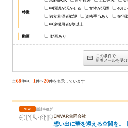
未経験OK
新卒歓迎
土日休み
英
中国語が活かせる
女性が活躍
40代
特徴
独立希望者歓迎
資格手当あり
在宅
中途採用者5割以上
動画
動画あり
この条件で
新着メールを受け
68
1
20
全
件中、
件〜
件を表示しています
設計事務所
NEW!
EMVAR合同会社
想い出に華を添える空間を。【