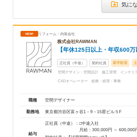
者連絡及び管理 ・積算や工程管理、適正により
※経験・スキルを考慮の上、決定し
気に
兼任 ※設計や現場の枠に縛られず、デザインし
♦︎空間デザイナー・ディレク
ど自身の成長につながる働き方を見つけて行き
案件一通りの接客、設計及び
♦︎空間デザイナー・ディレクター
理、引き渡しまでを担当する
案件一通りの接客、設計及び制作、
とし、
渡しまでを担当する業務を空間デザ
リフォーム・内装会社
NEW!
ディレクターは空間デザイナ
ディレクターは空間デザイナーの業
株式会社RAWMAN
業、予算管理、現場管理、ス
算管理、現場管理、スタッフ管理業
ます。
【年休125日以上・年収60
【給与】
【給与】
想定年収300万円～440万円
想定年収300万円～440万円
月給25万円～37万円
新卒歓迎
正社員（中途）
契約社員
月給25万円～37万円
※経験・スキルを考慮の上、決定し
空間デザイン・空間設計
施工管理
インテリ
※経験・スキルを考慮の上、
※業界未経験者はアシスタントデザ
※業界未経験者はアシスタン
CADオペレーター
総務・経理・事務
す。
《現場監督》
♦︎現場監督・現場デザイナー
《現場監督》
職種
空間デザイナー
デザイナーと共に案件一通りの接客
♦︎現場監督・現場デザイナー
確認、現場監督業務に従事します。
勤務地
東京都渋谷区富ヶ谷1－9－15星ビル５F
デザイナーと共に案件一通り
く希望や適正によりデザイナー業務
の進捗確認、現場監督業務に
があります。
正社員（中途）：
□中途入社
業務だけでなく希望や適正に
これまで監督業務だけだった方も設
月給：300,000円 ～ 600,00
兼任してもらうことがありま
ていただくチャンスがあります。
給与
※経験・能力・前職の給与を