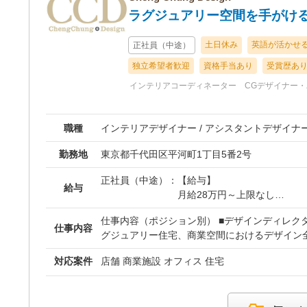
への同席、議事録の作成。 ［マテリアル管理］ 空間を構成する素
ラグジュアリー空間を手がけ
サンプルの手配、および模型製作。 ▶︎ キャリアとやりがい ★代理店
を挟まないダイレクトな折衝により、上流工程
土日休み
英語が活かせ
正社員（中途）
ントロールできます。 ★明確な評価基準に基づ
独立希望者歓迎
資格手当あり
受賞歴あ
イレクトに還元されます（年収700万円以上の
スタント層には、独り立ちを見据えた実践的なO
インテリアコーディネーター
CGデザイナー
パスを用意しています。
職種
インテリアデザイナー / アシスタントデザイナー 
勤務地
東京都千代田区平河町1丁目5番2号
正社員（中途）：
【給与】
給与
月給28万円～上限なし
※経験・スキルを考慮の上、
仕事内容（ポジション別） ■デザインディレク
仕事内容
グジュアリー住宅、商業空間におけるデザイン全
【試用期間】
プト立案およびデザイン方針の策定 ・クライア
あり（本採用時と条件変更な
対応案件
店舗 商業施設 オフィス 住宅
ゼンテーションの主導 ・プロジェクト全体の品
コスト管理 ・日本および海外拠点との連携によ
・チームマネジメント（指導・評価・育成） ■シニアデザイナー ・高