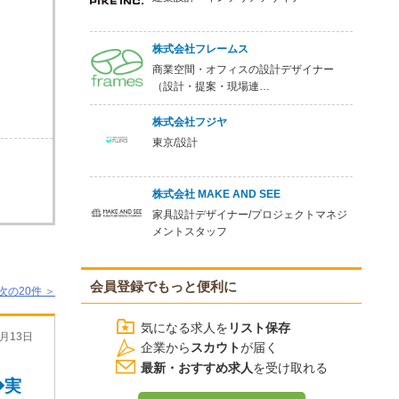
株式会社フレームス
商業空間・オフィスの設計デザイナー
（設計・提案・現場連…
株式会社フジヤ
東京/設計
株式会社 MAKE AND SEE
家具設計デザイナー/プロジェクトマネジ
メントスタッフ
会員登録でもっと便利に
次の20件 ＞
気になる求人を
リスト保存
月13日
企業から
スカウト
が届く
最新・おすすめ求人
を受け取れる
◆実