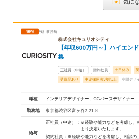
級ホテル、ラグジュアリー住宅、商業空間の設計
気に
コンセプトに基づく空間デザインの具体化（基本
ライアントとの打ち合わせおよび設計提案 ・プ
理および関係各所との調整 ・海外拠点との設計
ュニアデザイナーの指導・サポート ■デザイナー ・高級ホテル、ラグ
設計事務所
NEW!
ジュアリー住宅、商業空間における設計補助業務 
AD等）および修正対応 ・パース・プレゼン資
株式会社キュリオシティ
テリアル選定・サンプル管理補助 ・社内外メン
【年収600万円～】ハイエンド
整業務
集
土日休み
正社員（中途）
契約社員
受賞歴あり
中途採用者5割以上
空間デザ
職種
インテリアデザイナー、CGパースデザイナー
勤務地
東京都渋谷区富ヶ谷2-21-8
正社員（中途）：
※経験や能力などを考慮し、
より決定いたします。
給与
1. 年収約600-900万円(月給12ヶ月+固定ボーナス
契約社員：
※経験や能力などを考慮し、相談の