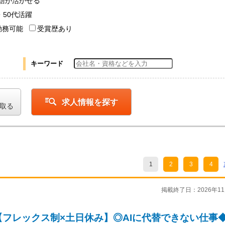
語が活かせる
・50代活躍
勤務可能
受賞歴あり
キーワード
求人情報を探す
取る
1
2
3
4
掲載終了日：2026年11
フレックス制×土日休み】◎AIに代替できない仕事