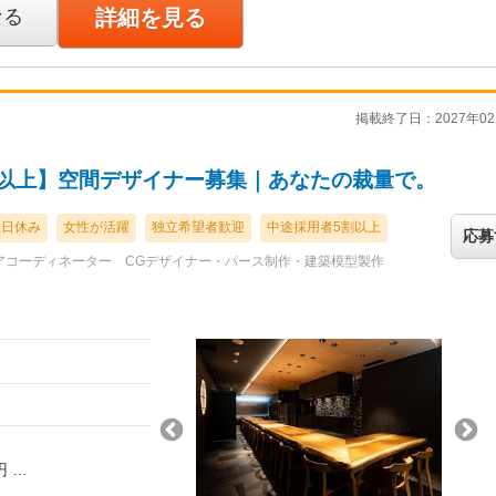
設計、デザイン業務
ます。
なる
詳細を見る
ながら現場も行うな
ター
ましょう。
制作、現場の進捗管
業務を空間デザイナー
現場の進捗管理、引き
イナーとし、
掲載終了日：2027年02
ーの業務に追加して営
務に追加して営業、予
タッフ管理業務を指し
務を指します。
0万以上】空間デザイナー募集｜あなたの裁量で。
土日休み
女性が活躍
独立希望者歓迎
中途採用者5割以上
応募
ます。
アコーディネーター
CGデザイナー・パース制作・建築模型製作
決定します。
イナーとなります。
トデザイナーとなりま
、設計及び制作の進捗
現場監督業務だけでな
の接客、設計及び制作
も兼任してもらうこと
従事します。現場監督
よりデザイナー業務も
計やデザインに関わっ
0円
す。
最大限考慮の上、決定