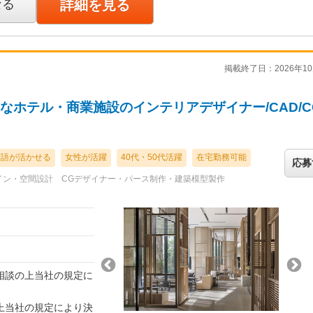
業務全般を担当 ・
なる
詳細を見る
〜実施設計） ・ク
ロジェクトの進行管
連携・調整業務 ・ジ
掲載終了日：2026年10
・図面作成（AutoC
料の作成サポート ・マ
バーとの基本的な調
なホテル・商業施設のインテリアデザイナー/CAD/C
英語が活かせる
女性が活躍
40代・50代活躍
在宅勤務可能
応募
イン・空間設計
CGデザイナー・パース制作・建築模型製作
相談の上当社の規定に
上当社の規定により決