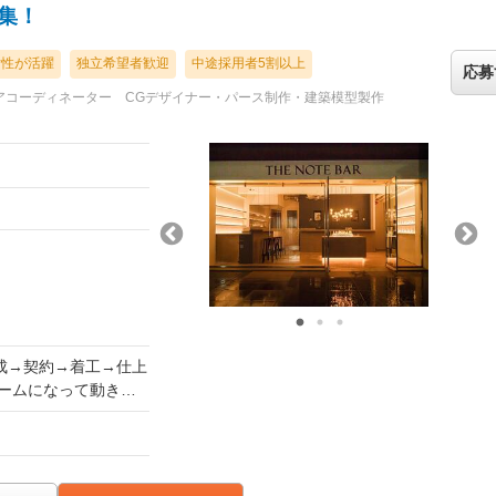
集！
女性が活躍
独立希望者歓迎
中途採用者5割以上
応募
アコーディネーター
CGデザイナー・パース制作・建築模型製作
の業務経験があり、空
業界未経験者の方は先
として勤務してもらい
経験があり、空間につ
成→契約→着工→仕上
の方は先ずはアシスタ
ームになって動きま
に昇格。
います。
。
・飲食店・物販・住
トに合わせて柔軟な発
決定します。