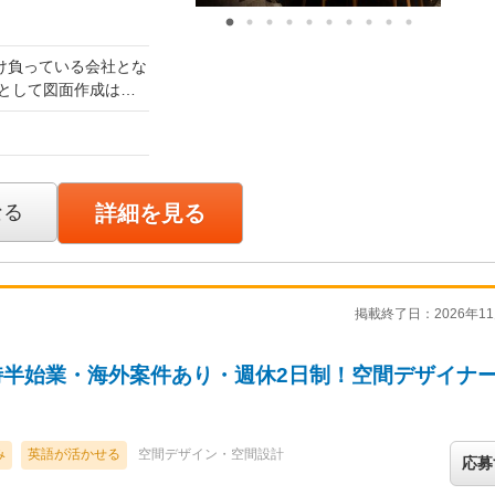
方も設計やデザインに
あります。
間分／83,052円～1
。
け負っている会社とな
過分は全額支給します。
ます。
ます。
として図面作成はも
ません。
万円開始後スキルを考
して行っていただきま
アップイメージ】
決定します。
社3年目・経験者中途採
～25万円開始後スキ
に現場に行き、お客
ただくこともございま
考慮の上、決定いたし
なる
詳細を見る
す。
・CG及び御見積書の提
M・マネージャークラス）
,052円～166,103
｜ ・お引き渡し
 ※業績により3ヶ月分の
します。
掲載終了日：2026年11
件変更あり）
0時半始業・海外案件あり・週休2日制！空間デザイナ
れる可能性がありま
時と条件変更あり）
制限される可能性があ
み
英語が活かせる
空間デザイン・空間設計
応募