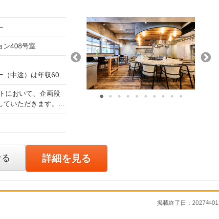
ー
ョン408号室
（中途）は年収600
以上）
トにおいて、企画段
していただきます。
の上、適正に決定いた
ks、R
間中の給与・待遇に変
図面やCGパースに落とし
緻密
なる
詳細を見る
括します。 【ア
サポートを行いなが
ます。 ［作図
掲載終了日：2027年01