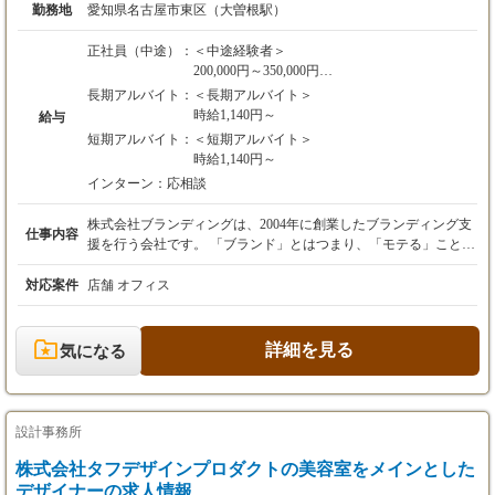
勤務地
愛知県名古屋市東区（大曽根駅）
正社員（中途）：
＜中途経験者＞
200,000円～350,000円
中途の場合はスキルによって給与等条件が異な
長期アルバイト：
＜長期アルバイト＞
るため、ご経験に応じて決定します。
時給1,140円～
給与
短期アルバイト：
＜短期アルバイト＞
◎試用期間中（６か月）はアルバイト雇用での
時給1,140円～
勤務となります。試用期間6か月後、
インターン：
応相談
双方の合意の上、正社員登用となります。その
間の給与、その他の待遇に変更はありません。
株式会社ブランディングは、2004年に創業したブランディング支
（アルバイト期間中：時給1,140円～）
仕事内容
援を行う会社です。 「ブランド」とはつまり、「モテる」こと。
会社だって「モテたい」はずだと思いませんか？私たち
は、“「これからの会社」を「モテ続ける会社」へ”をビジョンと
対応案件
店舗 オフィス
して、企業や店舗などのブランド構築から空間デザイン、Webデ
ザイン、販促物制作まで、一貫したブランディング支援を行って
います。 ①空間デザイナー 打ち合わせ～オフィスや店舗の設計
詳細を見る
気になる
デザイン～インテリアのコーディネートなどの空間デザイン全般
をお任せできる人材です。 ②WEBプログラマー 新規開業される
方のWEBサイト作成や、既存のお客様のWEBサイトの修正などを
行うWEBプログラマーを募集しています。新規、簡易的な修正を
設計事務所
含め月1～5件程度で、長期的なスケジュールのものや既存WEBサ
イトの修正もあります。 ③グラフィックデザイナー 新規開業さ
株式会社タフデザインプロダクトの美容室をメインとした
れたお店や既存のお客様のお店に関連するデザイン全般をお任せ
デザイナーの求人情報