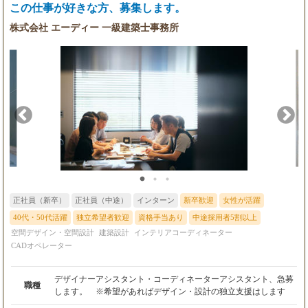
とゆうのは、とても楽しい仕事です。
この仕事が好きな方、募集します。
株式会社 エーディー 一級建築士事務所
正社員（新卒）
正社員（中途）
インターン
新卒歓迎
女性が活躍
40代・50代活躍
独立希望者歓迎
資格手当あり
中途採用者5割以上
空間デザイン・空間設計
建築設計
インテリアコーディネーター
CADオペレーター
デザイナーアシスタント・コーディネーターアシスタント、急募
職種
します。 ※希望があればデザイン・設計の独立支援はします