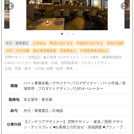
外注・業務委託
土日休み
英語が活かせる
中国語が活かせる
女性が活躍
40代・50代活躍
独立希望者歓迎
受賞歴あり
中途採用者5割以上
空間デザイン・空間設計
施工管理
CGデザイナー・パース制作・建築模型製作
CADオペレーター
制作(家具・什器・照明器具等)
プロダクトデザイン
企画・営業・販売・その他
総務・経理・事務
パート事務全般／デザイナー／CGデザイナー・パース作成／現
職種
場管理・プロダクトデザイン／CADオペレーター
勤務地
名古屋市・東京都
給与
外注・業務委託：
応相談
【インテリアデザイナー】 空間デザイン ・家具／照明 デザイ
仕事内容
ン・ディスプレイ ■お客様との打合せ・現地調査 ■プラン・プレ
ゼンテーション ■実施設計・コスト調整・施工会社打合せ ■設計