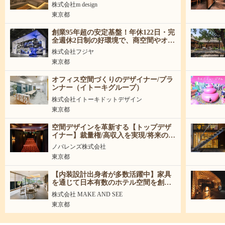
ー・施工監理募集（新卒・中途）
株式会社m design
東京都
創業95年超の安定基盤！年休122日・完
全週休2日制の好環境で、商空間やオフ
ィスの内装設計スキルを存分に発揮し
株式会社フジヤ
ませんか？
東京都
オフィス空間づくりのデザイナー/プラ
ンナー（イトーキグループ）
株式会社イトーキドットデザイン
東京都
空間デザインを革新する【トップデザ
イナー】裁量権/高収入を実現/将来の事
業責任者候補
ノバレンズ株式会社
東京都
【内装設計出身者が多数活躍中】家具
を通じて日本有数のホテル空間を創り
上げる。
株式会社 MAKE AND SEE
東京都