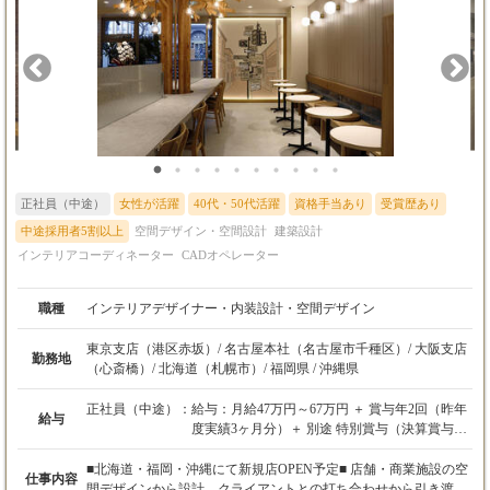
正社員（中途）
女性が活躍
40代・50代活躍
資格手当あり
受賞歴あり
中途採用者5割以上
空間デザイン・空間設計
建築設計
インテリアコーディネーター
CADオペレーター
職種
インテリアデザイナー・内装設計・空間デザイン
東京支店（港区赤坂）/ 名古屋本社（名古屋市千種区）/ 大阪支店
勤務地
（心斎橋）/ 北海道（札幌市）/ 福岡県 / 沖縄県
正社員（中途）：
給与：月給47万円～67万円 ＋ 賞与年2回（昨年
給与
度実績3ヶ月分）＋ 別途 特別賞与（決算賞与）
あり
■北海道・福岡・沖縄にて新規店OPEN予定■ 店舗・商業施設の空
仕事内容
※経験、能力、前職の給与などを最大限考慮
間デザインから設計、クライアントとの打ち合わせから引き渡し