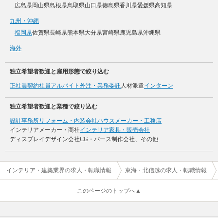
広島県
岡山県
島根県
鳥取県
山口県
徳島県
香川県
愛媛県
高知県
九州・沖縄
福岡県
佐賀県
長崎県
熊本県
大分県
宮崎県
鹿児島県
沖縄県
海外
独立希望者歓迎と雇用形態で絞り込む
正社員
契約社員
アルバイト
外注・業務委託
人材派遣
インターン
独立希望者歓迎と業種で絞り込む
設計事務所
リフォーム・内装会社
ハウスメーカー・工務店
インテリアメーカー・商社
インテリア家具・販売会社
ディスプレイデザイン会社
CG・パース制作会社、その他
インテリア・建築業界の求人・転職情報
東海・北信越の求人・転職情報
このページのトップへ▲