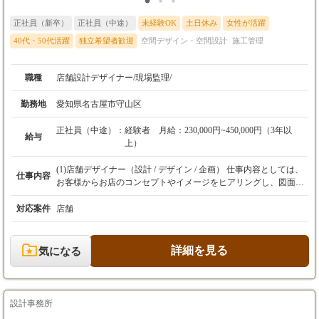
正社員（新卒）
正社員（中途）
未経験OK
土日休み
女性が活躍
40代・50代活躍
独立希望者歓迎
空間デザイン・空間設計
施工管理
職種
店舗設計デザイナー/現場監理/
勤務地
愛知県名古屋市守山区
正社員（中途）：
経験者 月給：230,000円~450,000円（3年以
給与
上）
(1)店舗デザイナー（設計 / デザイン / 企画） 仕事内容としては、
仕事内容
お客様からお店のコンセプトやイメージをヒアリングし、図面・
CGパース プレゼン資料・などで提案していきます。 時には海
外・国内遠方にもお客様とリサーチしに 行くこともあります。
対応案件
店舗
方向性・デザインが決まれば、予算管理・発注・工事の手配を行
っていきます。 工事中も現場にでむき、イメージ通りか、指示通
りに仕上がっているか細かくチェックしていきます。 (2)現場監
詳細を見る
気になる
理 現場監督は、材料や資材・協力業者の手配をはじめ、スケジュ
ールの管理、職人さんへの指示や確認など、多岐にわたって現場
をまとめる責任者です。図面どおりに仕上げるのはもちろんです
が、なによりお客様の要望にとことん応えられるように現場を仕
設計事務所
切るのが大きな使命です。個性的な職人さん達とモノ造りをする