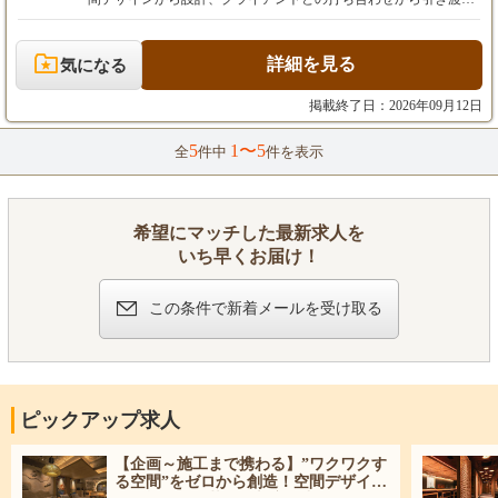
し、給与額を決定いたします。
まで、一貫して携わっていただきます！ お客様の夢を形にし、多
※上記月給には、固定残業代（月45時間分／7
くの人々を惹きつけ、笑顔にする空間を創造する、やりがいに満
万円～9万円以上）を含みます。超過分は別途
ちた仕事です。 【具体的な業務内容】 ・クライアントとの打ち
詳細を見る
気になる
全額支給いたします。
合わせ、ヒアリング、コンセプト立案 ・店舗設計、デザイン（Ve
※試用期間6ヶ月あり（期間中の待遇に変更は
ctorworksを使用。基礎知識があれば、経験豊富な上司が丁寧に指
掲載終了日：2026年09月12日
ありません）。
導しますのでご安心ください） ・引き渡し ご経験や希望に応じ
て、インテリアデザイナー・施工管理・CADオペレーターいずれ
5
1〜5
全
件中
件を表示
【年収例】
かのポジションで選考可能です。 「自分の経験がどの職種に合う
880万円（入社8年／月給40万円＋賞与）
かわからない」という方も、まずはお気軽にご応募ください！
1040万円（入社15年／月給45万円＋賞与）
【手がける案件】 ・フィットネスクラブ、サウナ、ビジネスホテ
今回の募集では、想定年収700万円以上が可能
ル、温浴施設、ブライダル施設、飲食店、物販店など、多種多様
希望にマッチした最新求人を
です。
な商業施設。 ・設計から施工まで一貫して手がける案件が約8
いち早くお届け！
割。残りは施工からの参加となります。 ・工期は1案件あたり1～
2ヶ月程度。並行案件は通常1～2件、繁忙期で4件程度です。 ・1
案件あたり約50名の職人をまとめ、プロジェクトを推進します。
この条件で新着メールを受け取る
【この仕事のやりがい】 お客様の想像を超えるクオリティを実現
し、「タクトデザイン工房に頼んでよかった」「ここまでこだわ
ってくれてありがとう」といった感謝の言葉をいただけた時、大
きな達成感と誇りを感じられます。 あなたのアイデアと情熱で、
数々の一流店舗・施設を生み出す醍醐味を味わってください。
ピックアップ求人
【企画～施工まで携わる】”ワクワクす
る空間”をゼロから創造！空間デザイナ