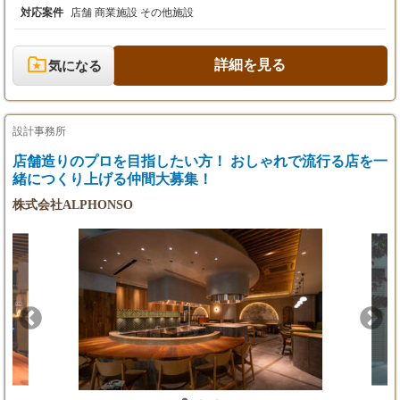
管理 ■完成引渡し スキルアップしながら自分の能力を発揮できる
対応案件
店舗 商業施設 その他施設
環境です。 【CGデザイナー・パース作成】 飲食店等の商業空間
のプレゼンテーション用CGパースを制作してくださるパーサー
を募集します。 【現場管理】 弊社製作アイテム(家具、照明器
詳細を見る
気になる
具、ディスプレイ）の現場納品及び製作管理が主となります。簡
単な照明器具の組立、結線作業、現場でのディスプレイ作業等も
あります。 現場監督経験者、プロダクトデザイン経験者の方大歓
迎です。 【CADオペレーター】 弊社インテリアデザイナーの
設計事務所
元、平面図、展開図、詳細図の作成を行って頂きます。 基本的に
は内装工事に関わる図面全般です。 外注でのCADペレーター大
店舗造りのプロを目指したい方！ おしゃれで流行る店を一
歓迎です。 【パート事務】 デザイナーのサポート軽事務作業
緒につくり上げる仲間大募集！
株式会社ALPHONSO