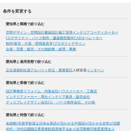
条件を変更する
愛知県と職種で絞り込む
空間デザイン・空間設計
建築設計
施工管理
インテリアコーディネーター
CGデザイナー・パース制作・建築模型製作
CADオペレーター
制作(家具・什器・照明器具等)
プロダクトデザイン
企画・営業・販売・その他
総務・経理・事務
愛知県と雇用形態で絞り込む
正社員
契約社員
アルバイト
外注・業務委託
人材派遣
インターン
愛知県と業種で絞り込む
設計事務所
リフォーム・内装会社
ハウスメーカー・工務店
インテリアメーカー・商社
インテリア家具・販売会社
ディスプレイデザイン会社
CG・パース制作会社、その他
愛知県と特徴で絞り込む
未経験OK
新卒歓迎
土日休み
英語が活かせる
中国語が活かせる
女性が活躍
40代・50代活躍
独立希望者歓迎
資格手当あり
在宅勤務可能
受賞歴あり