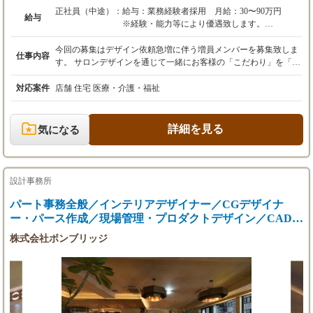
正社員（中途）：
給与：業務経験者採用 月給：30〜90万円
給与
※経験・能力等により優遇致します。
※面接時にお互い納得いくまで話し合いましょ
う。
今回の募集はデザイン依頼急増に伴う増員メンバーを募集致しま
仕事内容
す。 サロンデザインを通じて一緒にお客様の「こだわり」を「カ
賞与年1回、業績に応じて別途決算賞与あり
タチ」にしていきましょう。 弊社リクルートサイト https://tough-d
昇給年1回
p.jp/recruit/ デザイナー全員の個性が際立つホームページの施工事
対応案件
店舗 住宅 医療・介護・福祉
例を見てください。日々更新されるこの多彩な事例が当社の強み
です。 http://www.tough-dp.jp ほとんどの新規依頼がこのホームペ
ージを閲覧して問い合わせがきます。（50件以上/月） 全国5拠点
詳細を見る
気になる
展開。各オフィスでフラットな環境のもとスタッフ同士で刺激を
受け合いながら切磋琢磨してデザインしています。 安心の東証プ
ライム市場上場企業のビューティガレージグループです。会社の
財務状況、売上等をオープンにしております。 「デザイン」をビ
設計事務所
ジネスとして成り立たたせる環境を築き、デザイナーが精一杯活
躍しその成果を還元する事が会社の使命だと考えます。 ひとりで
パート事務全般／インテリアデザイナー／CGデザイナ
も多くの方々とお会いしたいと思っています。 ご応募お待ちして
ー・パース作成／現場管理・プロダクトデザイン／CADオ
おります。
ペレーター
株式会社ボンブリッジ