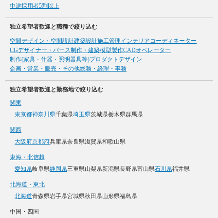
中途採用者5割以上
独立希望者歓迎と職種で絞り込む
空間デザイン・空間設計
建築設計
施工管理
インテリアコーディネーター
CGデザイナー・パース制作・建築模型製作
CADオペレーター
制作(家具・什器・照明器具等)
プロダクトデザイン
企画・営業・販売・その他
総務・経理・事務
独立希望者歓迎と勤務地で絞り込む
関東
東京都
神奈川県
千葉県
埼玉県
茨城県
栃木県
群馬県
関西
大阪府
京都府
兵庫県
奈良県
滋賀県
和歌山県
東海・北信越
愛知県
岐阜県
静岡県
三重県
山梨県
新潟県
長野県
富山県
石川県
福井県
北海道・東北
北海道
青森県
岩手県
宮城県
秋田県
山形県
福島県
中国・四国