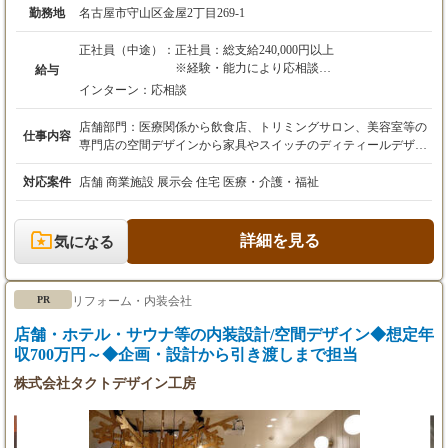
勤務地
名古屋市守山区金屋2丁目269-1
正社員（中途）：
正社員：総支給240,000円以上
※経験・能力により応相談
給与
（研修期間：3ヶ月〜6ヶ月有り）
インターン：
応相談
（21日×8H(168H)×1150円≒193,200円計算）
残業20H(1ヶ月)≒28,800円
店舗部門：医療関係から飲食店、トリミングサロン、美容室等の
仕事内容
総支給合計222,000円程度+交通費
専門店の空間デザインから家具やスイッチのディティールデザイ
交通費のみ支給（上限2万円まで）
ン、ロゴマーク、名刺等デザイン 住宅部門：全国のモデルハウス
昇給（年1回）・賞与（年2回）・有給あり
や注文住宅建築設計からインテリアコーディネート、マンション
対応案件
店舗 商業施設 展示会 住宅 医療・介護・福祉
のリノベーション、ショールーム、宿泊施設等
詳細を見る
気になる
リフォーム・内装会社
PR
店舗・ホテル・サウナ等の内装設計/空間デザイン◆想定年
収700万円～◆企画・設計から引き渡しまで担当
株式会社タクトデザイン工房