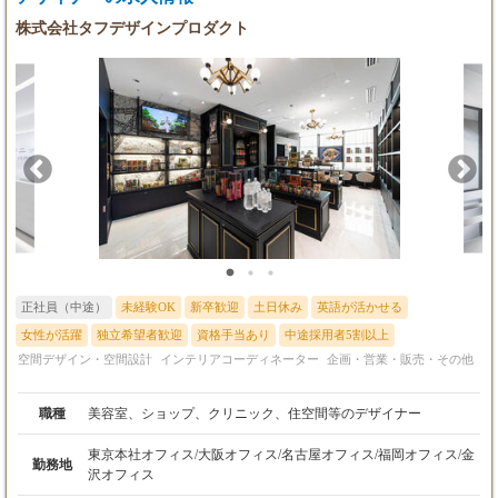
できる、グラフィックデザイナーです。月の案件は平均して10件
株式会社タフデザインプロダクト
程度で、多い・少ない時もあります。 ④施工管理・現場監督 新
規開業されるお店が完成するまでの工程を管理し、デザイナーや
職人さんと連携しながら店舗づくりを支えるポジションです。 ★
当社に少しでも興味を持っていただければ、まずは気軽にご応募
ください。
正社員（中途）
未経験OK
新卒歓迎
土日休み
英語が活かせる
女性が活躍
独立希望者歓迎
資格手当あり
中途採用者5割以上
空間デザイン・空間設計
インテリアコーディネーター
企画・営業・販売・その他
職種
美容室、ショップ、クリニック、住空間等のデザイナー
東京本社オフィス/大阪オフィス/名古屋オフィス/福岡オフィス/金
勤務地
沢オフィス