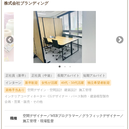
株式会社ブランディング
正社員（新卒）
正社員（中途）
長期アルバイト
短期アルバイト
インターン
新卒歓迎
女性が活躍
40代・50代活躍
独立希望者歓迎
資格手当あり
空間デザイン・空間設計
建築設計
施工管理
インテリアコーディネーター
CGデザイナー・パース制作・建築模型製作
企画・営業・販売・その他
空間デザイナー／WEBプログラマー／グラフィックデザイナー／
職種
施工管理・現場監督