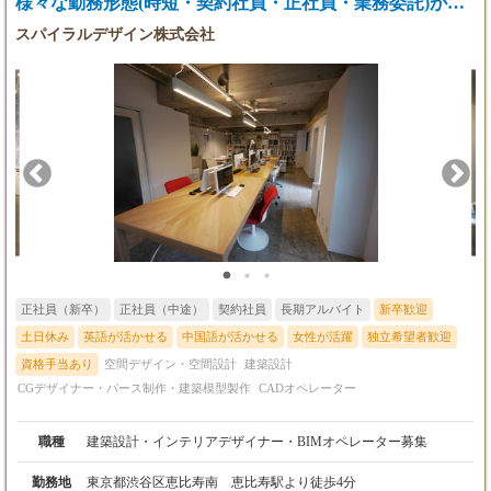
様々な勤務形態(時短・契約社員・正社員・業務委託)が可
できる、グラフィックデザイナーです。月の案件は平均して10件
能。
スパイラルデザイン株式会社
程度で、多い・少ない時もあります。 ④施工管理・現場監督 新
規開業されるお店が完成するまでの工程を管理し、デザイナーや
職人さんと連携しながら店舗づくりを支えるポジションです。 ★
当社に少しでも興味を持っていただければ、まずは気軽にご応募
ください。
正社員（新卒）
正社員（中途）
契約社員
長期アルバイト
新卒歓迎
土日休み
英語が活かせる
中国語が活かせる
女性が活躍
独立希望者歓迎
資格手当あり
空間デザイン・空間設計
建築設計
CGデザイナー・パース制作・建築模型製作
CADオペレーター
職種
建築設計・インテリアデザイナー・BIMオペレーター募集
勤務地
東京都渋谷区恵比寿南 恵比寿駅より徒歩4分