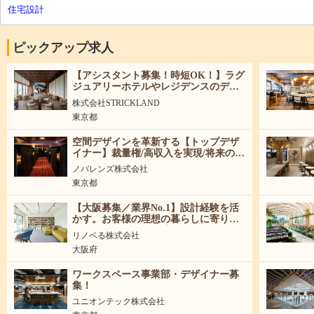
住宅設計
ピックアップ求人
【アシスタント募集！時短OK！】ラグ
ジュアリーホテルやレジデンスのデザ
インを一緒に創りませんか！
株式会社STRICKLAND
東京都
空間デザインを革新する【トップデザ
イナー】裁量権/高収入を実現/将来の事
業責任者候補
ノバレンズ株式会社
東京都
【大阪募集／業界No.1】設計経験を活
かす。お客様の理想の暮らしに寄り添
うリノベーション設計職
リノベる株式会社
大阪府
ワークスペース事業部・デザイナー募
集！
ユニオンテック株式会社