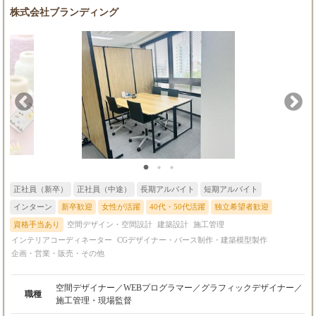
れるやりがいのある仕事です。 プロジェクトは、設計経験豊富な
株式会社ブランディング
先輩社員や営業・施工管理部門など、多様なメンバーと連携しな
がら業務を進めます。 風通しの良いチームで、互いに協力し合い
ながら、より良い住まいづくりを目指しています。
正社員（新卒）
正社員（中途）
長期アルバイト
短期アルバイト
インターン
新卒歓迎
女性が活躍
40代・50代活躍
独立希望者歓迎
資格手当あり
空間デザイン・空間設計
建築設計
施工管理
インテリアコーディネーター
CGデザイナー・パース制作・建築模型製作
企画・営業・販売・その他
空間デザイナー／WEBプログラマー／グラフィックデザイナー／
職種
施工管理・現場監督