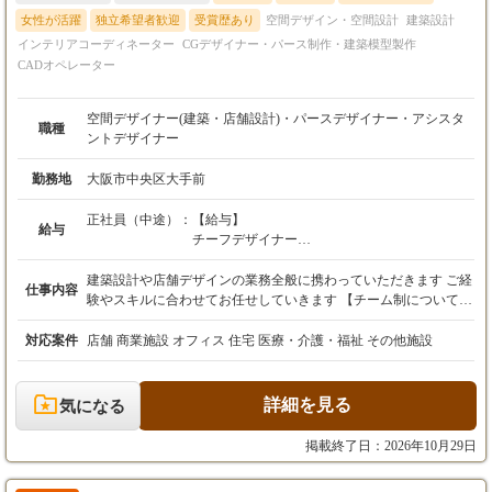
女性が活躍
独立希望者歓迎
受賞歴あり
空間デザイン・空間設計
建築設計
インテリアコーディネーター
CGデザイナー・パース制作・建築模型製作
CADオペレーター
空間デザイナー(建築・店舗設計)・パースデザイナー・アシスタ
職種
ントデザイナー
勤務地
大阪市中央区大手前
正社員（中途）：
【給与】
給与
チーフデザイナー
想定年収432万円～
月給36万円〜
建築設計や店舗デザインの業務全般に携わっていただきます ご経
仕事内容
└固定残業代8.8万円（44.93h）以上を含む
験やスキルに合わせてお任せしていきます 【チーム制について】
└月給37万円以上は時間外・休日勤務の定めを
建築設計1チーム・意匠設計4チームを各3～4名で編成 希望や面接
適用しません
から判断し、配属先チームを決定します ／／ 経験の浅い方なら
対応案件
店舗 商業施設 オフィス 住宅 医療・介護・福祉 その他施設
（労働基準法第41条に規定する管理監督者とし
先輩社員がしっかりフォロー また、経験やスキルに応じて相応の
ての採用となるため）
ポジションを提案します ＼＼ 【仕事の流れについて】 基本的に
※経験、能力を最大限考慮のうえ当社規定によ
はひとつの案件をひとつのチームが担当 また、チーム毎に複数プ
詳細を見る
気になる
り決定
ロジェクトを同時進行させています 企画構想から竣工まで一貫し
て携われることが魅力です ・お客様との打合せ （要望、予算、
掲載終了日：2026年10月29日
デザイナー
イメージ等のヒアリング） ↓ ・プレゼン作成 （内外装デザイ
想定年収300万円～
ン、レイアウト設計） ↓ ・お客様との打合せ （デザイン決