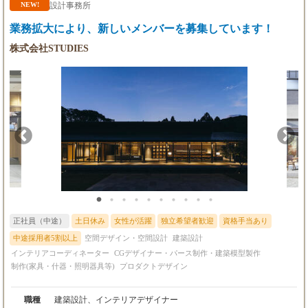
月給25万円〜
定、予算決め～ご契約） ↓ ・図面作成 ↓ ・工事業者手配
設計事務所
NEW!
└固定残業代2.5万円（15.43h）以上を含む
～発注作業 ↓ ・現場監理業務 （※発注業者さんへの依頼～進
業務拡大により、新しいメンバーを募集しています！
※経験、能力を最大限考慮のうえ当社規定によ
捗管理） ↓ ・竣工 ↓ ・アフターフォロー 【職場の雰囲
り決定
気】 40代のチーフデザイナー複数名を中心にチームづくり 20代
株式会社STUDIES
～30代の若手が多く活躍する、社員数17名の職場です 代表やチー
【残業代】
フデザイナーとの距離感が近いのも大きな魅力 一流の仕事術を肌
※固定残業代は給与により変動し、超過分は別
で感じながら、活躍の場を広げるチャンスがあります！ 【公式H
途全額支給します
P】https://www.cafeco-design.com/ 【公式Instagram】https://www.insta
gram.com/cafeco.design/ 【選考フロー】 応募から内定まで約1ヶ月
【諸手当】
の想定です ・書類選考（①履歴書②職務経歴書③ポートフォリオ
・役職手当：1万円～14万円／月
等） ↓ ・一次面接（遠方お住まいの場合はオンライン検討
可） ↓ ・二次面接 ↓ ・内定（こちらのサイトよりメール
【昇給・賞与】
にてご連絡いたします） 【面接地】 本社オフィス（大阪市中央
・昇給：年１回
区｜最寄り「天満橋駅」徒歩3分） 【書類選考について】 ご応募
・賞与：年２回
後に限り資料送付は下記でもうけたまわります ▼郵送▼ 〒5
└いずれも会社業績・勤務実績による
40-0008 大阪市中央区大手前1-7-24 京阪天満橋ビル1階 株式会
社カフェ 採用担当 宛 ▼メール▼ cafeco-recruit@ca-fe.co.jp
【試用期間】
その他ご不明な点、ご質問などございましたらお気軽にご連絡く
正社員（中途）
土日休み
女性が活躍
独立希望者歓迎
資格手当あり
なし
ださい
中途採用者5割以上
空間デザイン・空間設計
建築設計
【年収例】
インテリアコーディネーター
CGデザイナー・パース制作・建築模型製作
年収432万円＋賞与／35歳（入社1年目）：月給
制作(家具・什器・照明器具等)
プロダクトデザイン
36万円
年収300万円＋賞与／25歳（入社1年目）：月給
職種
建築設計、インテリアデザイナー
25万円