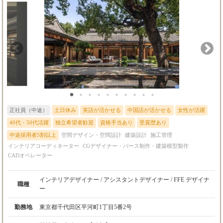
正社員（中途）
土日休み
英語が活かせる
中国語が活かせる
女性が活躍
40代・50代活躍
独立希望者歓迎
資格手当あり
受賞歴あり
中途採用者5割以上
空間デザイン・空間設計
建築設計
施工管理
インテリアコーディネーター
CGデザイナー・パース制作・建築模型製作
CADオペレーター
インテリアデザイナー / アシスタントデザイナー / FFE デザイナ
職種
ー
勤務地
東京都千代田区平河町1丁目5番2号