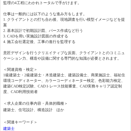
監理の4工程にわかれトータルで手がけます。
仕事は一般的には以下のような進み方をします。
1. クライアントとの打ち合わ後、現地調査を行い模型イメージなどを提
案
2. 基本設計で初期設計図、パース作成など行う
3. CADを用い実施設計図面の作成する
4. 施工会社選定後、工事の進行を監理する
意匠デザインを行うクリエイティブな反面、クライアントとのコミニュ
ケーション力、構造や設備に関する専門的な知識が必要とされます。
＜関連資格・検定＞
1級建築士・2級建築士・木造建築士、建築設備士、商業施設士、福祉住
環境コーディネーター、カラーコーディネーター検定、色彩能力検定、
建築CAD検定試験、CADトレース技能審査、CAD実務キャリア認定制
度、CAD利用技術者
＜求人企業の仕事内容・具体的職種＞
建築士、住宅設計、構造設計 ほか
＜関連キーワード＞
建築士