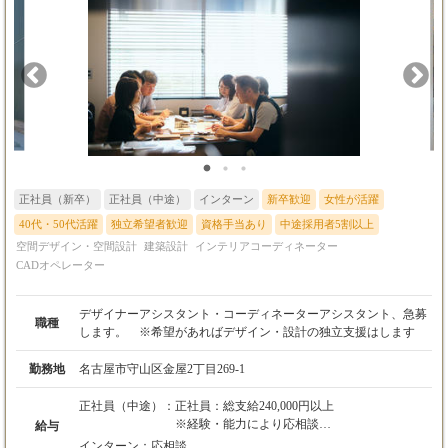
正社員（新卒）
正社員（中途）
インターン
新卒歓迎
女性が活躍
40代・50代活躍
独立希望者歓迎
資格手当あり
中途採用者5割以上
空間デザイン・空間設計
建築設計
インテリアコーディネーター
CADオペレーター
デザイナーアシスタント・コーディネーターアシスタント、急募
職種
します。 ※希望があればデザイン・設計の独立支援はします
勤務地
名古屋市守山区金屋2丁目269-1
正社員（中途）：
正社員：総支給240,000円以上
※経験・能力により応相談
給与
（研修期間：3ヶ月〜6ヶ月有り）
インターン：
応相談