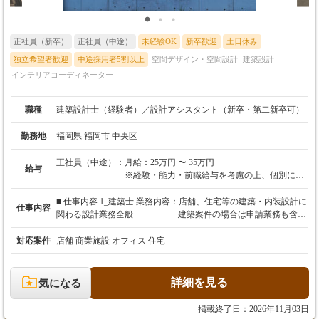
ォルダ管理の共通化など まずは「LSでの仕事の進め方」を学
び、 迷う時間を減らしていきましょう！ 2ヶ月目：クリエイティ
ブの「実践」 代表や先輩デザイナーの監修のもと、 部分的なデ
正社員（新卒）
正社員（中途）
未経験OK
新卒歓迎
土日休み
ザイン提案に挑戦。 ・パース（3D）作成 ・マテリアルボードの
選定 3ヶ月目：メインデザイナーとして「デビュー」 小規模な案
独立希望者歓迎
中途採用者5割以上
空間デザイン・空間設計
建築設計
件から、一気通貫でメイン担当をお任せします。 もちろん、最初
インテリアコーディネーター
は先輩がフルサポート。 あなたの名前が街に残る「代表作」の第
一歩です。 ￣￣￣￣￣￣￣￣￣￣￣￣￣￣￣￣￣ ＜LS社員の1日
職種
建築設計士（経験者）／設計アシスタント（新卒・第二新卒可）
の流れ＞ 09:30 出社・タスク確認 10:00 社内デザインMTG（代表
や施工チームと） 11:00 図面・パース作成（集中タイム） 13:00
勤務地
クライアントとオンライン打ち合わせ 15:00 マテリアル選定・シ
福岡県 福岡市 中央区
ョールーム確認など 17:00 現場からの進捗報告確認・デザイン指
示 18:30 退勤（メリハリをつけて働きます） ￣￣￣￣￣￣￣￣￣
正社員（中途）：
月給：25万円 〜 35万円
給与
￣￣￣￣￣￣￣￣
※経験・能力・前職給与を考慮の上、個別に決
定します。
※経験者の方は、面接にてスキルを確認し、35
■ 仕事内容 1_建築士 業務内容：店舗、住宅等の建築・内装設計に
仕事内容
万円以上からのスタートも相談可能です。
関わる設計業務全般 建築案件の場合は申請業務も含む
2_アシスタントスタッフ 業務内容：店舗、住宅等の建築・内装設
【残業代】
計に関わる設計業務の補助 物件担当者の指示の元、作
対応案件
店舗 商業施設 オフィス 住宅
上記月給には、固定残業代(3.8万円~5.3万円/25
図作業などをメインとした業務 ■内容の詳細 住宅や店舗などの建
時間分)を含みます。
築設計・内装設計に関わる業務全般をお任せします。 単なる図面
25時間を超える時間外労働については、別途超
作成にとどまらず、物件のコンセプト立案、ブランディング、グ
詳細を見る
気になる
過分を全額支給します。
ラフィックデザインまでトータルに深く関わることができるのが
当社の特徴です。 【具体的な業務内容】 建築・内装の意匠設
掲載終了日：2026年11月03日
【諸手当・昇給】
計： Vectorworksを使用した図面作成、デザイン提案。 法規対応