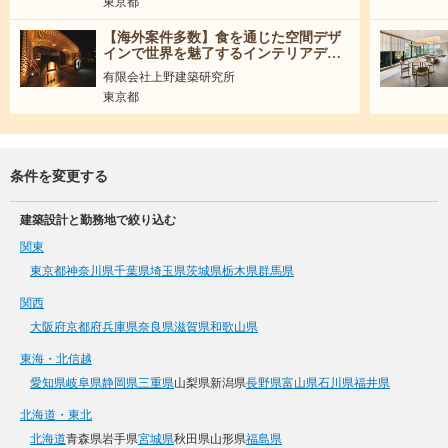
東京都
【海外案件多数】食を通じた空間デザ
インで世界を魅了するインテリアデザ
イナー募集！
有限会社上野建築研究所
東京都
条件を変更する
建築設計と勤務地で絞り込む
関東
東京都
神奈川県
千葉県
埼玉県
茨城県
栃木県
群馬県
関西
大阪府
京都府
兵庫県
奈良県
滋賀県
和歌山県
東海・北信越
愛知県
岐阜県
静岡県
三重県
山梨県
新潟県
長野県
富山県
石川県
福井県
北海道・東北
北海道
青森県
岩手県
宮城県
秋田県
山形県
福島県