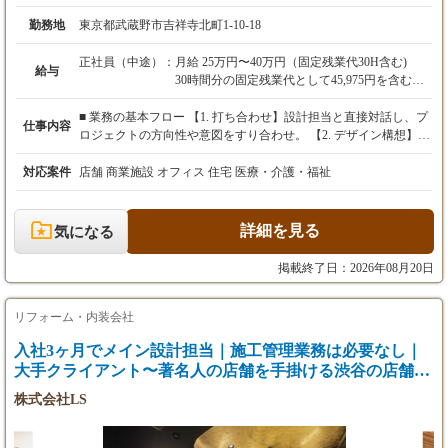
勤務地
東京都武蔵野市吉祥寺北町1-10-18
正社員（中途）：
月給 25万円〜40万円（固定残業代30H含む)
給与
30時間分の固定残業代として45,975円を含む
実務経験4年以上の方は幹部候補として
■ 業務の基本フロー 【1. 打ち合わせ】設計担当と直接対話し、プ
仕事内容
月給 30万円〜45万円（固定残業代30H含む)
ロジェクトの方向性や意図をすり合わせ。 【2. デザイン構想】空
30時間分の固定残業代として55,560円を含む
間の骨格やインテリア要素を構築。 【3. プレゼンテーション】プ
レゼンテーション資料を作成し、お客様にご提案 【4. 基本設計】
対応案件
店舗 商業施設 オフィス 住宅 医療・介護・福祉
※上記を超える時間外労働分は特別休暇等にて
プレゼンテーションしたデザインを形にするために、設計の基礎
補填
となる基本設計図を作成 【5. 実施設計】基本設計をより詳細まで
※給与額は能力・経験等を勘案のうえ決定させ
検討し、想像したデザインを'形にする'ための図面を作成 【6. 現
詳細を見る
気になる
ていただきます。
場監理】主役は施工会社に移るが、想い描いたものがしっかり形
になるために現場を確認 【7. お引き渡し】お客様にお披露目し、
掲載終了日：2026年08月20日
昇給
満足いただくことがゴール
年1回(8月)
賞与
リフォーム・内装会社
年1回(8月)
入社3ヶ月でメイン設計担当｜施工管理業務は必要なし｜
※状況により、3か月の試用期間を設けること
大手クライアント〜著名人の店舗を手掛ける渋谷の店舗ブ
があります。
ランディング企業
株式会社LS
(給与の変動なし)