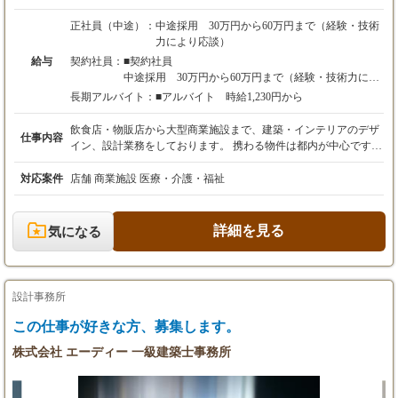
正社員（中途）：
中途採用 30万円から60万円まで（経験・技術
力により応談）
給与
契約社員：
■契約社員
中途採用 30万円から60万円まで（経験・技術力によ
り応談）
長期アルバイト：
■アルバイト 時給1,230円から
一級建築士優遇
委細面談の上決定させて頂きます。
飲食店・物販店から大型商業施設まで、建築・インテリアのデザ
仕事内容
イン、設計業務をしております。 携わる物件は都内が中心です
が、地方都市から海外米国・インドネシア・ベトナム・中国・韓
国と海外物件も多数手掛けています。 1.建築設計 2.業態コンサル
対応案件
店舗 商業施設 医療・介護・福祉
ティング・店舗のブランディング 3.店舗デザイン・設計 4.街づく
り・商業施設の企画開発 5.グラフィックデザイン 6.店舗の経営コ
ンサルタント
詳細を見る
気になる
設計事務所
この仕事が好きな方、募集します。
株式会社 エーディー 一級建築士事務所