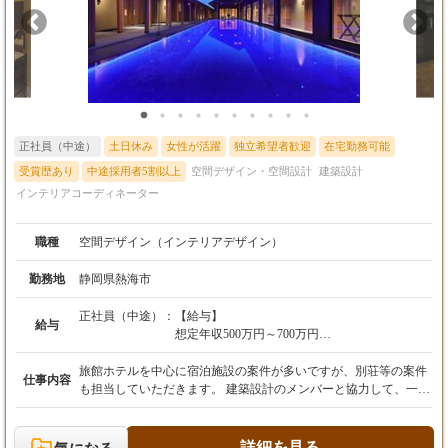
正社員（中途）
土日休み
女性が活躍
独立希望者歓迎
在宅勤務可能
受賞歴あり
中途採用者5割以上
空間デザイン・空間設計
建築設計
インテリアコーディネーター
職種
空間デザイン（インテリアデザイン）
勤務地
静岡県熱海市
正社員（中途）：
【給与】
給与
想定年収500万円～700万円
月給26万円～35万円
※経験・スキルを考慮の上、決定します。
旅館ホテルを中心に宿泊施設の案件が多いですが、別荘等の案件
仕事内容
も担当していただきます。 建築設計のメンバーと協力して、一棟
【残業代】
まるごとの案件もあるため実績を作っていただきやすいです。
上記月給は、固定残業代40時間分5.5万円～7.7
〈主な業務内容〉 ・図面作成 ・クライアント/社内打ち合わせ ・
万円を含みます。
プレゼン ・家具の設計・選定 ・設計監理 ※一定の業務を一人で
詳細を見る