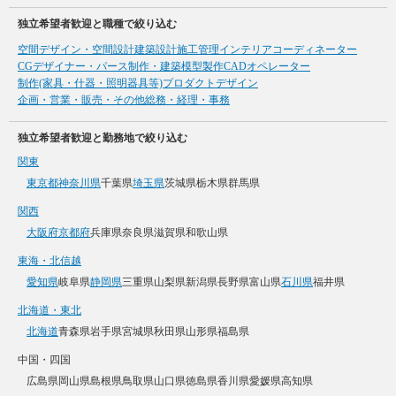
独立希望者歓迎と職種で絞り込む
空間デザイン・空間設計
建築設計
施工管理
インテリアコーディネーター
CGデザイナー・パース制作・建築模型製作
CADオペレーター
制作(家具・什器・照明器具等)
プロダクトデザイン
企画・営業・販売・その他
総務・経理・事務
独立希望者歓迎と勤務地で絞り込む
関東
東京都
神奈川県
千葉県
埼玉県
茨城県
栃木県
群馬県
関西
大阪府
京都府
兵庫県
奈良県
滋賀県
和歌山県
東海・北信越
愛知県
岐阜県
静岡県
三重県
山梨県
新潟県
長野県
富山県
石川県
福井県
北海道・東北
北海道
青森県
岩手県
宮城県
秋田県
山形県
福島県
中国・四国
広島県
岡山県
島根県
鳥取県
山口県
徳島県
香川県
愛媛県
高知県