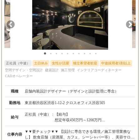
正社員（中途）
土日休み
女性が活躍
独立希望者歓迎
中途採用者5割以上
空間デザイン・空間設計
建築設計
施工管理
インテリアコーディネーター
CADオペレーター
職種
店舗内装設計デザイナー（デザインと設計監理に専念）
勤務地
東京都渋谷区渋谷1-12-2 クロスオフィス渋谷505
正社員（中途）：
【給与】
給与
想定年収450万円～1200万円
※未経験者は350万円〜
※経験・スキルを考慮の上、決定します。
▼▼要チェック▼▼ 【設計に専念できる環境／施工管理業務な
仕事内容
※詳しくは「応募資格欄をご参照ください」
し】 飲食店舗（居酒屋、カフェ、シーシャバー等）、美容サロ