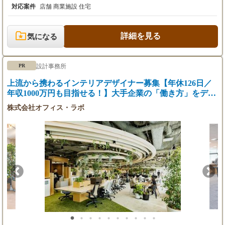
民家再生を通して、一緒に活動できる方を探しております。 【コ
対応案件
店舗 商業施設 住宅
ンテナイズム】 コンテナ特許を活用したコンテナホテルやハウス
を使っています。 【房総イズム】 東京から千葉への移住計画を
進めています。千葉の別荘や住宅を設計から施工まで行っていま
詳細を見る
気になる
す。 株式会社ハーミットクラブデザイン 代表取締役 齋藤 俊一
設計事務所
PR
上流から携わるインテリアデザイナー募集【年休126日／
年収1000万円も目指せる！】大手企業の「働き方」をデザ
インする！
株式会社オフィス・ラボ