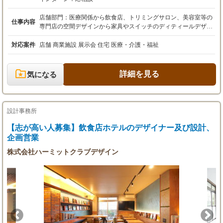
（21日×8H(168H)×1150円≒193,200円計算）
残業20H(1ヶ月)≒28,800円
店舗部門：医療関係から飲食店、トリミングサロン、美容室等の
仕事内容
総支給合計222,000円程度+交通費
専門店の空間デザインから家具やスイッチのディティールデザイ
交通費のみ支給（上限2万円まで）
ン、ロゴマーク、名刺等デザイン 住宅部門：全国のモデルハウス
昇給（年1回）・賞与（年2回）・有給あり
や注文住宅建築設計からインテリアコーディネート、マンション
対応案件
店舗 商業施設 展示会 住宅 医療・介護・福祉
のリノベーション、ショールーム、宿泊施設等
詳細を見る
気になる
設計事務所
【志が高い人募集】飲食店ホテルのデザイナー及び設計、
企画営業
株式会社ハーミットクラブデザイン