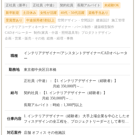
正社員（新卒）
正社員（中途）
契約社員
長期アルバイト
未経験OK
新卒歓迎
土日休み
女性が活躍
40代・50代活躍
資格手当あり
受賞歴あり
中途採用者5割以上
空間デザイン・空間設計
建築設計
施工管理
インテリアコーディネーター
CGデザイナー・パース制作・建築模型製作
CADオペレーター
制作(家具・什器・照明器具等)
プロダクトデザイン
企画・営業・販売・その他
総務・経理・事務
インテリアデザイナー/アシスタントデザイナー/CADオペレータ
職種
ー
勤務地
東京都中央区日本橋
正社員（中途）：
【1. インテリアデザイナー（経験者）】
月給 350,000円～
※上記には固定残業代（87,000円／45時間分）
給与
契約社員：
【1. インテリアデザイナー（経験者）】
を含みます。超過分は別途全額支給します。
月給 350,000円～
※経験・能力を最大限考慮の上、当社規定によ
※上記には固定残業代（87,000円／45時間分）を含み
長期アルバイト：
時給：1,300円以上
り優遇いたします。
ます。超過分は別途全額支給します。
※試用期間6ヶ月あり
※経験・能力を最大限考慮の上、当社規定により優遇
1. インテリアデザイナー（経験者） 大手上場企業を中心としたオ
仕事内容
いたします。
フィスデザインの全工程を、プロジェクトリーダーとして牽引し
【2. アシスタントデザイナー（未経験者）】
※試用期間3ヶ月あり
ていただきます。 【具体的な業務内容】 ・クライアントへのヒ
月給 250,000円～
アリング、経営課題の抽出 ・コンセプト立案、デザイン提案、プ
対応案件
店舗 オフィス その他施設