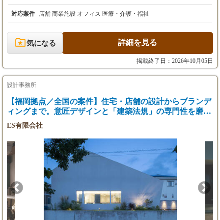
残業代は、別途全額支給いたします。
ン、商業施設などの内装設計をお任せします。 当社では施工管理
部門が別にあるため、現場監督業務に追われることなく、「デザ
対応案件
店舗 商業施設 オフィス 医療・介護・福祉
【昇給・賞与】
インと設計監理」にしっかりと向き合えます。 ￣￣￣￣￣￣￣￣
・賞与：年1回（11月）／業績賞与
￣￣￣￣￣￣￣￣￣ ＜具体的な業務フローはコチラ＞ ①ヒアリ
ング ・企画立案 ・クライアント（経営者や著名人、インフルエ
詳細を見る
気になる
【試用期間】
ンサー等）との打ち合わせ ・ブランドコンセプトの深掘りとデザ
あり
イン提案 ②設計業務（図面・パース作成） ・基本設計、実施設
掲載終了日：2026年10月05日
（※試用期間ありの場合の記載例※）
計、展開図、仕上げ表の作成 ・パース（静止画・3D）の作成 ・
試用期間：3ヵ月間（本採用時と条件変更な
Vectorworksを使用した図面作成 ③プレゼン資料作成 ・提案 ・コ
し）
ンセプトシート作成、マテリアル選定 ・クライアントへのプレゼ
設計事務所
ンテーション ④現場監理（デザインチェック） ・施工担当者と
【福岡拠点／全国の案件】住宅・店舗の設計からブランデ
【年収例】
のデザインの擦り合わせ ・現場での意匠確認（※施工管理・現場
1年目◆450〜650万円
ィングまで。意匠デザインと「建築法規」の専門性を磨く
監督業務はありません） ￣￣￣￣￣￣￣￣￣￣￣￣￣￣￣￣￣
3年目◆550～750万円
＜この仕事の魅力：アシスタント期間をショートカット＞ 「先輩
設計士・アシスタント募集
ES有限会社
5年目◆700～1000万円
の図面の手直しばかりで、自分の担当案件がない…」 そんな悩み
をお持ちではありませんか？ 当社では、入社後2〜3ヶ月で業務フ
ローに慣れていただいた後、すぐにメイン担当として案件をお任
せしていきます。 もちろん最初はサポートしますが、あなたの感
性を存分に発揮できる環境です！ 20代〜30代で「自分の代表作」
と言える店舗をいくつも作り上げることができます。 ￣￣￣￣￣
￣￣￣￣￣￣￣￣￣￣￣￣ 【LS流・オンボーディング・プログ
ラム：3ヶ月】 「いきなり現場に放り出す」ことは一切ありませ
ん。 ステップを踏んで、着実にプロの設計デザイナーへ引き上げ
ます。 1ヶ月目：LSの「型」をしっかり研修！ 既存案件のアシス
タントからスタート！ ・Vectorworksのレイヤー設定ルール ・フ