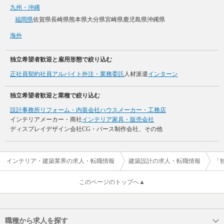
九州・沖縄
福岡県
佐賀県
長崎県
熊本県
大分県
宮崎県
鹿児島県
沖縄県
海外
独立希望者歓迎と雇用形態で絞り込む
正社員
契約社員
アルバイト
外注・業務委託
人材派遣
インターン
独立希望者歓迎と業種で絞り込む
設計事務所
リフォーム・内装会社
ハウスメーカー・工務店
インテリアメーカー・商社
インテリア家具・販売会社
ディスプレイデザイン会社
CG・パース制作会社、その他
インテリア・建築業界の求人・転職情報
建築設計の求人・転職情報
「
このページのトップへ▲
職種から求人を探す