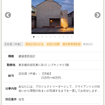
正社員（中途）
英語が活かせる
女性が活躍
独立希望者歓迎
建築設計
職種
建築意匠設計
勤務地
東京都渋谷区東1-28-11 シブヤノマド1階
正社員（中途）：
【月給】
給与
25万円〜60万円
※これまでのご経験やスキルを最大限に考慮
し、優遇いたします。
あなたには、プロジェクトリーダーとして、クライアントとの出
仕事内容
会いから理想の住まいが完成するまでを一貫してお任せします。
【昇給・賞与】
年間10〜15棟、延床20坪の狭小住宅から100坪を超える豪邸ま
・昇給：年1回（4月）
で、多彩なプロジェクトがあなたを待っています。クライアント
対応案件
住宅
※入社3年目までは、毎年3万円の自動昇給を
と直接対話し、潜在的な想いを引き出すところから、私たちの仕