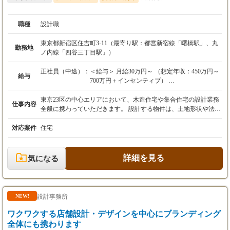
職種
設計職
東京都新宿区住吉町3-11（最寄り駅：都営新宿線「曙橋駅」、丸
勤務地
ノ内線「四谷三丁目駅」）
正社員（中途）：
＜給与＞ 月給30万円～ （想定年収：450万円～
給与
700万円＋インセンティブ）
※月給には固定残業代（25時間分／5万円～）
を含みます。超過した場合は別途支給いたしま
東京23区の中心エリアにおいて、木造住宅や集合住宅の設計業務
仕事内容
す。
全般に携わっていただきます。 設計する物件は、土地形状や法的
※経験・能力・前職給与を考慮し、規定に基づ
な条件が毎回異なる都心の狭小住宅が中心で、「制約を創造に変
き決定します。
える」高度な設計スキルが身につく環境です。 具体的な業務は、
対応案件
住宅
基本計画の作成から、実施図面・確認申請図面の作成、法規チェ
昇給：年1回
ック、納まり検討、さらにはプレゼン資料・販売図面作成、そし
賞与：年2回（6月／11月）
てお客様との打合せまで、設計プロセス全般にわたります。 入社
詳細を見る
気になる
後は、まず先輩のサポート業務として当社の物件や仕様に慣れて
＜試用期間＞ 3ヶ月（雇用形態・給与に変更は
いただくところからスタート。 経験やスキルに合わせておおよそ
ありません）
1年程度かけて業務の流れを習得していただきますので、経験の
浅い方でも安心してステップアップが可能です。 都心部の複雑な
設計事務所
NEW!
法規やタイトな条件の中で最良の解を見つけ出すための粘り強い
検討と、高い専門性が常に求められる厳しさもありますが、裁量
ワクワクする店舗設計・デザインを中心にブランディング
を持って設計からお客様との打合せまで一貫して携わることがで
全体にも携わります
き、インセンティブ制度により頑張りがしっかりと収入に反映さ