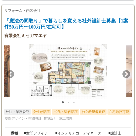
（経験者）： 確認申請書類の作成、行政との協議、法的なチェッ
通勤手当：あり
ク業務。 ブランディング・グラフィック： ロゴデザインや販促
リフォーム・内装会社
物の提案など、空間に付随するデザイン業務。 現場監理： 福岡
「魔法の間取り」で暮らしを変える社外設計士募集【1案
社会保険完備（健康・厚生年金・雇用・労災）
を中心に、全国各地の現場での進捗確認・監修。 「デザインは好
件50万円〜100万円/在宅可】
きだが、建築士としての法的な知識も確実に身につけたい」「住
昇給：あり
宅から店舗まで幅広いジャンルの経験を積みたい」という意欲的
有限会社ミセガマエヤ
な方を歓迎します。
【試用期間】
あり（3ヶ月）
※試用期間中の給与：日給8,500円以上（スキル
により応相談）
外注・業務委託
女性が活躍
40代・50代活躍
独立希望者歓迎
在宅勤務可能
空間デザイン・空間設計
建築設計
施工管理
職種
■空間デザイナー ■インテリアコーディネーター ■設計士