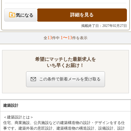
※上記には固定残業代（54,100円／38時間分）
【2. アシスタントデザイナー（未経験者）】
レゼンテーション ・基本設計、実施設計、マテリアル選定 ・プ
を含みます。超過分は別途全額支給します。
月給 250,000円～
ロジェクト全体の進行管理、予算管理 ・若手デザイナーの育成、
※試用期間6ヶ月あり
※上記には固定残業代（54,100円／38時間分）を含み
指導 【この仕事の魅力】 裁量権が大きく、自身のアイデアをダ
詳細を見る
気になる
ます。超過分は別途全額支給します。
イレクトに形にできます。数百坪規模の大規模案件に、企画段階
※試用期間3ヶ月あり
から挑戦できるのが醍醐味です。 将来的には、部門を率いるリー
掲載終了日：2027年02月27日
ダーやマネージャーとして、事業の中核を担うキャリアパスもご
【3. CADオペレーター】
用意しています。 2. アシスタントデザイナー（未経験者） まず
13
1〜13
全
件中
件を表示
雇用形態や勤務時間のご希望を考慮の上、給与を決定
は先輩デザイナーのサポートからスタート。実務を通して、プロ
いたします。
のデザイナーになるためのスキルを基礎から着実に学べます。
※これまでのご経験やCADスキルを十分に評価し、当
【ステップアップのイメージ】 ・入社当初：現場でのアシスタン
社規定により優遇いたしますので、ぜひご相談くださ
ト業務、議事録作成などを通して仕事の流れを覚えます。 ・慣れ
希望にマッチした最新求人を
い。
てきたら：CADでの図面作成の補助、プレゼンテーション資料の
いち早くお届け！
作成など、徐々に専門的な業務をお任せします。 ・将来的には：
あなたの成長意欲次第で、小規模案件のデザイン担当など、活躍
の場を広げていけます。 実際に、未経験で入社し4年でチーフデ
この条件で新着メールを受け取る
ザイナーに昇格した先輩も在籍しています！ 3. CADオペレータ
ー デザイナーの指示のもと、VectorWorksを使用したオフィスレ
イアウト図面や内装設計図面の作成が主な業務です。 Illustratorや
Photoshopでの資料作成、Excelでの見積作成補助など、スキルに
応じて幅広いサポート業務でご活躍いただけます。 パートタイム
建築設計
など、時間に制約のある方も歓迎しますので、お気軽にご相談く
ださい。
＜建築設計とは＞
住宅、商業施設、公共施設などの建築構造物の設計・デザインをする仕
事です。建築外装の意匠設計、建築構造物の構造設計、設備設計、設計