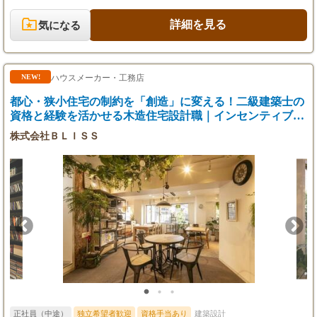
約束します。
事は始まります。 ■具体的な業務内容 ・新規案件のヒアリング、
・賞与：年1回（3月）
プランニング、プレゼンテーション ・実施設計、およびクライア
詳細を見る
気になる
※昨年度、最も活躍した社員の賞与は100万
ントとの各種打ち合わせ ・設計アシスタントのマネジメント、育
円以上でした。あなたの頑張りを正当に評価し
成 ・（第二新卒の方は、まず一連の業務を学び、将来のリーダー
ます。
を目指していただきます） 少数精鋭のチームだからこそ、大きな
裁量を持ってプロジェクトを動かす手応えと、自らのアイデアが
ハウスメーカー・工務店
NEW!
【給与モデル】
形になる喜びをダイレクトに感じられます。 ■使用ソフト ARCHI
・年収460万円／26歳（新卒入社5年目）
CAD, Jw_cad, Adobe Illustrator, Adobe Photoshop, Excel, PowerPoint,
都心・狭小住宅の制約を「創造」に変える！二級建築士の
・年収250万円／24歳（新卒入社2年目）
Word
資格と経験を活かせる木造住宅設計職｜インセンティブで
高収入を実現
株式会社ＢＬＩＳＳ
正社員（中途）
独立希望者歓迎
資格手当あり
建築設計