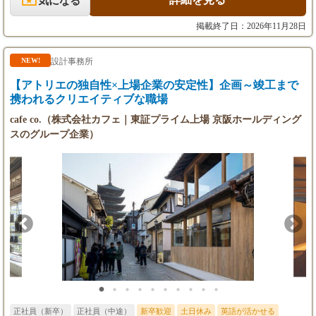
気になる
時間外労働が設定時間を超えた場合は、別途超
遂行できる方を対象にリモート可
過分を全額支給します。
掲載終了日：2026年11月28日
【昇給・賞与】
・昇給：年1回（4月）
設計事務所
NEW!
・賞与：年2回（7/12月）
【アトリエの独自性×上場企業の安定性】企画～竣工まで
【試用期間】
携われるクリエイティブな職場
あり
cafe co.（株式会社カフェ｜東証プライム上場 京阪ホールディング
試用期間：6ヵ月間（本採用時と条件変更な
スのグループ企業）
し）
【年収例】
年収600万円／32歳
正社員（新卒）
正社員（中途）
新卒歓迎
土日休み
英語が活かせる