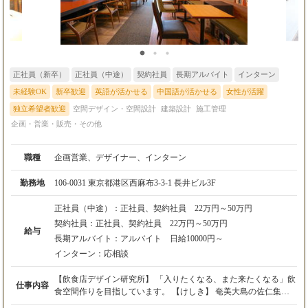
正社員（新卒）
正社員（中途）
契約社員
長期アルバイト
インターン
未経験OK
新卒歓迎
英語が活かせる
中国語が活かせる
女性が活躍
独立希望者歓迎
空間デザイン・空間設計
建築設計
施工管理
企画・営業・販売・その他
職種
企画営業、デザイナー、インターン
勤務地
106-0031 東京都港区西麻布3-3-1 長井ビル3F
正社員（中途）：
正社員、契約社員 22万円～50万円
契約社員：
正社員、契約社員 22万円～50万円
給与
長期アルバイト：
アルバイト 日給10000円～
インターン：
応相談
【飲食店デザイン研究所】 「入りたくなる、また来たくなる」飲
仕事内容
食空間作りを目指しています。 【けしき】 奄美大島の佐仁集落
にて、地域創生を行っています。設計から大工まで行います。古