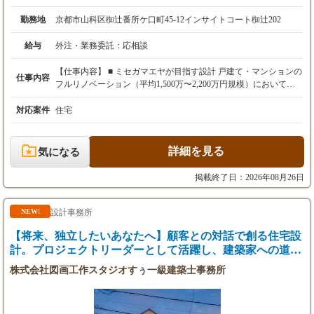
勤務地
京都市山科区椥辻番所ケ口町45-12インサイトコート椥辻202
給与
外注・業務委託：
応相談
【仕事内容】 ■ ミセガマエヤが目指す設計 戸建て・マンションの
仕事内容
フルリノベーション（平均1,500万〜2,200万円規模）において、
住まい手が無意識で暮らしても自然と家事が回り、ごきげんな毎
日に変わる仕掛けとしての「魔法の間取り」を実現していただき
対応案件
住宅
ます。単なるCADオペレーションや見た目だけのデザインではな
く、住まい手の暮らしの課題を解き明かす空間提案です。 ■ 具体
的な業務内容 ・施主との対話・ヒアリング：潜在的なお悩みや生
詳細を見る
気になる
活動線、暮らしの癖を丁寧に紐解く ・プランニング・意匠設計：
動線・収納計画・光や風の通り道を計算した基本設計および詳細
掲載終了日：2026年08月26日
設計 ・素材の吟味・インテリア構築：質感や仕上がりを左右する
素材選定、造作家具・照明計画の考案 ・施工への引き継ぎ：設計
意図を正確に形にするための現場監督・職人との打ち合わせ ■ チ
設計事務所
NEW!
ームで創り上げる「同志」としての参画 設計士一人で全てを背負
【将来、独立したいあなたへ】顧客との対話で創る住宅設
い込む必要はありません。整理収納の専門家や現場監督など、各
分野のプロフェッショナルと知恵を出し合い、一つのチームで最
計。プロジェクトリーダーとして活躍し、建築家への道を
高の住まいを創り上げていく「同志」としてご活躍いただきま
切り拓く
株式会社図画工作スタジオすぅ一級建築士事務所
す。