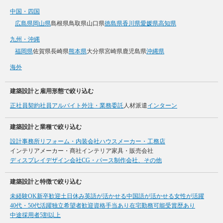
中国・四国
広島県
岡山県
島根県
鳥取県
山口県
徳島県
香川県
愛媛県
高知県
九州・沖縄
福岡県
佐賀県
長崎県
熊本県
大分県
宮崎県
鹿児島県
沖縄県
海外
建築設計と雇用形態で絞り込む
正社員
契約社員
アルバイト
外注・業務委託
人材派遣
インターン
建築設計と業種で絞り込む
設計事務所
リフォーム・内装会社
ハウスメーカー・工務店
インテリアメーカー・商社
インテリア家具・販売会社
ディスプレイデザイン会社
CG・パース制作会社、その他
建築設計と特徴で絞り込む
未経験OK
新卒歓迎
土日休み
英語が活かせる
中国語が活かせる
女性が活躍
40代・50代活躍
独立希望者歓迎
資格手当あり
在宅勤務可能
受賞歴あり
中途採用者5割以上