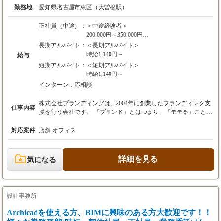
勤務地
愛知県名古屋市東区（大曽根駅）
正社員（中途）：
＜中途経験者＞
200,000円～350,000円
中途の場合はスキルによって給与等条件が異な
長期アルバイト：
＜長期アルバイト＞
るため、ご経験に応じて決定します。
時給1,140円～
給与
短期アルバイト：
＜短期アルバイト＞
◎試用期間中（６か月）はアルバイト雇用での
時給1,140円～
勤務となります。試用期間6か月後、
インターン：
応相談
双方の合意の上、正社員登用となります。その
間の給与、その他の待遇に変更はありません。
株式会社ブランディングは、2004年に創業したブランディング支
（アルバイト期間中：時給1,140円～）
仕事内容
援を行う会社です。 「ブランド」とはつまり、「モテる」こと。
会社だって「モテたい」はずだと思いませんか？私たち
は、“「これからの会社」を「モテ続ける会社」へ”をビジョンと
対応案件
店舗 オフィス
して、企業や店舗などのブランド構築から空間デザイン、Webデ
ザイン、販促物制作まで、一貫したブランディング支援を行って
います。 ①空間デザイナー 打ち合わせ～オフィスや店舗の設計
詳細を見る
気になる
デザイン～インテリアのコーディネートなどの空間デザイン全般
をお任せできる人材です。 ②WEBプログラマー 新規開業される
方のWEBサイト作成や、既存のお客様のWEBサイトの修正などを
行うWEBプログラマーを募集しています。新規、簡易的な修正を
設計事務所
含め月1～5件程度で、長期的なスケジュールのものや既存WEBサ
イトの修正もあります。 ③グラフィックデザイナー 新規開業さ
Archicadを使える方、BIMに興味のある方大歓迎です！！
れたお店や既存のお客様のお店に関連するデザイン全般をお任せ