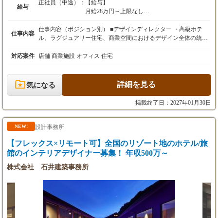
正社員（中途）：
【給与】
給与
月給28万円～上限なし
※経験・スキルを考慮の上、決定します。
仕事内容（ポジション別） ■デザインディレクター ・高級ホテ
仕事内容
【試用期間】
ル、ラグジュアリー住宅、商業空間におけるデザイン全体の統括
あり（本採用時と条件変更なし）
・コンセプト立案およびデザイン方針の策定 ・クライアントへの
提案・プレゼンテーションの主導 ・プロジェクト全体の品質・ス
対応案件
店舗 商業施設 オフィス 住宅
ケジュール・コスト管理 ・日本および海外拠点との連携によるプ
ロジェクト推進 ・チームマネジメント（指導・評価・育成） ■シ
ニアデザイナー ・高級ホテル、ラグジュアリー住宅、商業空間の
詳細を見る
気になる
設計業務全般を担当 ・コンセプトに基づく空間デザインの具体化
（基本〜実施設計） ・クライアントとの打ち合わせおよび設計提
掲載終了日：2027年01月30日
案 ・プロジェクトの進行管理および関係各所との調整 ・海外拠
点との設計連携・調整業務 ・ジュニアデザイナーの指導・サポー
ト ■デザイナー ・高級ホテル、ラグジュアリー住宅、商業空間に
設計事務所
NEW!
おける設計補助業務 ・図面作成（AutoCAD等）および修正対応
【フレックス×リモート可】全国のリゾート地のホテル/旅
・パース・プレゼン資料の作成サポート ・マテリアル選定・サン
プル管理補助 ・社内外メンバーとの基本的な調整業務
館のインテリアデザイナー募集！ 年収500万～
株式会社 石井建築事務所