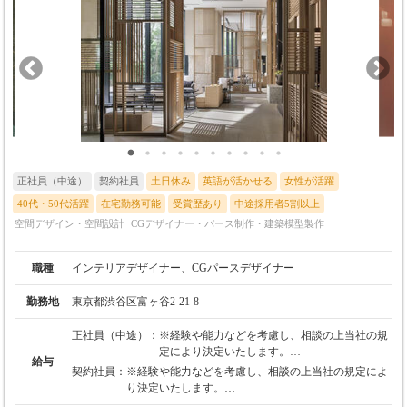
正社員（中途）
契約社員
土日休み
英語が活かせる
女性が活躍
40代・50代活躍
在宅勤務可能
受賞歴あり
中途採用者5割以上
空間デザイン・空間設計
CGデザイナー・パース制作・建築模型製作
職種
インテリアデザイナー、CGパースデザイナー
勤務地
東京都渋谷区富ヶ谷2-21-8
正社員（中途）：
※経験や能力などを考慮し、相談の上当社の規
定により決定いたします。
給与
1. 年収約600-900万円(月給12ヶ月+固定ボーナ
契約社員：
※経験や能力などを考慮し、相談の上当社の規定によ
ス2ヶ月）
り決定いたします。
2. 3 年収約450-700万円(月給12ヶ月+固定ボー
1. 年収約600-900万円(月給12ヶ月+固定ボーナス2ヶ