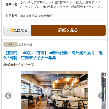
【インテリアデザイナー】 空間デザイン ・家具／照明 デザイ
仕事内容
ン・ディスプレイ ■お客様との打合せ・現地調査 ■プラン・プレ
ゼンテーション ■実施設計・コスト調整・施工会社打合せ ■設計
管理 ■完成引渡し スキルアップしながら自分の能力を発揮できる
対応案件
店舗 商業施設 その他施設
環境です。 【CGデザイナー・パース作成】 飲食店等の商業空間
のプレゼンテーション用CGパースを制作してくださるパーサー
を募集します。 【現場管理】 弊社製作アイテム(家具、照明器
詳細を見る
気になる
具、ディスプレイ）の現場納品及び製作管理が主となります。簡
単な照明器具の組立、結線作業、現場でのディスプレイ作業等も
あります。 現場監督経験者、プロダクトデザイン経験者の方大歓
設計事務所
PR
迎です。 【CADオペレーター】 弊社インテリアデザイナーの
元、平面図、展開図、詳細図の作成を行って頂きます。 基本的に
【直取引・年収600万可】10時半始業・海外案件あり・週
は内装工事に関わる図面全般です。 外注でのCADペレーター大
休2日制！空間デザイナー募集！
歓迎です。 【パート事務】 デザイナーのサポート軽事務作業
株式会社ベイリーフ