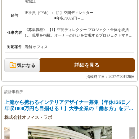
南堀江
正社員（中途）：
【1】空間ディレクター
給与
■年収700万円～
■月給50万円～（能力・経験により優遇）
※3ヶ月の試用期間有
《募集職種》 【1】空間ディレクター プロジェクト全体を統括
仕事内容
※試用期間後、能力によって給与見直しあり
し、現場を指揮。オーナーの想いを実現するプロジェクトマネー
※昇給随時
ジャーの役割です。 【2】空間チーフデザイナー 主力のデザイナ
ーです。とにかくいいデザインをすることが仕事。 【3】空間デ
対応案件
店舗 オフィス
ザイナー デザイン業務はもちろん、リサーチや顧客対応、現場と
【2】空間チーフデザイナー
の折衝など、デザイナーとして必要なスキルを身につけて実践し
■年収600万円～
ます。 【4】設計主任 デザインを元に、様々な詳細設計図を作成
詳細を見る
気になる
■月給40万円～（能力・経験により優遇）
し、あらゆる関係者のハブになる存在。特に商業施設などの対応
※3ヶ月の試用期間有
に強いことが必要。 【5】設計者・CADオペレーター デザインを
掲載終了日：2027年06月26日
※試用期間後、能力によって給与見直しあり
図面にし、関係者にわかりやすく伝える技術とコミュニケーショ
※昇給随時
ン能力を求めてます。 【6】CGパースデザイナー デザイナーの
意図を汲み取って空気感まで表現し、自分の描いたビジュアルが
設計事務所
「本物の空間」として形になる醍醐味を味わえるポジションで
上流から携わるインテリアデザイナー募集【年休126日／
【3】空間デザイナー
す。 【7】現場クリエイター 現場で体と頭をフル活用したものづ
■年収350万円～800万円
年収1000万円も目指せる！】大手企業の「働き方」をデザ
くりを通じて、実際の店舗をつくる最前線のクリエイター。
■月給25万円～（能力・経験により優遇）
【8】施工管理者 現場クリエイターをサポートし、現場管理によ
インする！
株式会社オフィス・ラボ
※3ヶ月の試用期間有
り空間づくりを行います。 【9】総合企画室 バックオフィスから
※昇給随時
いい会社づくりを目指して各部署を支える。例えると学校部活に
おけるマネージャーのような業務。 【10】マーケティング HPや
SNSを活用し、会社の魅力を発信しファンづくりを担います。