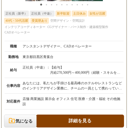
正社員（新卒）
正社員（中途）
新卒歓迎
土日休み
女性が活躍
40代・50代活躍
受賞歴あり
空間デザイン・空間設計
インテリアコーディネーター
CGデザイナー・パース制作・建築模型製作
CADオペレーター
職種
アシスタントデザイナー、CADオペレーター
勤務地
東京都目黒区青葉台
正社員（中途）：
【給与】
給与
月給270,500円～400,000円（経験・スキルを考
慮の上、決定します）
※42h分の固定残業代（64,405円～）を含みま
あなたには、私たちが手掛ける最高峰のホテルやレストランなど
仕事内容
す。
のインテリアデザイン業務に、チームの一員として携わっていた
※42hを超えた場合は、別途超過分を全額支給
だきます。あなたのスキルや経験に応じて、最適なポジションか
します。
らスタートしていただきます。 1．アシスタントデザイナー チー
店舗 商業施設 展示会 オフィス 住宅 医療・介護・福祉 その他施
対応案件
※正社員の場合、3ヶ月間の試用期間あり（待
フデザイナーの指示のもと、デザインに関わるアシスタント業務
設
遇に変更はございません）
全般を行っていただきます。少数精鋭のチームだからこそ、単な
る補助業務に留まらず、幅広い経験を積み、早期に成長できる環
【中途採用・実務経験年数に応じた給与の目
境です。国内・海外出張に同行する機会もあります。 【具体的な
詳細を見る
気になる
安】
業務内容】 ・クライアントとの打ち合わせ、コンセプトヒアリン