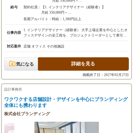
月給 350,000円～
＋ 業績賞与 ※経験者歓迎
※上記には固定残業代（87,000円／45時間分）
給与
契約社員：
【1. インテリアデザイナー（経験者）】
※想定年収：380万円 〜 1,000万円（経験・能力
を含みます。超過分は別途全額支給します。
月給 350,000円～
による）
※経験・能力を最大限考慮の上、当社規定によ
※上記には固定残業代（87,000円／45時間分）を含み
※正社員採用の場合は、月給30万円～（能力・
長期アルバイト：
時給：1,300円以上
り優遇いたします。
ます。超過分は別途全額支給します。
経験により優遇）
※試用期間6ヶ月あり
※経験・能力を最大限考慮の上、当社規定により優遇
1. インテリアデザイナー（経験者） 大手上場企業を中心としたオ
仕事内容
いたします。
フィスデザインの全工程を、プロジェクトリーダーとして牽引し
【2. アシスタントデザイナー（未経験者）】
※試用期間3ヶ月あり
【8】マーケティング
ていただきます。 【具体的な業務内容】 ・クライアントへのヒ
月給 250,000円～
■月給28万円～50万円（能力・経験により優
アリング、経営課題の抽出 ・コンセプト立案、デザイン提案、プ
対応案件
店舗 オフィス その他施設
※上記には固定残業代（54,100円／38時間分）
【2. アシスタントデザイナー（未経験者）】
遇）
レゼンテーション ・基本設計、実施設計、マテリアル選定 ・プ
を含みます。超過分は別途全額支給します。
月給 250,000円～
※3ヶ月の試用期間有
ロジェクト全体の進行管理、予算管理 ・若手デザイナーの育成、
※試用期間6ヶ月あり
※上記には固定残業代（54,100円／38時間分）を含み
※試用期間後、能力によって給与見直しあり
指導 【この仕事の魅力】 裁量権が大きく、自身のアイデアをダ
詳細を見る
気になる
ます。超過分は別途全額支給します。
※昇給随時
イレクトに形にできます。数百坪規模の大規模案件に、企画段階
※試用期間3ヶ月あり
から挑戦できるのが醍醐味です。 将来的には、部門を率いるリー
掲載終了日：2027年02月27日
ダーやマネージャーとして、事業の中核を担うキャリアパスもご
【3. CADオペレーター】
【9】CGパースデザイナー
用意しています。 2. アシスタントデザイナー（未経験者） まず
雇用形態や勤務時間のご希望を考慮の上、給与を決定
■月給28万円～（能力・経験により優遇）
は先輩デザイナーのサポートからスタート。実務を通して、プロ
設計事務所
いたします。
※経験3年以上
のデザイナーになるためのスキルを基礎から着実に学べます。
※これまでのご経験やCADスキルを十分に評価し、当
ワクワクする店舗設計・デザインを中心にブランディング
※3ヶ月の試用期間有
【ステップアップのイメージ】 ・入社当初：現場でのアシスタン
社規定により優遇いたしますので、ぜひご相談くださ
※試用期間後、能力によって給与見直しあり
全体にも携わります
ト業務、議事録作成などを通して仕事の流れを覚えます。 ・慣れ
い。
※昇給随時
てきたら：CADでの図面作成の補助、プレゼンテーション資料の
株式会社ブランディング
※使用ソフト： Archicad、D5 Render、Photosho
作成など、徐々に専門的な業務をお任せします。 ・将来的には：
p
あなたの成長意欲次第で、小規模案件のデザイン担当など、活躍
の場を広げていけます。 実際に、未経験で入社し4年でチーフデ
※正社員採用の場合は、月給30万円～（能力・
ザイナーに昇格した先輩も在籍しています！ 3. CADオペレータ