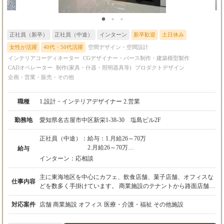
正社員（新卒）
正社員（中途）
インターン
新卒歓迎
土日休み
女性が活躍
40代・50代活躍
空間デザイン・空間設計
インテリアコーディネーター
CGデザイナー・パース制作・建築模型製作
CADオペレーター
制作(家具・什器・照明器具等)
プロダクトデザイン
企画・営業・販売・その他
職種
1.設計・インテリアデザイナー 2.営業
勤務地
愛知県名古屋市中区新栄1-38-30 塩島ビル2F
正社員（中途）：
給与：1.月給26～70万
2.月給26～70万
給与
インターン：
応相談
※諸手当含む
主に東海地区を中心にカフェ、飲食店舗、菓子店舗、オフィスな
仕事内容
※2ヶ月試用期間あり（期間中待遇は正規採用
どを数多く手掛けています。 商業施設のテナントから路面店舗の
と同様）
改修や新築の設計デザインまで、幅広くデザインに携わることが
でき、直接クライアントお話しながら、つくり上げていきますの
対応案件
店舗 商業施設 オフィス 医療・介護・福祉 その他施設
で、やりがいのあるお仕事です。私達と一緒に街を変えていきま
※経験・能力・前職給などを考慮して決定いた
せんか。 HPを是非ご覧下さい。