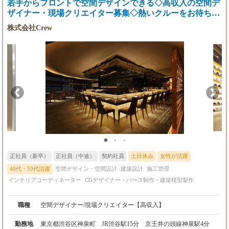
塾で学んでもらえる。（有料）かインターンシップで勉強しても
若手からフロントで空間デザインできる◇高収入の空間デ
らいます。 ・健康で楽しく明るい方を募集します。
ザイナー・現場クリエイター募集◇熱いクルーをお待ちし
ています
株式会社Crew
正社員（新卒）
正社員（中途）
契約社員
土日休み
女性が活躍
40代・50代活躍
空間デザイン・空間設計
建築設計
施工管理
インテリアコーディネーター
CGデザイナー・パース制作・建築模型製作
職種
空間デザイナー/現場クリエイター【高収入】
勤務地
東京都渋谷区神泉町 JR渋谷駅15分 京王井の頭線神泉駅4分