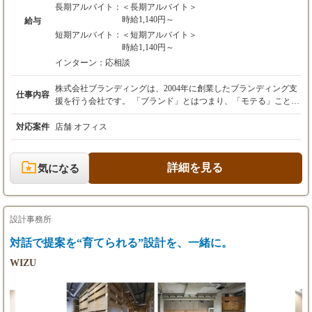
中途の場合はスキルによって給与等条件が異な
長期アルバイト：
＜長期アルバイト＞
るため、ご経験に応じて決定します。
時給1,140円～
給与
短期アルバイト：
＜短期アルバイト＞
◎試用期間中（６か月）はアルバイト雇用での
時給1,140円～
勤務となります。試用期間6か月後、
インターン：
応相談
双方の合意の上、正社員登用となります。その
間の給与、その他の待遇に変更はありません。
株式会社ブランディングは、2004年に創業したブランディング支
（アルバイト期間中：時給1,140円～）
仕事内容
援を行う会社です。 「ブランド」とはつまり、「モテる」こと。
会社だって「モテたい」はずだと思いませんか？私たち
は、“「これからの会社」を「モテ続ける会社」へ”をビジョンと
対応案件
店舗 オフィス
して、企業や店舗などのブランド構築から空間デザイン、Webデ
ザイン、販促物制作まで、一貫したブランディング支援を行って
います。 ①空間デザイナー 打ち合わせ～オフィスや店舗の設計
詳細を見る
気になる
デザイン～インテリアのコーディネートなどの空間デザイン全般
をお任せできる人材です。 ②WEBプログラマー 新規開業される
方のWEBサイト作成や、既存のお客様のWEBサイトの修正などを
行うWEBプログラマーを募集しています。新規、簡易的な修正を
設計事務所
含め月1～5件程度で、長期的なスケジュールのものや既存WEBサ
イトの修正もあります。 ③グラフィックデザイナー 新規開業さ
対話で提案を“育てられる”設計を、一緒に。
れたお店や既存のお客様のお店に関連するデザイン全般をお任せ
WIZU
できる、グラフィックデザイナーです。月の案件は平均して10件
程度で、多い・少ない時もあります。 ④施工管理・現場監督 新
規開業されるお店が完成するまでの工程を管理し、デザイナーや
職人さんと連携しながら店舗づくりを支えるポジションです。 ★