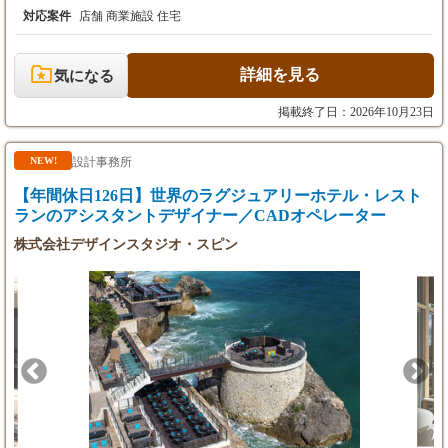
ナス2ヶ月）
月）
対応案件
店舗 商業施設 住宅
2. 3 年収約450-700万円(月給12ヶ月+固定ボーナス2ヶ
月）
詳細を見る
気になる
掲載終了日：2026年10月23日
設計事務所
NEW!
【年間休日126日】世界のラグジュアリーホテル・レスト
ランのアシスタントデザイナー／CADオペレーター
株式会社デザインスタジオ・スピン