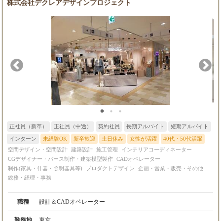
株式会社デクレアデザインプロジェクト
関わる仕事が好きな方 ・CAD経験をお持ちの方（少し触ったこ
とがある方も歓迎） ※年齢・スキル・実績を考慮の上、スタート
給与をご提案します
正社員（新卒）
正社員（中途）
契約社員
長期アルバイト
短期アルバイト
インターン
未経験OK
新卒歓迎
土日休み
女性が活躍
40代・50代活躍
空間デザイン・空間設計
建築設計
施工管理
インテリアコーディネーター
CGデザイナー・パース制作・建築模型製作
CADオペレーター
制作(家具・什器・照明器具等)
プロダクトデザイン
企画・営業・販売・その他
総務・経理・事務
職種
設計＆CADオペレーター
勤務地
東京