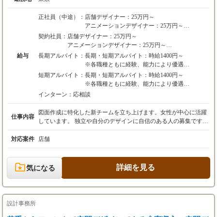
正社員（中途）：
店舗デザイナー：25万円～
アニメーションデザイナー：25万円～
ホームページ製作:25万~
契約社員：
店舗デザイナー：25万円～
アシスタントデザイナー：21万円～
アニメーションデザイナー：25万円～
※各職種ともに経験、能力により優遇
ホームページ製作:25万~
給与
長期アルバイト：
長期・短期アルバイト：時給1400円～
※営業力、デザイン力、経験値、技術、センス
アシスタントデザイナー：21万円～
※各職種ともに経験、能力により優遇
などを考慮します
新卒：19万円～
※営業力、デザイン力、経験値、技術、センス
短期アルバイト：
長期・短期アルバイト：時給1400円～
長期・短期アルバイト：時給1400円～
などを考慮します
※各職種ともに経験、能力により優遇
※各職種ともに経験、能力により優遇
※営業力、デザイン力、経験値、技術、センス
インターン：
応相談
※営業力、デザイン力、経験値、技術、センスなどを
などを考慮します
考慮します
図面作成に特化した新チームを立ち上げます。女性が中心に活躍
仕事内容
しています。 独立や自分のデザインに自信のある人の募集です。
A.ディレクター、チーフデザイナー ・実務経験 ３年以上 ・Vect
orWorksが使いこなせる方 ・Illustrator、Photoshopを使える方尚優
対応案件
店舗
遇 B.デザイナー ・実務経験 1年以上 ・VectorWorksが使いこなせ
る方 ・Illustrator、Photoshopを使える方尚優遇 C.アシスタント&什
器デザイナー ・実務経験、又はインテリアデザインの学歴のある
詳細を見る
気になる
方 ・VectorWorksが使いこなせる方 D ホームページデザイナー
ホームページをが作れる人。自社のホームページの管理と商品
企画をしてもらう。 経験・知識・技術がない人でも、どうしても
店舗デザイナーになりたい人は、デザインプライス0プロジェク
設計事務所
トで「学生による店舗デザイン事務所」にはいる為に、店舗設計