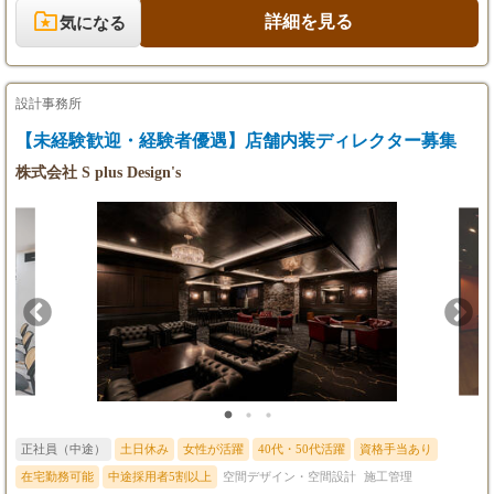
します。
詳細を見る
気になる
設計事務所
【未経験歓迎・経験者優遇】店舗内装ディレクター募集
株式会社 S plus Design's
正社員（中途）
土日休み
女性が活躍
40代・50代活躍
資格手当あり
在宅勤務可能
中途採用者5割以上
空間デザイン・空間設計
施工管理