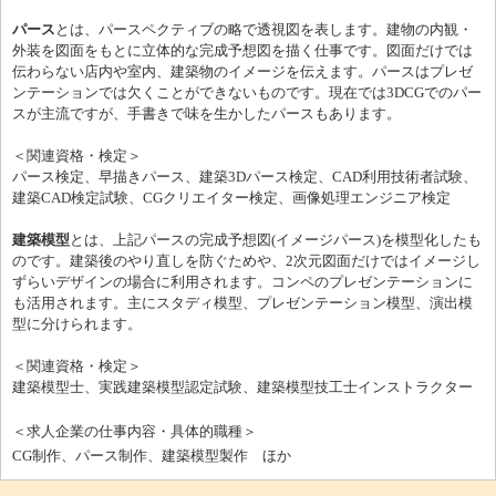
パース
とは、パースペクティブの略で透視図を表します。建物の内観・
外装を図面をもとに立体的な完成予想図を描く仕事です。図面だけでは
伝わらない店内や室内、建築物のイメージを伝えます。パースはプレゼ
ンテーションでは欠くことができないものです。現在では3DCGでのパー
スが主流ですが、手書きで味を生かしたパースもあります。
＜関連資格・検定＞
パース検定、早描きパース、建築3Dパース検定、CAD利用技術者試験、
建築CAD検定試験、CGクリエイター検定、画像処理エンジニア検定
建築模型
とは、上記パースの完成予想図(イメージパース)を模型化したも
のです。建築後のやり直しを防ぐためや、2次元図面だけではイメージし
ずらいデザインの場合に利用されます。コンペのプレゼンテーションに
も活用されます。主にスタディ模型、プレゼンテーション模型、演出模
型に分けられます。
＜関連資格・検定＞
建築模型士、実践建築模型認定試験、建築模型技工士インストラクター
＜求人企業の仕事内容・具体的職種＞
CG制作、パース制作、建築模型製作 ほか