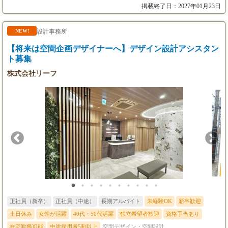
御自身のこれまでのスキルや実務経験の年数に
グ、デザインプレゼンテーション ・基本計画、基本設計、FF&E
掲載終了日：2027年01月23日
応じて、下限値を引き上げて柔軟に決定いたし
までのデザイン業務全般 ・マテリアル／サンプル収集、マテリア
ます。
ルボードの作成 他 2．CADオペレーター デザイナーが創造した
◆実務経験5年以上（ミドルクラス・即戦
空間を、正確で美しい図面へと描き起こしていただきます。あな
設計事務所
NEW!
力）： 月給40万円〜45万円（想定年収480万
たの作図スキルが、プロジェクトの品質を支える重要な基盤とな
【将来は空間企画デザイナーへ】デザイン設計アシスタン
円〜600万円）
ります。
◆実務経験8年以上（チーフ・マネージャーク
ト募集
ラス）： 月給50万円〜（想定年収700万円〜100
株式会社リーフ
0万円以上）
正社員（新卒）
正社員（中途）
長期アルバイト
未経験OK
新卒歓迎
土日休み
女性が活躍
40代・50代活躍
独立希望者歓迎
資格手当あり
在宅勤務可能
中途採用者5割以上
空間デザイン・空間設計