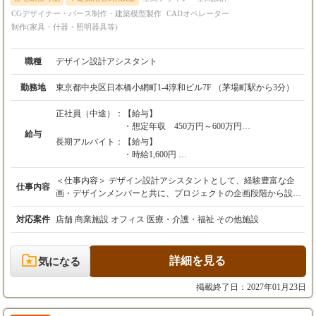
CGデザイナー・パース制作・建築模型製作
CADオペレーター
制作(家具・什器・照明器具等)
職種
デザイン設計アシスタント
勤務地
東京都中央区日本橋小網町1-4淳和ビル7F （茅場町駅から3分）
正社員（中途）：
【給与】
・想定年収 450万円～600万円
給与
・月給 30万円～40万円
長期アルバイト：
【給与】
※経験・スキルを考慮の上、決定します。
・時給1,600円
【残業代】
【試用期間】
＜仕事内容＞ デザイン設計アシスタントとして、経験豊富な企
仕事内容
・上記月給は、固定残業代30時間分（57,000
・あり
画・デザインメンバーと共に、プロジェクトの企画段階から設
円〜76,000円）を含みます。
計・施工まで幅広く携わっていただきます。 お客様との打ち合わ
・時間外労働が設定時間を超えた場合は、別途
試用期間：3ヵ月間（本採用時と変更なし）
せに同席しながら、要望や課題の整理、コンセプトづくり、デザ
対応案件
店舗 商業施設 オフィス 医療・介護・福祉 その他施設
超過分を全額支給します。
イン提案のサポートを行います。 また、提案資料の作成やレイア
ウト検討、図面作成・修正など、実際に手を動かしながら空間を
【諸手当】あり
形にする業務にも携わります。 さらに、企画やデザインの意図を
詳細を見る
気になる
自社の設計スタッフや協力会社へ共有し、プロジェクトがスムー
【昇給・賞与】
ズに進むよう情報整理や調整を行うことも大切な役割です。 まず
掲載終了日：2027年01月23日
・昇給：年1回
はできるところからスタートし、企画・デザイン・設計・施工の
・賞与：年2回（１月／７月）
流れを学びながら、将来的にはお客様との対話からコンセプト立