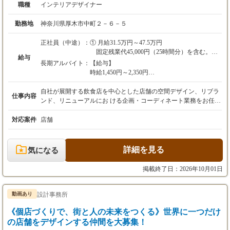
職種
インテリアデザイナー
勤務地
神奈川県厚木市中町２－６－５
正社員（中途）：
① 月給31.5万円～47.5万円
固定残業代45,000円（25時間分）を含む。
給与
② 月給 29.3万円～44.0万円 （年収365万円～5
長期アルバイト：
【給与】
59万円）
時給1,450円～2,350円
固定残業代42,000円（23時間分）を含む。
【試用期間】
自社が展開する飲食店を中心とした店舗の空間デザイン、リブラ
仕事内容
時間外労働が設定時間を超えた場合は、別途超
あり（1か月）
ンド、リニューアルにお ける企画・コーディネート業務をお任せ
過分を全額支給します。
時給75円減少
します。 【基本の業務フロー】 ▶ コンセプト・素材の選定 既存
試用期間あり（3ヵ月）待遇変わらず
店舗の表層替えや新業態の立ち上げにおいて、仕上げ材やサイン
対応案件
店舗
配置を選定。 AIツール等も活用してイメージを具体化し、デザイ
ンの方向性を定めます。 ▶ 社内プレゼンテーション 代表（施主
の立ち位置）に対し、作成したプランや選定した素材を提案し、
詳細を見る
気になる
方針の合意形成を図ります。 ▶ 図面手配・ディレクション 実施
図面の作成や設備関連の専門的な設計は、外部のパートナー企業
掲載終了日：2026年10月01日
へ委託します。 ▶ コスト管理・現場確認 施工会社との金額調整
や、週1回程度の現場確認を実施し、予算内で品質を担保しま
す。 ▶ 検査対応・引き渡し 保健所や消防検査の対応を経て、店
設計事務所
動画あり
舗オープンを迎えます。 【得られる経験とポジションのポイン
《個店づくりで、街と人の未来をつくる》世界に一つだけ
ト】 ★分業なしのプロジェクト統括： 物件の精査からコスト管
理、現場の進捗確認まで、1から10まで裁量を持って担当できま
の店舗をデザインする仲間を大募集！