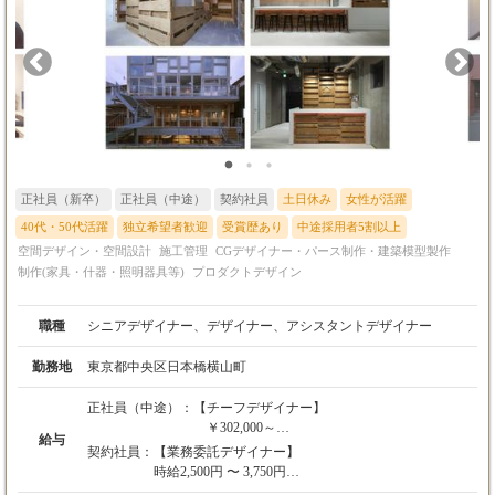
当社に少しでも興味を持っていただければ、まずは気軽にご応募
ください。
正社員（新卒）
正社員（中途）
契約社員
土日休み
女性が活躍
40代・50代活躍
独立希望者歓迎
受賞歴あり
中途採用者5割以上
空間デザイン・空間設計
施工管理
CGデザイナー・パース制作・建築模型製作
制作(家具・什器・照明器具等)
プロダクトデザイン
職種
シニアデザイナー、デザイナー、アシスタントデザイナー
勤務地
東京都中央区日本橋横山町
正社員（中途）：
【チーフデザイナー】
￥302,000～
給与
契約社員：
【業務委託デザイナー】
【デザイナー】
時給2,500円 〜 3,750円
￥230,000～
※経験・スキルを考慮の上、決定します。