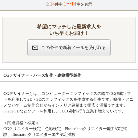
習得していただきます。 ［作図サポート］ VectorWorksを使用し
14
1〜14
全
件中
件を表示
た各種図面の作成補助。 ［資料作成］ Illustrator、Photoshopを用
いたプレゼンテーション資料のブラッシュアップ。 ［プロジェク
ト同行］ クライアントとの打ち合わせへの同席、議事録の作成。
［マテリアル管理］ 空間を構成する素材サンプルの手配、および
希望にマッチした最新求人を
模型製作。 ▶︎ キャリアとやりがい ★代理店を挟まないダイレク
いち早くお届け！
トな折衝により、上流工程からプロジェクトをコントロールでき
ます。 ★明確な評価基準に基づき、成果は給与へダイレクトに還
元されます（年収700万円以上の到達も可能）。 ★アシスタント
この条件で新着メールを受け取る
層には、独り立ちを見据えた実践的なOJTと明確なキャリアパス
を用意しています。
CGデザイナー・パース制作・建築模型製作
CGデザイナー
とは、コンピューターグラフィックスの略でCG作成ソフ
トを利用して2D・3Dのグラフィックスを作成する仕事です。映像・アニ
メなどゲーム制作会社からインテリア建築まで幅広く活躍できます。
Shade 3Dなどソフトを利用し、3DCG制作行う企業も増えています。
＜関連資格・検定＞
CGクリエイター検定、色彩検定、Photoshopクリエイター能力認定試
験、Illustratorクリエイター能力認定試験