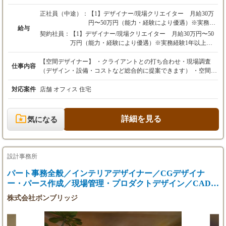
正社員（中途）：
【1】デザイナー/現場クリエイター 月給30万
円〜50万円（能力・経験により優遇）※実務経
給与
験1年以上
契約社員：
【1】デザイナー/現場クリエイター 月給30万円〜50
万円（能力・経験により優遇）※実務経験1年以上
【2】現場クリエイター/施工管理 月給30万
円〜50万円（能力・経験により優遇）※未経験
【2】現場クリエイター/施工管理 月給30万円〜50万
【空間デザイナー】 ・クライアントとの打ち合わせ・現場調査
仕事内容
者可
円（能力・経験により優遇）※未経験者可
（デザイン・設備・コストなど総合的に提案できます） ・空間デ
※試用期間あり3カ月・3カ月 計6カ月（試用
※試用期間あり3カ月・3カ月 計6カ月（試用期間中
ザインや設計（企画デザイン・意匠プラン・設計業務） ・書類作
期間中は28万円）
は28万円）
成、段取り手配(見積書・設計書など) ・設計現場確認 【現場クリ
対応案件
店舗 オフィス 住宅
※インセンティブ（事業部業績連動型）
※インセンティブ（事業部業績連動型）
エイター】 ・クライアント・デザイナー・営業担当者との打ち合
3ヵ月毎に事業部としての目標を超えた分を全
3ヵ月毎に事業部としての目標を超えた分を全スタッ
わせ ・施工予定物件の現地調査 ・協力業者の手配・打ち合わせ
スタッフに分配
フに分配
・予算・原価管理 ・現場進捗の工程管理 ・仕上がりの品質管理
詳細を見る
気になる
例：2024年10月～12月：目標達成分として全ス
例：2024年10月～12月：目標達成分として全スタッフ
・現場の安全管理 など デザイン・設計はもちろんのこと、クラ
タッフに465,800円支給
に465,800円支給
イアントとの打ち合わせから引き渡しまで携わっていただきま
2025年1月～3月：目標達成分として全スタ
2025年1月～3月：目標達成分として全スタッフに
す。 イチから携わることでクライアントの理想をカタチにするま
ッフに377,110円支給
377,110円支給
でをトータルでお手伝いできる仕事です。 これまで培ってきた知
設計事務所
2025年4月～6月：目標達成分として全スタ
2025年4月～6月：目標達成分として全スタッフに
識やスキルを活かして活躍していくことはもちろん、新しいフィ
ッフに1,136,728円支給
1,136,728円支給
ールドに挑戦したい方も大歓迎です！ 《 こんな方からのご応募
パート事務全般／インテリアデザイナー／CGデザイナ
お待ちしております！ 》 ◆デザイン・設計の実務経験がある方
ー・パース作成／現場管理・プロダクトデザイン／CADオ
※決算賞与
※決算賞与
◆各種アプリケーションのスキルをお持ちの方 ◆これまでの経験
ペレーター
年1回3月（1ヵ月分～4ヵ月分）
年1回3月（1ヵ月分～4ヵ月分）
株式会社ボンブリッジ
を活かしてステップアップしたい方 ◆建築やデザインが好きで意
欲を持って取り組める方
【年収例】
【年収例】
650万円／入社2年目・30歳（月給35万円＋イン
650万円／入社2年目・30歳（月給35万円＋インセンテ