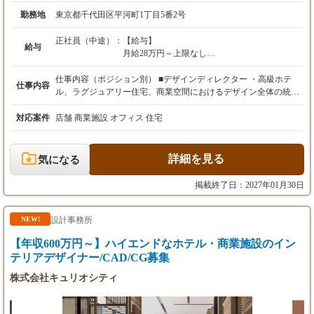
勤務地
東京都千代田区平河町1丁目5番2号
正社員（中途）：
【給与】
給与
月給28万円～上限なし
※経験・スキルを考慮の上、決定します。
仕事内容（ポジション別） ■デザインディレクター ・高級ホテ
仕事内容
【試用期間】
ル、ラグジュアリー住宅、商業空間におけるデザイン全体の統括
あり（本採用時と条件変更なし）
・コンセプト立案およびデザイン方針の策定 ・クライアントへの
提案・プレゼンテーションの主導 ・プロジェクト全体の品質・ス
対応案件
店舗 商業施設 オフィス 住宅
ケジュール・コスト管理 ・日本および海外拠点との連携によるプ
ロジェクト推進 ・チームマネジメント（指導・評価・育成） ■シ
ニアデザイナー ・高級ホテル、ラグジュアリー住宅、商業空間の
詳細を見る
気になる
設計業務全般を担当 ・コンセプトに基づく空間デザインの具体化
（基本〜実施設計） ・クライアントとの打ち合わせおよび設計提
掲載終了日：2027年01月30日
案 ・プロジェクトの進行管理および関係各所との調整 ・海外拠
点との設計連携・調整業務 ・ジュニアデザイナーの指導・サポー
ト ■デザイナー ・高級ホテル、ラグジュアリー住宅、商業空間に
設計事務所
NEW!
おける設計補助業務 ・図面作成（AutoCAD等）および修正対応
【年収600万円～】ハイエンドなホテル・商業施設のイン
・パース・プレゼン資料の作成サポート ・マテリアル選定・サン
プル管理補助 ・社内外メンバーとの基本的な調整業務
テリアデザイナー/CAD/CG募集
株式会社キュリオシティ