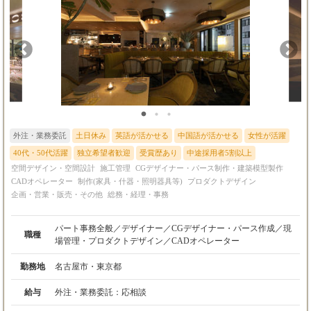
センティブ＋賞与）
ィブ＋賞与）
外注・業務委託
土日休み
英語が活かせる
中国語が活かせる
女性が活躍
40代・50代活躍
独立希望者歓迎
受賞歴あり
中途採用者5割以上
空間デザイン・空間設計
施工管理
CGデザイナー・パース制作・建築模型製作
CADオペレーター
制作(家具・什器・照明器具等)
プロダクトデザイン
企画・営業・販売・その他
総務・経理・事務
パート事務全般／デザイナー／CGデザイナー・パース作成／現
職種
場管理・プロダクトデザイン／CADオペレーター
勤務地
名古屋市・東京都
給与
外注・業務委託：
応相談