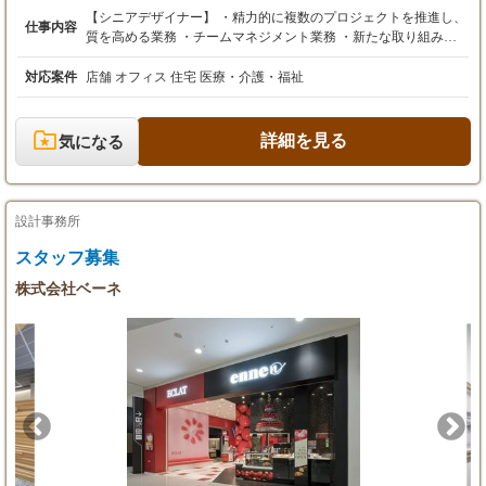
＊6～9カ月の試用期間があります。（試用期間
【シニアデザイナー】 ・精力的に複数のプロジェクトを推進し、
仕事内容
中給与は弊社規定にてご相談）
【諸手当】
質を高める業務 ・チームマネジメント業務 ・新たな取り組みを
・通勤手当：全額支給
構築、推進する業務 【デザイナー】 ・熱意を持ってプロジェク
トを推進する業務 ・新たな取り組みを推進する業務 【アシスタ
対応案件
店舗 オフィス 住宅 医療・介護・福祉
【昇給・賞与】
ントデザイナー】 ・楽しみながらクライアントファーストでプロ
・昇給：あり（年1回）
ジェクト推進に貢献する業務 ・新たな取り組みを提案する業務
・賞与：なし
詳細を見る
気になる
【試用期間】
なし
設計事務所
スタッフ募集
株式会社ベーネ