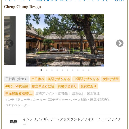
Cheng Chung Design
正社員（中途）
土日休み
英語が活かせる
中国語が活かせる
女性が活躍
40代・50代活躍
独立希望者歓迎
資格手当あり
受賞歴あり
中途採用者5割以上
空間デザイン・空間設計
建築設計
施工管理
インテリアコーディネーター
CGデザイナー・パース制作・建築模型製作
CADオペレーター
インテリアデザイナー / アシスタントデザイナー / FFE デザイナ
職種
ー