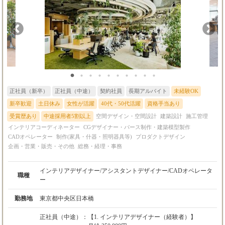
【4】設計主任
【11】マルチスキルワーカー（外注） 現場で多様な工事に対応で
■年収550万円～
きる方を外部パートナーとして募集しています。 詳しくはぜひ、
■月給40万円～（能力・経験により優遇）
クロノバデザイン（03-6427-9657）までお気軽にお問い合わせく
※3ヶ月の試用期間有
ださい。 《クロノバデザインで働く魅力》 （1）成長できる環
※昇給随時
境 プロジェクトごとに、チーム編成を行います。経験豊富
なディレクター・デザイナーや施工管理者が集まり、チーム全員
でアイデアを出し合いながら成功する店舗をデザインします。経
【5】設計者・CADオペレーター
験が浅い方でも、役割を通じて一つ一つ学びながら成長できる環
■月給25万円～（能力・経験により優遇）
境が整っています。 （2）集中できる環境 空間デザイナー・現場
※3ヶ月の試用期間有
スタッフ（現場クリエイター、施工管理者）はその分野のスペシ
正社員（新卒）
正社員（中途）
契約社員
長期アルバイト
未経験OK
※昇給随時
ャリストとして業務を遂行しますので、自分の役割に集中してク
リエイティブな仕事に専念できます。 （3）常に変化があり、好
新卒歓迎
土日休み
女性が活躍
40代・50代活躍
資格手当あり
奇心が刺激されます。 幅広い分野とエリア、規模感のプロジェク
受賞歴あり
中途採用者5割以上
空間デザイン・空間設計
建築設計
施工管理
【6】現場クリエイター
トがあり、自分の興味のある分野に関わることができます。
インテリアコーディネーター
CGデザイナー・パース制作・建築模型製作
■年収450万円～
（4）チーム制 チーム制でプロジェクトを進行します。ディレク
CADオペレーター
制作(家具・什器・照明器具等)
プロダクトデザイン
■月給30万円～（能力・経験により優遇）
ターやチームメンバーに分からないこと等はすぐに聞ける協力体
企画・営業・販売・その他
総務・経理・事務
※3ヶ月の試用期間有
制が整っています。一人で抱え込むことはありません。 （5）元
※昇給随時
請け100%の現場管理 施主と直接のコミュニケーションが可能
で、プロジェクトを一から主導するため、やりがいがあります。
インテリアデザイナー/アシスタントデザイナー/CADオペレータ
職種
（6）利便性とデザイン性の高いオフィス 東京本社は、渋谷と原
ー
【7】施工管理者
宿の真ん中、MIYASHITA PARKの近くに位置するオフィスで、
■年収380万円～1000万円
東京の最先端のカルチャーに触れながら働ける理想的な場所で
勤務地
東京都中央区日本橋
■月給28万円〜 ＋ 諸手当 ＋ 業績賞与 ※未経
す。オフィス内も、飾りすぎないデザイン事務所ならではの快適
験者歓迎
でクリエイティブな環境です。
正社員（中途）：
【1. インテリアデザイナー（経験者）】
【現場クリエイター】 月給30万円〜 ＋ 諸手当