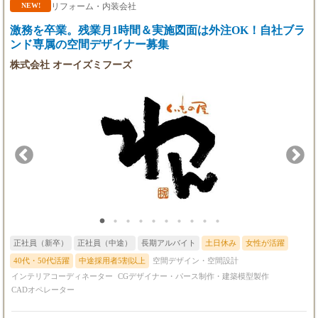
案、デザイン提案までを担うプロジェクトデザイナーを目指して
リフォーム・内装会社
NEW!
【試用期間】あり
いただきます。 ＜主な業務内容＞ ・お客様との打ち合わせ同席
・試用期間：６ヵ月間（本採用時と条件変更な
激務を卒業。残業月1時間＆実施図面は外注OK！自社ブラ
・コンセプト整理および企画立案サポート ・デザイン提案資料の
し）
作成 ・レイアウト、インテリア、サイン計画の検討 ・レイアウ
ンド専属の空間デザイナー募集
ト作成および図面修正 ・設計チームとの連携および情報整理 ・
株式会社 オーイズミフーズ
自社設計スタッフ・協力会社への設計意図共有 ・案件進捗管理サ
ポート ・施工会社との打ち合わせ同席
正社員（新卒）
正社員（中途）
長期アルバイト
土日休み
女性が活躍
40代・50代活躍
中途採用者5割以上
空間デザイン・空間設計
インテリアコーディネーター
CGデザイナー・パース制作・建築模型製作
CADオペレーター