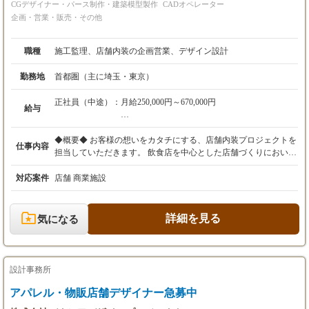
CGデザイナー・パース制作・建築模型製作
CADオペレーター
企画・営業・販売・その他
職種
施工監理、店舗内装の企画営業、デザイン設計
勤務地
首都圏（主に埼玉・東京）
正社員（中途）：
月給250,000円～670,000円
給与
※経験・能力を考慮の上、決定いたします。
◆概要◆ お客様の想いをカタチにする、店舗内装プロジェクトを
仕事内容
・随時昇給あり
担当していただきます。 飲食店を中心とした店舗づくりにおい
・各種手当あり
て、ヒアリングから見積もり、協力業者の手配、現場管理、完
・業績により臨時ボーナスあり
成・引き渡しまで、店舗内装ディレクターとして幅広く携わる仕
対応案件
店舗 商業施設
事です。 自分が関わった店舗が実際に街に残り、お客様の夢がカ
試用期間：3ヶ月
タチになる瞬間に立ち会える、やりがいのある仕事です。 ◆業務
試用期間中は時給1,141円～となります。
内容◆ ・お客様との打ち合わせ、要望のヒアリング ・設計、積
詳細を見る
気になる
※経験・能力により試用期間の短縮、免除、ま
算、見積もり作成 ・協力業者の手配、材料発注 ・工程、品質、
たは延長する場合があります。
安全管理 ・完成後の引き渡し ◆未経験の方へ◆ 経験や知識がな
い方も歓迎します。 先輩社員がサポートしながら、店舗づくりの
流れや専門知識を一から学べる環境です。 ◆経験者の方へ◆ 施
設計事務所
工管理、現場管理、設計、積算、店舗内装などの経験を活かし
て、即戦力としてご活躍いただけます。 ◆こんな方を歓迎します
アパレル・物販店舗デザイナー急募中
◆ ・ものづくりが好きな方 ・店舗づくりに興味がある方 ・人と