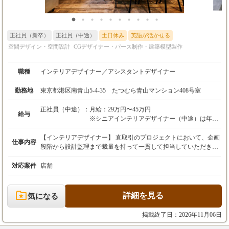
正社員（新卒）
正社員（中途）
土日休み
英語が活かせる
空間デザイン・空間設計
CGデザイナー・パース制作・建築模型製作
職種
インテリアデザイナー／アシスタントデザイナー
勤務地
東京都港区南青山5-4-35 たつむら青山マンション408号室
正社員（中途）：
月給：29万円〜45万円
給与
※シニアインテリアデザイナー（中途）は年収
600万円以上（月給目安：50万円以上）
【インテリアデザイナー】 直取引のプロジェクトにおいて、企画
仕事内容
※いずれも経験・実績を考慮の上、適正に決定
段階から設計監理まで裁量を持って一貫して担当していただきま
いたします。
す。 ［要件定義・企画立案］ オーナーと直接折衝し、事業の目
※3ヶ月の試用期間あり（期間中の給与・待遇
的やコンセプトを抽出・言語化します。 ［基本・実施設計］ Vect
対応案件
店舗
に変更はありません）。
orWorks、RenderWorksを用いて、コンセプトを精緻な図面やCGパ
ースに落とし込みます。 ［プレゼンテーション］ 意匠の合理性
や費用対効果をクライアントへ論理的に提案します。 ［現場監
詳細を見る
気になる
理］ 施工会社との緻密な連携を図り、着工から竣工までの品質・
工程を統括します。 【アシスタントデザイナー】 実務の最前線
掲載終了日：2026年11月06日
でプロのサポートを行いながら、空間設計のプロセスを体系的に