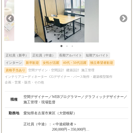
経験により優遇）
ー デザイナーの指示のもと、VectorWorksを使用したオフィスレ
イアウト図面や内装設計図面の作成が主な業務です。 Illustratorや
Photoshopでの資料作成、Excelでの見積作成補助など、スキルに
応じて幅広いサポート業務でご活躍いただけます。 パートタイム
など、時間に制約のある方も歓迎しますので、お気軽にご相談く
ださい。
正社員（新卒）
正社員（中途）
長期アルバイト
短期アルバイト
インターン
新卒歓迎
女性が活躍
40代・50代活躍
独立希望者歓迎
資格手当あり
空間デザイン・空間設計
建築設計
施工管理
インテリアコーディネーター
CGデザイナー・パース制作・建築模型製作
企画・営業・販売・その他
空間デザイナー／WEBプログラマー／グラフィックデザイナー／
職種
施工管理・現場監督
勤務地
愛知県名古屋市東区（大曽根駅）
正社員（中途）：
＜中途経験者＞
200,000円～350,000円