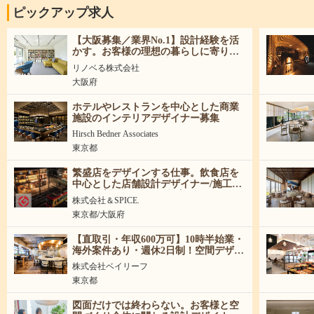
ピックアップ求人
【大阪募集／業界No.1】設計経験を活
かす。お客様の理想の暮らしに寄り添
うリノベーション設計職
リノベる株式会社
大阪府
ホテルやレストランを中心とした商業
施設のインテリアデザイナー募集
Hirsch Bedner Associates
東京都
繁盛店をデザインする仕事。飲食店を
中心とした店舗設計デザイナー/施工管
理募集│新卒・中途歓迎│
株式会社＆SPICE.
東京都/大阪府
【直取引・年収600万可】10時半始業・
海外案件あり・週休2日制！空間デザイ
ナー募集！
株式会社ベイリーフ
東京都
図面だけでは終わらない。お客様と空