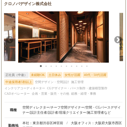
す。 ★「描く」より「選ぶ・魅せる」業務： CADでの作図作業
クロノバデザイン株式会社
よりも、空間をどうデザインするかというコーディネートの視点
が問われる環境です。
正社員（中途）
未経験OK
土日休み
女性が活躍
40代・50代活躍
中途採用者5割以上
空間デザイン・空間設計
施工管理
インテリアコーディネーター
CGデザイナー・パース制作・建築模型製作
CADオペレーター
企画・営業・販売・その他
総務・経理・事務
空間ディレクター/チーフ空間デザイナー/空間・CGパースデザイ
職種
ナー/設計主任者/設計者/現場クリエイター/施工管理者など
本社：東京都渋谷区神宮前 / 大阪オフィス：大阪府大阪市西区
勤務地