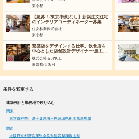
東京都
【急募！/東京/転勤なし】新築注文住宅
のインテリアコーディネーター募集
住友林業株式会社
東京都
繁盛店をデザインする仕事。飲食店を
中心とした店舗設計デザイナー/施工管
理募集│新卒・中途歓迎│
株式会社＆SPICE.
東京都/大阪府
条件を変更する
建築設計と勤務地で絞り込む
関東
東京都
神奈川県
千葉県
埼玉県
茨城県
栃木県
群馬県
関西
大阪府
京都府
兵庫県
奈良県
滋賀県
和歌山県