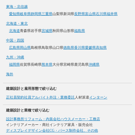
東海・北信越
愛知県
岐阜県
静岡県
三重県
山梨県
新潟県
長野県
富山県
石川県
福井県
北海道・東北
北海道
青森県
岩手県
宮城県
秋田県
山形県
福島県
中国・四国
広島県
岡山県
島根県
鳥取県
山口県
徳島県
香川県
愛媛県
高知県
九州・沖縄
福岡県
佐賀県
長崎県
熊本県
大分県
宮崎県
鹿児島県
沖縄県
海外
建築設計と雇用形態で絞り込む
正社員
契約社員
アルバイト
外注・業務委託
人材派遣
インターン
建築設計と業種で絞り込む
設計事務所
リフォーム・内装会社
ハウスメーカー・工務店
インテリアメーカー・商社
インテリア家具・販売会社
ディスプレイデザイン会社
CG・パース制作会社、その他