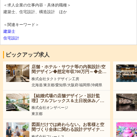
に関心のある方も、 ぜひご応募ください。私たちは、あなた
＜求人企業の仕事内容・具体的職種＞
の“視点”がチームに加わることを楽しみにしています。
建築士、住宅設計、構造設計 ほか
＜関連キーワード＞
建築士
住宅設計
ピックアップ求人
店舗・ホテル・サウナ等の内装設計/空
間デザイン◆想定年収700万円～◆企
画・設計から引き渡しまで担当
株式会社タクトデザイン工房
北海道/東京都/愛知県/大阪府/福岡県/沖縄県
【結婚式場の店舗デザイン・設計監
理】フルフレックス＆土日祝休み／東
証上場企業で活躍！
株式会社オンザページ
東京都
図面だけでは終わらない。お客様と空
間づくり全体に関わる設計デザイナー
｜未経験可
株式会社フレームス