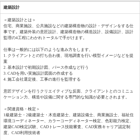
ください。 「働き方のスタイル」 ・担当案件の進行に応じて
建築設計
日々柔軟な対応をしています ・チーム全体で“時間”をシェアす
ることを重視しており、バランスを大切にしています ・デザイ
ンの検討時は対話を通じて進めることが多く、メンバー同士のレ
＜建築設計とは＞
ビューや相談も日常的です。 「この仕事の醍醐味」 SUPER-STA
住宅、商業施設、公共施設などの建築構造物の設計・デザインをする仕
NDARDの仕事は、単に「空間をつくる」ことにとどまりませ
事です。建築外装の意匠設計、建築構造物の構造設計、設備設計、設計
ん。 ブランドの本質や、人の営み、文化の種のようなものをすく
監理の4工程にわかれトータルで手がけます。
い上げ、世界観の表現を超えた価値を提案していく仕事です。 ・
目に見えない想いや価値観を、実際の空間として立ち上げる瞬間
仕事は一般的には以下のような進み方をします。
・クライアントの言葉にならない感覚を汲み取り、可視化できた
1. クライアントとの打ち合わ後、現地調査を行い模型イメージなどを提
とき ・訪れる人の動きや感情の変化までデザインに込められたと
案
き この仕事のやりがいのひとつは、空間が完成して終わりではな
2. 基本設計で初期設計図、パース作成など行う
く、その後の反応や影響まで見届けられることです。 例えば、提
3. CADを用い実施設計図面の作成する
案した空間が永く人や街に愛され、結果として売上に繋がり、ク
4. 施工会社選定後、工事の進行を監理する
ライアントから次の計画を相談される。 そんな瞬間に立ち会える
のは、プロジェクトに深く関わる私たちの大きな喜びです。 ま
意匠デザインを行うクリエイティブな反面、クライアントとのコミニュ
た、プロジェクトごとにジャンルやスケールが異なり、常に新し
ケーション力、構造や設備に関する専門的な知識が必要とされます。
い問いと向き合う日々。 「正解のないデザイン」に悩みながら
も、チームやクライアントとの対話を通して、 自分の感覚や考え
＜関連資格・検定＞
方を深めていけることも、この仕事の醍醐味のひとつです。 最後
1級建築士・2級建築士・木造建築士、建築設備士、商業施設士、福祉住
に 業務の内容について少し細かくお伝えしましたが、 SUPER-ST
環境コーディネーター、カラーコーディネーター検定、色彩能力検定、
ANDARDでの仕事は「これだけが仕事」という決まった枠の中
にはありません。 むしろ、個人の好奇心や視点によって、仕事の
建築CAD検定試験、CADトレース技能審査、CAD実務キャリア認定制
あり方そのものが広がっていくことを歓迎しています。 建築・空
度、CAD利用技術者
間に限らず、表現や編集、言葉やプロダクト、都市や人の関係性