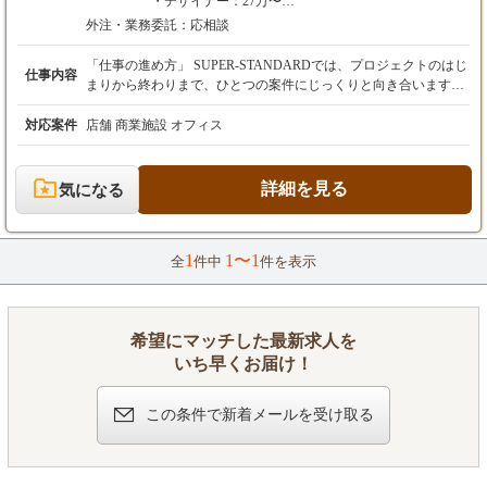
・デザイナー：27万〜
※経験者優遇
・アシスタントデザイナー：23万〜
外注・業務委託：
応相談
経験・能力を考慮の上、相談にて決定
経験・能力を考慮の上、相談にて決定
「仕事の進め方」 SUPER-STANDARDでは、プロジェクトのはじ
仕事内容
3ヶ月間の試用期間有り
3ヶ月間の試用期間有り
まりから終わりまで、ひとつの案件にじっくりと向き合います。
実力により随時昇給有り
実力により随時昇給有り
それぞれの案件でチーム編成や関わり方は異なりますが、以下の
賞与 年２回 (業績による)
賞与 年２回 (業績による)
ような流れで進むことが多いです。 １ ヒアリング・リサーチ
対応案件
店舗 商業施設 オフィス
・クライアントとの打ち合わせ ・課題や想いを深掘りし、背
景や価値観まで共有 ・トレンドや周辺環境のリサーチ（業態・
地域・カルチャーなど） ２ 企画・コンセプト立案 ・コンセ
詳細を見る
気になる
プトワーク／キーワードの抽出 ・空間の世界観や体験設計を構
想 ・イメージボードやプレゼン資料の作成 ３ デザイン・設
計業務 ・プランニング・レイアウト案作成 ・平面・展開
1
1〜1
図・パースの作成（Vectorworks, SketchUp, Twinmotion など） ・
全
件中
件を表示
素材・仕上げ・家具・照明などの選定 ・図面の作成、設計監理
４ 進行・現場対応 ・施工会社との調整、サンプルチェック
・現場での確認・ディレクション ・必要に応じてアートワー
クやグラフィックの提案も ５ 引渡し・運用サポート ・竣工
希望にマッチした最新求人を
引渡し確認・是正チェック ・撮影やプレスリリースのサポート
いち早くお届け！
・オープン後の改善提案・アップデート相談 など 「使用する
主なツール／ソフト」 ・Vectorworks（2D/3D図面） ・Sketch
この条件で新着メールを受け取る
Up（簡易モデリング・スタディ） ・Adobe Photoshop / Illustrator
（資料制作） ・Twinmotion（リアルタイムビジュアライゼーシ
ョン・動画制作） ※ ソフトの使用経験が浅くても、チームで
フォローします。 ※ 他に得意なツールがあれば、ぜひ教えて