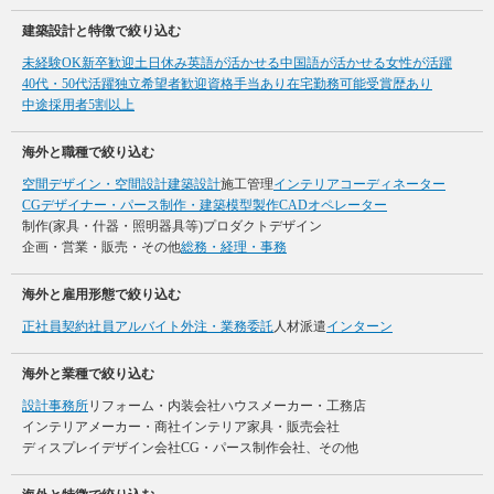
建築設計と特徴で絞り込む
未経験OK
新卒歓迎
土日休み
英語が活かせる
中国語が活かせる
女性が活躍
40代・50代活躍
独立希望者歓迎
資格手当あり
在宅勤務可能
受賞歴あり
中途採用者5割以上
海外と職種で絞り込む
空間デザイン・空間設計
建築設計
施工管理
インテリアコーディネーター
CGデザイナー・パース制作・建築模型製作
CADオペレーター
制作(家具・什器・照明器具等)
プロダクトデザイン
企画・営業・販売・その他
総務・経理・事務
海外と雇用形態で絞り込む
正社員
契約社員
アルバイト
外注・業務委託
人材派遣
インターン
海外と業種で絞り込む
設計事務所
リフォーム・内装会社
ハウスメーカー・工務店
インテリアメーカー・商社
インテリア家具・販売会社
ディスプレイデザイン会社
CG・パース制作会社、その他