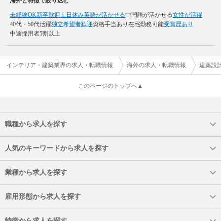
海外と特徴で絞り込む
未経験OK
新卒歓迎
土日休み
英語が活かせる
中国語が活かせる
女性が活躍
40代・50代活躍
独立希望者歓迎
資格手当あり
在宅勤務可能
受賞歴あり
中途採用者5割以上
インテリア・建築業界の求人・転職情報
海外の求人・転職情報
建築設
このページのトップへ▲
職種から求人を探す
人気のキーワードから求人を探す
業種から求人を探す
雇用形態から求人を探す
特徴から求人を探す