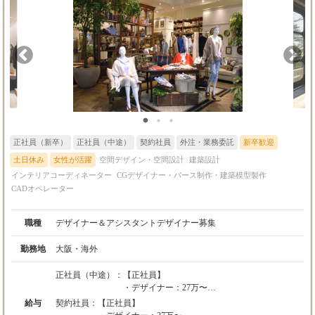
正社員（新卒）
正社員（中途）
契約社員
外注・業務委託
新卒歓迎
土日休み
女性が活躍
空間デザイン・空間設計
建築設計
インテリアコーディネーター
CGデザイナー・パース制作・建築模型製作
CADオペレーター
職種
デザイナー＆アシスタントデザイナー募集
勤務地
大阪・海外
正社員（中途）：
【正社員】
・デザイナー：27万〜
・アシスタントデザイナー：23万〜
給与
契約社員：
【正社員】