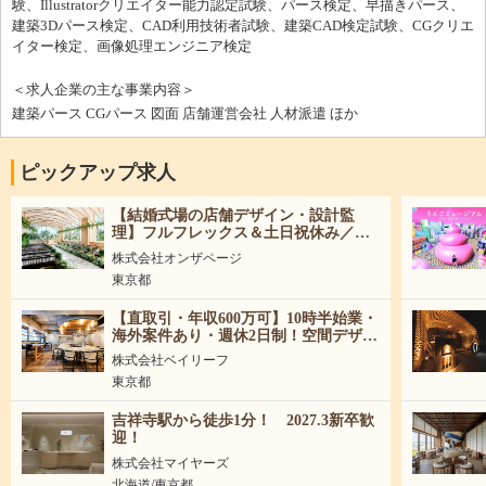
験、Illustratorクリエイター能力認定試験、パース検定、早描きパース、
建築3Dパース検定、CAD利用技術者試験、建築CAD検定試験、CGクリエ
イター検定、画像処理エンジニア検定
＜求人企業の主な事業内容＞
建築パース CGパース 図面 店舗運営会社 人材派遣 ほか
ピックアップ求人
【結婚式場の店舗デザイン・設計監
理】フルフレックス＆土日祝休み／東
証上場企業で活躍！
株式会社オンザページ
東京都
【直取引・年収600万可】10時半始業・
海外案件あり・週休2日制！空間デザイ
ナー募集！
株式会社ベイリーフ
東京都
吉祥寺駅から徒歩1分！ 2027.3新卒歓
迎！
株式会社マイヤーズ
北海道/東京都