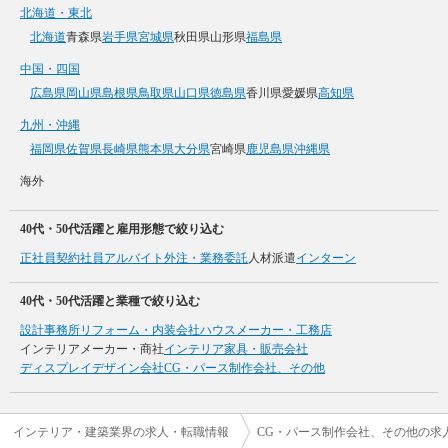
北海道・東北
北海道
青森県
岩手県
宮城県
秋田県
山形県
福島県
中国・四国
広島県
岡山県
島根県
鳥取県
山口県
徳島県
香川県
愛媛県
高知県
九州・沖縄
福岡県
佐賀県
長崎県
熊本県
大分県
宮崎県
鹿児島県
沖縄県
海外
40代・50代活躍と雇用形態で絞り込む
正社員
契約社員
アルバイト
外注・業務委託
人材派遣
インターン
40代・50代活躍と業種で絞り込む
設計事務所
リフォーム・内装会社
ハウスメーカー・工務店
インテリアメーカー・商社
インテリア家具・販売会社
ディスプレイデザイン会社
CG・パース制作会社、その他
インテリア・建築業界の求人・転職情報
CG・パース制作会社、その他の求