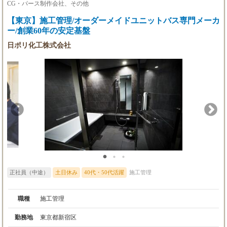
CG・パース制作会社、その他
700万/入社14年目/係長/基本給31万＋役職手当1
万円＋家族手当1万円＋時間外手当＋賞与（4.4
【東京】施工管理/オーダーメイドユニットバス専門メーカ
ヶ月）
ー/創業60年の安定基盤
日ポリ化工株式会社
正社員（中途）
土日休み
40代・50代活躍
施工管理
職種
施工管理
勤務地
東京都新宿区