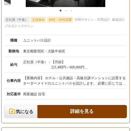
正社員（中途）
土日休み
40代・50代活躍
空間デザイン・空間設計
建築設計
プロダクトデザイン
職種
ユニットバス設計
勤務地
東京都新宿区・大阪中央区
正社員（中途）：
【月給】
給与
221,400円～600,000円
※賞与年2回（5月・11月）
【業務内容】 ホテル・公共施設・高級分譲マンションに設置する
仕事内容
※昨年度実績で「標準」の評価で3.5ヶ月/年
オーダーメイドのユニットバスを設計します。 必要に応じては現
場すり合わせのため営業に同行する場合もあります。 【詳細】 ■
【想定年収】
基本的に1案件につき1名でオーダーメイド製品を担当。1名で複
対応案件
商業施設 住宅
400万円～900万円
数案件を担当しています。 ■図面設計ではAutoCAD、IJCADを使
用しています。 ■当社の製品は創業より培われてきた経験や知識
【モデル年収】
が必要であることから、現場でのOJTにて時間をかけながら育成
詳細を見る
気になる
420万/入社4年目/メンバー/基本給22万＋役職手
しています。 ※石材を用いた高級ユニットバスの設計に強みがあ
当1万円＋家族手当1万円＋賞与
り、大手ホテルや企業との契約締結で今後も安定したニーズが見
500万/入社5年目/メンバー/基本給23万＋時間外
込まれています。
手当＋賞与（4.8ヶ月）