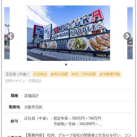
正社員（中途）
土日休み
女性が活躍
40代・50代活躍
在宅勤務可能
空間デザイン・空間設計
職種
店舗設計
勤務地
大阪市北区
正社員（中途）：
想定年収：500万円～700万円
給与
月給制／月給：340,000円～
賞与： 年2回 ( 昨年実績： 2ヵ月（8月・12月）
【業務内容】 社内、グループ会社の関係者と打合せを行い、コン