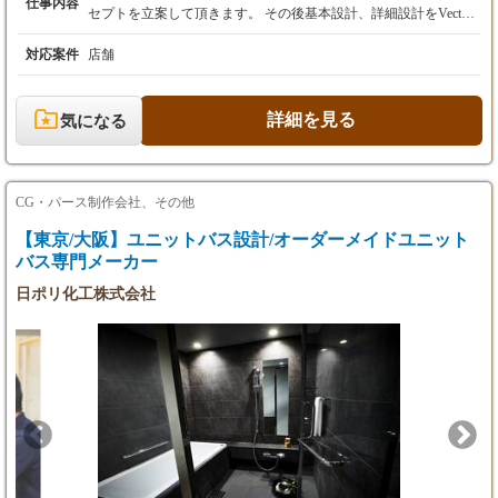
仕事内容
)
セプトを立案して頂きます。 その後基本設計、詳細設計をVector
※上記年収等の諸条件はモデルであり、年齢・
Worksを用いて行います。 【お任せする案件】 社内、グループ会
経験・スキルを考慮の上、選考により決定しま
社の関係者と打合せを行い、コンセプトを立案して頂きます。そ
対応案件
店舗
す。
の後基本設計、詳細設計をVectorWorksを用いて行います。 また
※昇給に関しては年1回の考課の上、決定しま
当社の運営する「神座」の店舗設計だけではなく、グループ会社
す。
の運営する中華レストラン、寿司屋などの店舗設計もお任せしま
詳細を見る
気になる
※試用期間：有 3ヶ月 （試用期間中の勤務条
す。 【店舗出店数】 2020年度は関西を中心に11店舗出店して
件：変更無）
おり、2021年度は「神座」の店舗を10～20店舗程度、その他グル
ープ会社の店舗も出店予定となっております。 1人あたり月1店舗
の設計をお任せしております。また自社もしくはグループ会社の
CG・パース制作会社、その他
店舗設計を行っていただくため、納期は比較的に柔軟に調整が可
能です。
【東京/大阪】ユニットバス設計/オーダーメイドユニット
バス専門メーカー
日ポリ化工株式会社