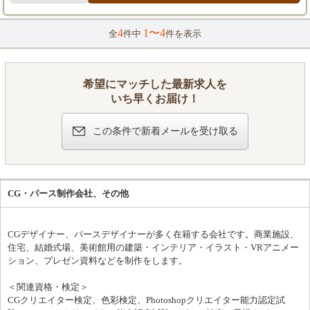
すれば「現場管理」を担当。 現場では、スケジュール通りに工事
が進むよう工程を管理し、厳密な品質確認を行います。 また、現
4
1〜4
全
件中
件を表示
場で作業を行うスタッフへの指導・監督も重要な役割です。 関係
各所と連携を取りながら、一つの建物の「当たり前」をゼロから
創り上げていきます。 入社後は、社員研修や安全衛生教育からス
タート。 その後も給排水・空調に関する専門講習や技能講習、資
希望にマッチした最新求人を
格取得支援など、万全の教育体制であなたの成長を後押ししま
す。 現場の状況は日々変化するため柔軟な対応が求められます
いち早くお届け！
が、培った経験を活かし、チーム一丸となって無事に設備を稼働
させられた時は大きな達成感があります。
この条件で新着メールを受け取る
CG・パース制作会社、その他
CGデザイナー、パースデザイナーが多く在籍する会社です。商業施設、
住宅、結婚式場、美術館用の建築・インテリア・イラスト・VRアニメー
ション、プレゼン資料などを制作をします。
＜関連資格・検定＞
CGクリエイター検定、色彩検定、Photoshopクリエイター能力認定試