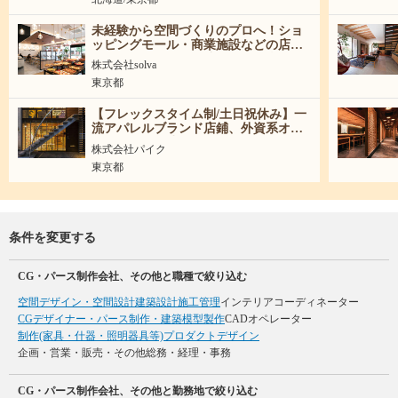
未経験から空間づくりのプロへ！ショ
ッピングモール・商業施設などの店舗
づくりを企画から引渡しまで担当する
株式会社solva
空間ディレクター
東京都
【フレックスタイム制/土日祝休み】一
流アパレルブランド店鋪、外資系オフ
ィスメインの建築・インテリアデザイ
株式会社パイク
ナー募集！
東京都
条件を変更する
CG・パース制作会社、その他と職種で絞り込む
空間デザイン・空間設計
建築設計
施工管理
インテリアコーディネーター
CGデザイナー・パース制作・建築模型製作
CADオペレーター
制作(家具・什器・照明器具等)
プロダクトデザイン
企画・営業・販売・その他
総務・経理・事務
CG・パース制作会社、その他と勤務地で絞り込む