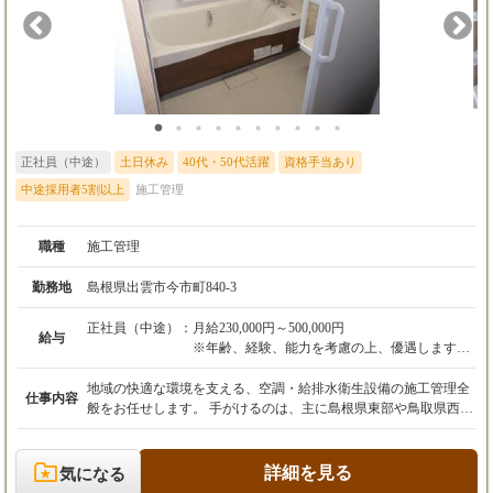
正社員（中途）
土日休み
40代・50代活躍
資格手当あり
中途採用者5割以上
施工管理
職種
施工管理
勤務地
島根県出雲市今市町840-3
正社員（中途）：
月給230,000円～500,000円
給与
※年齢、経験、能力を考慮の上、優遇します。
※試用期間3ヶ月（期間中の待遇変動なし）
地域の快適な環境を支える、空調・給排水衛生設備の施工管理全
仕事内容
・昇給：年1回
般をお任せします。 手がけるのは、主に島根県東部や鳥取県西部
・賞与：年2回（前年度実績：計2ヶ月分）
エリアの、民間工事から公共事業まで多岐にわたるプロジェクト
です。 具体的な業務は、お客様の要望をヒアリングし、最適なシ
＜初年度の年収例＞320万円～700万円
ステムを形にする「設計」から始まります。 その後、工事に必要
詳細を見る
気になる
な資材やコストを算出する「積算業務」を行い、工事がスタート