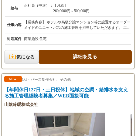
正社員（中途）：
【月給】
給与
260,0000円～500,000円
※賞与年2回（5月・11月）
【業務内容】 ホテルや高級分譲マンション等に設置するオーダー
仕事内容
※昨年度実績で「標準」の評価で4ヶ月/年
メイドのユニットバスの施工管理を担当していただきます。 工期
管理・安全管理・品質管理等をご担当いただきます。 【詳細】
【想定年収】
・大手ゼネコンやデベロッパー、工務店、設計事務所等のクライ
対応案件
商業施設 住宅
500万円～800万円
アントから依頼を受け、施工スケジュールを作成 ・施工業者の手
配やスタッフの管理 ・各種検査の実施 ・（一部、工事内容に変
更が生じた際の）見積り 等
詳細を見る
気になる
CG・パース制作会社、その他
NEW!
【年間休日127日・土日祝休】地域の空調・給排水を支え
る施工管理経験者募集／WEB面接可能
山陰冷暖株式会社