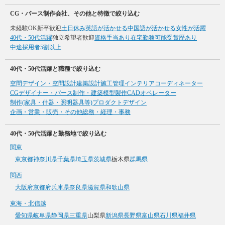
CG・パース制作会社、その他と特徴で絞り込む
未経験OK
新卒歓迎
土日休み
英語が活かせる
中国語が活かせる
女性が活躍
40代・50代活躍
独立希望者歓迎
資格手当あり
在宅勤務可能
受賞歴あり
中途採用者5割以上
40代・50代活躍と職種で絞り込む
空間デザイン・空間設計
建築設計
施工管理
インテリアコーディネーター
CGデザイナー・パース制作・建築模型製作
CADオペレーター
制作(家具・什器・照明器具等)
プロダクトデザイン
企画・営業・販売・その他
総務・経理・事務
40代・50代活躍と勤務地で絞り込む
関東
東京都
神奈川県
千葉県
埼玉県
茨城県
栃木県
群馬県
関西
大阪府
京都府
兵庫県
奈良県
滋賀県
和歌山県
東海・北信越
愛知県
岐阜県
静岡県
三重県
山梨県
新潟県
長野県
富山県
石川県
福井県