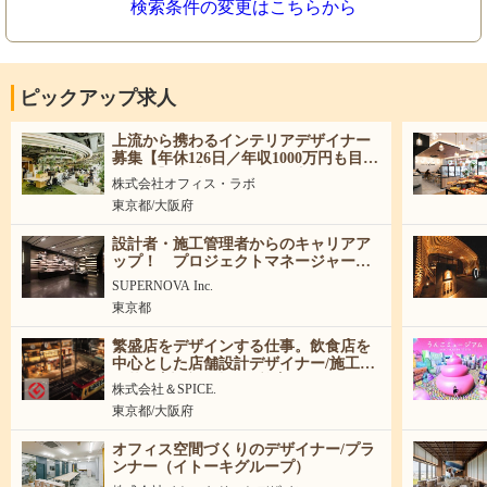
検索条件の変更はこちらから
ピックアップ求人
上流から携わるインテリアデザイナー
募集【年休126日／年収1000万円も目指
せる！】大手企業の「働き方」をデザ
株式会社オフィス・ラボ
インする！
東京都/大阪府
設計者・施工管理者からのキャリアア
ップ！ プロジェクトマネージャー募
集
SUPERNOVA Inc.
東京都
繁盛店をデザインする仕事。飲食店を
中心とした店舗設計デザイナー/施工管
理募集│新卒・中途歓迎│
株式会社＆SPICE.
東京都/大阪府
オフィス空間づくりのデザイナー/プラ
ンナー（イトーキグループ）