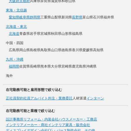
大阪府
京都府
兵庫県
奈良県
滋賀県
和歌山県
東海・北信越
愛知県
岐阜県
静岡県
三重県
山梨県
新潟県
長野県
富山県
石川県
福井県
北海道・東北
北海道
青森県
岩手県
宮城県
秋田県
山形県
福島県
中国・四国
広島県
岡山県
島根県
鳥取県
山口県
徳島県
香川県
愛媛県
高知県
九州・沖縄
福岡県
佐賀県
長崎県
熊本県
大分県
宮崎県
鹿児島県
沖縄県
海外
在宅勤務可能と雇用形態で絞り込む
正社員
契約社員
アルバイト
外注・業務委託
人材派遣
インターン
在宅勤務可能と業種で絞り込む
設計事務所
リフォーム・内装会社
ハウスメーカー・工務店
インテリアメーカー・商社
インテリア家具・販売会社
ディスプレイデザイン会社
CG・パース制作会社、その他