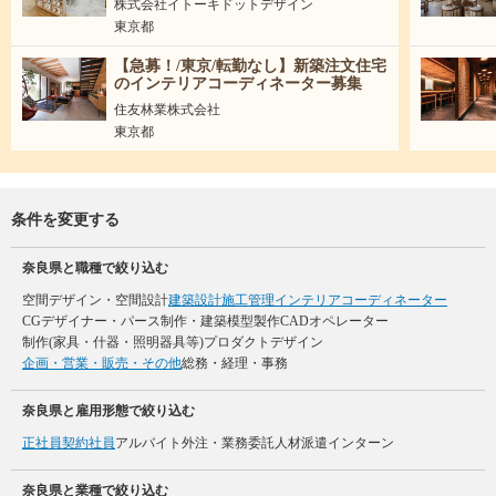
株式会社イトーキドットデザイン
東京都
【急募！/東京/転勤なし】新築注文住宅
のインテリアコーディネーター募集
住友林業株式会社
東京都
条件を変更する
奈良県と職種で絞り込む
空間デザイン・空間設計
建築設計
施工管理
インテリアコーディネーター
CGデザイナー・パース制作・建築模型製作
CADオペレーター
制作(家具・什器・照明器具等)
プロダクトデザイン
企画・営業・販売・その他
総務・経理・事務
奈良県と雇用形態で絞り込む
正社員
契約社員
アルバイト
外注・業務委託
人材派遣
インターン
奈良県と業種で絞り込む