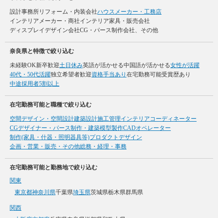
設計事務所
リフォーム・内装会社
ハウスメーカー・工務店
インテリアメーカー・商社
インテリア家具・販売会社
ディスプレイデザイン会社
CG・パース制作会社、その他
奈良県と特徴で絞り込む
未経験OK
新卒歓迎
土日休み
英語が活かせる
中国語が活かせる
女性が活躍
40代・50代活躍
独立希望者歓迎
資格手当あり
在宅勤務可能
受賞歴あり
中途採用者5割以上
在宅勤務可能と職種で絞り込む
空間デザイン・空間設計
建築設計
施工管理
インテリアコーディネーター
CGデザイナー・パース制作・建築模型製作
CADオペレーター
制作(家具・什器・照明器具等)
プロダクトデザイン
企画・営業・販売・その他
総務・経理・事務
在宅勤務可能と勤務地で絞り込む
関東
東京都
神奈川県
千葉県
埼玉県
茨城県
栃木県
群馬県
関西