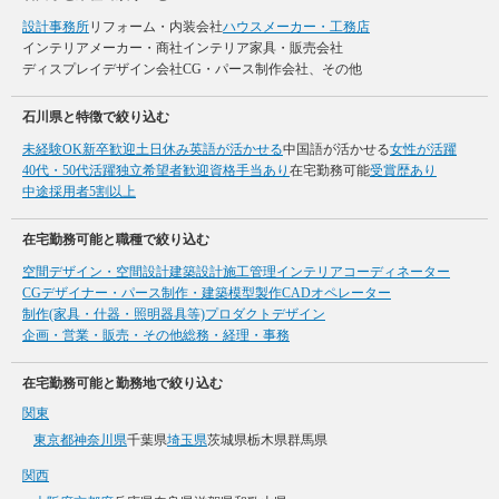
設計事務所
リフォーム・内装会社
ハウスメーカー・工務店
インテリアメーカー・商社
インテリア家具・販売会社
ディスプレイデザイン会社
CG・パース制作会社、その他
石川県と特徴で絞り込む
未経験OK
新卒歓迎
土日休み
英語が活かせる
中国語が活かせる
女性が活躍
40代・50代活躍
独立希望者歓迎
資格手当あり
在宅勤務可能
受賞歴あり
中途採用者5割以上
在宅勤務可能と職種で絞り込む
空間デザイン・空間設計
建築設計
施工管理
インテリアコーディネーター
CGデザイナー・パース制作・建築模型製作
CADオペレーター
制作(家具・什器・照明器具等)
プロダクトデザイン
企画・営業・販売・その他
総務・経理・事務
在宅勤務可能と勤務地で絞り込む
関東
東京都
神奈川県
千葉県
埼玉県
茨城県
栃木県
群馬県
関西