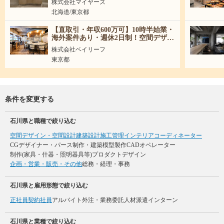
株式会社マイヤーズ
北海道/東京都
【直取引・年収600万可】10時半始業・
海外案件あり・週休2日制！空間デザイ
ナー募集！
株式会社ベイリーフ
東京都
条件を変更する
石川県と職種で絞り込む
空間デザイン・空間設計
建築設計
施工管理
インテリアコーディネーター
CGデザイナー・パース制作・建築模型製作
CADオペレーター
制作(家具・什器・照明器具等)
プロダクトデザイン
企画・営業・販売・その他
総務・経理・事務
石川県と雇用形態で絞り込む
正社員
契約社員
アルバイト
外注・業務委託
人材派遣
インターン
石川県と業種で絞り込む