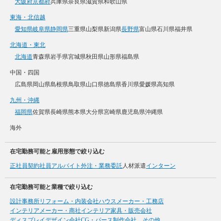
大阪府
京都府
兵庫県
奈良県
滋賀県
和歌山県
東海・北信越
愛知県
岐阜県
静岡県
三重県
山梨県
新潟県
長野県
富山県
石川県
福井県
北海道・東北
北海道
青森県
岩手県
宮城県
秋田県
山形県
福島県
中国・四国
広島県
岡山県
島根県
鳥取県
山口県
徳島県
香川県
愛媛県
高知県
九州・沖縄
福岡県
佐賀県
長崎県
熊本県
大分県
宮崎県
鹿児島県
沖縄県
海外
在宅勤務可能と雇用形態で絞り込む
正社員
契約社員
アルバイト
外注・業務委託
人材派遣
インターン
在宅勤務可能と業種で絞り込む
設計事務所
リフォーム・内装会社
ハウスメーカー・工務店
インテリアメーカー・商社
インテリア家具・販売会社
ディスプレイデザイン会社
CG・パース制作会社、その他