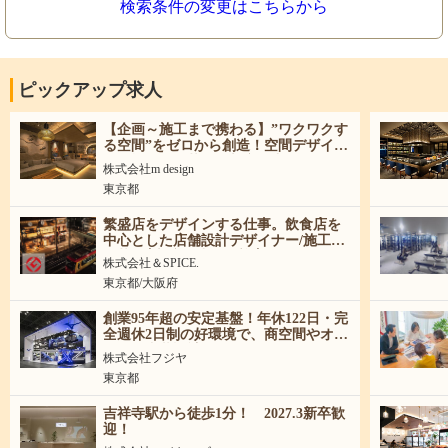
検索条件の変更はこちらから
ピックアップ求人
【企画～施工まで携わる】”ワクワクす
る空間”をゼロから創造！空間デザイナ
ー・施工監理募集（新卒・中途）
株式会社m design
東京都
繁盛店をデザインする仕事。飲食店を
中心とした店舗設計デザイナー/施工管
理募集│新卒・中途歓迎│
株式会社＆SPICE.
東京都/大阪府
創業95年超の安定基盤！年休122日・完
全週休2日制の好環境で、商空間やオフ
ィスの内装設計スキルを存分に発揮し
株式会社フジヤ
ませんか？
東京都
吉祥寺駅から徒歩1分！ 2027.3新卒歓
迎！